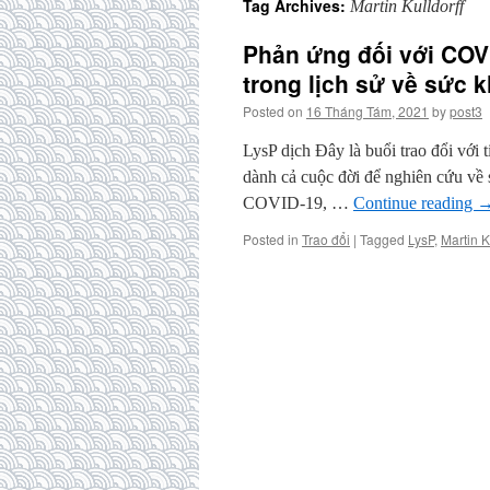
Tag Archives:
Martin Kulldorff
Phản ứng đối với COVID
trong lịch sử về sức 
Posted on
16 Tháng Tám, 2021
by
post3
LysP dịch Đây là buổi trao đổi với 
dành cả cuộc đời để nghiên cứu về 
COVID-19, …
Continue reading
Posted in
Trao đổi
|
Tagged
LysP
,
Martin K