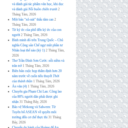
và đánh giá tác phẩm văn học, khi đọc
và đánh giá
Nỗi buồn chiến tranh
2
Tháng Tám, 2026
Một bản “xô-nát” thấu tâm can
2
Tháng Tám, 2026
Từ ký ức của phố đến ký ức của con
người
2 Tháng Tám, 2026
Bình minh đỏ trên Trung Quốc – Chủ
nghĩa Cộng sản Chế ngự một phần tư
Nhân loại thế nào (kỳ 1)
2 Tháng Tám,
2026
Thơ Trần Đình Sơn Cước: nỗi niềm và
trăn trở
1 Tháng Tám, 2026
Biên bản cuộc họp thẩm định hơn 20
năm trước về cuốn tiểu thuyết
Thời
của thánh thần
1 Tháng Tám, 2026
Án văn (4)
1 Tháng Tám, 2026
Chuyên gia Phạm Chi Lan: Công lao
của 80% người dân phải được ghi
nhận
31 Tháng Bảy, 2026
Bảo vệ Mekong và Salween: Từ
Tuyên bố ASEAN về quyền môi
trường đến cơ chế thực thi
31 Tháng
Bảy, 2026
Chuyến du hành của Hoàng đế An