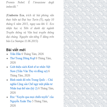
Premio Nobel. È l’invasione
degli
imbecilli.”
(
Umberto Eco
,
trích từ bài phỏng vấn
thực hiện tại Đại học Turin (Ý), ngày 10
tháng 6
năm 2015, ngay sau khi U. Eco
nhận học vị Tiến sĩ danh dự ngành
Truyền thông và
Văn hoá truyền thông
đại chúng. Nguyên văn tiếng Ý đăng trên
báo La Stampa
11.06.2015
)
Bài viết mới
Trần Dần
6 Tháng Tám, 2026
Thơ Trung Dũng Kqđ
6 Tháng Tám,
2026
Giới thiệu sách
Kinh tế tư nhân Việt
Nam
(Trần Văn Thọ và đồng sự)
6
Tháng Tám, 2026
Bình minh đỏ trên Trung Quốc – Chủ
nghĩa Cộng sản Chế ngự một phần tư
Nhân loại thế nào (kỳ 2)
6 Tháng Tám,
2026
Đọc “Xuyên qua mọi chiến tuyến” của
Nguyễn Xuân Thọ
5 Tháng Tám,
2026