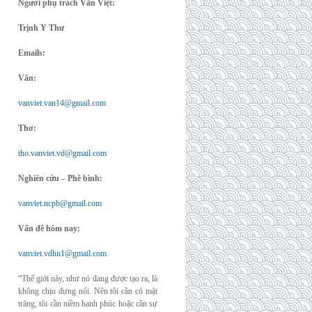
Người phụ trách Văn Việt:
Trịnh Y Thư
Emails:
Văn:
vanviet.van14@gmail.com
Thơ:
tho.vanviet.vd@gmail.com
Nghiên cứu – Phê bình:
vanviet.ncpb@gmail.com
Vấn đề hôm nay:
vanviet.vdhn1@gmail.com
“Thế giới này, như nó đang được tạo ra, là
không chịu đựng nổi. Nên tôi cần có mặt
trăng, tôi cần niềm hạnh phúc hoặc cần sự