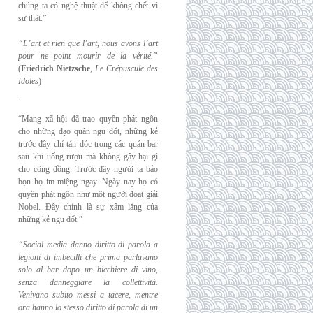
chúng ta có nghệ thuật để không chết vì
sự thật.”
“L’art et rien que l’art, nous avons l’art
pour ne point mourir de la vérité.”
(
Friedrich
Nietzsche
,
Le Crépuscule des
Idoles
)
.
“Mạng xã hội đã trao quyền phát ngôn
cho những đạo quân ngu dốt, những kẻ
trước đây chỉ tán dóc trong các quán bar
sau khi uống rượu mà không gây hại gì
cho cộng đồng. Trước đây người ta bảo
bọn họ im miệng ngay. Ngày nay họ có
quyền phát ngôn như một người đoạt giải
Nobel. Đây chính là sự xâm lăng của
những kẻ ngu dốt.”
“Social media danno diritto di parola a
legioni di imbecilli che prima parlavano
solo al
bar dopo un bicchiere di vino,
senza danneggiare la collettività.
Venivano subito messi a
tacere, mentre
ora hanno lo stesso diritto di parola di un