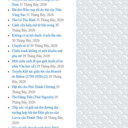
Nam
31 Tháng Bảy, 2026
Bài thơ
Hôm nay tôi ăn thịt
của Trần
Vàng Sao
31 Tháng Bảy, 2026
Thơ Lê Thọ Bình
31 Tháng Bảy, 2026
Cánh cửa luôn mở từ bên trong
30
Tháng Bảy, 2026
Không có ai hút thuốc ở trên lầu tám
30 Tháng Bảy, 2026
Chuyện tử tế
30 Tháng Bảy, 2026
Chiến tranh không có một khuôn mặt
phụ nữ
29 Tháng Bảy, 2026
Một cuốn sách đi qua giới tuyến (Góc
nhìn Văn học sử)
29 Tháng Bảy, 2026
Truyện
Kiệt tác giấu kín
của Honoré
de Balzac (1799-1850) (2)
29 Tháng
Bảy, 2026
Đặt tên cho Phủ Thành Chương
29
Tháng Bảy, 2026
Thơ Đặng Tiến (Thái Nguyên)
29
Tháng Bảy, 2026
Tiếp xúc và giải mã thơ đương đại –
trường hợp bài thơ
Đàn ghi-ta của
Lorca
của Thanh Thảo
28 Tháng Bảy,
2026