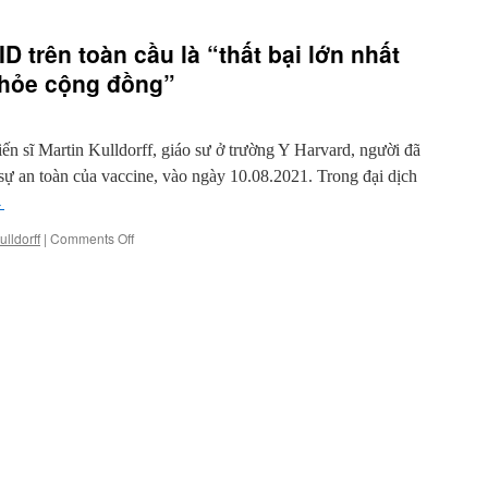
 trên toàn cầu là “thất bại lớn nhất
khỏe cộng đồng”
tiến sĩ Martin Kulldorff, giáo sư ở trường Y Harvard, người đã
sự an toàn của vaccine, vào ngày 10.08.2021. Trong đại dịch
→
on
ulldorff
|
Comments Off
Phản
ứng
đối
với
COVID
trên
toàn
cầu
là
“thất
bại
lớn