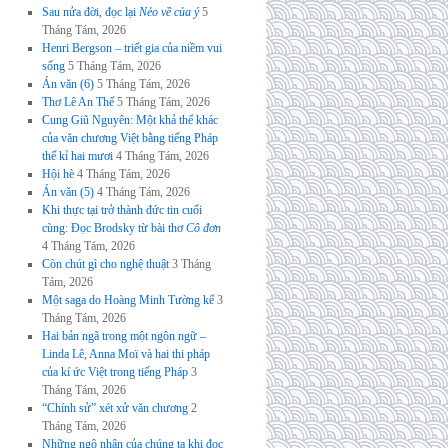
Sau nửa đời, đọc lại
Nẻo về của ý
5
Tháng Tám, 2026
Henri Bergson – triết gia của niềm vui
sống
5 Tháng Tám, 2026
Án văn (6)
5 Tháng Tám, 2026
Thơ Lê An Thế
5 Tháng Tám, 2026
Cung Giũ Nguyên: Một khả thể khác
của văn chương Việt bằng tiếng Pháp
thế kỉ hai mươi
4 Tháng Tám, 2026
Hội hè
4 Tháng Tám, 2026
Án văn (5)
4 Tháng Tám, 2026
Khi thực tại trở thành đức tin cuối
cùng: Đọc Brodsky từ bài thơ
Cô đơn
4 Tháng Tám, 2026
Còn chút gì cho nghệ thuật
3 Tháng
Tám, 2026
Một saga do Hoàng Minh Tường kể
3
Tháng Tám, 2026
Hai bản ngã trong một ngôn ngữ –
Linda Lê, Anna Moï và hai thi pháp
của kí ức Việt trong tiếng Pháp
3
Tháng Tám, 2026
“Chính sử” xét xử văn chương
2
Tháng Tám, 2026
Những ngộ nhận của chúng ta khi đọc