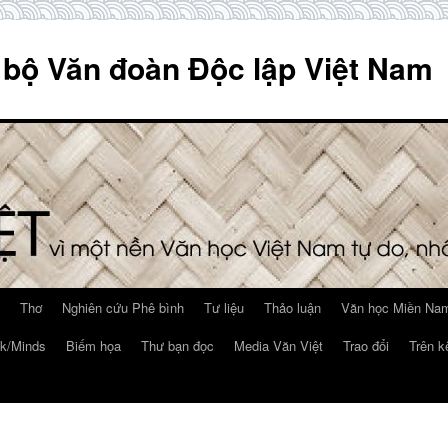
 bộ Văn đoàn Độc lập Việt Nam
Thơ
Nghiên cứu Phê bình
Tư liệu
Thảo luận
Văn học Miền Nam
k/Minds
Biếm họa
Thư bạn đọc
Media Văn Việt
Trao đổi
Trên k