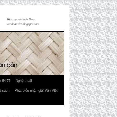
Web: vanviet.info Blog:
vandoanviet.blogspot.com
 54-75
Nghệ thuật
ệ sách
Phát biểu nhận giải Văn Việt