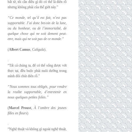
bất tử, tôi cần điều gì đó có thể là điên rồ
nhưng không phải của thế giới này.”
“Ce monde, tel qu’il est fait, n’est pas
supportable. J’ai donc besoin de la lune,
ou du
bonheur, ou de l’immortalité, de
quelque chose qui ne soit dement peut-
etre, mais qui
ne soit pas de ce monde.”
(
Albert Camus
,
Caligula
).
.
“Tất cả chúng ta, để có thể sống được với
thực tại, đều buộc phải nuôi dưỡng trong
mình đôi chút điên rồ.”
“Nous sommes tous obligés, pour rendre
la realite supportable, d’entretenir en
nous
quelques petites folies.”
(
Marcel Proust
,
À l’ombre des jeunes
filles en fleurs
)
.
“Nghệ thuật và không gì ngoài nghệ thuật,