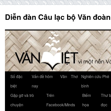
Skip
to
Diễn đàn Câu lạc bộ Văn đoàn
content
Số đặc
Vấn đề hôm
Văn
Thơ
Nghiên cứu Phê
biệt
nay
bình
Gặp gỡ và trò
Trên
Biếm
Thư 
chuyện
Facebook/Minds
họa
đọc