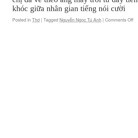
khóc giữa nhân gian tiếng nói cười
on
Posted in
Thơ
|
Tagged
Nguyễn Ngọc Tú Anh
|
Comments Off
Ch
ta
ti
há
mi
sô
H
Ph
N