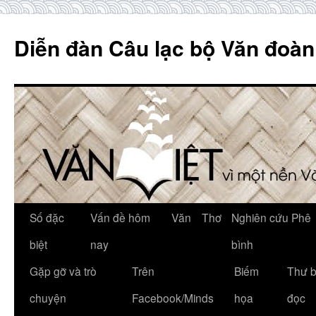
Skip
to
Diễn đàn Câu lạc bộ Văn đoàn
content
Số đặc
Vấn đề hôm
Văn
Thơ
Nghiên cứu Phê
biệt
nay
bình
Gặp gỡ và trò
Trên
Biếm
Thư 
chuyện
Facebook/Minds
họa
đọc