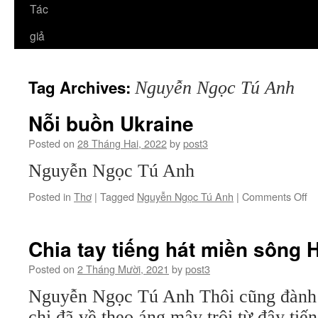
Tác
giả
Tag Archives:
Nguyễn Ngọc Tú Anh
Nỗi buồn Ukraine
Posted on
28 Tháng Hai, 2022
by
post3
Nguyễn Ngọc Tú Anh
on
Posted in
Thơ
|
Tagged
Nguyễn Ngọc Tú Anh
|
Comments Off
Nỗ
bu
Uk
Chia tay tiếng hát miền sông
Posted on
2 Tháng Mười, 2021
by
post3
Nguyễn Ngọc Tú Anh Thôi cũng đành 
chị đã về theo áng mây trôi từ đây tiế