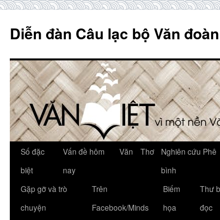
Skip
to
Diễn đàn Câu lạc bộ Văn đoàn
content
Số đặc
Vấn đề hôm
Văn
Thơ
Nghiên cứu Phê
biệt
nay
bình
Gặp gỡ và trò
Trên
Biếm
Thư 
chuyện
Facebook/Minds
họa
đọc