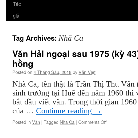
Tác
giả
Tag Archives:
Nhã Ca
Văn Hải ngoại sau 1975 (kỳ 43
hồng
Posted on
4 Tháng Sáu, 2018
by
Văn Việt
Nhã Ca, tên thật là Trần Thị Thu Vân
sinh trưởng tại Huế đến năm 1960 thì 
bắt đầu viết văn. Trong thời gian 196
của …
Continue reading
→
on
Posted in
Văn
|
Tagged
Nhã Ca
|
Comments Off
Văn
Hải