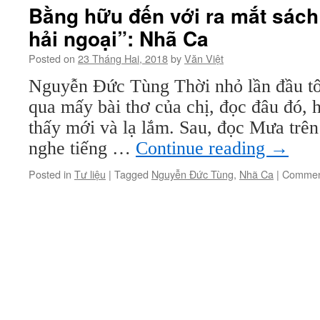
ngoại
Bằng hữu đến với ra mắt sách
sau
hải ngoại”: Nhã Ca
1975
(kỳ
Posted on
23 Tháng Hai, 2018
by
Văn Việt
43):
Nhã
Nguyễn Đức Tùng Thời nhỏ lần đầu tô
Ca
qua mấy bài thơ của chị, đọc đâu đó, 
–
Nụ
thấy mới và lạ lắm. Sau, đọc Mưa trê
hồng
nghe tiếng …
Continue reading
→
Posted in
Tư liệu
|
Tagged
Nguyễn Đức Tùng
,
Nhã Ca
|
Commen