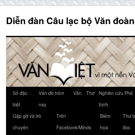
Skip
to
Diễn đàn Câu lạc bộ Văn đoàn
content
Số đặc
Vấn đề hôm
Văn
Thơ
Nghiên cứu Phê
biệt
nay
bình
Gặp gỡ và trò
Trên
Biếm
Thư 
chuyện
Facebook/Minds
họa
đọc