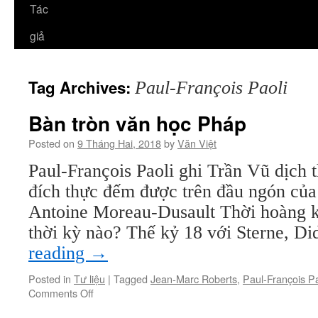
Tác
giả
Tag Archives:
Paul-François Paoli
Bàn tròn văn học Pháp
Posted on
9 Tháng Hai, 2018
by
Văn Việt
Paul-François Paoli ghi Trần Vũ dịch
đích thực đếm được trên đầu ngón của
Antoine Moreau-Dusault Thời hoàng ki
thời kỳ nào? Thế kỷ 18 với Sterne, D
reading
→
Posted in
Tư liệu
|
Tagged
Jean-Marc Roberts
,
Paul-François Pa
on
Comments Off
Bàn