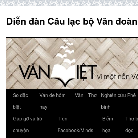
Skip
to
Diễn đàn Câu lạc bộ Văn đoàn
content
Số đặc
Vấn đề hôm
Văn
Thơ
Nghiên cứu Phê
biệt
nay
bình
Gặp gỡ và trò
Trên
Biếm
Thư 
chuyện
Facebook/Minds
họa
đọc