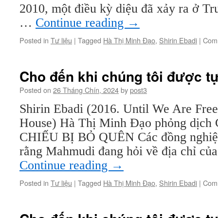
2010, một điều kỳ diệu đã xảy ra ở T
…
Continue reading
→
Posted in
Tư liệu
|
Tagged
Hà Thị Minh Đạo
,
Shirin Ebadi
|
Comm
Cho đến khi chúng tôi được tự
Posted on
26 Tháng Chín, 2024
by
post3
Shirin Ebadi (2016. Until We Are Fre
House) Hà Thị Minh Đạo phỏng dị
CHIẾU BỊ BỎ QUÊN Các đồng nghiệp 
rằng Mahmudi đang hỏi về địa chỉ củ
Continue reading
→
Posted in
Tư liệu
|
Tagged
Hà Thị Minh Đạo
,
Shirin Ebadi
|
Comm