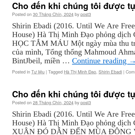
Cho đến khi chúng tôi được tự
Posted on
30 Tháng Chín, 2024
by
post3
Shirin Ebadi (2016. Until We Are Fre
House) Hà Thị Minh Đạo phỏng dị
HỌC TẮM MÁU Một ngày mùa thu tro
của mình, Tổng thống Mahmoud Ahmad
BintJbeil, miền …
Continue reading
Posted in
Tư liệu
|
Tagged
Hà Thị Minh Đạo
,
Shirin Ebadi
|
Comm
Cho đến khi chúng tôi được tự
Posted on
28 Tháng Chín, 2024
by
post3
Shirin Ebadi (2016. Until We Are Fre
House) Hà Thị Minh Đạo phỏng dị
XUÂN ĐÓ DẪN ĐẾN MÙA ĐÔNG Vào