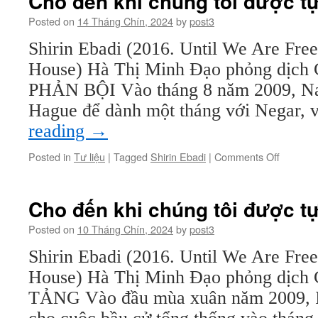
Cho đến khi chúng tôi được tự
Posted on
14 Tháng Chín, 2024
by
post3
Shirin Ebadi (2016. Until We Are Fre
House) Hà Thị Minh Đạo phỏng dị
PHẢN BỘI Vào tháng 8 năm 2009, Nar
Hague để dành một tháng với Negar,
reading
→
on
Posted in
Tư liệu
|
Tagged
Shirin Ebadi
|
Comments Off
Cho
đến
khi
Cho đến khi chúng tôi được tự
chúng
tôi
Posted on
10 Tháng Chín, 2024
by
post3
được
Shirin Ebadi (2016. Until We Are Fre
tự
do
House) Hà Thị Minh Đạo phỏng dị
(kỳ
TẢNG Vào đầu mùa xuân năm 2009, Ir
8)