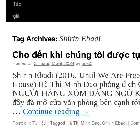
Tác
giả
Tag Archives:
Shirin Ebadi
Cho đến khi chúng tôi được tự
Posted on
3 Tháng Mười, 2024
by
post3
Shirin Ebadi (2016. Until We Are Fre
House) Hà Thị Minh Đạo phỏng dịc
NGƯỜI HÀNG XÓM ĐÁNG NGỜ Khi n
đẫy đà mở cửa văn phòng bên cạnh tôi
…
Continue reading
→
Posted in
Tư liệu
|
Tagged
Hà Thị Minh Đạo
,
Shirin Ebadi
|
Comm