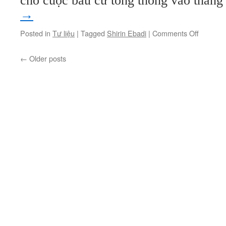
cho cuộc bầu cử tổng thống vào thán
→
on
Posted in
Tư liệu
|
Tagged
Shirin Ebadi
|
Comments Off
Cho
đến
←
Older posts
khi
chúng
tôi
được
tự
do
(kỳ
7)