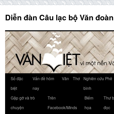
Skip
to
Diễn đàn Câu lạc bộ Văn đoàn
content
Số đặc
Vấn đề hôm
Văn
Thơ
Nghiên cứu Phê
biệt
nay
bình
Gặp gỡ và trò
Trên
Biếm
Thư 
chuyện
Facebook/Minds
họa
đọc