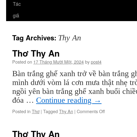
Tác
giả
Tag Archives:
Thy An
Thơ Thy An
Posted on
17 Tháng Mười Một, 2024
by
post4
Bàn trắng ghế xanh trở về bàn trắng g
mình dưới vòm lá cơn mưa thật nhẹ tr
ngồi yên bàn trắng ghế xanh buổi chiề
đóa …
Continue reading
→
on
Posted in
Thơ
|
Tagged
Thy An
|
Comments Off
Thơ
Thy
An
Thơ Thy An