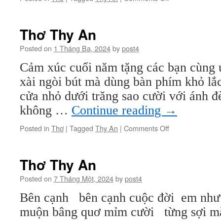
Thơ
Thy
An
Thơ Thy An
Posted on
1 Tháng Ba, 2024
by
post4
Cảm xúc cuối năm tặng các bạn cùng
xài ngòi bút mà dùng bàn phím khỏ l
cửa nhỏ dưới trăng sao cười với ánh đ
không …
Continue reading
→
on
Posted in
Thơ
|
Tagged
Thy An
|
Comments Off
Thơ
Thy
An
Thơ Thy An
Posted on
7 Tháng Một, 2024
by
post4
Bên cạnh bên cạnh cuộc đời em như
muộn bâng quơ mỉm cười từng sợi mặt