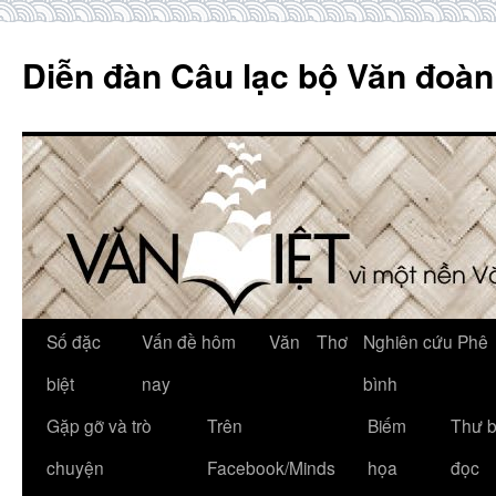
Skip
to
Diễn đàn Câu lạc bộ Văn đoàn
content
Số đặc
Vấn đề hôm
Văn
Thơ
Nghiên cứu Phê
biệt
nay
bình
Gặp gỡ và trò
Trên
Biếm
Thư 
chuyện
Facebook/Minds
họa
đọc