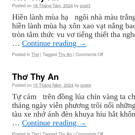
Posted on
18 Tháng Tám, 2024
by
post3
Hiền lành mùa hạ ngôi nhà màu trắng
hiền lành mùa hạ xôn xao vạt nắng b
tròn tâm thức vu vơ tiếng thiết tha ng
…
Continue reading
→
on
Posted in
Thơ
|
Tagged
Thy An
|
Comments Off
Thơ
Thy
An
Thơ Thy An
Posted on
15 Tháng Năm, 2024
by
post4
Tự cảm trên đồng lúa chín vàng ta c
tháng ngày viễn phương trôi nổi nhữn
tàu xe nhớ ánh đèn khuya hiu hắt khô
…
Continue reading
→
on
Posted in
Thơ
|
Tagged
Thy An
|
Comments Off