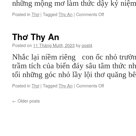
những mộng mơ làm thức dậy kỷ niệm 
on
Posted in
Thơ
|
Tagged
Thy An
|
Comments Off
Thơ
Thy
An
Thơ Thy An
Posted on
11 Tháng Mười, 2023
by
post4
Nhắc lại niềm riêng con ốc nhỏ trườ
trầm tích của biển đáy sâu tâm thức n
tối những góc nhỏ lầy lội thơ quăng bên
on
Posted in
Thơ
|
Tagged
Thy An
|
Comments Off
Thơ
Thy
←
Older posts
An