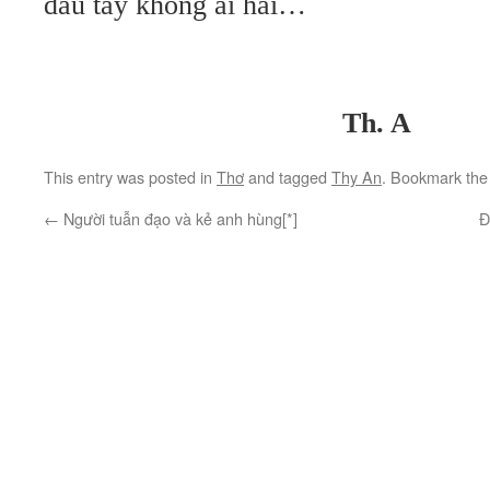
đầu tay không ai hái…
Th. A
This entry was posted in
Thơ
and tagged
Thy An
. Bookmark th
←
Người tuẫn đạo và kẻ anh hùng[*]
Đ