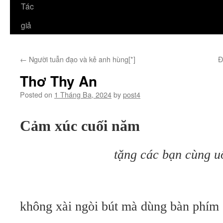
Tác
giả
←
Người tuẫn đạo và kẻ anh hùng[*]
Đ
Thơ Thy An
Posted on
1 Tháng Ba, 2024
by
post4
Cảm xúc cuối năm
tặng các bạn cùng u
không xài ngòi bút mà dùng bàn phím