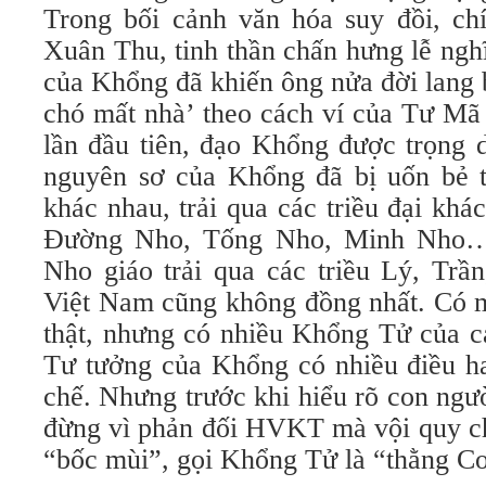
Trong bối cảnh văn hóa suy đồi, chí
Xuân Thu, tinh thần chấn hưng lễ ngh
của Khổng đã khiến ông nửa đời lang 
chó mất nhà’ theo cách ví của Tư Mã
lần đầu tiên, đạo Khổng được trọng 
nguyên sơ của Khổng đã bị uốn bẻ 
khác nhau, trải qua các triều đại kh
Đường Nho, Tống Nho, Minh Nho… 
Nho giáo trải qua các triều Lý, Trầ
Việt Nam cũng không đồng nhất. Có 
thật, nhưng có nhiều Khổng Tử của cá
Tư tưởng của Khổng có nhiều điều ha
chế. Nhưng trước khi hiểu rõ con ngư
đừng vì phản đối HVKT mà vội quy ch
“bốc mùi”, gọi Khổng Tử là “thằng Co