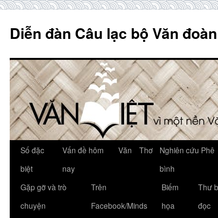
Skip
to
Diễn đàn Câu lạc bộ Văn đoàn
content
Số đặc
Vấn đề hôm
Văn
Thơ
Nghiên cứu Phê
biệt
nay
bình
Gặp gỡ và trò
Trên
Biếm
Thư 
chuyện
Facebook/Minds
họa
đọc