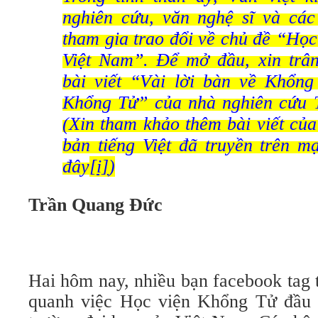
nghiên cứu, văn nghệ sĩ và cá
tham gia trao đổi về chủ đề “Họ
Việt Nam”. Để mở đầu, xin trân 
bài viết “Vài lời bàn về Khổn
Khổng Tử” của nhà nghiên cứu 
(Xin tham khảo thêm bài viết củ
bản tiếng Việt đã truyền trên m
đây
[i]
)
Trần Quang Đức
Hai hôm nay, nhiều bạn facebook tag 
quanh việc Học viện Khổng Tử đầu t