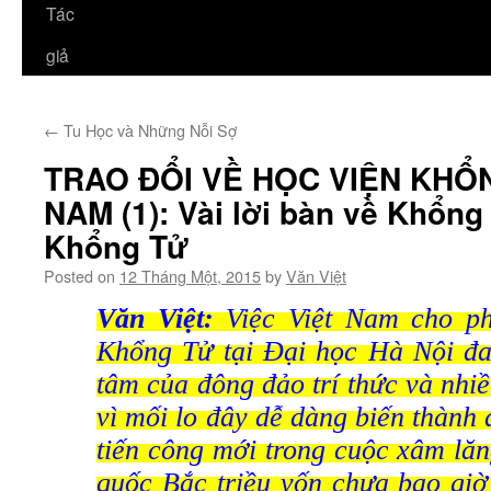
Tác
giả
←
Tu Học và Những Nỗi Sợ
TRAO ĐỔI VỀ HỌC VIỆN KHỔ
NAM (1): Vài lời bàn về Khổng
Khổng Tử
Posted on
12 Tháng Một, 2015
by
Văn Việt
Văn Việt:
Việc Việt Nam cho p
Khổng Tử tại Đại học Hà Nội đ
tâm của đông đảo trí thức và nhi
vì mối lo đây dễ dàng biến thành
tiến công mới trong cuộc xâm lă
quốc Bắc triều vốn chưa bao giờ