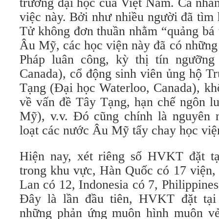
trường đại học của Việt Nam. Cá nhân
việc này. Bởi như nhiều người đã tìm
Tử không đơn thuần nhằm “quảng bá 
Âu Mỹ, các học viện này đã có những
Pháp luân công, kỳ thị tín ngưỡng
Canada), cổ động sinh viên ủng hộ T
Tạng (Đại học Waterloo, Canada), khô
về vấn đề Tây Tạng, hạn chế ngôn lu
Mỹ), v.v. Đó cũng chính là nguyên 
loạt các nước Âu Mỹ tẩy chay học việ
Hiện nay, xét riêng số HVKT đặt tạ
trong khu vực, Hàn Quốc có 17 viện,
Lan có 12, Indonesia có 7, Philippines
Đây là lần đầu tiên, HVKT đặt tạ
những phản ứng muôn hình muôn vẻ c