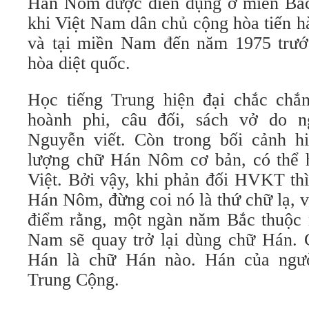
Hán Nôm được diên dụng ở miền Bắc
khi Việt Nam dân chủ cộng hòa tiến h
và tại miền Nam đến năm 1975 trướ
hòa diệt quốc.
Học tiếng Trung hiện đại chắc chắ
hoành phi, câu đối, sách vở do ng
Nguyễn viết. Còn trong bối cảnh h
lượng chữ Hán Nôm cơ bản, có thể h
Việt. Bởi vậy, khi phản đối HVKT thì
Hán Nôm, đừng coi nó là thứ chữ lạ, 
điểm rằng, một ngàn năm Bắc thuộc m
Nam sẽ quay trở lại dùng chữ Hán. C
Hán là chữ Hán nào. Hán của ngư
Trung Cộng.