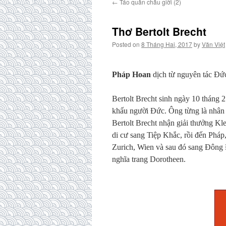
←
Táo quân chầu giời (2)
Thơ Bertolt Brecht
Posted on
8 Tháng Hai, 2017
by
Văn Việt
Ph
á
p Hoan
d
ị
ch t
ừ
nguy
ê
n t
á
c
Đứ
Bertolt Brecht
sinh ng
à
y 10 th
á
ng 2
kh
ấ
u ng
ườ
i
Đứ
c.
Ô
ng t
ừ
ng l
à
nh
â
n
Bertolt Brecht nh
ậ
n gi
ả
i th
ưở
ng Kle
di c
ư
sang Ti
ệ
p Kh
ắ
c, r
ồ
i
đế
n Ph
á
p
Zurich, Wien v
à
sau
đó
sang
Đô
ng
ngh
ĩ
a trang Dorotheen.