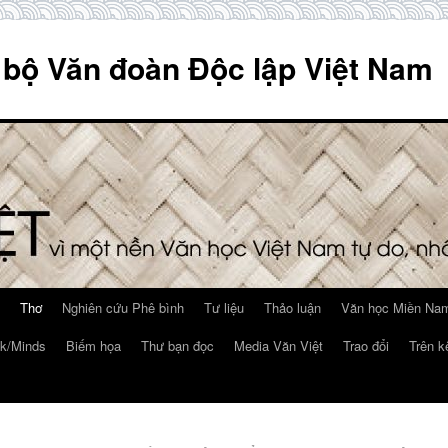
 bộ Văn đoàn Độc lập Việt Nam
Thơ
Nghiên cứu Phê bình
Tư liệu
Thảo luận
Văn học Miền Nam
k/Minds
Biếm họa
Thư bạn đọc
Media Văn Việt
Trao đổi
Trên k