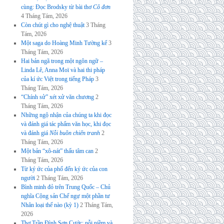
cùng: Đọc Brodsky từ bài thơ
Cô đơn
4 Tháng Tám, 2026
Còn chút gì cho nghệ thuật
3 Tháng
Tám, 2026
Một saga do Hoàng Minh Tường kể
3
Tháng Tám, 2026
Hai bản ngã trong một ngôn ngữ –
Linda Lê, Anna Moï và hai thi pháp
của kí ức Việt trong tiếng Pháp
3
Tháng Tám, 2026
“Chính sử” xét xử văn chương
2
Tháng Tám, 2026
Những ngộ nhận của chúng ta khi đọc
và đánh giá tác phẩm văn học, khi đọc
và đánh giá
Nỗi buồn chiến tranh
2
Tháng Tám, 2026
Một bản “xô-nát” thấu tâm can
2
Tháng Tám, 2026
Từ ký ức của phố đến ký ức của con
người
2 Tháng Tám, 2026
Bình minh đỏ trên Trung Quốc – Chủ
nghĩa Cộng sản Chế ngự một phần tư
Nhân loại thế nào (kỳ 1)
2 Tháng Tám,
2026
Thơ Trần Đình Sơn Cước: nỗi niềm và