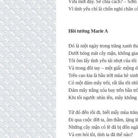
V
ừ
a m
ớ
i
đâ
y. S
ẽ
chia c
á
ch? – S
ớ
m 
V
ì
t
ì
nh y
ê
u
ch
ỉ
l
à
ch
ố
n
ngh
ỉ
ch
â
n c
H
ồ
i t
ưở
ng Marie A
Đó
l
à
m
ộ
t ng
à
y trong tr
ă
ng xanh th
D
ướ
i b
ó
ng m
á
t c
â
y m
ậ
n, kh
ô
ng gia
T
ô
i
ô
m l
ấ
y t
ì
nh y
ê
u t
á
i nh
ợ
t c
ủ
a t
ô
i
V
à
trong
đô
i tay – m
ộ
t gi
ấ
c m
ộ
ng d
Tr
ê
n cao kia l
à
b
ầ
u tr
ờ
i m
ù
a h
è
xin
C
ó
m
ộ
t
đá
m m
â
y tr
ô
i, r
ấ
t l
â
u t
ô
i nh
ì
Đá
m m
â
y tr
ắ
ng x
ó
a bay tr
ê
n b
ầ
u tr
Khi t
ô
i ng
ướ
c nh
ì
n l
ê
n, m
â
y kh
ô
ng
T
ừ
đó
đế
n r
ồ
i
đ
i, bi
ế
t m
ấ
y m
ù
a tr
ă
n
Đ
i qua cu
ộ
c
đờ
i ta,
â
m th
ầ
m, l
ặ
ng l
Nh
ữ
ng c
â
y m
ậ
n c
ó
l
ẽ
đã
b
ị
đố
n ng
ã
V
à
em h
ỏ
i t
ô
i, t
ì
nh ta
đã
th
ế
n
à
o?