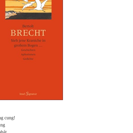
ng cung!
ù
ng
ph
á
t