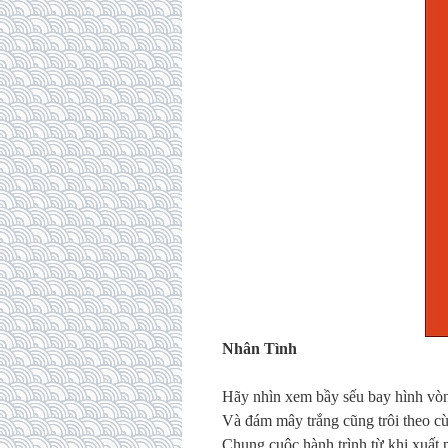
Nh
â
n T
ì
nh
H
ã
y nh
ì
n xem
b
ầ
y s
ế
u bay
h
ì
nh
v
ò
V
à
đá
m m
â
y tr
ắ
ng c
ũ
ng tr
ô
i theo c
Chung cu
ộ
c h
à
nh tr
ì
nh t
ừ
khi xu
ấ
t 