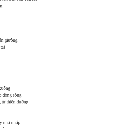
n.
ê
n gi
ườ
ng
tai
xu
ố
ng
o d
ò
ng s
ô
ng
 t
ừ
thi
ê
n
đườ
ng
y nh
ơ
nh
ớ
p