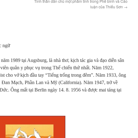
Tinh thần dân chủ một phẩm tính trong Phê bình và Cảo
luận của Thiếu Sơn
→
c ng
ữ
 n
ă
m 1989 t
ạ
i Augsburg, l
à
nh
à
th
ơ
, k
ị
ch t
á
c gia v
à
đạ
o di
ễ
n s
â
n
 vi
ê
n
qu
â
n y ph
ụ
c v
ụ
trong
T
h
ế
chi
ế
n th
ứ
nh
ấ
t. N
ă
m 1922,
ist cho v
ở
k
ị
ch
đầ
u tay
“
Ti
ế
ng tr
ố
ng trong
đê
m
”
. N
ă
m 1933,
ô
ng
,
Đ
an M
ạ
ch, Ph
ầ
n Lan v
à
M
ỹ
(California). N
ă
m 1947, tr
ở
v
ề
Đứ
c.
Ô
ng m
ấ
t t
ạ
i Berlin ng
à
y 14. 8. 1956 v
à
đượ
c mai t
á
ng t
ạ
i