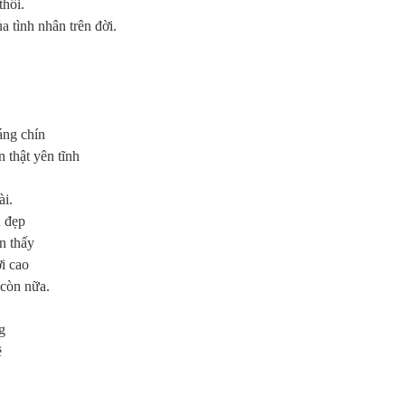
th
ô
i.
ủ
a t
ì
nh nh
â
n tr
ê
n
đờ
i.
á
ng ch
í
n
n th
ậ
t y
ê
n t
ĩ
nh
à
i.
h
đẹ
p
n th
ấ
y
ờ
i cao
 c
ò
n n
ữ
a.
g
ẽ