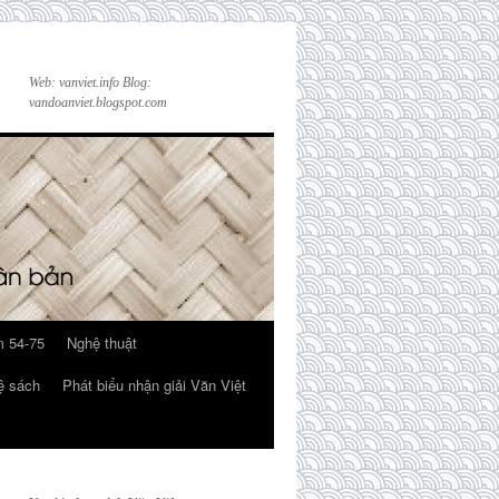
Web: vanviet.info Blog:
vandoanviet.blogspot.com
 54-75
Nghệ thuật
ệ sách
Phát biểu nhận giải Văn Việt