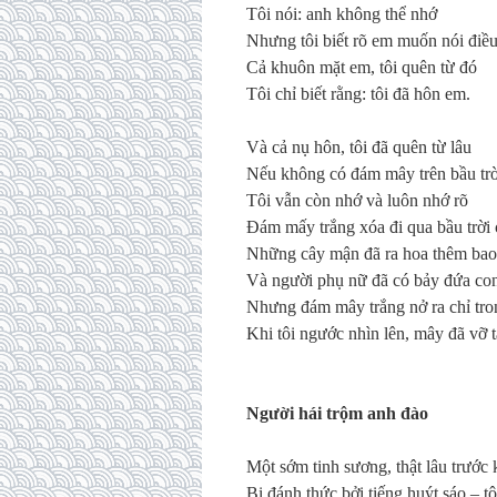
T
ô
i n
ó
i: anh kh
ô
ng th
ể
nh
ớ
Nh
ư
ng t
ô
i bi
ế
t r
õ
em mu
ố
n n
ó
i
đ
i
ề
u
C
ả
khu
ô
n m
ặ
t em, t
ô
i qu
ê
n t
ừ
đó
T
ô
i ch
ỉ
bi
ế
t r
ằ
ng: t
ô
i
đã
h
ô
n em.
V
à
c
ả
n
ụ
h
ô
n, t
ô
i
đã
qu
ê
n t
ừ
l
â
u
N
ế
u kh
ô
ng c
ó
đá
m m
â
y tr
ê
n b
ầ
u tr
T
ô
i v
ẫ
n c
ò
n nh
ớ
v
à
lu
ô
n nh
ớ
r
õ
Đá
m m
ấ
y tr
ắ
ng x
ó
a
đ
i qua b
ầ
u tr
ờ
i
Nh
ữ
ng c
â
y m
ậ
n
đã
ra
hoa th
ê
m ba
V
à
ng
ườ
i ph
ụ
n
ữ
đã
c
ó
b
ả
y
đứ
a co
Nh
ư
ng
đá
m m
â
y tr
ắ
ng n
ở
ra ch
ỉ
tro
Khi t
ô
i ng
ướ
c nh
ì
n l
ê
n, m
â
y
đã
v
ỡ
t
Ng
ườ
i h
á
i tr
ộ
m anh
đà
o
M
ộ
t s
ớ
m
tinh s
ươ
ng, th
ậ
t l
â
u tr
ướ
c 
B
ị
đá
nh th
ứ
c b
ở
i ti
ế
ng hu
ý
t s
á
o – t
ô