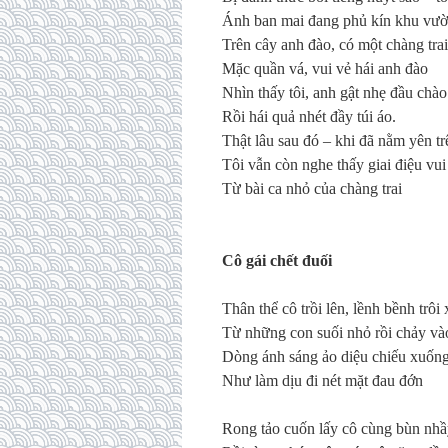
Á
nh ban mai
đ
ang ph
ủ
k
í
n khu v
ườ
Tr
ê
n c
â
y anh
đà
o, c
ó
m
ộ
t ch
à
ng trai
M
ặ
c qu
ầ
n v
á
, vui v
ẻ
h
á
i anh
đà
o
Nh
ì
n th
ấ
y t
ô
i, anh g
ậ
t nh
ẹ
đầ
u ch
à
o
R
ồ
i h
á
i qu
ả
nh
é
t
đầ
y t
ú
i
á
o.
Th
ậ
t l
â
u sau
đó
– khi
đã
n
ằ
m y
ê
n tr
T
ô
i v
ẫ
n c
ò
n nghe th
ấ
y giai
đ
i
ệ
u vui 
T
ừ
b
à
i ca nh
ỏ
c
ủ
a ch
à
ng trai
C
ô
g
á
i ch
ế
t
đ
u
ố
i
Th
â
n th
ể
c
ô
tr
ồ
i l
ê
n, l
ề
nh b
ề
nh tr
ô
i 
T
ừ
nh
ữ
ng con su
ố
i nh
ỏ
r
ồ
i ch
ả
y v
à
D
ò
ng
á
nh s
á
ng
ả
o di
ệ
u chi
ế
u xu
ố
ng
Nh
ư
l
à
m d
ị
u
đ
i n
é
t m
ặ
t
đ
au
đớ
n
Rong t
ả
o cu
ố
n l
ấ
y c
ô
c
ù
ng b
ù
n nh
ầ