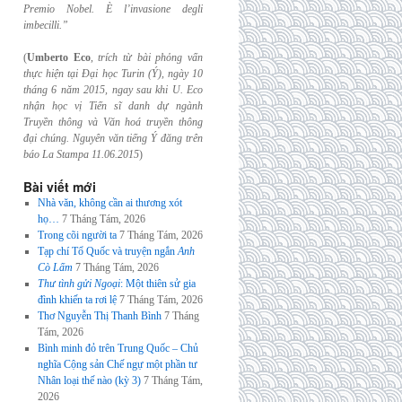
Premio Nobel. È l’invasione
degli
imbecilli.”
(
Umberto Eco
,
trích từ bài phỏng vấn
thực hiện tại Đại học Turin (Ý), ngày 10
tháng 6
năm 2015, ngay sau khi U. Eco
nhận học vị Tiến sĩ danh dự ngành
Truyền thông và
Văn hoá truyền thông
đại chúng. Nguyên văn tiếng Ý đăng trên
báo La Stampa
11.06.2015
)
Bài viết mới
Nhà văn, không cần ai thương xót
họ…
7 Tháng Tám, 2026
Trong cõi người ta
7 Tháng Tám, 2026
Tạp chí Tổ Quốc và truyện ngắn
Anh
Cò Lấm
7 Tháng Tám, 2026
Thư tình gửi Ngoại
: Một thiên sử gia
đình khiến ta rơi lệ
7 Tháng Tám, 2026
Thơ Nguyễn Thị Thanh Bình
7 Tháng
Tám, 2026
Bình minh đỏ trên Trung Quốc – Chủ
nghĩa Cộng sản Chế ngự một phần tư
Nhân loại thế nào (kỳ 3)
7 Tháng Tám,
2026