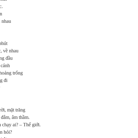
c.
n
n nhau
ph
ú
t
c, v
ề
nhau
ng
đầ
u
 c
á
nh
ho
ả
ng tr
ố
ng
ng
đ
i
ỳ
r
ờ
i, m
ặ
t tr
ă
ng
y
đắ
m,
â
m th
ầ
m.
n ch
ạ
y ai? – Th
ế
gi
ớ
i.
n h
ỏ
i?