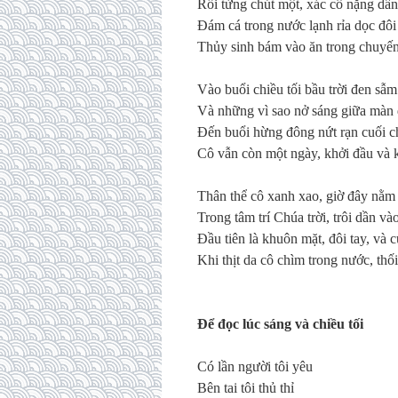
R
ồ
i t
ừ
ng ch
ú
t m
ộ
t, x
á
c c
ô
n
ặ
ng d
ầ
n
Đá
m c
á
trong n
ướ
c l
ạ
nh r
ỉ
a d
ọ
c
đô
i
Th
ủ
y sinh b
á
m v
à
o
ă
n trong chuy
ế
V
à
o bu
ổ
i chi
ề
u t
ố
i b
ầ
u tr
ờ
i
đ
en s
ẫ
m
V
à
nh
ữ
ng v
ì
sao n
ở
s
á
ng gi
ữ
a m
à
n
Đế
n bu
ổ
i h
ừ
ng
đô
ng n
ứ
t r
ạ
n cu
ố
i c
C
ô
v
ẫ
n c
ò
n m
ộ
t ng
à
y, kh
ở
i
đầ
u v
à
Th
â
n th
ể
c
ô
xanh xao, gi
ờ
đâ
y n
ằ
m 
Trong t
â
m tr
í
Ch
ú
a tr
ờ
i, tr
ô
i d
ầ
n v
à
o
Đầ
u ti
ê
n l
à
khu
ô
n m
ặ
t,
đô
i tay, v
à
c
Khi th
ị
t da c
ô
ch
ì
m trong n
ướ
c, th
ố
Để
đọ
c l
ú
c s
á
ng v
à
chi
ề
u t
ố
i
C
ó
l
ầ
n ng
ườ
i t
ô
i y
ê
u
B
ê
n tai t
ô
i th
ủ
th
ỉ