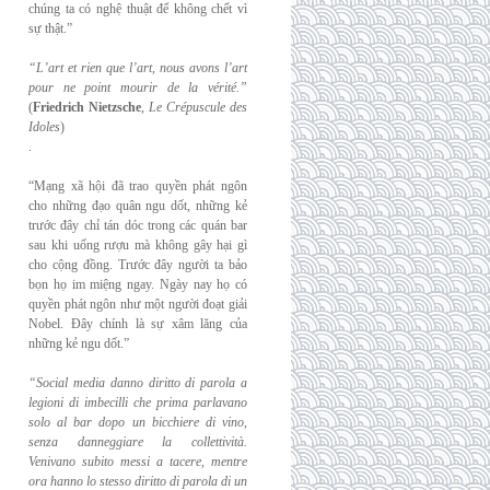
chúng ta có nghệ thuật để không chết vì
sự thật.”
“L’art et rien que l’art, nous avons l’art
pour ne point mourir de la vérité.”
(
Friedrich
Nietzsche
,
Le Crépuscule des
Idoles
)
.
“Mạng xã hội đã trao quyền phát ngôn
cho những đạo quân ngu dốt, những kẻ
trước đây chỉ tán dóc trong các quán bar
sau khi uống rượu mà không gây hại gì
cho cộng đồng. Trước đây người ta bảo
bọn họ im miệng ngay. Ngày nay họ có
quyền phát ngôn như một người đoạt giải
Nobel. Đây chính là sự xâm lăng của
những kẻ ngu dốt.”
“Social media danno diritto di parola a
legioni di imbecilli che prima parlavano
solo al
bar dopo un bicchiere di vino,
senza danneggiare la collettività.
Venivano subito messi a
tacere, mentre
ora hanno lo stesso diritto di parola di un