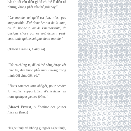
bất tử, tôi cần điều gì đó có thể là điên rồ
nhưng không phải của thế giới này.”
“Ce monde, tel qu’il est fait, n’est pas
supportable. J’ai donc besoin de la lune,
ou du
bonheur, ou de l’immortalité, de
quelque chose qui ne soit dement peut-
etre, mais qui
ne soit pas de ce monde.”
(
Albert Camus
,
Caligula
).
.
“Tất cả chúng ta, để có thể sống được với
thực tại, đều buộc phải nuôi dưỡng trong
mình đôi chút điên rồ.”
“Nous sommes tous obligés, pour rendre
la realite supportable, d’entretenir en
nous
quelques petites folies.”
(
Marcel Proust
,
À l’ombre des jeunes
filles en fleurs
)
.
“Nghệ thuật và không gì ngoài nghệ thuật,