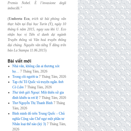
Premio Nobel. È l’invasione
degli
imbecilli.”
(
Umberto Eco
,
trích từ bài phỏng vấn
thực hiện tại Đại học Turin (Ý), ngày 10
tháng 6
năm 2015, ngay sau khi U. Eco
nhận học vị Tiến sĩ danh dự ngành
Truyền thông và
Văn hoá truyền thông
đại chúng. Nguyên văn tiếng Ý đăng trên
báo La Stampa
11.06.2015
)
Bài viết mới
Nhà văn, không cần ai thương xót
họ…
7 Tháng Tám, 2026
Trong cõi người ta
7 Tháng Tám, 2026
Tạp chí Tổ Quốc và truyện ngắn
Anh
Cò Lấm
7 Tháng Tám, 2026
Thư tình gửi Ngoại
: Một thiên sử gia
đình khiến ta rơi lệ
7 Tháng Tám, 2026
Thơ Nguyễn Thị Thanh Bình
7 Tháng
Tám, 2026
Bình minh đỏ trên Trung Quốc – Chủ
nghĩa Cộng sản Chế ngự một phần tư
Nhân loại thế nào (kỳ 3)
7 Tháng Tám,
2026