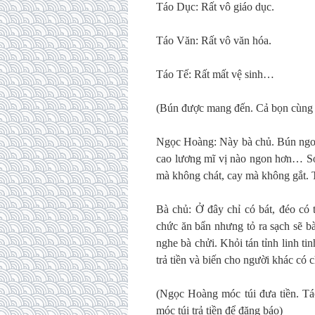
Táo Dục: Rất vô giáo dục.
Táo Văn: Rất vô văn hóa.
Táo Tế: Rất mất vệ sinh…
(Bún được mang đến. Cả bọn cùng 
Ngọc Hoàng: Này bà chủ. Bún ngon
cao lương mĩ vị nào ngon hơn… S
mà không chát, cay mà không gắt. 
Bà chủ: Ở đây chỉ có bát, đéo có
chức ăn bẩn nhưng tỏ ra sạch sẽ b
nghe bà chửi. Khỏi tán tỉnh linh tin
trả tiền và biến cho người khác có 
(Ngọc Hoàng móc túi đưa tiền. T
móc túi trả tiền để đăng báo)