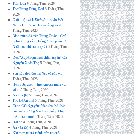
Trần Dần
6 Tháng Tám, 2026
Thơ Trung Dũng Kqđ
6 Tháng Tám,
2026
Giới thiệu sách
Kinh tế tư nhân Việt
Nam
(Trần Văn Thọ và đồng sự)
6
Tháng Tám, 2026
Bình minh đỏ trên Trung Quốc – Chủ
nghĩa Cộng sản Chế ngự một phần tư
Nhân loại thế nào (kỳ 2)
6 Tháng Tám,
2026
Đọc “Xuyên qua mọi chiến tuyến” của
Nguyễn Xuân Thọ
5 Tháng Tám,
2026
Sau nửa đời, đọc lại
Nẻo về của ý
5
Tháng Tám, 2026
Henri Bergson – triết gia của niềm vui
sống
5 Tháng Tám, 2026
Án văn (6)
5 Tháng Tám, 2026
Thơ Lê An Thế
5 Tháng Tám, 2026
Cung Giũ Nguyên: Một khả thể khác
của văn chương Việt bằng tiếng Pháp
thế kỉ hai mươi
4 Tháng Tám, 2026
Hội hè
4 Tháng Tám, 2026
Án văn (5)
4 Tháng Tám, 2026
Khi thực tại trở thành đức tin cuối