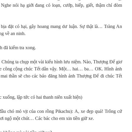
 Nghe nói hạ giới đang có loạn, cướp, hiếp, giết, thậm chí đòm
 bịa đặt có hại, gây hoang mang dư luận. Sự thật là… Tràng An
ng về an ninh.
 đã kiểm tra xong.
 Chúng ta chụp một vài kiểu hình lưu niệm. Nào, Thượng Đế giơ
i xe công cộng chúc Tết dân vậy. Một… hai… ba… OK. Hình ảnh
gày mai thần sẽ cho các báo đăng hình ảnh Thượng Đế đi chúc Tết
uống, lập tức có hai thanh niên xuất hiện)
i đầu chó mỏ vịt của con rồng Pikachu): A, xe đẹp quá! Trông cứ
ơi ngộ một chút… Các bác cho em xin tiền giữ xe.