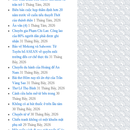
trăn trở
1 Tháng Tám, 2026
Biên bản cuộc họp thẩm định hơn 20
năm trước về cuốn tiểu thuyết
Thời
của thánh thần
1 Tháng Tám, 2026
Án văn (4)
1 Tháng Tám, 2026
Chuyên gia Phạm Chi Lan: Công lao
của 80% người dân phải được ghi
nhận
31 Tháng Bảy, 2026
Bảo vệ Mekong và Salween: Từ
Tuyên bố ASEAN về quyền môi
trường đến cơ chế thực thi
31 Tháng
Bảy, 2026
Chuyến du hành của Hoàng đế An
Nam
31 Tháng Bảy, 2026
Bài thơ
Hôm nay tôi ăn thịt
của Trần
Vàng Sao
31 Tháng Bảy, 2026
Thơ Lê Thọ Bình
31 Tháng Bảy, 2026
Cánh cửa luôn mở từ bên trong
30
Tháng Bảy, 2026
Không có ai hút thuốc ở trên lầu tám
30 Tháng Bảy, 2026
Chuyện tử tế
30 Tháng Bảy, 2026
Chiến tranh không có một khuôn mặt
phụ nữ
29 Tháng Bảy, 2026