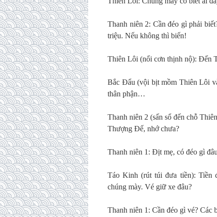
Thiên Lôi: Chúng mày có biết ai đâ
Thanh niên 2: Cần đéo gì phải biết
triệu. Nếu không thì biến!
Thiên Lôi (nổi cơn thịnh nộ): Đế
Bắc Đẩu (vội bịt mồm Thiên Lôi và 
thân phận…
Thanh niên 2 (sấn sổ đến chỗ Thiê
Thượng Đế, nhớ chưa?
Thanh niên 1: Địt mẹ, có đéo gì đâ
Táo Kinh (rút túi đưa tiền): Tiền
chúng mày. Vé giữ xe đâu?
Thanh niên 1: Cần đéo gì vé? Các 