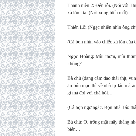
Thanh niên 2: Đến rồi. (Nói với Thi
xà lỏn kia. (Nói xong biến mất)
Thiên Lôi (Ngạc nhiên nhìn ông chủ
(Cả bọn nhìn vào chiếc xà lỏn của ô
Ngọc Hoàng: Mùi thơm, mùi thơm.
không?
Bà chủ (đang cầm dao thái thịt, vu
ăn bún mọc thì về nhà tự lấu mà ăn
gì mà đòi với chả hỏi…
(Cả bọn ngơ ngác. Bọn nhà Táo thấ
Bà chủ: Ơ, trông mặt mấy thằng nhà
biến…