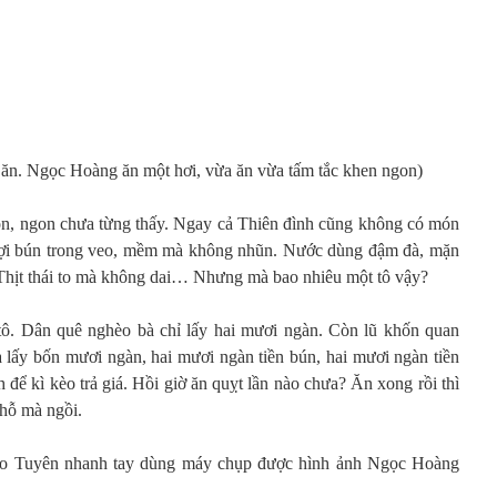
ăn. Ngọc Hoàng ăn một hơi, vừa ăn vừa tấm tắc khen ngon)
, ngon chưa từng thấy. Ngay cả Thiên đình cũng không có món
ợi bún trong veo, mềm mà không nhũn. Nước dùng đậm đà, mặn
Thịt thái to mà không dai… Nhưng mà bao nhiêu một tô vậy?
 tô. Dân quê nghèo bà chỉ lấy hai mươi ngàn. Còn lũ khốn quan
à lấy bốn mươi ngàn, hai mươi ngàn tiền bún, hai mươi ngàn tiền
h để kì kèo trả giá. Hồi giờ ăn quỵt lần nào chưa? Ăn xong rồi thì
chỗ mà ngồi.
áo Tuyên nhanh tay dùng máy chụp được hình ảnh Ngọc Hoàng