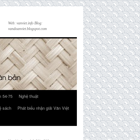
Web: vanviet.info Blog:
vandoanviet.blogspot.com
 54-75
Nghệ thuật
ệ sách
Phát biểu nhận giải Văn Việt