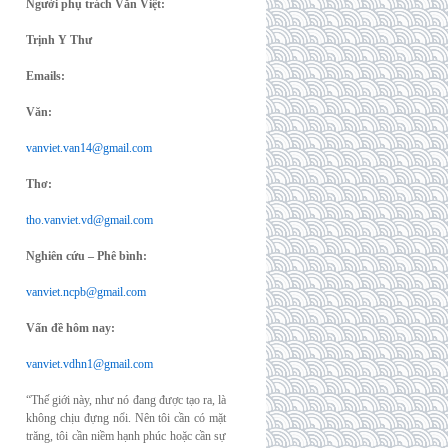
Người phụ trách Văn Việt:
Trịnh Y Thư
Emails:
Văn:
vanviet.van14@gmail.com
Thơ:
tho.vanviet.vd@gmail.com
Nghiên cứu – Phê bình:
vanviet.ncpb@gmail.com
Vấn đề hôm nay:
vanviet.vdhn1@gmail.com
“Thế giới này, như nó đang được tạo ra, là
không chịu đựng nổi. Nên tôi cần có mặt
trăng, tôi cần niềm hạnh phúc hoặc cần sự