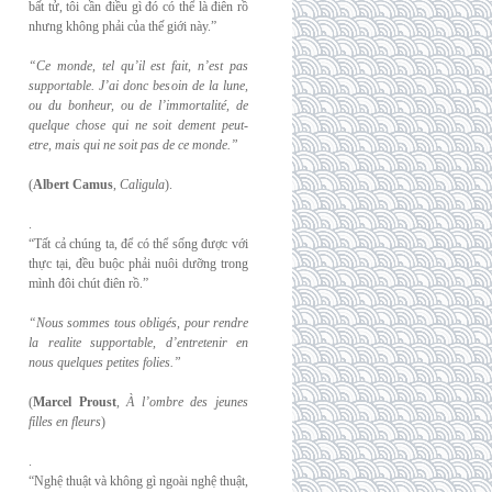
bất tử, tôi cần điều gì đó có thể là điên rồ
nhưng không phải của thế giới này.”
“Ce monde, tel qu’il est fait, n’est pas
supportable. J’ai donc besoin de la lune,
ou du
bonheur, ou de l’immortalité, de
quelque chose qui ne soit dement peut-
etre, mais qui
ne soit pas de ce monde.”
(
Albert Camus
,
Caligula
).
.
“Tất cả chúng ta, để có thể sống được với
thực tại, đều buộc phải nuôi dưỡng trong
mình đôi chút điên rồ.”
“Nous sommes tous obligés, pour rendre
la realite supportable, d’entretenir en
nous
quelques petites folies.”
(
Marcel Proust
,
À l’ombre des jeunes
filles en fleurs
)
.
“Nghệ thuật và không gì ngoài nghệ thuật,