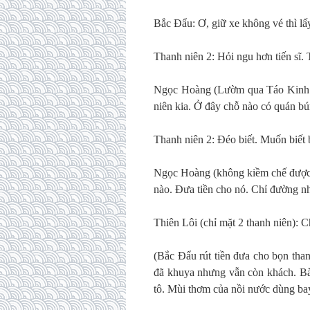
Bắc Đẩu: Ơ, giữ xe không vé thì lấ
Thanh niên 2: Hỏi ngu hơn tiến sĩ
Ngọc Hoàng (Lườm qua Táo Kinh và
niên kia. Ở đây chỗ nào có quán b
Thanh niên 2: Đéo biết. Muốn biế
Ngọc Hoàng (không kiềm chế được t
nào. Đưa tiền cho nó. Chỉ đường nh
Thiên Lôi (chỉ mặt 2 thanh niên): C
(Bắc Đẩu rút tiền đưa cho bọn tha
đã khuya nhưng vẫn còn khách. Bà 
tô. Mùi thơm của nồi nước dùng ba