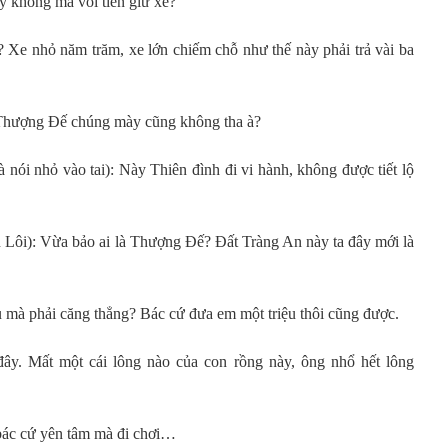
y không mà vòi tiền giữ xe?
? Xe nhỏ năm trăm, xe lớn chiếm chỗ như thế này phải trả vài ba
n Thượng Đế chúng mày cũng không tha à?
nói nhỏ vào tai): Này Thiên đình đi vi hành, không được tiết lộ
n Lôi): Vừa bảo ai là Thượng Đế? Đất Tràng An này ta đây mới là
u mà phải căng thẳng? Bác cứ đưa em một triệu thôi cũng được.
 đây. Mất một cái lông nào của con rồng này, ông nhổ hết lông
bác cứ yên tâm mà đi chơi…