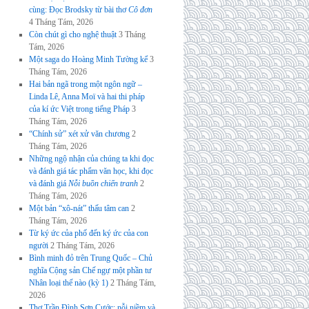
cùng: Đọc Brodsky từ bài thơ
Cô đơn
4 Tháng Tám, 2026
Còn chút gì cho nghệ thuật
3 Tháng
Tám, 2026
Một saga do Hoàng Minh Tường kể
3
Tháng Tám, 2026
Hai bản ngã trong một ngôn ngữ –
Linda Lê, Anna Moï và hai thi pháp
của kí ức Việt trong tiếng Pháp
3
Tháng Tám, 2026
“Chính sử” xét xử văn chương
2
Tháng Tám, 2026
Những ngộ nhận của chúng ta khi đọc
và đánh giá tác phẩm văn học, khi đọc
và đánh giá
Nỗi buồn chiến tranh
2
Tháng Tám, 2026
Một bản “xô-nát” thấu tâm can
2
Tháng Tám, 2026
Từ ký ức của phố đến ký ức của con
người
2 Tháng Tám, 2026
Bình minh đỏ trên Trung Quốc – Chủ
nghĩa Cộng sản Chế ngự một phần tư
Nhân loại thế nào (kỳ 1)
2 Tháng Tám,
2026
Thơ Trần Đình Sơn Cước: nỗi niềm và