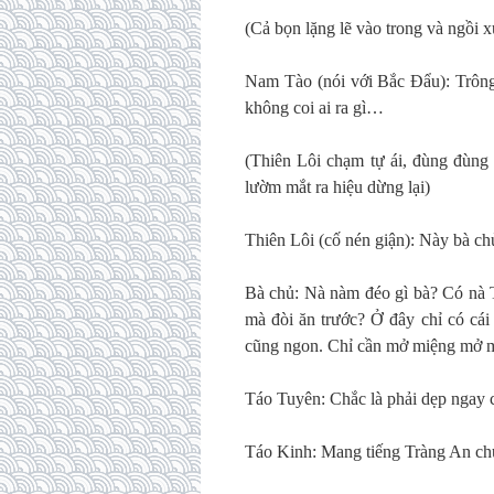
(Cả bọn lặng lẽ vào trong và ngồi 
Nam Tào (nói với Bắc Đẩu): Trông
không coi ai ra gì…
(Thiên Lôi chạm tự ái, đùng đùn
lườm mắt ra hiệu dừng lại)
Thiên Lôi (cố nén giận): Này bà c
Bà chủ: Nà nàm đéo gì bà? Có nà 
mà đòi ăn trước? Ở đây chỉ có cái 
cũng ngon. Chỉ cần mở miệng mở mũ
Táo Tuyên: Chắc là phải dẹp ngay c
Táo Kinh: Mang tiếng Tràng An ch