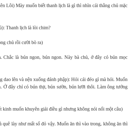
ên Lôi) Mày muốn biết thanh lịch là gì thì nhìn cái thằng chủ mặc
): Thanh lịch là lòi chim?
ng chủ rồi cười bò ra)
 Chắc là bún ngon, bún ngon. Này bà chủ, ở đây có bún mọc
ng dao lên và nện xuống đánh phập): Hỏi cái đéo gì mà hỏi. Muốn
. Ở đây chỉ có bún thịt, bún sườn, bún lưỡi thôi. Làm ông tướng
t kinh muốn khuyên giải điều gì nhưng không nói nổi một câu)
 quê lày như mất sổ đỏ vậy. Muốn ăn thì vào trong, không ăn thì