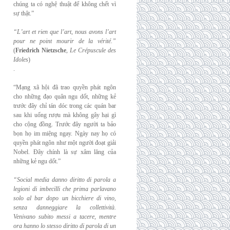
chúng ta có nghệ thuật để không chết vì
sự thật.”
“L’art et rien que l’art, nous avons l’art
pour ne point mourir de la vérité.”
(
Friedrich
Nietzsche
,
Le Crépuscule des
Idoles
)
.
“Mạng xã hội đã trao quyền phát ngôn
cho những đạo quân ngu dốt, những kẻ
trước đây chỉ tán dóc trong các quán bar
sau khi uống rượu mà không gây hại gì
cho cộng đồng. Trước đây người ta bảo
bọn họ im miệng ngay. Ngày nay họ có
quyền phát ngôn như một người đoạt giải
Nobel. Đây chính là sự xâm lăng của
những kẻ ngu dốt.”
“Social media danno diritto di parola a
legioni di imbecilli che prima parlavano
solo al
bar dopo un bicchiere di vino,
senza danneggiare la collettività.
Venivano subito messi a
tacere, mentre
ora hanno lo stesso diritto di parola di un