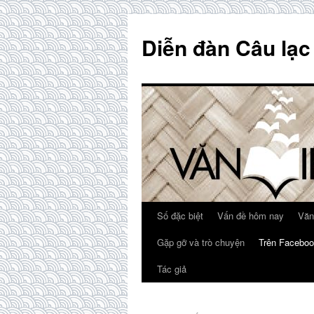
Skip
to
Diễn đàn Câu lạc
content
Số đặc biệt
Vấn đề hôm nay
Văn
Gặp gỡ và trò chuyện
Trên Faceboo
Tác giả