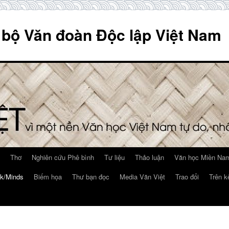
 bộ Văn đoàn Độc lập Việt Nam
Thơ
Nghiên cứu Phê bình
Tư liệu
Thảo luận
Văn học Miền Nam
k/Minds
Biếm họa
Thư bạn đọc
Media Văn Việt
Trao đổi
Trên k