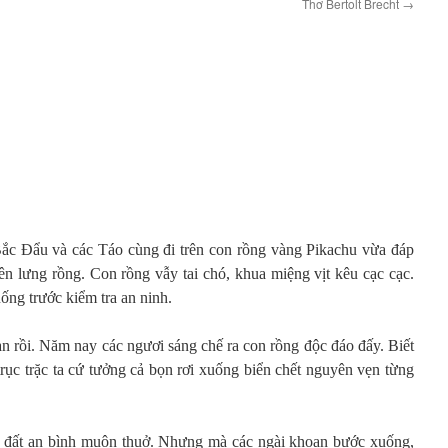
Thơ Bertolt Brecht
→
)
c Đẩu và các Táo cùng đi trên con rồng vàng Pikachu vừa đáp
rên lưng rồng. Con rồng vẫy tai chó, khua miệng vịt kêu cạc cạc.
ng trước kiểm tra an ninh.
n rồi. Năm nay các ngươi sáng chế ra con rồng độc đáo đấy. Biết
 trục trặc ta cứ tưởng cả bọn rơi xuống biển chết nguyên vẹn từng
 đất an bình muôn thuở. Nhưng mà các ngài khoan bước xuống,