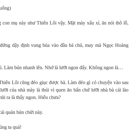
xuống)
 con mụ này như Thiên Lôi vậy. Mặt mày xấu xí, ăn nói thô lỗ,
g đứng dậy định vung búa vào đầu bà chủ, may mà Ngọc Hoàng
hủ. Làm bún nhanh lên. Nhớ là lưỡi ngon đấy. Không ngon là…
Thiên Lôi cũng đéo giục được bà. Làm đéo gì có chuyện vào sau
lưỡi của nhà mày là thúi vì quen ăn bẩn chứ lưỡi nhà bà cái lào
i ra là thấy ngon. Hiểu chưa?
ái quán bún chửi này.
úng ta quá!