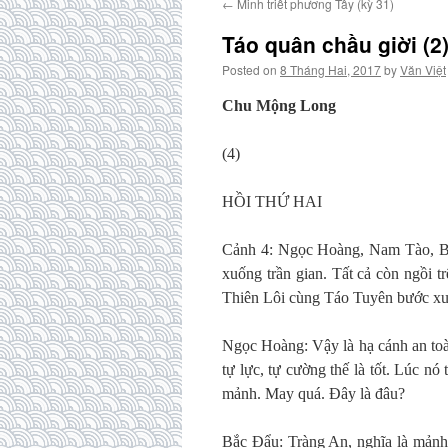
←
Minh triết phương Tây (kỳ 31)
Táo quân chầu giời (2
Posted on
8 Tháng Hai, 2017
by
Văn Việt
Chu Mộng Long
(4)
HỒI THỨ HAI
Cảnh 4: Ngọc Hoàng, Nam Tào, Bắ
xuống trần gian. Tất cả còn ngồi t
Thiên Lôi cùng Táo Tuyên bước xuố
Ngọc Hoàng: Vậy là hạ cánh an toà
tự lực, tự cường thế là tốt. Lúc nó
mảnh. May quá. Đây là đâu?
Bắc Đẩu: Tràng An, nghĩa là mảnh