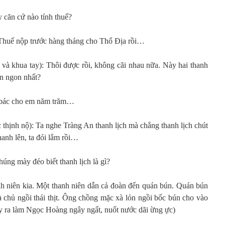
y căn cứ nào tính thuế?
. Thuế nộp trước hàng tháng cho Thổ Địa rồi…
 khua tay): Thôi được rồi, không cãi nhau nữa. Này hai thanh
ún ngon nhất?
t bác cho em năm trăm…
hịnh nộ): Ta nghe Tràng An thanh lịch mà chẳng thanh lịch chút
anh lên, ta đói lắm rồi…
húng mày đéo biết thanh lịch là gì?
nh niên kia. Một thanh niên dẫn cả đoàn đến quán bún. Quán bún
chủ ngồi thái thịt. Ông chồng mặc xà lỏn ngồi bốc bún cho vào
y ra làm Ngọc Hoàng ngây ngất, nuốt nước dãi ừng ực)