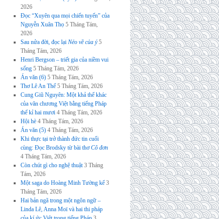
2026
Đọc “Xuyên qua mọi chiến tuyến” của
Nguyễn Xuân Thọ
5 Tháng Tám,
2026
Sau nửa đời, đọc lại
Nẻo về của ý
5
Tháng Tám, 2026
Henri Bergson – triết gia của niềm vui
sống
5 Tháng Tám, 2026
Án văn (6)
5 Tháng Tám, 2026
Thơ Lê An Thế
5 Tháng Tám, 2026
Cung Giũ Nguyên: Một khả thể khác
của văn chương Việt bằng tiếng Pháp
thế kỉ hai mươi
4 Tháng Tám, 2026
Hội hè
4 Tháng Tám, 2026
Án văn (5)
4 Tháng Tám, 2026
Khi thực tại trở thành đức tin cuối
cùng: Đọc Brodsky từ bài thơ
Cô đơn
4 Tháng Tám, 2026
Còn chút gì cho nghệ thuật
3 Tháng
Tám, 2026
Một saga do Hoàng Minh Tường kể
3
Tháng Tám, 2026
Hai bản ngã trong một ngôn ngữ –
Linda Lê, Anna Moï và hai thi pháp
của kí ức Việt trong tiếng Pháp
3