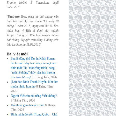
Premio Nobel. È l’invasione
degli
imbecilli.”
(
Umberto Eco
,
trích từ bài phỏng vấn
thực hiện tại Đại học Turin (Ý), ngày 10
tháng 6
năm 2015, ngay sau khi U. Eco
nhận học vị Tiến sĩ danh dự ngành
Truyền thông và
Văn hoá truyền thông
đại chúng. Nguyên văn tiếng Ý đăng trên
báo La Stampa
11.06.2015
)
Bài viết mới
Sau lễ động thổ Dự án Kênh Funan
Techo cách đây hai năm, cần một tầm
nhìn mới: Từ “một công trình” sang
“một hệ thống” thủy văn ảnh hưởng
trên toàn lưu vực
8 Tháng Tám, 2026
(Lại) đọc Đinh Thanh Huyền: Khi thơ
muốn nhiều hơn thơ
8 Tháng Tám,
2026
Người Việt còn nói tiếng Việt không?
8 Tháng Tám, 2026
Đối thoại giữa hai tấm hình
8 Tháng
Tám, 2026
Bình minh đỏ trên Trung Quốc – Chủ