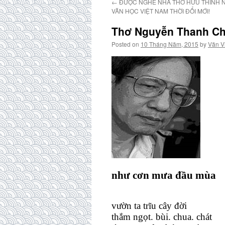
←
ĐƯỢC NGHE NHÀ THƠ HỮU THỈNH N
VĂN HỌC VIỆT NAM THỜI ĐỔI MỚI!
Thơ Nguyễn Thanh C
Posted on
10 Tháng Năm, 2015
by
Văn V
như cơn mưa đầu mùa
vườn ta trĩu cây đời
thắm ngọt. bùi. chua. chát