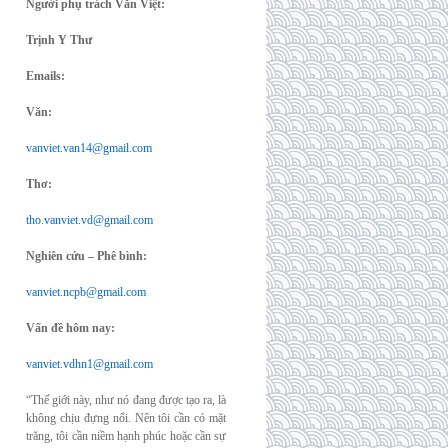
Người phụ trách Văn Việt:
Trịnh Y Thư
Emails:
Văn:
vanviet.van14@gmail.com
Thơ:
tho.vanviet.vd@gmail.com
Nghiên cứu – Phê bình:
vanviet.ncpb@gmail.com
Vấn đề hôm nay:
vanviet.vdhn1@gmail.com
“Thế giới này, như nó đang được tạo ra, là
không chịu đựng nổi. Nên tôi cần có mặt
trăng, tôi cần niềm hạnh phúc hoặc cần sự