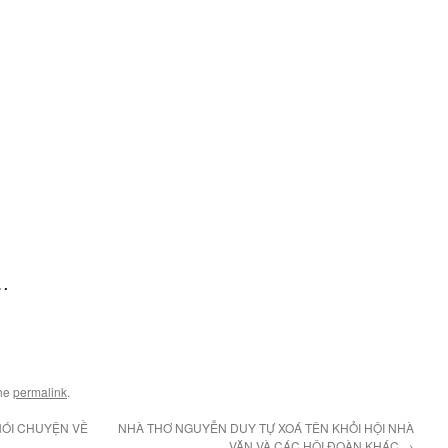
g…
the
permalink
.
ÓI CHUYỆN VỀ
NHÀ THƠ NGUYỄN DUY TỰ XOÁ TÊN KHỎI HỘI NHÀ
VĂN VÀ CÁC HỘI ĐOÀN KHÁC
→