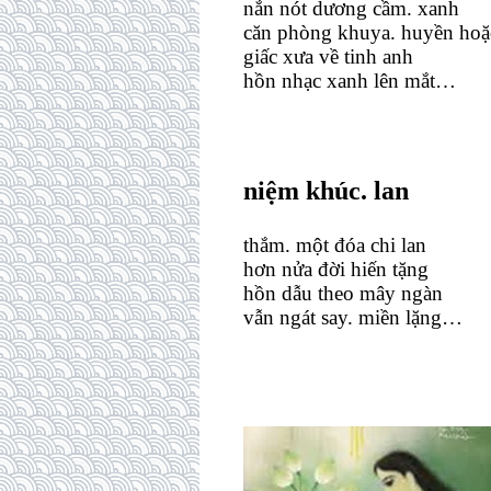
nắn nót dương cầm. xanh
căn phòng khuya. huyền hoặ
giấc xưa về tinh anh
hồn nhạc xanh lên mắt…
niệm khúc. lan
thắm. một đóa chi lan
hơn nửa đời hiến tặng
hồn dẫu theo mây ngàn
vẫn ngát say. miền lặng…