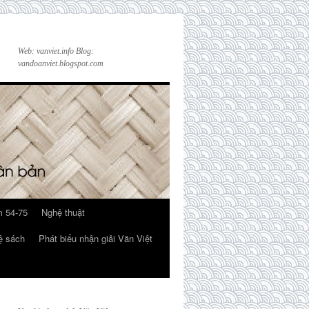
Web: vanviet.info Blog:
vandoanviet.blogspot.com
 54-75
Nghệ thuật
ệ sách
Phát biểu nhận giải Văn Việt