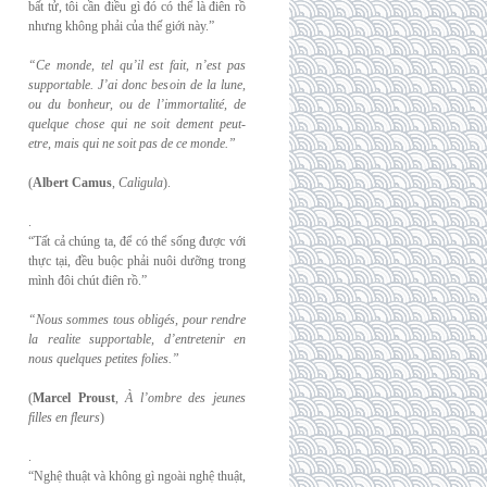
bất tử, tôi cần điều gì đó có thể là điên rồ
nhưng không phải của thế giới này.”
“Ce monde, tel qu’il est fait, n’est pas
supportable. J’ai donc besoin de la lune,
ou du
bonheur, ou de l’immortalité, de
quelque chose qui ne soit dement peut-
etre, mais qui
ne soit pas de ce monde.”
(
Albert Camus
,
Caligula
).
.
“Tất cả chúng ta, để có thể sống được với
thực tại, đều buộc phải nuôi dưỡng trong
mình đôi chút điên rồ.”
“Nous sommes tous obligés, pour rendre
la realite supportable, d’entretenir en
nous
quelques petites folies.”
(
Marcel Proust
,
À l’ombre des jeunes
filles en fleurs
)
.
“Nghệ thuật và không gì ngoài nghệ thuật,