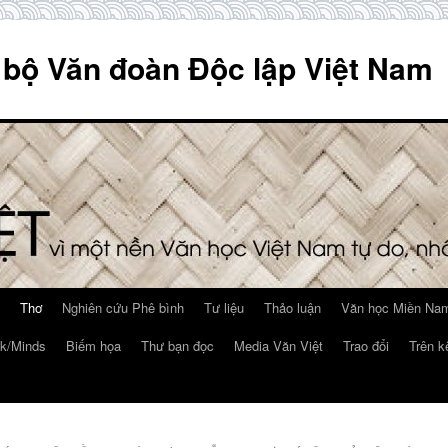
 bộ Văn đoàn Độc lập Việt Nam
Thơ
Nghiên cứu Phê bình
Tư liệu
Thảo luận
Văn học Miền Nam
k/Minds
Biếm họa
Thư bạn đọc
Media Văn Việt
Trao đổi
Trên k