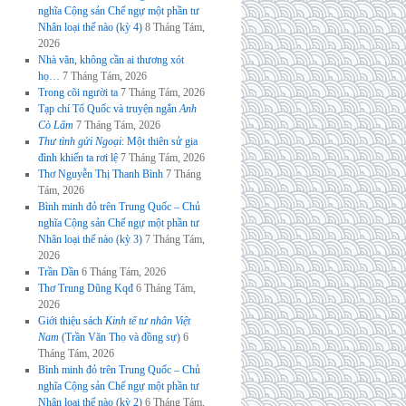
nghĩa Cộng sản Chế ngự một phần tư
Nhân loại thế nào (kỳ 4)
8 Tháng Tám,
2026
Nhà văn, không cần ai thương xót
họ…
7 Tháng Tám, 2026
Trong cõi người ta
7 Tháng Tám, 2026
Tạp chí Tổ Quốc và truyện ngắn
Anh
Cò Lấm
7 Tháng Tám, 2026
Thư tình gửi Ngoại
: Một thiên sử gia
đình khiến ta rơi lệ
7 Tháng Tám, 2026
Thơ Nguyễn Thị Thanh Bình
7 Tháng
Tám, 2026
Bình minh đỏ trên Trung Quốc – Chủ
nghĩa Cộng sản Chế ngự một phần tư
Nhân loại thế nào (kỳ 3)
7 Tháng Tám,
2026
Trần Dần
6 Tháng Tám, 2026
Thơ Trung Dũng Kqđ
6 Tháng Tám,
2026
Giới thiệu sách
Kinh tế tư nhân Việt
Nam
(Trần Văn Thọ và đồng sự)
6
Tháng Tám, 2026
Bình minh đỏ trên Trung Quốc – Chủ
nghĩa Cộng sản Chế ngự một phần tư
Nhân loại thế nào (kỳ 2)
6 Tháng Tám,