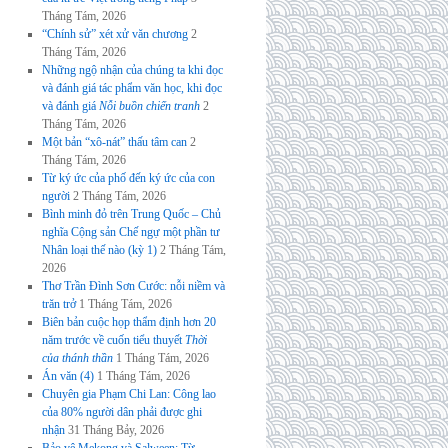
Tháng Tám, 2026
“Chính sử” xét xử văn chương
2
Tháng Tám, 2026
Những ngộ nhận của chúng ta khi đọc
và đánh giá tác phẩm văn học, khi đọc
và đánh giá
Nỗi buồn chiến tranh
2
Tháng Tám, 2026
Một bản “xô-nát” thấu tâm can
2
Tháng Tám, 2026
Từ ký ức của phố đến ký ức của con
người
2 Tháng Tám, 2026
Bình minh đỏ trên Trung Quốc – Chủ
nghĩa Cộng sản Chế ngự một phần tư
Nhân loại thế nào (kỳ 1)
2 Tháng Tám,
2026
Thơ Trần Đình Sơn Cước: nỗi niềm và
trăn trở
1 Tháng Tám, 2026
Biên bản cuộc họp thẩm định hơn 20
năm trước về cuốn tiểu thuyết
Thời
của thánh thần
1 Tháng Tám, 2026
Án văn (4)
1 Tháng Tám, 2026
Chuyên gia Phạm Chi Lan: Công lao
của 80% người dân phải được ghi
nhận
31 Tháng Bảy, 2026