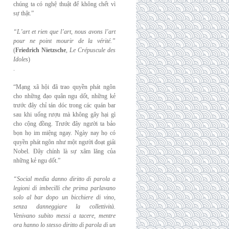
chúng ta có nghệ thuật để không chết vì
sự thật.”
“L’art et rien que l’art, nous avons l’art
pour ne point mourir de la vérité.”
(
Friedrich
Nietzsche
,
Le Crépuscule des
Idoles
)
.
“Mạng xã hội đã trao quyền phát ngôn
cho những đạo quân ngu dốt, những kẻ
trước đây chỉ tán dóc trong các quán bar
sau khi uống rượu mà không gây hại gì
cho cộng đồng. Trước đây người ta bảo
bọn họ im miệng ngay. Ngày nay họ có
quyền phát ngôn như một người đoạt giải
Nobel. Đây chính là sự xâm lăng của
những kẻ ngu dốt.”
“Social media danno diritto di parola a
legioni di imbecilli che prima parlavano
solo al
bar dopo un bicchiere di vino,
senza danneggiare la collettività.
Venivano subito messi a
tacere, mentre
ora hanno lo stesso diritto di parola di un