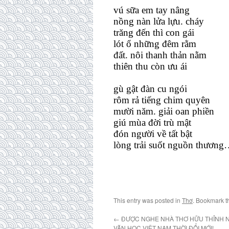
vú sữa em tay nâng
nồng nàn lửa lựu. cháy
trăng đến thì con gái
lót ổ những đêm rằm
đất. nôi thanh thản nằm
thiên thu còn ưu ái
gù gật đàn cu ngói
rôm rả tiếng chim quyên
mười năm. giải oan phiền
giú mùa đời trù mật
đón người về tất bật
lòng trải suốt nguồn thươn
This entry was posted in
Thơ
. Bookmark 
←
ĐƯỢC NGHE NHÀ THƠ HỮU THỈNH N
VĂN HỌC VIỆT NAM THỜI ĐỔI MỚI!