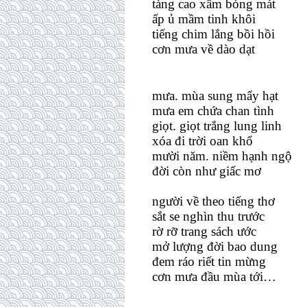
tàng cao xâm bóng mát
ấp ủ mầm tinh khôi
tiếng chim lắng bồi hồi
cơn mưa về dào dạt
mưa. mùa sung mẩy hạt
mưa em chứa chan tình
giọt. giọt trắng lung linh
xóa đi trời oan khổ
mười năm. niềm hạnh ngộ
đời còn như giấc mơ
người về theo tiếng thơ
sắt se nghìn thu trước
rờ rỡ trang sách ước
mở lượng đời bao dung
đem ráo riết tin mừng
cơn mưa đầu mùa tới…