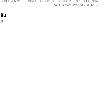
ÓI CHUYỆN VỀ
NHÀ THƠ NGUYỄN DUY TỰ XOÁ TÊN KHỎI HỘI NHÀ
VĂN VÀ CÁC HỘI ĐOÀN KHÁC
→
hâu
iệt