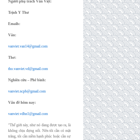
Người phụ trách Văn Việt:
Trịnh Y Thư
Emails:
Văn:
vanviet.van14@gmail.com
Thơ:
tho.vanviet.vd@gmail.com
Nghiên cứu – Phê bình:
vanviet.ncpb@gmail.com
Vấn đề hôm nay:
vanviet.vdhn1@gmail.com
“Thế giới này, như nó đang được tạo ra, là
không chịu đựng nổi. Nên tôi cần có mặt
trăng, tôi cần niềm hạnh phúc hoặc cần sự