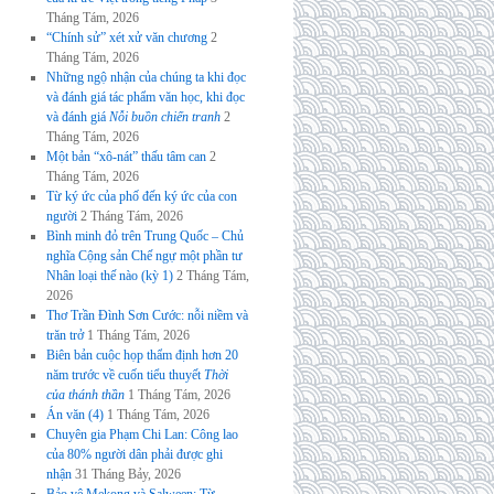
Tháng Tám, 2026
“Chính sử” xét xử văn chương
2
Tháng Tám, 2026
Những ngộ nhận của chúng ta khi đọc
và đánh giá tác phẩm văn học, khi đọc
và đánh giá
Nỗi buồn chiến tranh
2
Tháng Tám, 2026
Một bản “xô-nát” thấu tâm can
2
Tháng Tám, 2026
Từ ký ức của phố đến ký ức của con
người
2 Tháng Tám, 2026
Bình minh đỏ trên Trung Quốc – Chủ
nghĩa Cộng sản Chế ngự một phần tư
Nhân loại thế nào (kỳ 1)
2 Tháng Tám,
2026
Thơ Trần Đình Sơn Cước: nỗi niềm và
trăn trở
1 Tháng Tám, 2026
Biên bản cuộc họp thẩm định hơn 20
năm trước về cuốn tiểu thuyết
Thời
của thánh thần
1 Tháng Tám, 2026
Án văn (4)
1 Tháng Tám, 2026
Chuyên gia Phạm Chi Lan: Công lao
của 80% người dân phải được ghi
nhận
31 Tháng Bảy, 2026