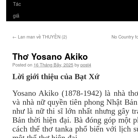
Tác
giả
←
Lan man về THUYỀN (2)
No Country f
Thơ Yosano Akiko
Posted on
16 Tháng Bảy, 2025
by
post4
Lời giới thiệu của Bạt Xứ
Yosano Akiko (1878-1942) là nhà thơ
và nhà nữ quyền tiên phong Nhật Bả
như là nữ thi sĩ lớn nhất nhưng gây t
Bản thời hiện đại. Bà đóng góp một p
cách thể thơ tanka phổ biến với lịch s
một thể thơ hiện đại.