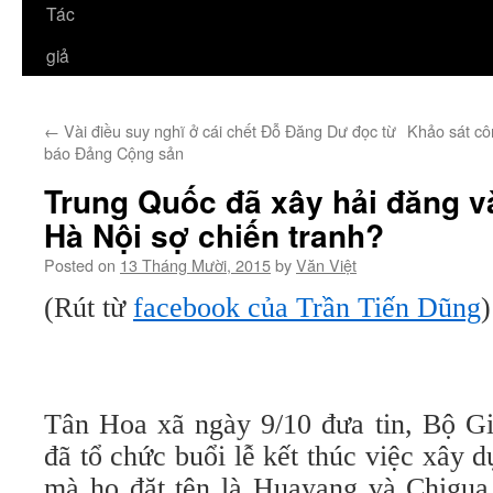
Tác
giả
←
Vài điều suy nghĩ ở cái chết Đỗ Đăng Dư đọc từ
Khảo sát cô
báo Đảng Cộng sản
Trung Quốc đã xây hải đăng v
Hà Nội sợ chiến tranh?
Posted on
13 Tháng Mười, 2015
by
Văn Việt
(Rút từ
facebook của Trần Tiến Dũng
)
Tân Hoa xã ngày 9/10 đưa tin, Bộ G
đã tổ chức buổi lễ kết thúc việc xây 
mà họ đặt tên là Huayang và Chigua 