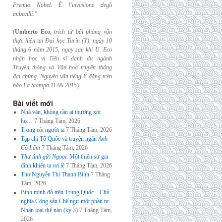
Premio Nobel. È l’invasione
degli
imbecilli.”
(
Umberto Eco
,
trích từ bài phỏng vấn
thực hiện tại Đại học Turin (Ý), ngày 10
tháng 6
năm 2015, ngay sau khi U. Eco
nhận học vị Tiến sĩ danh dự ngành
Truyền thông và
Văn hoá truyền thông
đại chúng. Nguyên văn tiếng Ý đăng trên
báo La Stampa
11.06.2015
)
Bài viết mới
Nhà văn, không cần ai thương xót
họ…
7 Tháng Tám, 2026
Trong cõi người ta
7 Tháng Tám, 2026
Tạp chí Tổ Quốc và truyện ngắn
Anh
Cò Lấm
7 Tháng Tám, 2026
Thư tình gửi Ngoại
: Một thiên sử gia
đình khiến ta rơi lệ
7 Tháng Tám, 2026
Thơ Nguyễn Thị Thanh Bình
7 Tháng
Tám, 2026
Bình minh đỏ trên Trung Quốc – Chủ
nghĩa Cộng sản Chế ngự một phần tư
Nhân loại thế nào (kỳ 3)
7 Tháng Tám,
2026