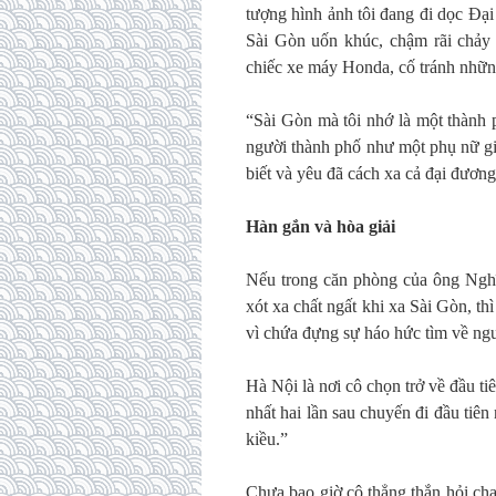
tượng hình ảnh tôi đang đi dọc Đ
Sài Gòn uốn khúc, chậm rãi chảy 
chiếc xe máy Honda, cố tránh những 
“Sài Gòn mà tôi nhớ là một thành 
người thành phố như một phụ nữ gi
biết và yêu đã cách xa cả đại đương
Hàn gắn và hòa giải
Nếu trong căn phòng của ông Nghĩ
xót xa chất ngất khi xa Sài Gòn, th
vì chứa đựng sự háo hức tìm về ng
Hà Nội là nơi cô chọn trở về đầu ti
nhất hai lần sau chuyến đi đầu tiên
kiều.”
Chưa bao giờ cô thẳng thắn hỏi ch