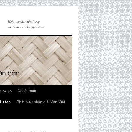
Web: vanviet.info Blog:
vandoanviet.blogspot.com
 54-75
Nghệ thuật
ệ sách
Phát biểu nhận giải Văn Việt