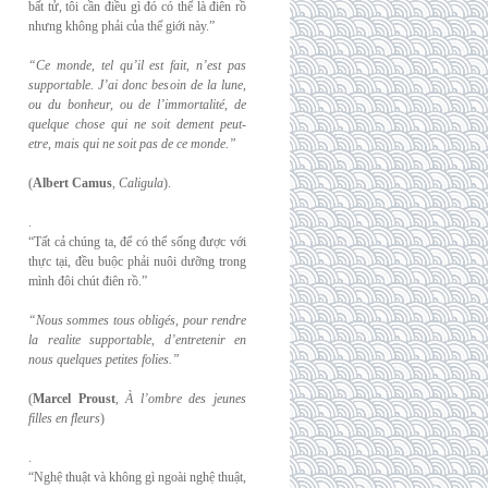
bất tử, tôi cần điều gì đó có thể là điên rồ
nhưng không phải của thế giới này.”
“Ce monde, tel qu’il est fait, n’est pas
supportable. J’ai donc besoin de la lune,
ou du
bonheur, ou de l’immortalité, de
quelque chose qui ne soit dement peut-
etre, mais qui
ne soit pas de ce monde.”
(
Albert Camus
,
Caligula
).
.
“Tất cả chúng ta, để có thể sống được với
thực tại, đều buộc phải nuôi dưỡng trong
mình đôi chút điên rồ.”
“Nous sommes tous obligés, pour rendre
la realite supportable, d’entretenir en
nous
quelques petites folies.”
(
Marcel Proust
,
À l’ombre des jeunes
filles en fleurs
)
.
“Nghệ thuật và không gì ngoài nghệ thuật,