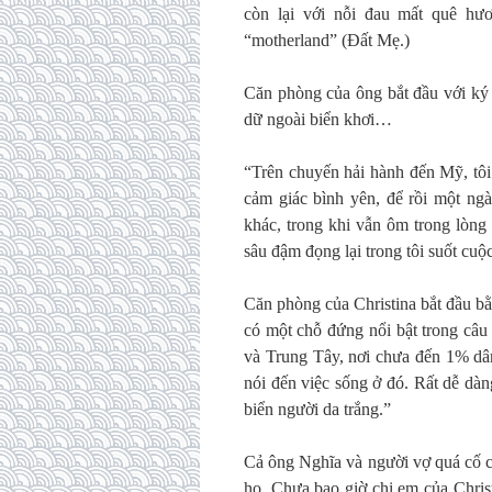
còn lại với nỗi đau mất quê hư
“motherland” (Đất Mẹ.)
Căn phòng của ông bắt đầu với ký
dữ ngoài biển khơi…
“Trên chuyến hải hành đến Mỹ, tôi
cảm giác bình yên, để rồi một ng
khác, trong khi vẫn ôm trong lòng
sâu đậm đọng lại trong tôi suốt cuộc 
Căn phòng của Christina bắt đầu bằ
có một chỗ đứng nổi bật trong câu
và Trung Tây, nơi chưa đến 1% dâ
nói đến việc sống ở đó. Rất dễ dà
biển người da trắng.”
Cả ông Nghĩa và người vợ quá cố c
họ. Chưa bao giờ chị em của Chris