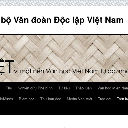
 bộ Văn đoàn Độc lập Việt Nam
Thơ
Nghiên cứu Phê bình
Tư liệu
Thảo luận
Văn học Miền Nam
k/Minds
Biếm họa
Thư bạn đọc
Media Văn Việt
Trao đổi
Trên k