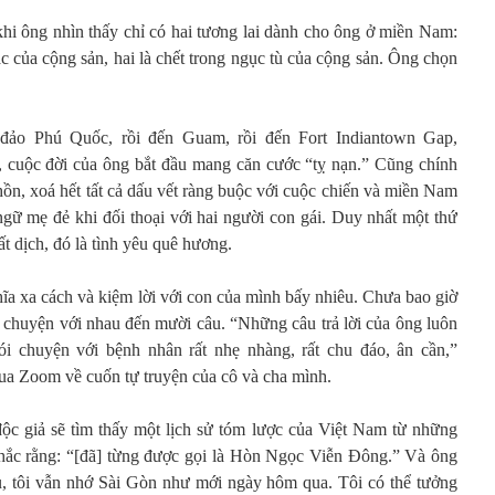
i ông nhìn thấy chỉ có hai tương lai dành cho ông ở miền Nam:
c của cộng sản, hai là chết trong ngục tù của cộng sản. Ông chọn
đảo Phú Quốc, rồi đến Guam, rồi đến Fort Indiantown Gap,
, cuộc đời của ông bắt đầu mang căn cước “tỵ nạn.” Cũng chính
hồn, xoá hết tất cả dấu vết ràng buộc với cuộc chiến và miền Nam
gữ mẹ đẻ khi đối thoại với hai người con gái. Duy nhất một thứ
ất dịch, đó là tình yêu quê hương.
a xa cách và kiệm lời với con của mình bấy nhiêu. Chưa bao giờ
i chuyện với nhau đến mười câu. “Những câu trả lời của ông luôn
i chuyện với bệnh nhân rất nhẹ nhàng, rất chu đáo, ân cần,”
 qua Zoom về cuốn tự truyện của cô và cha mình.
ộc giả sẽ tìm thấy một lịch sử tóm lược của Việt Nam từ những
ắc rằng: “[đã] từng được gọi là Hòn Ngọc Viễn Đông.” Và ông
u, tôi vẫn nhớ Sài Gòn như mới ngày hôm qua. Tôi có thể tưởng