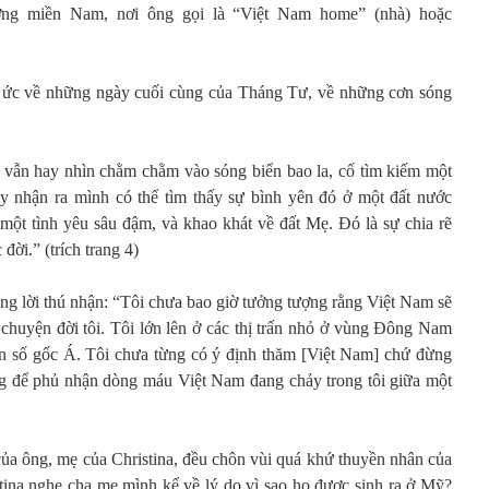
ơng miền Nam, nơi ông gọi là “Việt Nam home” (nhà) hoặc
 ức về những ngày cuối cùng của Tháng Tư, về những cơn sóng
 vẫn hay nhìn chằm chằm vào sóng biển bao la, cố tìm kiếm một
ày nhận ra mình có thể tìm thấy sự bình yên đó ở một đất nước
 một tình yêu sâu đậm, và khao khát về đất Mẹ. Đó là sự chia rẽ
đời.” (trích trang 4)
ng lời thú nhận: “Tôi chưa bao giờ tưởng tượng rằng Việt Nam sẽ
 chuyện đời tôi. Tôi lớn lên ở các thị trấn nhỏ ở vùng Đông Nam
n số gốc Á. Tôi chưa từng có ý định thăm [Việt Nam] chứ đừng
ng để phủ nhận dòng máu Việt Nam đang chảy trong tôi giữa một
ủa ông, mẹ của Christina, đều chôn vùi quá khứ thuyền nhân của
tina nghe cha mẹ mình kể về lý do vì sao họ được sinh ra ở Mỹ?