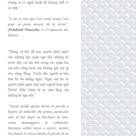
chúng ta có nghệ thuật để không chết vì
sự thật.”
“L’art et rien que l’art, nous avons l’art
pour ne point mourir de la vérité.”
(
Friedrich
Nietzsche
,
Le Crépuscule des
Idoles
)
.
“Mạng xã hội đã trao quyền phát ngôn
cho những đạo quân ngu dốt, những kẻ
trước đây chỉ tán dóc trong các quán bar
sau khi uống rượu mà không gây hại gì
cho cộng đồng. Trước đây người ta bảo
bọn họ im miệng ngay. Ngày nay họ có
quyền phát ngôn như một người đoạt giải
Nobel. Đây chính là sự xâm lăng của
những kẻ ngu dốt.”
“Social media danno diritto di parola a
legioni di imbecilli che prima parlavano
solo al
bar dopo un bicchiere di vino,
senza danneggiare la collettività.
Venivano subito messi a
tacere, mentre
ora hanno lo stesso diritto di parola di un