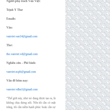
Người phụ trách Văn Việt:
Trịnh Y Thư
Emails:
Văn:
vanviet.van14@gmail.com
Thơ:
tho.vanviet.vd@gmail.com
Nghiên cứu – Phê bình:
vanviet.ncpb@gmail.com
Vấn đề hôm nay:
vanviet.vdhn1@gmail.com
“Thế giới này, như nó đang được tạo ra, là
không chịu đựng nổi. Nên tôi cần có mặt
trăng, tôi cần niềm hạnh phúc hoặc cần sự