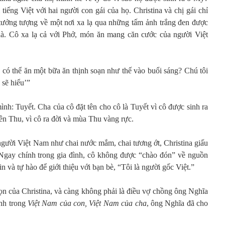
iếng Việt với hai người con gái của họ. Christina và chị gái chỉ
à tưởng tượng về một nơi xa lạ qua những tấm ảnh trắng đen được
hà. Cô xa lạ cả với Phở, món ăn mang căn cước của người Việt
ta có thể ăn một bữa ăn thịnh soạn như thế vào buổi sáng? Chú tôi
 sẽ hiểu’”
mình: Tuyết. Cha của cô đặt tên cho cô là Tuyết vì cô được sinh ra
ên Thu, vì cô ra đời và mùa Thu vàng rực.
người Việt Nam như chai nước mắm, chai tương ớt, Christina giấu
 Ngay chính trong gia đình, cô không được “chào đón” về nguồn
in và tự hào để giới thiệu với bạn bè, “Tôi là người gốc Việt.”
họn của Christina, và càng không phải là điều vợ chồng ông Nghĩa
nh trong
Việt Nam của con, Việt Nam của cha
, ông Nghĩa đã cho