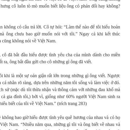
Nhưng cô luôn tò mò muốn biết liệu ông có phản đối hay không?
n không có câu trả lời. Cô tự hỏi: “Làm thế nào để tôi hiểu hoàn
à ông chưa bao giờ muốn nói với tôi.” Ngay cả khi kết thúc
a cũng không nói về Việt Nam.
, cô đã bắt đầu hiểu được tình yêu cha của mình dành cho miền
 ra, ông bắt đầu gửi cho cô những gì ông đã viết.
i khi là một sự oán giận rất lớn trong những gì ông viết. Ngược
nh cá nhân rõ ràng, dựa trên những năm tôi sống và làm việc ở đó.
lịch sử (mặc dù tôi thừa nhận và thông cảm với những đau khổ mà
 cả gia đình tôi,) bởi vì, giống như 60% người Việt Nam sinh ra
hiểu biết của tôi về Việt Nam.” (trích trang 283)
sẽ không bao giờ hiểu được tình yêu quê hương của nhau và có họ
ề Việt Nam. “Nhiều năm qua, những gì tôi và ông biết về nhau và