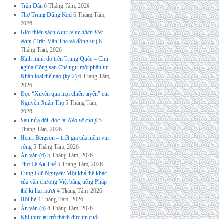
Trần Dần
6 Tháng Tám, 2026
Thơ Trung Dũng Kqđ
6 Tháng Tám,
2026
Giới thiệu sách
Kinh tế tư nhân Việt
Nam
(Trần Văn Thọ và đồng sự)
6
Tháng Tám, 2026
Bình minh đỏ trên Trung Quốc – Chủ
nghĩa Cộng sản Chế ngự một phần tư
Nhân loại thế nào (kỳ 2)
6 Tháng Tám,
2026
Đọc “Xuyên qua mọi chiến tuyến” của
Nguyễn Xuân Thọ
5 Tháng Tám,
2026
Sau nửa đời, đọc lại
Nẻo về của ý
5
Tháng Tám, 2026
Henri Bergson – triết gia của niềm vui
sống
5 Tháng Tám, 2026
Án văn (6)
5 Tháng Tám, 2026
Thơ Lê An Thế
5 Tháng Tám, 2026
Cung Giũ Nguyên: Một khả thể khác
của văn chương Việt bằng tiếng Pháp
thế kỉ hai mươi
4 Tháng Tám, 2026
Hội hè
4 Tháng Tám, 2026
Án văn (5)
4 Tháng Tám, 2026
Khi thực tại trở thành đức tin cuối