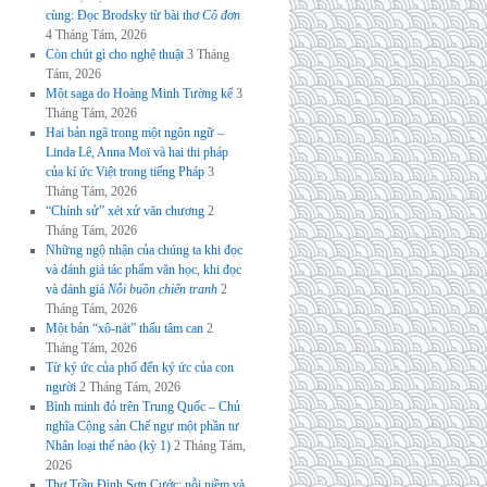
cùng: Đọc Brodsky từ bài thơ
Cô đơn
4 Tháng Tám, 2026
Còn chút gì cho nghệ thuật
3 Tháng
Tám, 2026
Một saga do Hoàng Minh Tường kể
3
Tháng Tám, 2026
Hai bản ngã trong một ngôn ngữ –
Linda Lê, Anna Moï và hai thi pháp
của kí ức Việt trong tiếng Pháp
3
Tháng Tám, 2026
“Chính sử” xét xử văn chương
2
Tháng Tám, 2026
Những ngộ nhận của chúng ta khi đọc
và đánh giá tác phẩm văn học, khi đọc
và đánh giá
Nỗi buồn chiến tranh
2
Tháng Tám, 2026
Một bản “xô-nát” thấu tâm can
2
Tháng Tám, 2026
Từ ký ức của phố đến ký ức của con
người
2 Tháng Tám, 2026
Bình minh đỏ trên Trung Quốc – Chủ
nghĩa Cộng sản Chế ngự một phần tư
Nhân loại thế nào (kỳ 1)
2 Tháng Tám,
2026
Thơ Trần Đình Sơn Cước: nỗi niềm và