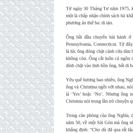
Từ ngày 30 Tháng Tư năm 1975, kh
một là chấp nhận chính sách hà khắ
phương án thứ ba: di tản.
Ông bắt đầu chuyến hải hành ở 
Pennsylvania, Connecticut. Từ đây
là lúc ông đóng chặt cánh cửa tâm 
không còn. Ông cắt luôn cả ngôn n
dính chặt vào linh hồn ông, bất di b
Yêu quê hương bao nhiêu, ông Nghĩ
ông và Christina ngồi với nhau, nó
là ‘Yes’ hoặc ‘No’. Nhưng ông nó
Christnia nói trong lần trò chuyện
Trong căn phòng của ông Nghĩa, đ
năm 50, về một Sài Gòn mà ông nh
khẳng định: “Cho dù đã qua rất lâ