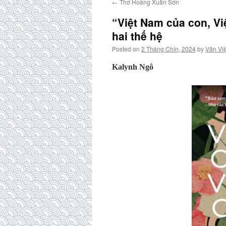
←
Thơ Hoàng Xuân Sơn
“Việt Nam của con, Vi
hai thế hệ
Posted on
2 Tháng Chín, 2024
by
Văn Việ
Kalynh Ngô