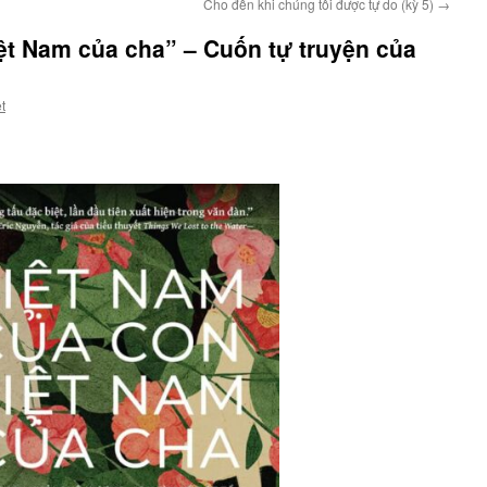
Cho đến khi chúng tôi được tự do (kỳ 5)
→
ệt Nam của cha” – Cuốn tự truyện của
t