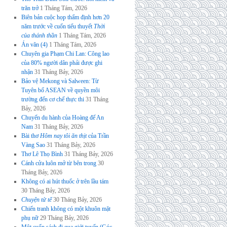
trăn trở
1 Tháng Tám, 2026
Biên bản cuộc họp thẩm định hơn 20
năm trước về cuốn tiểu thuyết
Thời
của thánh thần
1 Tháng Tám, 2026
Án văn (4)
1 Tháng Tám, 2026
Chuyên gia Phạm Chi Lan: Công lao
của 80% người dân phải được ghi
nhận
31 Tháng Bảy, 2026
Bảo vệ Mekong và Salween: Từ
Tuyên bố ASEAN về quyền môi
trường đến cơ chế thực thi
31 Tháng
Bảy, 2026
Chuyến du hành của Hoàng đế An
Nam
31 Tháng Bảy, 2026
Bài thơ
Hôm nay tôi ăn thịt
của Trần
Vàng Sao
31 Tháng Bảy, 2026
Thơ Lê Thọ Bình
31 Tháng Bảy, 2026
Cánh cửa luôn mở từ bên trong
30
Tháng Bảy, 2026
Không có ai hút thuốc ở trên lầu tám
30 Tháng Bảy, 2026
Chuyện tử tế
30 Tháng Bảy, 2026
Chiến tranh không có một khuôn mặt
phụ nữ
29 Tháng Bảy, 2026