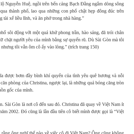
ại lộ Nguyễn Huệ, ngồi trên bến cảng Bạch Đằng ngắm dòng sông
qua thành phố, lao qua những con phố chật hẹp đông đúc trên
tài xế liều lĩnh, và ăn phở trong nhà hàng.”
phố sôi động với một quá khứ phong trần, hào sảng, đã trói chân
ữ chặt người yêu của mình bằng sự quyến rũ. Dù Sài Gòn mà tôi
 nhưng tôi vẫn ôm cô ấy vào lòng.” (trích trang 150)
a được bơm đầy bình khí quyển của tình yêu quê hương và nỗi
ì căn phòng của Christina, ngược lại, là những quả bóng căng tròn
uồn gốc của mình.
ên. Sài Gòn là nơi cô đến sau đó. Christina đã quay về Việt Nam ít
 năm 2002. Đó cũng là lần đầu tiên cô biết mình được gọi là “Việt
a rằng ông nghĩ thế nào về việc cô đi Việt Nam? Ông cũng không