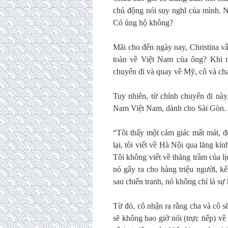
chủ động nói suy nghĩ của mình. 
Có ủng hộ không?
Mãi cho đến ngày nay, Christina vẫ
toàn về Việt Nam của ông? Khi m
chuyến đi và quay về Mỹ, cô và ch
Tuy nhiên, từ chính chuyến đi này
Nam Việt Nam, dành cho Sài Gòn. Ít
“Tôi thấy một cảm giác mất mát, đô
lại, tôi viết về Hà Nội qua lăng kí
Tôi không viết về thăng trầm của 
nó gây ra cho hàng triệu người, kể
sau chiến tranh, nó không chỉ là sự 
Từ đó, cô nhận ra rằng cha và cô 
sẽ không bao giờ nói (trực tiếp) v