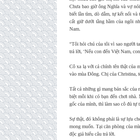
Chưa bao giờ ông Nghĩa và vợ nói t
biết lần tìm, dò dẫm, tự kết nối v
cất giữ dưới tầng hầm của ngôi n
Nam.
“Tôi hỏi chú của tôi vì sao người 
trả lời, ‘Nếu con đến Việt Nam, con
Cô xa lạ với cả chính tên thật của 
vào mùa Đông. Chị của Christina, t
Tất cả những gì mang bản sắc của 
biệt mỗi khi có bạn đến chơi nhà.
gốc của mình, thì làm sao cô đủ tự t
Sự thật, đó không phải là sự lựa c
mong muốn. Tại căn phòng của mì
độc giả hiểu câu trả lời.