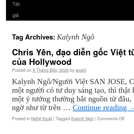
Tác
giả
Tag Archives:
Kalynh Ngô
Chris Yên, đạo diễn gốc Việt t
của Hollywood
Posted on
9 Tháng Bảy, 2026
by
post3
Kalynh Ngô/Người Việt SAN JOSE, Ca
một người có tư duy sáng tạo, thì thật
một ý tưởng thường bắt nguồn từ đâu, b
ngờ như từ trên …
Continue reading
on
Posted in
Nghệ thuật
|
Tagged
Kalynh Ngô
|
Comments Off
Chris
Yên,