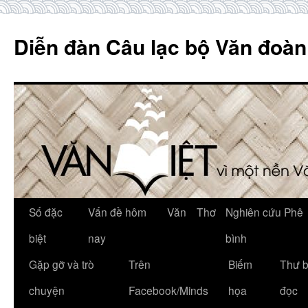
Skip
to
Diễn đàn Câu lạc bộ Văn đoàn
content
Số đặc
Vấn đề hôm
Văn
Thơ
Nghiên cứu Phê
biệt
nay
bình
Gặp gỡ và trò
Trên
Biếm
Thư 
chuyện
Facebook/Minds
họa
đọc