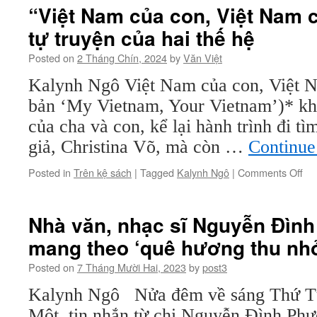
đạo
“Việt Nam của con, Việt Nam 
diễn
tự truyện của hai thế hệ
gốc
Việt
Posted on
2 Tháng Chín, 2024
by
Văn Việt
từ
chối
Kalynh Ngô Việt Nam của con, Việt 
$1
bản ‘My Vietnam, Your Vietnam’)* khô
triệu
của
của cha và con, kể lại hành trình đi tì
Holl
giả, Christina Võ, mà còn …
Continue
on
Posted in
Trên kệ sách
|
Tagged
Kalynh Ngô
|
Comments Off
“Vi
Na
củ
Nhà văn, nhạc sĩ Nguyễn Đình
con
mang theo ‘quê hương thu nh
Việ
Na
Posted on
7 Tháng Mười Hai, 2023
by
post3
củ
cha
Kalynh Ngô Nửa đêm về sáng Thứ T
–
Một, tin nhắn từ chị Nguyễn Đình Ph
Cu