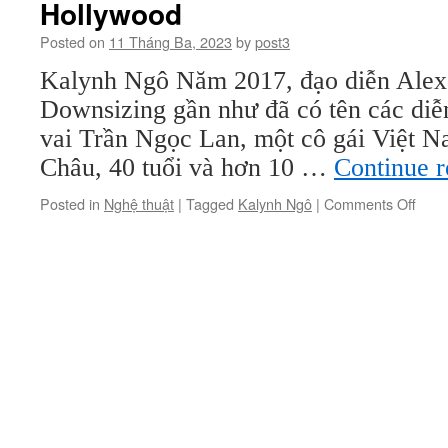
Hollywood
thiên
tài
Posted on
11 Tháng Ba, 2023
by
post3
và
cám
Kalynh Ngô Năm 2017, đạo diễn Alex
dỗ
Downsizing gần như đã có tên các diễ
vai Trần Ngọc Lan, một cô gái Việt N
Châu, 40 tuổi và hơn 10 …
Continue 
on
Posted in
Nghệ thuật
|
Tagged
Kalynh Ngô
|
Comments Off
Hồn
Châu
‘giọt
sươn
thuầ
Á’
của
Holl