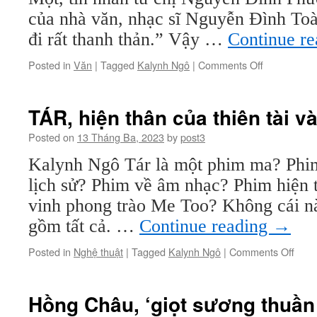
tự
của nhà văn, nhạc sĩ Nguyễn Đình Toà
tru
đi rất thanh thản.” Vậy …
Continue r
củ
hai
on
Posted in
Văn
|
Tagged
Kalynh Ngô
|
Comments Off
thế
Nhà
hệ
văn,
nhạc
TÁR, hiện thân của thiên tài v
sĩ
Nguyễn
Posted on
13 Tháng Ba, 2023
by
post3
Đình
Kalynh Ngô Tár là một phim ma? Phim
Toàn:
Trọn
lịch sử? Phim về âm nhạc? Phim hiện 
đời
vinh phong trào Me Too? Không cái n
mang
theo
gồm tất cả. …
Continue reading
→
‘quê
hương
on
Posted in
Nghệ thuật
|
Tagged
Kalynh Ngô
|
Comments Off
thu
TÁR,
nhỏ’
hiện
thân
Hồng Châu, ‘giọt sương thuần
của