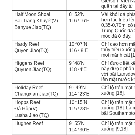
Gierson, Việt 
quân tại đây từ
o
Half Moon Shoal
8
52’N
Vài khối đá phí
hơn lúc triều l
o
Bãi Trăng Khuyết(V)
116
16’E
0,35-0,70m, có 
Banyue Jiao(TQ)
Trung Quốc đã 
mốc đá ở đây.
o
Hardy Reef
10
07’N
Chỉ cao hơn mặ
thủy triều xuốn
o
Quyen Jiao(TQ)
116
8’E
một mảnh cát [1
o
Higgens Reef
9
48’N
Chỉ được liệt kê
này được phân b
o
Quyuen Jiao(TQ)
118
4’E
với bãi Lansdo
lên mặt nước kh
o
Holiday Reef
9
49’N
Chỉ lộ trên mặt 
xuống [18].
o
Changxian Jiao(TQ)
114
23’E
o
Hopps Reef
10
15’N
Chỉ lộ trên mặt 
xuống [18]. Là 
o
Đá Hộp(V)
115
23’E
bãi Southampto
Lusha Jiao (TQ)
o
Hughes Reef
9
55’N
Chỉ lộ trên mặt 
xuống [9,18].
o
114
30’E