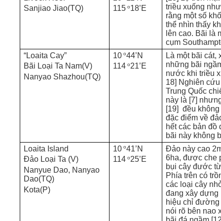
triều xuống như
o
Sanjiao Jiao(TQ)
115
18’E
rằng một số khố
thể nhìn thấy kh
lên cao. Bãi là
cụm Southampt
o
“Loaita Cay”
10
44’N
Là một bãi cát,
những bãi ngầm
o
Bãi Loại Ta Nam(V)
114
21’E
nước khi triều x
Nanyao Shazhou(TQ)
18] Nghiên cứu 
Trung Quốc chiế
này là [7] nhưng
[19] đều không 
đặc điểm về đả
hết các bản đồ 
bãi này không b
o
Loaita Island
10
41’N
Đảo này cao 2m,
6ha, được che 
o
Đảo Loại Ta (V)
114
25’E
bụi cây đước t
Nanyue Dao, Nanyao
Phía trên có tr
Dao(TQ)
các loại cây nh
Kota(P)
đang xây dựng
hiệu chỉ đườn
nói rõ bên nao 
bãi đá ngầm [12,