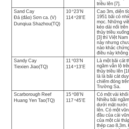
triều lên [7].
o
Sand Cay
10
23’N
Cao 3m, diện t
1951 bãi có nhi
o
Đá (đảo) Sơn ca. (V)
114
28’E
mọc. Những vi
Dunqiua Shazhou(TQ)
kéo dài nổi trê
thủy triều xuống
[3] thì Việt Na
này nhưng chưa
nào khác chứng
điều này không
o
Sandy Cay
11
03’N
Là một bãi cát t
ngầm vẫn lộ trê
o
Tiexien Jiao(TQ)
114
13’E
thủy triều lên [1
là là bãi cát du
chiếm đóng trê
Trường Sa.
o
Scarborough Reef
15
08’N
Có một vài khối
Nhiều bãi ngầm
o
Huang Yen Tao(TQ)
117
45’E
dưới mặt nước l
lên. Có một vũn
đầu của cái vũng
của một cái thá
thép cao 8,3m.