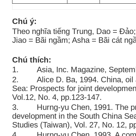
Chú ý:
Theo nghĩa tiếng Trung, Dao = Đảo;
Jiao = Bãi ngầm; Asha = Bãi cát ng
Chú thích:
1.
Asia, Inc. Magazine, Septem
2.
Alice D. Ba, 1994. China, oi
Sea: Prospects for joint developmen
Vol.12, No. 4, pp.123-147.
3.
Hurng-yu Chen, 1991. The pro
development in the South China Sea
Studies (Taiwan), Vol. 27, No. 12, p
4.
Hurng-yu Chen, 1993. A co