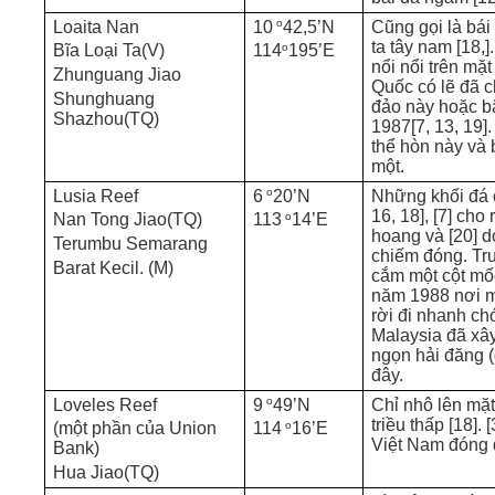
o
Loaita Nan
10
42,5’N
Cũng gọi là bá
ta tây nam [18,
o
Bĩa Loại Ta(V)
114
195’E
nổi nổi trên mặ
Zhunguang Jiao
Quốc có lẽ đã c
Shunghuang
đảo này hoặc b
Shazhou(TQ)
1987[7, 13, 19].
thể hòn này và b
một.
o
Lusia Reef
6
20’N
Những khối đá c
16, 18], [7] cho
o
Nan Tong Jiao(TQ)
113
14’E
hoang và [20] 
Terumbu Semarang
chiếm đóng. Tr
Barat Kecil. (M)
cắm một cột mố
năm 1988 nơi m
rời đi nhanh chó
Malaysia đã xâ
ngọn hải đăng (
đây.
o
Loveles Reef
9
49’N
Chỉ nhô lên mặt
triều thấp [18]. 
o
(một phần của Union
114
16’E
Việt Nam đóng 
Bank)
Hua Jiao(TQ)