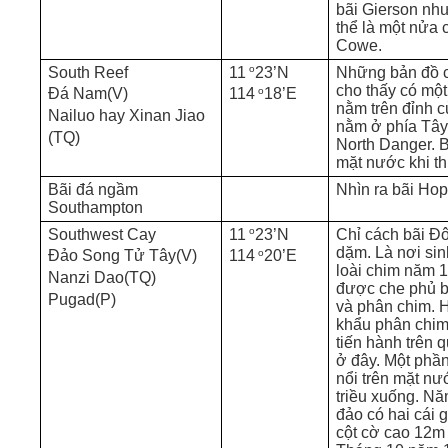
bãi Gierson nh
thể là một nửa 
Cowe.
o
South Reef
11
23’N
Những bản đồ ch
cho thấy có một
o
Đá Nam(V)
114
18’E
nằm trên đỉnh c
Nailuo hay Xinan Jiao
nằm ở phía Tây
(TQ)
North Danger. B
mặt nước khi th
Bãi đá ngầm
Nhìn ra bãi Hop
Southampton
o
Southwest Cay
11
23’N
Chỉ cách bãi Đ
dặm. Là nơi sin
o
Đảo Song Tử Tây(V)
114
20’E
loài chim năm 
Nanzi Dao(TQ)
được che phủ b
Pugad(P)
và phân chim. 
khẩu phân chim
tiến hành trên 
ở đây. Một phần
nổi trên mặt nư
triều xuống. Nă
đảo có hai cái 
cột cờ cao 12m 