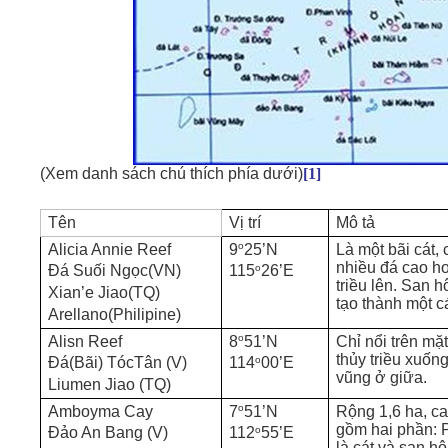
(Xem danh sách chú thích phía dưới)
[1]
Tên
Vị trí
Mô tả
o
Alicia Annie Reef
9
25’N
Là một bãi cát, 
nhiều đá cao h
o
Đá Suối Ngọc(VN)
115
26’E
triều lên. San 
Xian’e Jiao(TQ)
tạo thành một c
Arellano(Philipine)
o
Alisn Reef
8
51’N
Chỉ nổi trên mặ
thủy triều xuống
o
Đá(Bãi) TócTân (V)
114
00’E
vũng ở giữa.
Liumen Jiao (TQ)
o
Amboyma Cay
7
51’N
Rộng 1,6 ha, c
gồm hai phần: 
o
Đảo An Bang (V)
112
55’E
là cát và san h