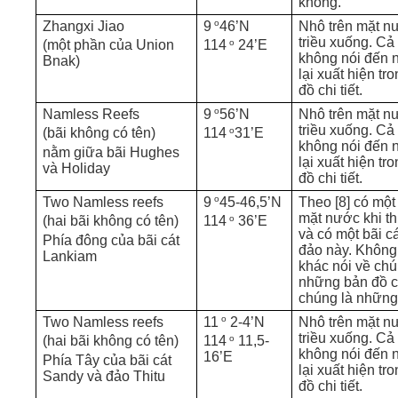
không.
o
Zhangxi Jiao
9
46’N
Nhô trên mặt nư
triều xuống. Cả 
o
(một phần của Union
114
24’E
không nói đến 
Bnak)
lại xuất hiện tr
đồ chi tiết.
o
Namless Reefs
9
56’N
Nhô trên mặt nư
triều xuống. Cả 
o
(bãi không có tên)
114
31’E
không nói đến 
nằm giữa bãi Hughes
lại xuất hiện tr
và Holiday
đồ chi tiết.
o
Two Namless reefs
9
45-46,5’N
Theo [8] có một
mặt nước khi th
o
(hai bãi không có tên)
114
36’E
và có một bãi cá
Phía đông của bãi cát
đảo này. Không 
Lankiam
khác nói về ch
những bản đồ ch
chúng là những
o
Two Namless reefs
11
2-4’N
Nhô trên mặt nư
triều xuống. Cả 
o
(hai bãi không có tên)
114
11,5-
không nói đến 
16’E
Phía Tây của bãi cát
lại xuất hiện tr
Sandy và đảo Thitu
đồ chi tiết.