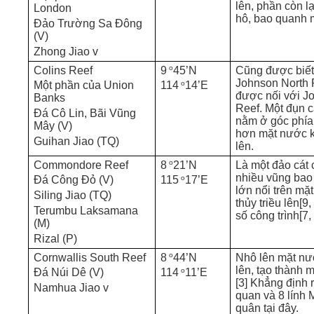
lên, phần còn lạ
London
hô, bao quanh m
Đảo Trường Sa Đông
(V)
Zhong Jiao v
o
Colins Reef
9
45’N
Cũng được biế
Johnson North R
o
Một phần của Union
114
14’E
được nối với J
Banks
Reef. Một đụn c
Đá Cô Lin, Bãi Vũng
nằm ở góc phía
Mây (V)
hơn mặt nước kh
Guihan Jiao (TQ)
lên.
o
Commondore Reef
8
21’N
Là một đảo cát 
nhiều vũng bao
o
Đá Công Đỏ (V)
115
17’E
lớn nổi trên mặ
Siling Jiao (TQ)
thủy triều lên[9
Terumbu Laksamana
số công trình[7,
(M)
Rizal (P)
o
Cornwallis South Reef
8
44’N
Nhô lên mặt nướ
lên, tạo thành m
o
Đá Núi Dê (V)
114
11’E
[3] Khẳng định 
Namhua Jiao v
quan và 8 lính 
quân tại đây.