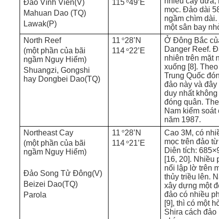
nhiều cây dừa, 
o
Đảo Vĩnh Viễn(V)
115
49’E
mọc. Đảo dài 5
Mahuan Dao (TQ)
ngầm chìm dài.
Lawak(P)
một sân bay nh
o
North Reef
11
28’N
Ở Đông Bắc của
Danger Reef. Đ
o
(một phần của bãi
114
22’E
nhiên trên mặt 
ngầm Nguy Hiểm)
xuống [8]. Theo 
Shuangzi, Gongshi
Trung Quốc đón
hay Dongbei Dao(TQ)
đảo này và đây
duy nhất không
đóng quân. Theo
Nam kiểm soát 
năm 1987.
o
Northeast Cay
11
28’N
Cao 3M, có nhi
mọc trên đảo t
o
(một phần của bãi
114
21’E
Diên tích: 685×
ngầm Nguy Hiểm)
[16, 20]. Nhiều
nổi lập lờ trên
Đảo Song Tử Đông(V)
thủy triều lên.
Beizei Dao(TQ)
xây dựng một đ
đảo có nhiều p
Parola
[9], thì có một 
Shira cách đảo