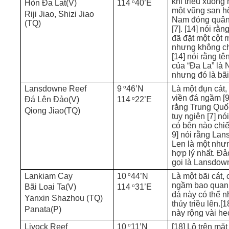
khi triều xuống
o
Hòn Đa Lat(V)
114
40’E
một vũng san hô
Riji Jiao, Shizi Jiao
Nam đóng quân
(TQ)
[7]. [14] nói rằ
đã đặt một cột 
nhưng không c
[14] nói rằng t
của “Đa La” là
nhưng đó là bã
o
Lansdowne Reef
9
46’N
Là một đụn cát
viền đá ngầm [9,
o
Đá Lên Đảo(V)
114
22’E
rằng Trung Quố
Qiong Jiao(TQ)
tuy ngiên [7] n
có bên nào chiế
9] nói rằng La
Len là một nhưn
hợp lý nhất. Đ
gọi là Lansdow
o
Lankiam Cay
10
44’N
Là một bãi cát, 
ngầm bao quan
o
Bãi Loai Ta(V)
114
31’E
đá này có thể n
Yanxin Shazhou (TQ)
thủy triều lên.[
Panata(P)
này rộng vài hec
o
Livock Reef
10
11’N
[18] Lộ trên mặ