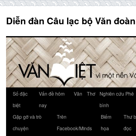
Skip
to
Diễn đàn Câu lạc bộ Văn đoàn
content
Số đặc
Vấn đề hôm
Văn
Thơ
Nghiên cứu Phê
biệt
nay
bình
Gặp gỡ và trò
Trên
Biếm
Thư 
chuyện
Facebook/Minds
họa
đọc