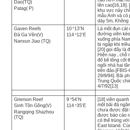
Dao(TQ)
lên cao[16,18]. 
Patag( P)
khu vực này chỉ
mẫu Anh và có 
dày 5m, Không c
o
Gaven Reefs
10
13’N
Là một đụn cát 
đường viền kéo
o
Đá Ga Vên(V)
114
12’E
xuống phía Nam
Nanxun Jiao (TQ)
bị ngập khi triều
[20] gọi đây là
Hiện nay , chỗ
đổ bê tông cốt 
ngôi nhà hai t
trên đảo.[FBIS
29/9/94]. Bãi p
Trung Quốc chi
4/7/92[13]
o
Grierson Reef
9
54’N
[18] viền quanh 
một bãi đá ngầ
o
Sinh Tồn Gông(V)
114
35’E
chưa được đặt 
Rangqing Shazhou
được báo cáo r
(TQ)
có thể trùng vớ
East Island. Cù