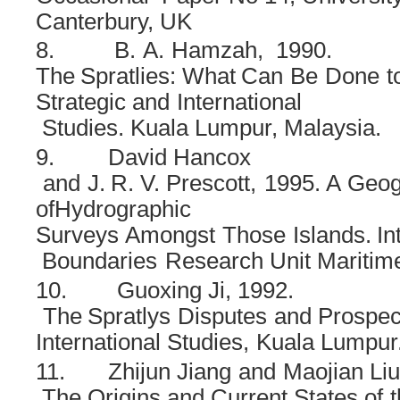
Canterbury, UK
8.
B.
A.
Hamzah,
1990.
The
Spratlies:
What
Can
Be
Done
t
Strategic
and
International
Studies.
Kuala
Lumpur,
Malaysia.
9.
David
Hancox
and
J.
R.
V.
Prescott,
1995.
A
Geog
ofHydrographic
Surveys
Amongst
Those
Islands.
In
Boundaries
Research
Unit
Maritim
10.
Guoxing Ji,
1992.
The
Spratlys
Disputes
and
Prospec
International
Studies,
Kuala
Lumpur.
11.
Zhijun
Jiang
and
Maojian Liu
The
Origins
and
Current
States
of