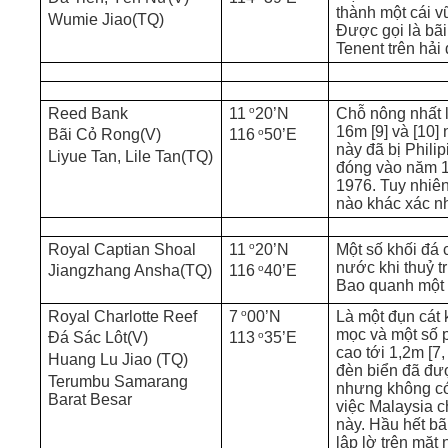
thành một cái vũ
Wumie Jiao(TQ)
Được gọi là bã
Tenent trên hải
o
Reed Bank
11
20’N
Chỗ nông nhất l
16m [9] và [10]
o
Bãi Cỏ Rong(V)
116
50’E
này đã bị Phili
Liyue Tan, Lile Tan(TQ)
đóng vào năm 
1976. Tuy nhiên
nào khác xác n
o
Royal Captian Shoal
11
20’N
Một số khối đá
nước khi thuỷ tr
o
Jiangzhang Ansha(TQ)
116
40’E
Bao quanh một 
o
Royal Charlotte Reef
7
00’N
Là một đụn cát
mọc và một số 
o
Đá Sác Lôt(V)
113
35’E
cao tới 1,2m [7,
Huang Lu Jiao (TQ)
đèn biển đã đư
Terumbu Samarang
nhưng không có
Barat Besar
việc Malaysia 
này. Hầu hết bã
lập lờ trên mặt