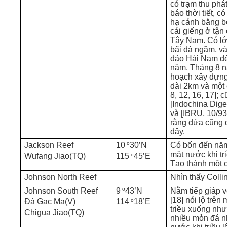
có trạm thu phá
báo thời tiết, 
hạ cánh bằng bê
cái giếng ở tận
Tây Nam. Có lớ
bãi đá ngầm, v
đảo Hải Nam đ
năm. Tháng 8 n
hoạch xây dựng
dài 2km và một 
8, 12, 16, 17]; 
[Indochina Dige
và [IBRU, 10/93]
rằng dứa cũng 
đây.
o
Jackson Reef
10
30’N
Có bốn đến năm
mặt nước khi tr
o
Wufang Jiao(TQ)
115
45’E
Tạo thành một c
Johnson North Reef
Nhìn thấy Colli
o
Johnson South Reef
9
43’N
Nằm tiếp giáp v
[18] nói lộ trên
o
Đá Gạc Ma(V)
114
18’E
triều xuống như
Chigua Jiao(TQ)
nhiều mỏn đá n