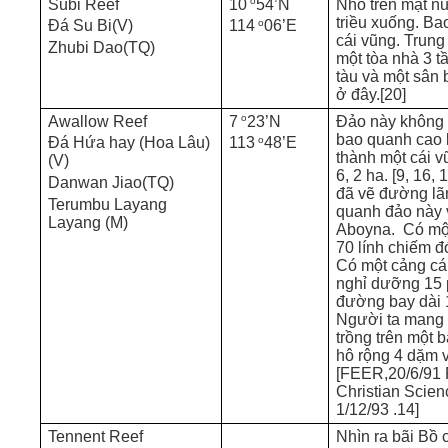
o
Subi Reef
10
54’N
Nhô trên mặt nư
triều xuống. B
o
Đá Su Bi(V)
114
06’E
cái vũng. Trun
Zhubi Dao(TQ)
một tòa nhà 3 t
tàu và một sân 
ở đây.[20]
o
Awallow Reef
7
23’N
Đảo này không 
bao quanh cao l
o
Đá Hứa hay (Hoa Lâu)
113
48’E
thành một cái v
(V)
6, 2 ha. [9, 16, 
Danwan Jiao(TQ)
đã vẽ đường lã
Terumbu Layang
quanh đảo này v
Layang (M)
Aboyna. Có một
70 lính chiếm đó
Có một cảng cá
nghỉ dưỡng 15
đường bay dài 1
Người ta mang 
trồng trên một 
hô rộng 4 dặm 
[FEER,20/6/91 P
Christian Scien
1/12/93 .14]
Tennent Reef
Nhìn ra bãi Bồ 