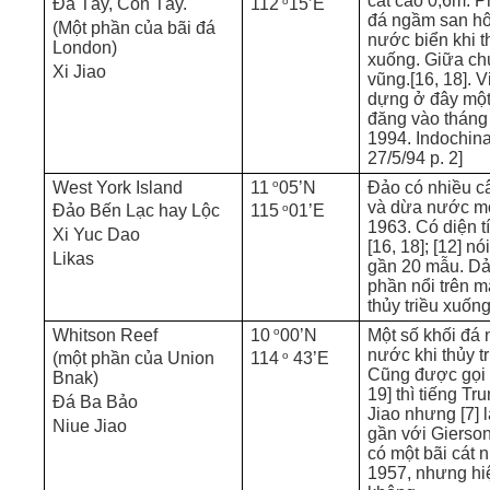
cát cao 0,6m. P
o
Đá Tây, Cồn Tây.
112
15’E
đá ngầm san h
(Một phần của bãi đá
nước biển khi t
London)
xuống. Giữa ch
Xi Jiao
vũng.[16, 18]. 
dựng ở đây một
đăng vào tháng
1994. Indochina
27/5/94 p. 2]
o
West York Island
11
05’N
Đảo có nhiều c
và dừa nước m
o
Đảo Bến Lạc hay Lộc
115
01’E
1963. Có diện 
Xi Yuc Dao
[16, 18]; [12] n
Likas
gần 20 mẫu. Dả
phần nổi trên m
thủy triều xuống.
o
Whitson Reef
10
00’N
Một số khối đá 
nước khi thủy tri
o
(một phần của Union
114
43’E
Cũng được gọi l
Bnak)
19] thì tiếng Tr
Đá Ba Bảo
Jiao nhưng [7] l
Niue Jiao
gần với Gierson
có một bãi cát
1957, nhưng hiệ