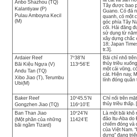
Anbo Shazhou (TQ)
Tây được bao 
Kalantiyaw (P)
Guano. Có đá 
Pulau Amboyna Kecil
quanh, có một 
(M)
góc phía Tây Na
cối. Hải đăng 
sử dụng từ nă
xây dựng chắc c
18; Japan Times
tr.3].
o
Ardaier Reef
7
38’N
Bãi chỉ nhô trê
thủy triều xuống
o
Bãi Kiệu Ngựa (V)
113
56’E
một cái vũng, c
Andu Tan (TQ)
cát. Hiện nay, 
Xibo Jiao (T), Terumbu
lính đóng quân t
Ubi(M)
o
Baker Reef
10
45.5’N
Chỉ nổi trên mặ
thủy triều thấp. 
o
Gongzhen Jiao (TQ)
116
10’E
o
Ban Than Jiao
10
24’N
Là một bãi khô
đảo Itu-Aba do
(Một phần của những
11424’E
chiếm đóng và 
bãi ngầm Tizard)
của Việt Nam. 
dựng” đang triể