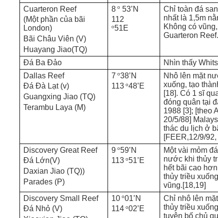
o
Cuarteron Reef
8
53’N
Chỉ toàn đá sa
nhất là 1,5m nằ
(Một phần của bãi
112
Không có vũng,
o
London)
51E
Guarteron Reef
Bãi Châu Viên (V)
Huayang Jiao(TQ)
Đá Ba Đảo
Nhìn thấy Whit
o
Dallas Reef
7
38’N
Nhô lên mặt nướ
xuống, tạo thàn
o
Đá Đà Lạt (v)
113
48’E
[18]. Có 1 sĩ qu
Guangxing Jiao (TQ)
đóng quân tại 
Terambu Laya (M)
1988 [3]; [theo
20/5/88] Malays
thác du lịch ở b
[FEER,12/9/92, 
o
Discovery Great Reef
9
59’N
Một vài mỏm đá 
nước khi thủy t
o
Đá Lớn(V)
113
51’E
hết bãi cao hơ
Daxian Jiao (TQ))
thủy triều xuốn
Parades (P)
vũng.[18,19]
o
Discovery Small Reef
10
01’N
Chỉ nhô lên mặ
thủy triều xuốn
o
Đá Nhỏ (V)
114
02’E
tuyên bố chủ q