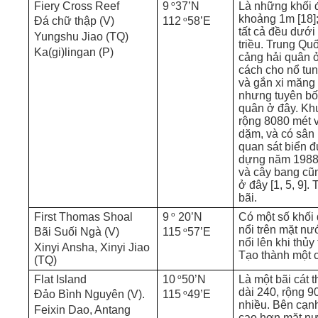
o
Fiery Cross Reef
9
37’N
Là những khối 
khoảng 1m [18];
o
Đá chữ thập (V)
112
58’E
tất cả đều dưới
Yungshu Jiao (TQ)
triều. Trung Qu
Ka(gi)lingan (P)
cảng hải quân 
cách cho nổ tu
và gắn xi măng 
nhưng tuyên b
quân ở đây. Kh
rộng 8080 mét 
dặm, và có sân
quan sát biển 
dựng năm 1988.
và cây bang cũ
ở đây [1, 5, 9]. 
bãi.
o
First Thomas Shoal
9
20’N
Có một số khối 
nổi trên mặt nư
o
Bãi Suối Ngà (V)
115
57’E
nổi lên khi thủy
Xinyi Ansha, Xinyi Jiao
Tạo thành một c
(TQ)
o
Flat Island
10
50’N
Là một bãi cát 
dài 240, rộng 9
o
Đảo Bình Nguyên (V).
115
49’E
nhiều. Bên cạnh
Feixin Dao, Antang
cao hơn mặt nướ