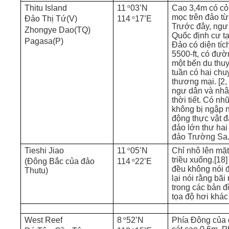
o
Thitu Island
11
03’N
Cao 3,4m có cỏ,
mọc trên đảo t
o
Đảo Thị Tứ(V)
114
17’E
Trước đây, ngư
Zhongye Dao(TQ)
Quốc định cư tại
Pagasa(P)
Đảo có diện tíc
5500-ft, có đườ
một bến du thu
tuần có hai ch
thương mại. [2,
ngư dân và nhâ
thời tiết. Có nh
không bị ngập 
động thực vật đ
đảo lớn thư hai
đảo Trường Sa
o
Tieshi Jiao
11
05’N
Chỉ nhô lên mặt
triều xuống.[18]
o
(Đông Bắc của đảo
114
22’E
đều không nói 
Thutu)
lại nói rằng bãi
trong các bản đồ
tọa độ hơi khác
o
West Reef
8
52’N
Phía Đông của 