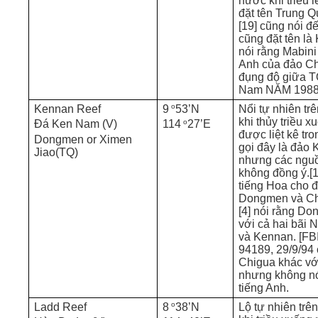
nước khi triều lê
đặt tên Trung Q
[19] cũng nói 
cũng đặt tên là
nói rằng Mabini 
Anh của đảo Ch
đụng độ giữa T
Nam NĂM 1988
o
Kennan Reef
9
53’N
Nổi tự nhiên tr
khi thủy triều 
o
Đá Ken Nam (V)
114
27’E
được liệt kê tron
Dongmen or Ximen
gọi đây là đảo
Jiao(TQ)
nhưng các ngu
không đồng ý.[1
tiếng Hoa cho đ
Dongmen và Chi
[4] nói rằng D
với cả hai bãi
và Kennan. [FB
94189, 29/9/94 
Chigua khác v
nhưng không nói
tiếng Anh.
o
Ladd Reef
8
38’N
Lộ tự nhiên trê