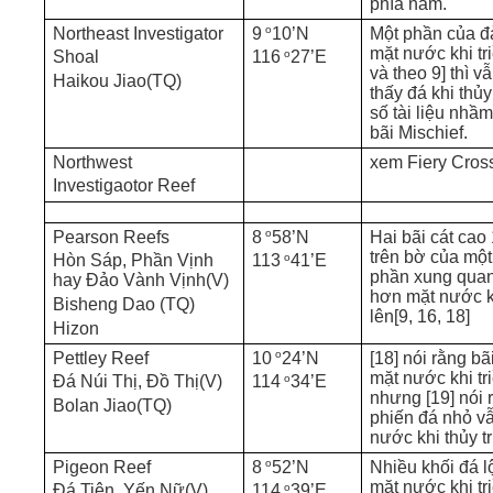
phía nam.
o
Northeast Investigator
9
10’N
Một phần của đả
mặt nước khi tr
o
Shoal
116
27’E
và theo 9] thì v
Haikou Jiao(TQ)
thấy đá khi thủy
số tài liệu nhầm
bãi Mischief.
Northwest
xem Fiery Cros
Investigaotor Reef
o
Pearson Reefs
8
58’N
Hai bãi cát cao
trên bờ của một
o
Hòn Sáp, Phần Vịnh
113
41’E
phần xung quan
hay Đảo Vành Vịnh(V)
hơn mặt nước kh
Bisheng Dao (TQ)
lên[9, 16, 18]
Hizon
o
Pettley Reef
10
24’N
[18] nói rằng bã
mặt nước khi tr
o
Đá Núi Thị, Đồ Thị(V)
114
34’E
nhưng [19] nói 
Bolan Jiao(TQ)
phiến đá nhỏ v
nước khi thủy tr
o
Pigeon Reef
8
52’N
Nhiều khối đá l
mặt nước khi tr
o
Đá Tiên, Yến Nữ(V)
114
39’E