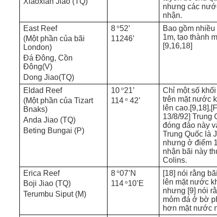
Xiaoxian Jiao (TQ)
nhưng các nướ
nhận.
o
East Reef
8
52’
Bao gồm nhiều 
1m, tạo thành m
(Một phần của bãi
11246’
[9,16,18]
London)
Đá Đông, Cồn
Đông(V)
Dong Jiao(TQ)
o
Eldad Reef
10
21’
Chỉ một số khối
trên mặt nước kh
o
(Một phần của Tizart
114
42’
lên cao.[9,18],
Bnaks)
13/8/92] Trung
Anda Jiao (TQ)
đóng đảo này và
Beting Bungai (P)
Trung Quốc là J
nhưng ở điểm 1
nhận bãi này th
Colins.
o
Erica Reef
8
07’N
[18] nói rằng bã
lên mặt nước kh
o
Boji Jiao (TQ)
114
10’E
nhưng [9] nói r
Terumbu Siput (M)
mỏm đá ở bờ p
hơn mặt nước n