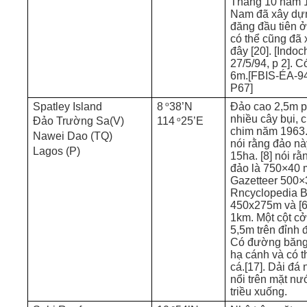
Tháng 10 năm 1
Nam đã xây dự
đăng đầu tiên 
có thể cũng đã 
đây [20]. [Indoc
27/5/94, p 2]. C
6m.[FBIS-ÉA-94
P67]
o
Spatley Island
8
38’N
Đảo cao 2,5m p
nhiều cây bụi, 
o
Đảo Trường Sa(V)
114
25’E
chim năm 1963. 
Nawei Dao (TQ)
nói rằng đảo n
Lagos (P)
15ha. [8] nói rằ
đảo là 750×40 
Gazetteer 500×
Rncyclopedia B
450x275m và [6]
1km. Một cột cở
5,5m trên đỉnh 
Có đường băng
hạ cánh và có t
cá.[17]. Dải đá
nổi trên mặt nư
triều xuống.