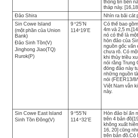
thông tin bên n
tháp này. [16,18
Đảo Shira
Nhìn ra bãi cát
o
Sin Cowe Island
9
25’N
Có thể bao gồm 
4m và 2,5 m.[14
o
(một phần của Union
114
19’E
nó có thể là một
Bank)
hòn đảo của Si
Đảo Sinh Tồn(V)
nguồn gốc vấn 
Jinghong Jiao(TQ)
chưa rõ. Có một
Rurok(P)
khi thủy triều xu
nói rằng Trung
đóng đảo này t
những nguồn tài
nói (FEER13/8/
Việt Nam vẫn k
này.
o
Sin Cowe East Island
9
55’N
Hòn đảo bí ẩn n
trên 4 bản đồ[
o
Sinh Tồn Đông(V)
114
32’E
không xuất hiên 
16, 20] cũng như
trên bản đồ.Có 