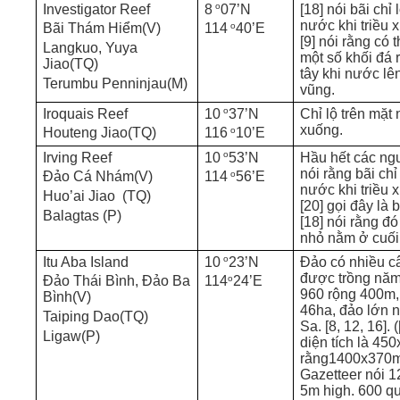
o
Investigator Reef
8
07’N
[18] nói bãi chỉ 
nước khi triều
o
Bãi Thám Hiểm(V)
114
40’E
[9] nói rằng có 
Langkuo, Yuya
một số khối đá 
Jiao(TQ)
tây khi nước lê
Terumbu Penninjau(M)
vũng.
o
Iroquais Reef
10
37’N
Chỉ lộ trên mặt 
xuống.
o
Houteng Jiao(TQ)
116
10’E
o
Irving Reef
10
53’N
Hầu hết các ngu
nói rằng bãi chỉ
o
Đảo Cá Nhám(V)
114
56’E
nước khi triều
Huo’ai Jiao (TQ)
[20] gọi đây là b
Balagtas (P)
[18] nói rằng đó
nhỏ nằm ở cuối 
o
Itu Aba Island
10
23’N
Đảo có nhiều câ
được trồng năm
o
Đảo Thái Bình, Đảo Ba
114
24’E
960 rộng 400m,
Bình(V)
46ha, đảo lớn 
Taiping Dao(TQ)
Sa. [8, 12, 16]. 
Ligaw(P)
diện tích là 450
rằng1400x370m
Gazetteer nói 1
5m high. 600 qu