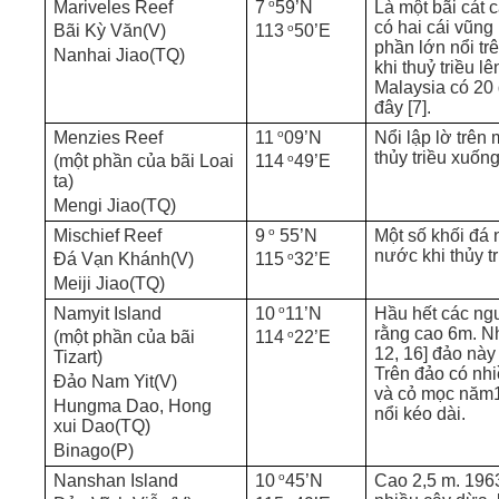
o
Mariveles Reef
7
59’N
Là một bãi cát 
có hai cái vũng
o
Bãi Kỳ Văn(V)
113
50’E
phần lớn nổi t
Nanhai Jiao(TQ)
khi thuỷ triều lê
Malaysia có 20 
đây [7].
o
Menzies Reef
11
09’N
Nổi lập lờ trên
thủy triều xuống
o
(một phần của bãi Loai
114
49’E
ta)
Mengi Jiao(TQ)
o
Mischief Reef
9
55’N
Một số khối đá 
nước khi thủy tr
o
Đá Vạn Khánh(V)
115
32’E
Meiji Jiao(TQ)
o
Namyit Island
10
11’N
Hầu hết các ng
rằng cao 6m. N
o
(một phần của bãi
114
22’E
12, 16] đảo này
Tizart)
Trên đảo có nhi
Đảo Nam Yit(V)
và cỏ mọc năm1
Hungma Dao, Hong
nổi kéo dài.
xui Dao(TQ)
Binago(P)
o
Nanshan Island
10
45’N
Cao 2,5 m. 196