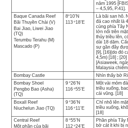
năm 1995 [FBI
– 4,5,95, P.41].
o
Baque Canada Reef
8
10’N
Là bãi san hô
đá cao nhất là 
o
Bãi Thuyền Chài (V)
113
18’E
cùng phía Tây
Bai Jiao, Liwei Jiao
lớn nổi trên mặ
(TQ)
thủy triều lên, c
Terumbu Terahu (M)
dài 18 dặm. Cấ
Mascado (P)
sự gần đây đư
[9], [16](do đó 
4,5m) [18] ; [20]
[Asiaweek, ngày
Malaysia chiếm
Bombay Castle
Nhìn thấy bờ R
o
Bombay Shoel
9
26’N
Một vài mỏm đá
triều xuống, ba
o
Pengbo Bao (Asha)
116
55’E
cái vũng. [18]
(TQ)
o
Boxall Reef
9
36’N
Chỉ nhô lên mặ
triều xuống, kh
o
Niuchelun Jiao (TQ)
116
11’E
[18]
o
Central Reef
8
55’N
Phần phía Tây 
bờ cát ít khi bị 
o
Một phần của bãi
112
24’E