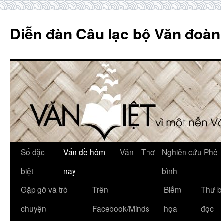
Skip
to
Diễn đàn Câu lạc bộ Văn đoàn
content
Số đặc
Vấn đề hôm
Văn
Thơ
Nghiên cứu Phê
biệt
nay
bình
Gặp gỡ và trò
Trên
Biếm
Thư 
chuyện
Facebook/Minds
họa
đọc