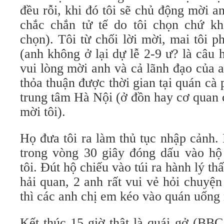
đều rỗi, khi đó tôi sẽ chủ động mời 
chắc chắn tử tế do tôi chọn chứ k
chọn). Tôi từ chối lời mời, mai tôi 
(anh không ở lại dự lễ 2-9 ư? là câu h
vui lòng mời anh và cả lãnh đạo của 
thỏa thuận được thời gian tại quán cà 
trung tâm Hà Nội (ở đồn hay cơ quan 
mời tôi).
Họ đưa tôi ra làm thủ tục nhập cảnh.
trong vòng 30 giây đóng dấu vào hộ 
tôi. Đút hộ chiếu vào túi ra hành lý thấ
hải quan, 2 anh rất vui vẻ hỏi chuyện 
thì các anh chị em kéo vào quán uống
Kết thúc 15 giờ thật là quái gở (BBC