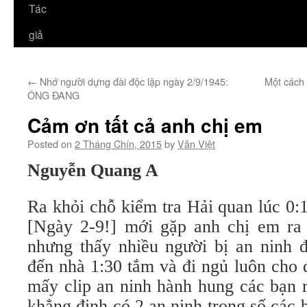
Tác
giả
←
Nhớ người dựng đài độc lập ngày 2/9/1945:
Một cách l
ÔNG ĐANG
Cảm ơn tất cả anh chị em
Posted on
2 Tháng Chín, 2015
by
Văn Việt
Nguyễn Quang A
Ra khỏi chỗ kiểm tra Hải quan lúc 0:
[Ngày 2-9!] mới gặp anh chị em ra
nhưng thấy nhiều người bị an ninh đ
đến nhà 1:30 tắm và đi ngủ luôn cho
mấy clip an ninh hành hung các bạn r
khẳng định có 2 an ninh trong số các 