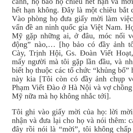
cảnh, họ bảo hộ chiếu hết hạn và mờ
hết hạn không. Đây là một chiêu bắt 
Vào phòng họ đưa giấy mời làm việc
vấn đề an ninh quốc gia Việt Nam. Họ
Mỹ gặp những ai, ở đâu, móc nối v
động” nào,… [họ bảo có đầy ảnh tô
Cày, Trịnh Hội, Gs. Đoàn Viết Hoạ
mấy người mà tôi gặp lần đầu, và nh
biết họ thuộc các tổ chức “khủng bố”
này kia [Tôi còn có đầy ảnh chụp 
Phạm Viết Đào ở Hà Nội và vợ chồn
Mỹ nữa mà họ không nhắc tới].
Tôi ghi vào giấy mời của họ: lời mờ
nhận và đưa lại cho họ và nói thêm: c
đây rồi nói là “mời”, tôi không chấ