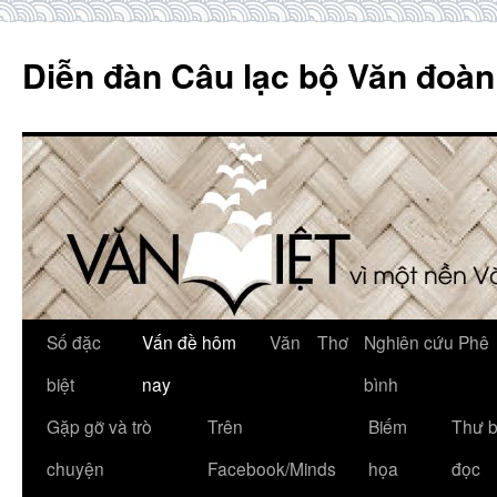
Skip
to
Diễn đàn Câu lạc bộ Văn đoàn
content
Số đặc
Vấn đề hôm
Văn
Thơ
Nghiên cứu Phê
biệt
nay
bình
Gặp gỡ và trò
Trên
Biếm
Thư 
chuyện
Facebook/Minds
họa
đọc