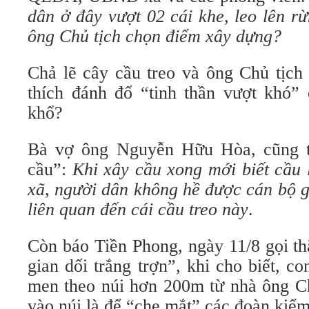
dân ở đây vượt 02 cái khe, leo lên r
ông Chủ tịch chọn điểm xây dựng?
Chả lẽ cây cầu treo và ông Chủ tịch
thích đánh đố “tinh thần vượt khó”
khổ?
Bà vợ ông Nguyễn Hữu Hòa, cũng t
cầu”:
Khi xây cầu xong mới biết cầu
xã, người dân không hề được cán bộ gi
liên quan đến cái cầu treo này
.
Còn báo Tiền Phong, ngày 11/8 gọi th
gian dối trắng trợn”, khi cho biết, 
men theo núi hơn 200m từ nhà ông Ch
vào núi là để “che mắt” các đoàn kiểm