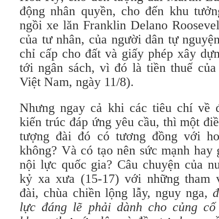
động nhân quyền, cho đến khu tưởn
ngồi xe lăn Franklin Delano Roosevel
của tư nhân, của người dân tự nguyệ
chỉ cấp cho đất và giấy phép xây dự
tới ngân sách, vì đó là tiền thuế c
Việt Nam, ngày 11/8).
Nhưng ngay cả khi các tiêu chí về đ
kiến trúc đáp ứng yêu cầu, thì một điề
tượng đài đó có tương đồng với h
không? Và có tạo nên sức mạnh hay 
nội lực quốc gia? Câu chuyện của n
kỷ xa xưa (15-17) với những tham 
đài, chùa chiền lộng lẫy, nguy nga,
đ
lực đáng lẽ phải dành cho củng cố