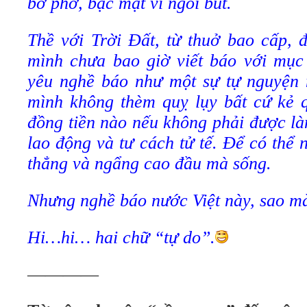
bơ phờ, bạc mặt vì ngòi bút.
Thề với Trời Đất, từ thuở bao cấp, 
mình chưa bao giờ viết báo với mục 
yêu nghề báo như một sự tự nguyện m
mình không thèm quỵ lụy bất cứ kẻ q
đồng tiền nào nếu không phải được là
lao động và tư cách tử tế. Để có thể 
thẳng và ngẩng cao đầu mà sống.
Nhưng nghề báo nước Việt này, sao m
Hi…hi… hai chữ “tự do”.
————