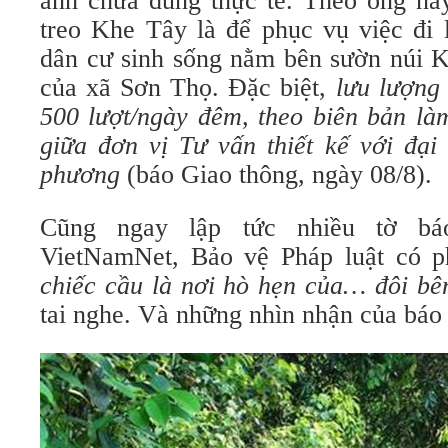
ánh chưa đúng thực tế. Theo ông này
treo Khe Tây là để phục vụ việc đi 
dân cư sinh sống nằm bên sườn núi K
của xã Sơn Thọ. Đặc biệt,
lưu lượng
500 lượt/ngày đêm, theo biên bản là
giữa đơn vị Tư vấn thiết kế với đại
phương
(báo Giao thông, ngày 08/8).
Cũng ngay lập tức nhiều tờ bá
VietNamNet, Bảo vệ Pháp luật có p
chiếc cầu là nơi hò hẹn của… đôi
bê
tai nghe. Và những nhìn nhận của báo 