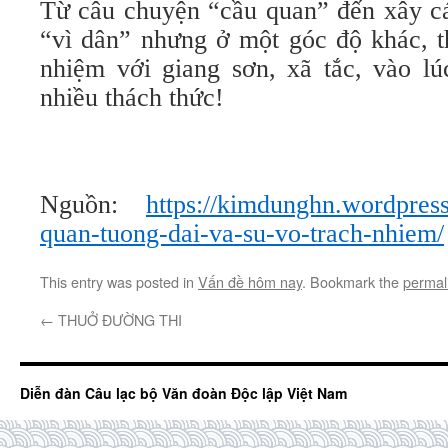
Từ câu chuyện “cầu quan” đến xây cá
“vì dân” nhưng ở một góc độ khác, th
nhiệm với giang sơn, xã tắc, vào l
nhiều thách thức!
Nguồn:
https://kimdunghn.wordpres
quan-tuong-dai-va-su-vo-trach-nhiem/
This entry was posted in
Vấn đề hôm nay
. Bookmark the
permal
←
THUỞ ĐƯỜNG THI
Diễn đàn Câu lạc bộ Văn đoàn Độc lập Việt Nam