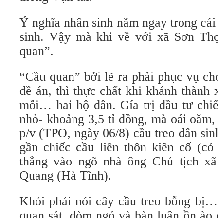
Ý nghĩa nhân sinh nằm ngay trong cái 
sinh. Vậy mà khi về với xã Sơn Thọ
quan”.
“Cầu quan” bởi lẽ ra phải phục vụ ch
đề án, thì thực chất khi khánh thành
mỗi… hai hộ dân. Gía trị đầu tư chi
nhỏ- khoảng 3,5 tỉ đồng, mà oái oăm,
p/v (TPO, ngày 06/8) cầu treo dân si
gần chiếc cầu liên thôn kiên cố (có
thẳng vào ngõ nhà ông Chủ tịch x
Quang (Hà Tĩnh).
Khỏi phải nói cây cầu treo bỗng bị… 
quan sát, dòm ngó và bàn luận ồn ào 