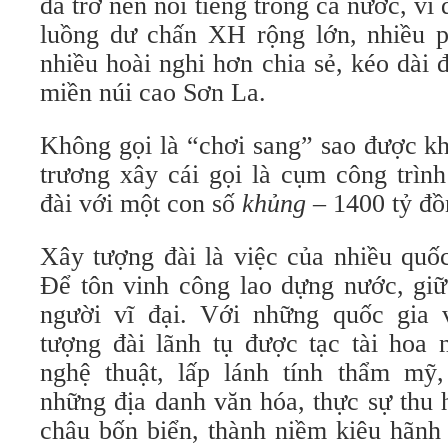
đã trở nên nổi tiếng trong cả nước, vì
luồng dư chấn XH rộng lớn, nhiều 
nhiều hoài nghi hơn chia sẻ, kéo dài đ
miền núi cao Sơn La.
Không gọi là “chơi sang” sao được kh
trương xây cái gọi là cụm công trìn
đài với một con số
khủng
– 1400 tỷ đồ
Xây tượng đài là việc của nhiều quố
Để tôn vinh công lao dựng nước, gi
người vĩ đại. Với những quốc gia v
tượng đài lãnh tụ được tạc tài hoa 
nghệ thuật, lấp lánh tính thẩm mỹ,
những địa danh văn hóa, thực sự thu 
châu bốn biển, thành niềm kiêu hãnh