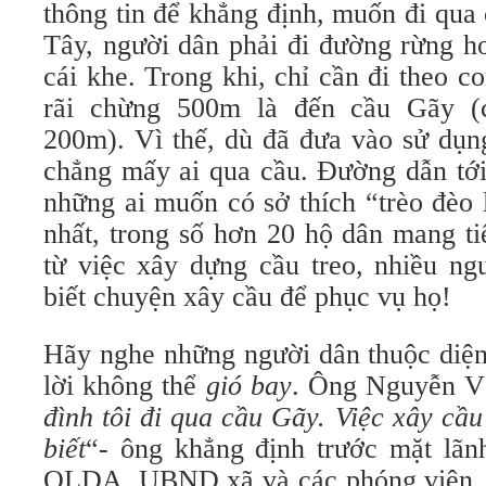
thông tin để khẳng định, muốn đi qua
Tây, người dân phải đi đường rừng h
cái khe. Trong khi, chỉ cần đi theo 
rãi chừng 500m là đến cầu Gãy (
200m). Vì thế, dù đã đưa vào sử dụn
chẳng mấy ai qua cầu. Đường dẫn tới
những ai muốn có sở thích “trèo đèo l
nhất, trong số hơn 20 hộ dân mang t
từ việc xây dựng cầu treo, nhiều ng
biết chuyện xây cầu để phục vụ họ!
Hãy nghe những người dân thuộc diện
lời không thể
gió bay
. Ông Nguyễn 
đình tôi đi qua cầu Gãy. Việc xây cầu
biết
“- ông khẳng định trước mặt lã
QLDA, UBND xã và các phóng viên.