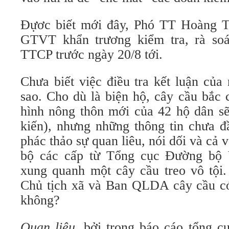
Đựơc biết mới đây, Phó TT Hoàng T
GTVT khẩn trương kiểm tra, rà soá
TTCP trước ngày 20/8 tới.
Chưa biết việc điều tra kết luận của
sao. Cho dù là biện hộ, cây cầu bắc 
hình nông thôn mới của 42 hộ dân sẽ
kiến), nhưng những thông tin chưa đ
phác thảo sự quan liêu, nói dối và cả 
bộ các cấp từ Tổng cục Đường b
xung quanh một cây cầu treo vô tội.
Chủ tịch xã và Ban QLDA cây cầu có
không?
Quan liêu
, bởi trong báo cáo tổng c