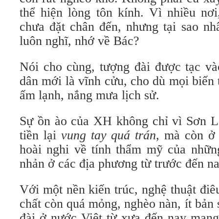
thể hiện lòng tôn kính. Vì nhiều nơ
chưa đặt chân đến, nhưng tại sao nh
luôn nghĩ, nhớ về Bác?
Nói cho cùng, tượng đài được tạc và
dân mới là vĩnh cửu, cho dù mọi biến t
ấm lạnh, nắng mưa lịch sử.
Sự ồn ào của XH không chỉ vì Sơn La
tiền lại
vung tay quá trán
, mà còn ở
hoài nghi về tính thẩm mỹ của nhữn
nhản ở các địa phương từ trước đến na
Với một nền kiến trúc, nghệ thuật điê
chất còn quá mỏng, nghèo nàn, ít bản 
đài ở nước Việt từ xưa đến nay mang