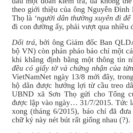
đầu một đoàn kiểm tra, đã không thể
theo giới thiệu của ông Nguyễn Đình
Thọ là
‘người dân thường
xuyên đi để 
đi con đường ấy, phải vượt qua nhiều đ
Dối trá
, bởi ông Giám đốc Ban QLD
bộ VN) còn phản pháo báo chí một cá
khi khẳng định bằng một thông tin n
đều có giấy tờ và chứng nhận
của từ
VietNamNet ngày 13/8 mới đây, trong
hộ dân được hưởng lợi từ cầu treo d
UBND xã Sơn Thọ gửi cho Tổng c
được lập vào ngày… 31/7/2015. Tức là
xong (tháng 6/2015), báo chí đã đưa
chữ ký này nét bút rất giống nhau (?).