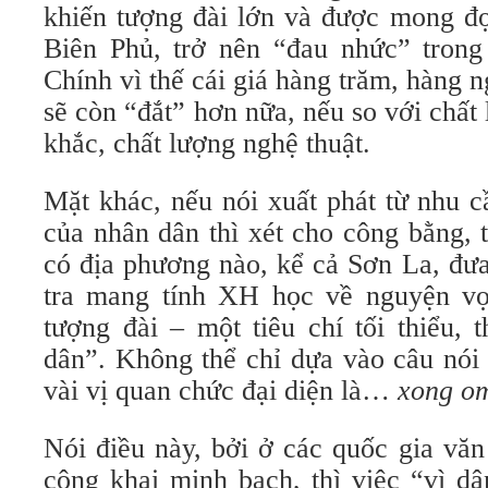
khiến tượng đài lớn và được mong đợ
Biên Phủ, trở nên “đau nhức” tron
Chính vì thế cái giá hàng trăm, hàng n
sẽ còn “đắt” hơn nữa, nếu so với chất 
khắc, chất lượng nghệ thuật.
Mặt khác, nếu nói xuất phát từ nhu 
của nhân dân thì xét cho công bằng, 
có địa phương nào, kể cả Sơn La, đưa
tra mang tính XH học về nguyện vọ
tượng đài – một tiêu chí tối thiểu, 
dân”. Không thể chỉ dựa vào câu nói
vài vị quan chức đại diện là…
xong o
Nói điều này, bởi ở các quốc gia văn
công khai minh bạch, thì việc “vì dâ