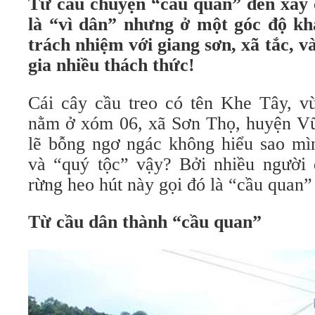
Từ câu chuyện “cầu quan” đến xây 
là “vì dân” nhưng ở một góc độ khá
trách nhiệm với giang sơn, xã tắc, 
gia nhiều thách thức!
Cái cây cầu treo có tên Khe Tây, v
nằm ở xóm 06, xã Sơn Thọ, huyện V
lẽ bỗng ngơ ngác không hiểu sao mìn
và “quý tộc” vậy? Bởi nhiều người
rừng heo hút này gọi đó là “cầu quan”
Từ cầu dân thành “cầu quan”