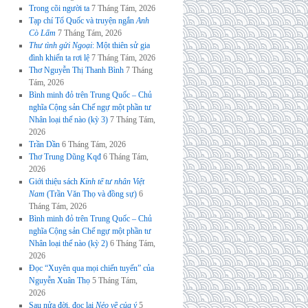
Trong cõi người ta
7 Tháng Tám, 2026
Tạp chí Tổ Quốc và truyện ngắn
Anh
Cò Lấm
7 Tháng Tám, 2026
Thư tình gửi Ngoại
: Một thiên sử gia
đình khiến ta rơi lệ
7 Tháng Tám, 2026
Thơ Nguyễn Thị Thanh Bình
7 Tháng
Tám, 2026
Bình minh đỏ trên Trung Quốc – Chủ
nghĩa Cộng sản Chế ngự một phần tư
Nhân loại thế nào (kỳ 3)
7 Tháng Tám,
2026
Trần Dần
6 Tháng Tám, 2026
Thơ Trung Dũng Kqđ
6 Tháng Tám,
2026
Giới thiệu sách
Kinh tế tư nhân Việt
Nam
(Trần Văn Thọ và đồng sự)
6
Tháng Tám, 2026
Bình minh đỏ trên Trung Quốc – Chủ
nghĩa Cộng sản Chế ngự một phần tư
Nhân loại thế nào (kỳ 2)
6 Tháng Tám,
2026
Đọc “Xuyên qua mọi chiến tuyến” của
Nguyễn Xuân Thọ
5 Tháng Tám,
2026
Sau nửa đời, đọc lại
Nẻo về của ý
5