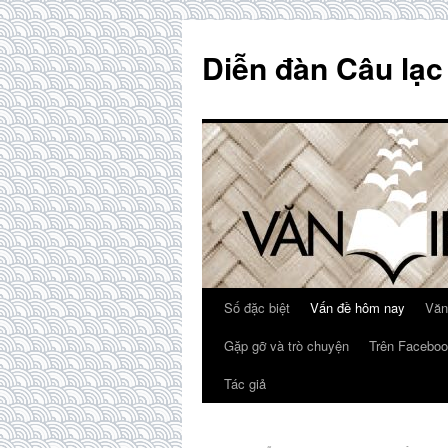
Skip
to
Diễn đàn Câu lạc
content
Số đặc biệt
Vấn đề hôm nay
Văn
Gặp gỡ và trò chuyện
Trên Faceboo
Tác giả