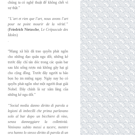
chúng ta có nghệ thuật để không chết vì
sự thật.”
“L’art et rien que l’art, nous avons l’art
pour ne point mourir de la vérité.”
(
Friedrich
Nietzsche
,
Le Crépuscule des
Idoles
)
.
“Mạng xã hội đã trao quyền phát ngôn
cho những đạo quân ngu dốt, những kẻ
trước đây chỉ tán dóc trong các quán bar
sau khi uống rượu mà không gây hại gì
cho cộng đồng. Trước đây người ta bảo
bọn họ im miệng ngay. Ngày nay họ có
quyền phát ngôn như một người đoạt giải
Nobel. Đây chính là sự xâm lăng của
những kẻ ngu dốt.”
“Social media danno diritto di parola a
legioni di imbecilli che prima parlavano
solo al
bar dopo un bicchiere di vino,
senza danneggiare la collettività.
Venivano subito messi a
tacere, mentre
ora hanno lo stesso diritto di parola di un