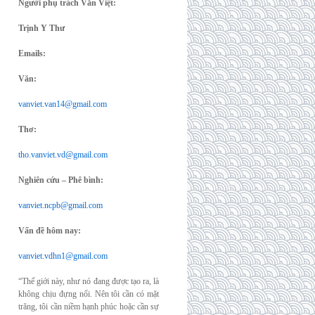
Người phụ trách Văn Việt:
Trịnh Y Thư
Emails:
Văn:
vanviet.van14@gmail.com
Thơ:
tho.vanviet.vd@gmail.com
Nghiên cứu – Phê bình:
vanviet.ncpb@gmail.com
Vấn đề hôm nay:
vanviet.vdhn1@gmail.com
“Thế giới này, như nó đang được tạo ra, là
không chịu đựng nổi. Nên tôi cần có mặt
trăng, tôi cần niềm hạnh phúc hoặc cần sự