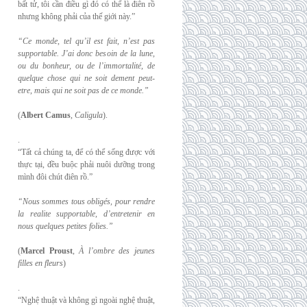
bất tử, tôi cần điều gì đó có thể là điên rồ
nhưng không phải của thế giới này.”
“Ce monde, tel qu’il est fait, n’est pas
supportable. J’ai donc besoin de la lune,
ou du
bonheur, ou de l’immortalité, de
quelque chose qui ne soit dement peut-
etre, mais qui
ne soit pas de ce monde.”
(
Albert Camus
,
Caligula
).
.
“Tất cả chúng ta, để có thể sống được với
thực tại, đều buộc phải nuôi dưỡng trong
mình đôi chút điên rồ.”
“Nous sommes tous obligés, pour rendre
la realite supportable, d’entretenir en
nous
quelques petites folies.”
(
Marcel Proust
,
À l’ombre des jeunes
filles en fleurs
)
.
“Nghệ thuật và không gì ngoài nghệ thuật,