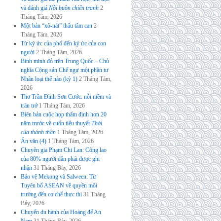
và đánh giá
Nỗi buồn chiến tranh
2
Tháng Tám, 2026
Một bản “xô-nát” thấu tâm can
2
Tháng Tám, 2026
Từ ký ức của phố đến ký ức của con
người
2 Tháng Tám, 2026
Bình minh đỏ trên Trung Quốc – Chủ
nghĩa Cộng sản Chế ngự một phần tư
Nhân loại thế nào (kỳ 1)
2 Tháng Tám,
2026
Thơ Trần Đình Sơn Cước: nỗi niềm và
trăn trở
1 Tháng Tám, 2026
Biên bản cuộc họp thẩm định hơn 20
năm trước về cuốn tiểu thuyết
Thời
của thánh thần
1 Tháng Tám, 2026
Án văn (4)
1 Tháng Tám, 2026
Chuyên gia Phạm Chi Lan: Công lao
của 80% người dân phải được ghi
nhận
31 Tháng Bảy, 2026
Bảo vệ Mekong và Salween: Từ
Tuyên bố ASEAN về quyền môi
trường đến cơ chế thực thi
31 Tháng
Bảy, 2026
Chuyến du hành của Hoàng đế An