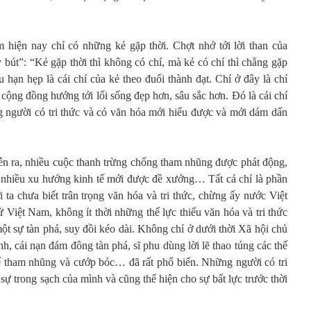
 hiện nay chỉ có những kẻ gặp thời. Chợt nhớ tới lời than của
bút”: “Kẻ gặp thời thì không có chí, mà kẻ có chí thì chẳng gặp
u hạn hẹp là cái chí của kẻ theo đuổi thành đạt. Chí ở đây là chí
cộng đồng hướng tới lối sống đẹp hơn, sâu sắc hơn. Đó là cái chí
 người có tri thức và có văn hóa mới hiểu được và mới dám dấn
iễn ra, nhiều cuộc thanh trừng chống tham nhũng được phát động,
, nhiều xu hướng kinh tế mới được đề xướng… Tất cả chỉ là phần
ta chưa biết trân trọng văn hóa và tri thức, chừng ấy nước Việt
ử Việt Nam, không ít thời những thế lực thiếu văn hóa và tri thức
một sự tàn phá, suy đồi kéo dài. Không chỉ ở dưới thời Xã hội chủ
nh, cái nạn đám đông tàn phá, sĩ phu dùng lời lẽ thao túng các thế
ế tham nhũng và cướp bóc… đã rất phổ biến. Những người có tri
 sự trong sạch của mình và cũng thể hiện cho sự bất lực trước thời