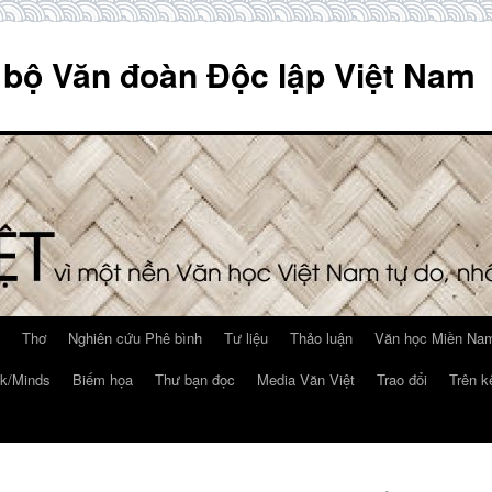
 bộ Văn đoàn Độc lập Việt Nam
Thơ
Nghiên cứu Phê bình
Tư liệu
Thảo luận
Văn học Miền Nam
k/Minds
Biếm họa
Thư bạn đọc
Media Văn Việt
Trao đổi
Trên k