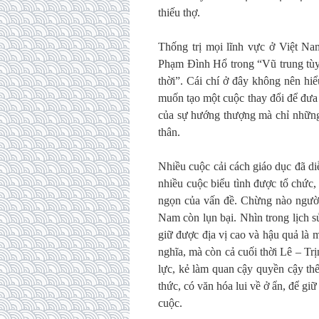
thiếu thợ.
Thống trị mọi lĩnh vực ở Việt Nam
Phạm Đình Hổ trong “Vũ trung tùy 
thời”. Cái chí ở đây không nên hiể
muốn tạo một cuộc thay đổi để đưa 
của sự hướng thượng mà chỉ những
thân.
Nhiều cuộc cải cách giáo dục đã d
nhiều cuộc biểu tình được tổ chức
ngọn của vấn đề. Chừng nào người 
Nam còn lụn bại. Nhìn trong lịch s
giữ được địa vị cao và hậu quả là 
nghĩa, mà còn cả cuối thời Lê – Trị
lực, kẻ làm quan cậy quyền cậy th
thức, có văn hóa lui về ở ẩn, để giữ
cuộc.