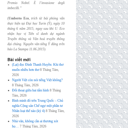
Premio Nobel. È l’invasione
degli
imbecilli.”
(
Umberto Eco
,
trích từ bài phỏng vấn
thực hiện tại Đại học Turin (Ý), ngày 10
tháng 6
năm 2015, ngay sau khi U. Eco
nhận học vị Tiến sĩ danh dự ngành
Truyền thông và
Văn hoá truyền thông
đại chúng. Nguyên văn tiếng Ý đăng trên
báo La Stampa
11.06.2015
)
Bài viết mới
(Lại) đọc Đinh Thanh Huyền: Khi thơ
muốn nhiều hơn thơ
8 Tháng Tám,
2026
Người Việt còn nói tiếng Việt không?
8 Tháng Tám, 2026
Đối thoại giữa hai tấm hình
8 Tháng
Tám, 2026
Bình minh đỏ trên Trung Quốc – Chủ
nghĩa Cộng sản Chế ngự một phần tư
Nhân loại thế nào (kỳ 4)
8 Tháng Tám,
2026
Nhà văn, không cần ai thương xót
họ…
7 Tháng Tám, 2026