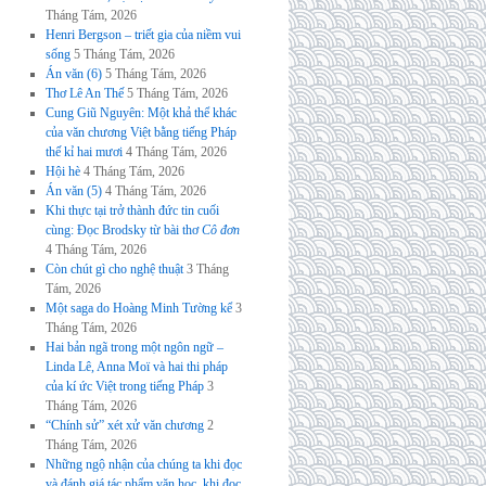
Tháng Tám, 2026
Henri Bergson – triết gia của niềm vui
sống
5 Tháng Tám, 2026
Án văn (6)
5 Tháng Tám, 2026
Thơ Lê An Thế
5 Tháng Tám, 2026
Cung Giũ Nguyên: Một khả thể khác
của văn chương Việt bằng tiếng Pháp
thế kỉ hai mươi
4 Tháng Tám, 2026
Hội hè
4 Tháng Tám, 2026
Án văn (5)
4 Tháng Tám, 2026
Khi thực tại trở thành đức tin cuối
cùng: Đọc Brodsky từ bài thơ
Cô đơn
4 Tháng Tám, 2026
Còn chút gì cho nghệ thuật
3 Tháng
Tám, 2026
Một saga do Hoàng Minh Tường kể
3
Tháng Tám, 2026
Hai bản ngã trong một ngôn ngữ –
Linda Lê, Anna Moï và hai thi pháp
của kí ức Việt trong tiếng Pháp
3
Tháng Tám, 2026
“Chính sử” xét xử văn chương
2
Tháng Tám, 2026
Những ngộ nhận của chúng ta khi đọc
và đánh giá tác phẩm văn học, khi đọc