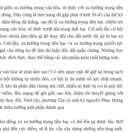
nh giữa xu hướng trọng văn hóa, tri thức với xu hướng trọng tiền
đông. Đây cũng là tình trạng đã gặp phải ở thời 30-45 của thế kỷ
 đám đông đã thắng, sau đó là xu hướng trọng tiền bạc chiếm ưu
ng văn hóa, tri thức trượt dài trong thất bại. Cứ mỗi lần cơ hội
 nhen nhóm làm điều gì đó thay đổi cho đất nước thì lại bị hai xu
o. Giờ đây, xu hướng trọng tiền bạc và xu hướng trọng quyền lực
giả của riêng họ để làm dư luận dẫn dắt quần chúng. Những học
 thức đích thực, thay thế bằng các sản phẩm kém chất lượng hơn.
à văn hóa sẽ phải làm sao? Có nên quay mặt để giữ sự trong sạch
cơ hội không tự nhiên đến, cơ hội là do mình nỗ lực nhặt nhạnh,
ổ, khi đa phần dân chúng mù chữ, nhiều tri thức bị coi là quỷ dữ,
hiểm, liều mạng để gìn giữ, sao lưu, thậm chí thuyết giảng với
gày thay đổi. Nhờ vậy, phương Tây có một kỷ nguyên Phục Hưng
ợc thừa hưởng một phần thành quả
ám đông và xu hướng trọng tiền bạc có thể tồn tại được lâu. Bởi
àn phá đến cực điểm, sẽ là lúc cần xây dựng những nền tảng mới.