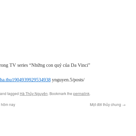
rong TV series “Những con quỷ của Da Vinci”
ha.thu
1904939929534938
ynguyen.5/posts/
and tagged
Hà Thủy Nguyên
. Bookmark the
permalink
.
m hôm nay
Một đời thủy chung
→