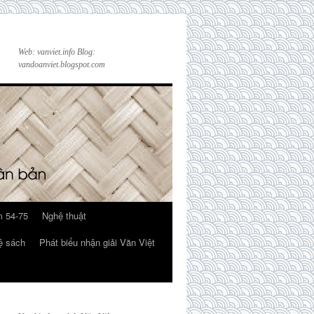
Web: vanviet.info Blog:
vandoanviet.blogspot.com
 54-75
Nghệ thuật
ệ sách
Phát biểu nhận giải Văn Việt