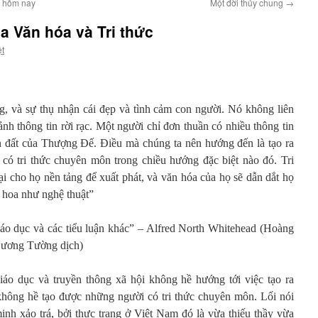
m hôm nay
Một đời thủy chung
→
ủa Văn hóa và Tri thức
ệt
g, và sự thụ nhận cái đẹp và tình cảm con người. Nó không liên
h thông tin rời rạc. Một người chỉ đơn thuần có nhiều thông tin
n đất của Thượng Đế. Điều mà chúng ta nên hướng đến là tạo ra
có tri thức chuyên môn trong chiều hướng đặc biệt nào đó. Tri
i cho họ nền tảng để xuất phát, và văn hóa của họ sẽ dẫn dắt họ
g hoa như nghệ thuật”
áo dục và các tiểu luận khác” – Alfred North Whitehead (Hoàng
Dương Tường dịch)
iáo dục và truyền thông xã hội không hề hướng tới việc tạo ra
hông hề tạo được những người có tri thức chuyên môn. Lối nói
minh xảo trá, bởi thực trạng ở Việt Nam đó là vừa thiếu thầy vừa