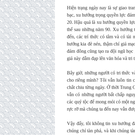
Hiện trạng ngày nay là sự giao tra
bạc, xu hướng trọng quyền lực đám 
20. Hậu quả là xu hướng quyền lực
thế sau những năm 90. Xu hướng trọ
đến, các trí thức có tâm và có tài
hướng kia đè nén, thậm chí giả mạ
đám đông cũng tạo ra đội ngũ học 
giả này dẫm đạp lên văn hóa và tri
Bây giờ, những người có tri thức v
cho riêng mình? Tôi vẫn luôn tin 
chắt chiu từng ngày. Ở thời Trung C
vẫn có những người bất chấp nguy 
các quý tộc để mong mỏi có một n
rực rỡ mà chúng ta đến nay vẫn đư
Vậy đấy, tôi không tin xu hướng đ
chúng chỉ tàn phá, và khi chúng t