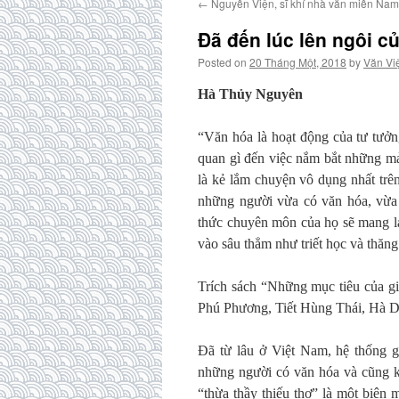
←
Nguyễn Viện, sĩ khí nhà văn miền Na
Đã đến lúc lên ngôi c
Posted on
20 Tháng Một, 2018
by
Văn Vi
Hà Thủy Nguyên
“Văn hóa là hoạt động của tư tưởn
quan gì đến việc nắm bắt những mản
là kẻ lắm chuyện vô dụng nhất trê
những người vừa có văn hóa, vừa 
thức chuyên môn của họ sẽ mang lạ
vào sâu thẳm như triết học và thăn
Trích sách “Những mục tiêu của gi
Phú Phương, Tiết Hùng Thái, Hà 
Đã từ lâu ở Việt Nam, hệ thống g
những người có văn hóa và cũng k
“thừa thầy thiếu thợ” là một biện 