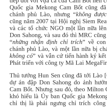
tiếp đối với vựa cá của Cam Bốt nên 
Quốc gia Mekong Cam Bốt cũng đã g
chánh phủ Lào, nhưng “
không được
cũng năm 2007 tại Hội nghị Siem Rea
và các tổ chức NGO một lần nữa lên 
Don Sahong, và sau đó thì MRC cũng 
“
những nhận định chỉ trích
” về con
chánh phủ Lào, và một lần nữa bị ch
không có
” và vẫn cứ tiến hành ký k
Phát triển với công ty Mã Lai MegaFir
Thủ tướng Hun Sen cũng đã tới Lào [
dự án đập Don Sahong do ảnh hưởng 
Cam Bốt. Nhưng sau đó, theo Milton O
khó hiểu là Ủy ban Quốc gia Mekon
chỉ thị là phải ngưng chỉ trích côn