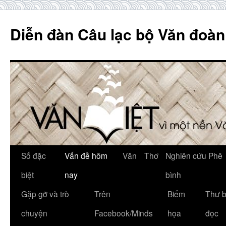
Skip
to
Diễn đàn Câu lạc bộ Văn đoàn
content
Số đặc
Vấn đề hôm
Văn
Thơ
Nghiên cứu Phê
biệt
nay
bình
Gặp gỡ và trò
Trên
Biếm
Thư 
chuyện
Facebook/Minds
họa
đọc