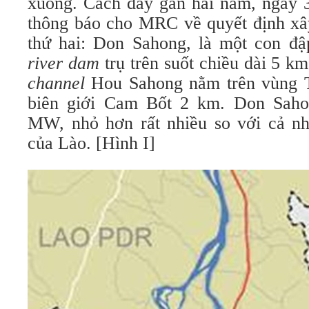
xuống. Cách đây gần hai năm, ngày 3
thông báo cho MRC về quyết định xâ
thứ hai: Don Sahong, là một con đ
river dam
trụ trên suốt chiều dài 5 
channel
Hou Sahong nằm trên vùng T
biên giới Cam Bốt 2 km. Don Saho
MW, nhỏ hơn rất nhiều so với cả n
của Lào. [Hình I]