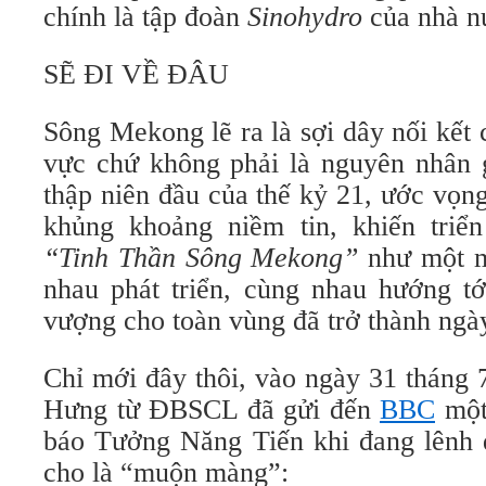
chính là tập đoàn
Sinohydro
của nhà n
SẼ ĐI VỀ ĐÂU
Sông Mekong lẽ ra là sợi dây nối kết 
vực chứ không phải là nguyên nhân g
thập niên đầu của thế kỷ 21, ước vọn
khủng khoảng niềm tin, khiến triể
“Tinh Thần Sông Mekong”
như một m
nhau phát triển, cùng nhau hướng tớ
vượng cho toàn vùng đã trở thành ngà
Chỉ mới đây thôi, vào ngày 31 tháng
Hưng từ ĐBSCL đã gửi đến
BBC
một
báo Tưởng Năng Tiến khi đang lênh 
cho là “muộn màng”: