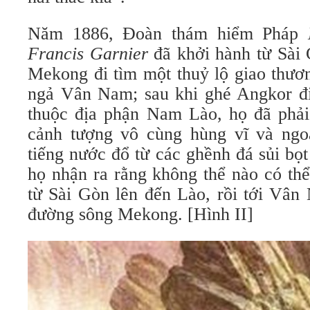
Năm 1886, Đoàn thám hiểm Pháp
Francis Garnier
đã khởi hành từ Sài
Mekong đi tìm một thuỷ lộ giao thươ
ngả Vân Nam; sau khi ghé Angkor đi
thuộc địa phận Nam Lào, họ đã phải
cảnh tượng vô cùng hùng vĩ và ng
tiếng nước đổ từ các ghềnh đá sủi bọt
họ nhận ra rằng không thể nào có th
từ Sài Gòn lên đến Lào, rồi tới Vâ
đường sông Mekong. [Hình II]