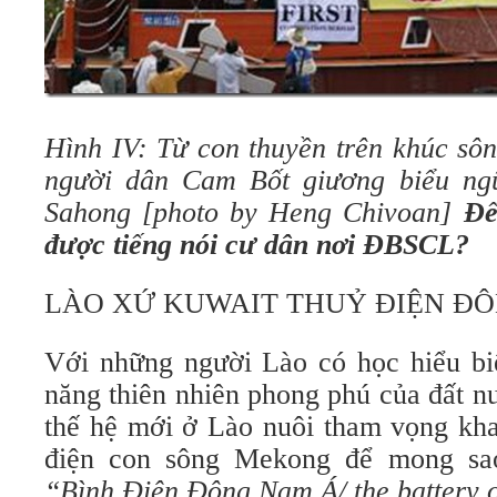
Hình IV: Từ con thuyền trên khúc s
người dân Cam Bốt giương biểu n
Sahong [photo by Heng Chivoan]
Đế
được tiếng nói cư dân nơi ĐBSCL?
LÀO XỨ KUWAIT THUỶ ĐIỆN Đ
Với những người Lào có học hiểu biế
năng thiên nhiên phong phú của đất n
thế hệ mới ở Lào nuôi tham vọng kha
điện con sông Mekong để mong sa
“Bình Điện Đông Nam Á/ the battery o