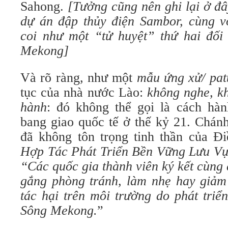
Sahong.
[Tưởng cũng nên ghi lại ở đ
dự án đập thủy điện Sambor, cùng 
coi như một “tử huyệt” thứ hai đối 
Mekong]
Và rõ ràng, như một
mẫu ứng xử/ pat
tục của nhà nước Lào:
không nghe, kh
hành
: đó không thể gọi là cách hà
bang giao quốc tế ở thế kỷ 21. Chán
đã không tôn trọng tinh thần của Đ
Hợp Tác Phát Triển Bền Vững Lưu V
“Các quốc gia thành viên ký kết cùng
gắng phòng tránh, làm nhẹ hay giảm
tác hại trên môi trường do phát tri
Sông Mekong.
”