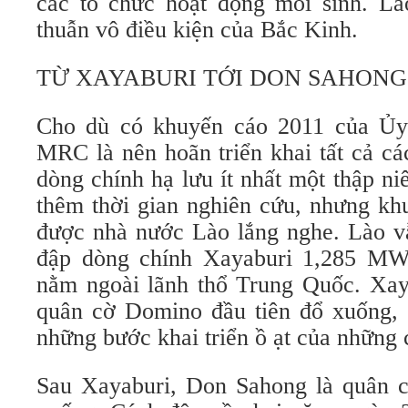
các tổ chức hoạt động môi sinh. L
thuẫn vô điều kiện của Bắc Kinh.
TỪ XAYABURI TỚI DON SAHONG
Cho dù có khuyến cáo 2011 của Ủ
MRC
là nên hoãn triển khai tất cả c
dòng chính hạ lưu ít nhất một thập n
thêm thời gian nghiên cứu, nhưng kh
được nhà nước Lào lắng nghe. Lào v
đập dòng chính Xayaburi 1,285 MW 
nằm ngoài lãnh thổ Trung Quốc. Xay
quân cờ Domino đầu tiên đổ xuống, 
những bước khai triển ồ ạt của những 
Sau Xayaburi, Don Sahong là quân 