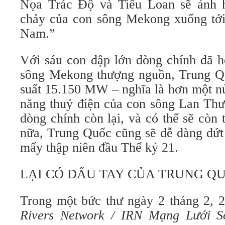
Nọa Trác Độ và Tiểu Loan sẽ ảnh h
chảy của con sông Mekong xuống tớ
Nam.”
Với sáu con đập lớn dòng chính đã ho
sông Mekong thượng nguồn, Trung Q
suất 15.150 MW – nghĩa là hơn một nử
năng thuỷ điện của con sông Lan Thư
dòng chính còn lại, và có thể sẽ còn
nữa, Trung Quốc cũng sẽ dễ dàng dứt
mấy thập niên đầu Thế kỷ 21.
LẠI CÓ DẤU TAY CỦA TRUNG Q
Trong một bức thư ngày 2 tháng 2, 
Rivers Network / IRN
Mạng Lưới S