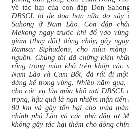
về tác hại của con đập Don Sahon
ĐBSCL bị đe dọa hơn nữa do xây 
Sahong ở Nam Lào. Con đập chắ
Mekong ngay trước khi đổ vào vùng
giảm [thay đổi] dòng chảy, gây nguy
Ramsar Siphadone, cho mùa màng 
nguồn. Chúng tôi đã chứng kiến nhữ
rộng trong mùa khô trên khắp các 
Nam Lào và Cam Bốt, đã rút đi một
đáng kể trong vùng. Nhiều năm qua,
cho các vụ lúa mùa khô nơi ĐBSCL đ
trọng, hậu quả là nạn nhiễm mặn tiến s
80 km và gây tổn hại cho mùa màng
chính phủ Lào và các nhà đầu tư Mã
không gây tác hại thêm cho dòng ch