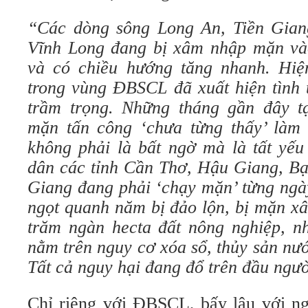
“Các dòng sông Long An, Tiền Giang
Vĩnh Long đang bị xâm nhập mặn vào
và có chiều hướng tăng nhanh. Hiệ
trong vùng ĐBSCL đã xuất hiện tình 
trầm trọng. Những tháng gần đây t
mặn tấn công ‘chưa từng thấy’ làm 
không phải là bất ngờ mà là tất yếu
dân các tỉnh Cần Thơ, Hậu Giang, Bạ
Giang đang phải ‘chạy mặn’ từng ngà
ngọt quanh năm bị đảo lộn, bị mặn x
trăm ngàn hecta đất nông nghiệp, nh
nằm trên nguy cơ xóa sổ, thủy sản nước
Tất cả nguy hại đang đổ trên đầu ngườ
Chỉ riêng với ĐBSCL, bấy lâu với ng