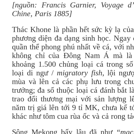
[nguồn: Francis Garnier, Voyage d’
Chine, Paris 1885]
Thác Khone là phần hết sức kỳ lạ củ
phương diện đa dạng sinh học. Ngay 
quần thể phong phú nhất về cá, với n
không chỉ của Đông Nam Á mà là c
khoảng 1.500 chủng loại cá trong số
loại di ngư /
migratory fish
, lội ng
mùa và lên cả các phụ lưu trong chu
trưởng; đa số thuộc loại cá đánh bắt 
trao đổi thương mại với sản lượng lê
năm trị giá lên tới 9 tỉ MK, chưa kể t
khác như tôm cua rùa ốc và cả rong tả
Sông Mekong bấy lâu đã như
“mạc