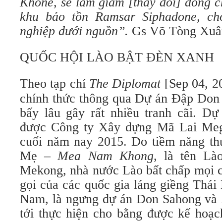
Khone, sẽ làm giảm [thay đổi] dòng c
khu bảo tồn Ramsar Siphadone, c
nghiệp dưới nguồn”.
Gs Võ Tòng Xuâ
QUỐC HỘI LÀO BẬT ĐÈN XANH
Theo tạp chí
The Diplomat
[Sep 04, 2
chính thức thông qua Dự án Đập Don 
bấy lâu gây rất nhiều tranh cãi. Dự
được Công ty Xây dựng Mã Lai Mega
cuối năm nay 2015. Do tiềm năng th
Mẹ –
Mea Nam Khong
, là tên Là
Mekong, nhà nước Lào bất chấp mọi ch
gọi của các quốc gia láng giềng Thái
Nam, là ngưng dự án Don Sahong và L
tới thực hiện cho bằng được kế hoạch