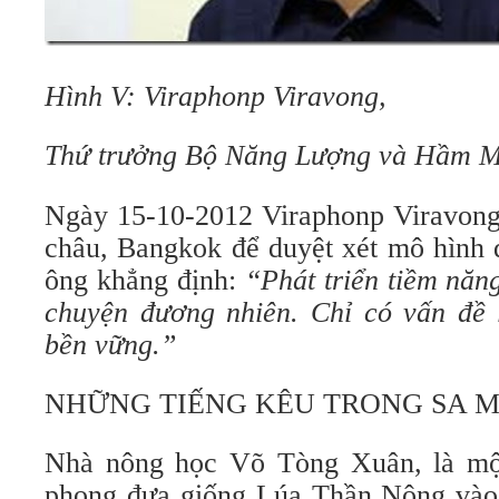
Hình V: Viraphonp Viravong,
Thứ trưởng Bộ Năng Lượng và Hầm M
Ngày 15-10-2012 Viraphonp Viravong
châu, Bangkok để duyệt xét mô hình đ
ông khẳng định:
“Phát triển tiềm năn
chuyện đương nhiên. Chỉ có vấn đề 
bền vững.”
NHỮNG TIẾNG KÊU TRONG SA 
Nhà nông học Võ Tòng Xuân, là một
phong đưa giống Lúa Thần Nông vào