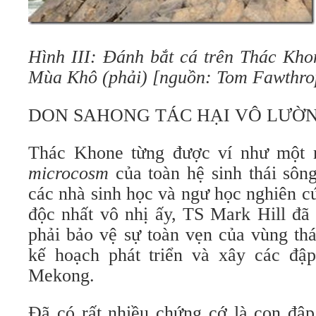
Hình III: Đánh bắt cá trên Thác Kho
Mùa Khô (phải) [nguồn: Tom Fawthro
DON SAHONG TÁC HẠI VÔ LƯỜ
Thác Khone từng được ví như một m
microcosm
của toàn hệ sinh thái sôn
các nhà sinh học và ngư học nghiên c
độc nhất vô nhị ấy, TS Mark Hill đã
phải bảo vệ sự toàn vẹn của vùng th
kế hoạch phát triển và xây các đập
Mekong.
Đã có rất nhiều chứng cớ là con đập