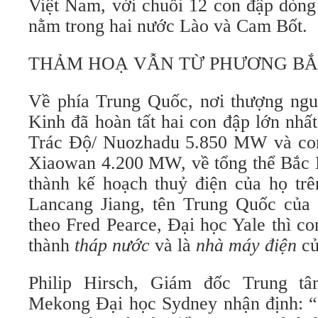
Việt Nam, với chuỗi 12 con đập dòng
nằm trong hai nước Lào và Cam Bốt.
THẢM HOẠ VẪN TỪ PHƯƠNG B
Về phía Trung Quốc, nơi thượng ng
Kinh đã hoàn tất hai con đập lớn nhấ
Trác Độ/ Nuozhadu 5.850 MW và co
Xiaowan 4.200 MW, về tổng thể Bắc 
thành kế hoạch thuỷ điện của họ tr
Lancang Jiang, tên Trung Quốc của
theo Fred Pearce, Đại học Yale thì c
thành
tháp nước
và là
nhà máy điện
củ
Philip Hirsch, Giám đốc Trung t
Mekong Đại học Sydney nhận định: “