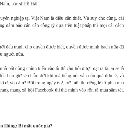
 Nấm, bác sĩ Hồ Hải.
yên nghiệp tại Việt Nam là điều cần thiết. Và suy cho cùng, cải
ng đảm bảo cán cân công lý dựa trên luật pháp thì mọi cải cách
ười đấu tranh cho quyền được biết, quyền được minh bạch nữa đã
ều người nữa.
à bất đồng chính kiến vào tù thì câu hỏi được đặt ra là: ai sẽ là
 đến bao giờ sẽ chấm dứt khi mà tiếng nói vẫn còn quá đơn lẻ, và
ờ ơ, vô cảm? Bởi trong ngày 6.2, trừ một tin riêng lẻ từ phía nhà
rang mạng xã hội Facebook thì thả mình vào rộn rã mua sắm tết,
n Hùng: Bí mật quốc gia?