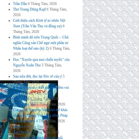
Trần Dần
6 Tháng Tám, 2026
Thơ Trung Dũng Kqđ
6 Tháng Tám,
2026
Giới thiệu sách
Kinh tế tư nhân Việt
Nam
(Trần Văn Thọ và đồng sự)
6
Tháng Tám, 2026
Bình minh đỏ trên Trung Quốc – Chủ
nghĩa Cộng sản Chế ngự một phần tư
Nhân loại thế nào (kỳ 2)
6 Tháng Tám,
2026
Đọc “Xuyên qua mọi chiến tuyến” của
Nguyễn Xuân Thọ
5 Tháng Tám,
2026
Sau nửa đời, đọc lại
Nẻo về của ý
5
Tháng Tám, 2026
Henri Bergson – triết gia của niềm vui
sống
5 Tháng Tám, 2026
Án văn (6)
5 Tháng Tám, 2026
Thơ Lê An Thế
5 Tháng Tám, 2026
Cung Giũ Nguyên: Một khả thể khác
của văn chương Việt bằng tiếng Pháp
thế kỉ hai mươi
4 Tháng Tám, 2026
Hội hè
4 Tháng Tám, 2026
Án văn (5)
4 Tháng Tám, 2026
Khi thực tại trở thành đức tin cuối