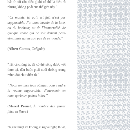
bất tử, tôi cần điều gì đó có thể là điên rồ
nhưng không phải của thế giới này.”
“Ce monde, tel qu’il est fait, n’est pas
supportable. J’ai donc besoin de la lune,
ou du
bonheur, ou de l’immortalité, de
quelque chose qui ne soit dement peut-
etre, mais qui
ne soit pas de ce monde.”
(
Albert Camus
,
Caligula
).
.
“Tất cả chúng ta, để có thể sống được với
thực tại, đều buộc phải nuôi dưỡng trong
mình đôi chút điên rồ.”
“Nous sommes tous obligés, pour rendre
la realite supportable, d’entretenir en
nous
quelques petites folies.”
(
Marcel Proust
,
À l’ombre des jeunes
filles en fleurs
)
.
“Nghệ thuật và không gì ngoài nghệ thuật,