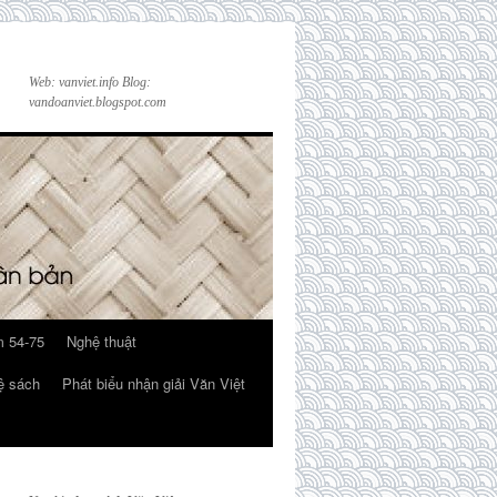
Web: vanviet.info Blog:
vandoanviet.blogspot.com
 54-75
Nghệ thuật
ệ sách
Phát biểu nhận giải Văn Việt