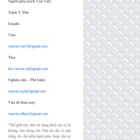
Người phụ trách Văn Việt:
Trịnh Y Thư
Emails:
Văn:
vanviet.van14@gmail.com
Thơ:
tho.vanviet.vd@gmail.com
Nghiên cứu – Phê bình:
vanviet.ncpb@gmail.com
Vấn đề hôm nay:
vanviet.vdhn1@gmail.com
“Thế giới này, như nó đang được tạo ra, là
không chịu đựng nổi. Nên tôi cần có mặt
trăng, tôi cần niềm hạnh phúc hoặc cần sự