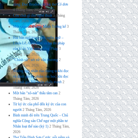
cùng: Đọc Brodsky từ bài thơ
Cô đơn
4 Tháng Tám, 2026
Còn chút gì cho nghệ thuật
3 Tháng
Tám, 2026
Một saga do Hoàng Minh Tường kể
3
Tháng Tám, 2026
Hai bản ngã trong một ngôn ngữ –
Linda Lê, Anna Moï và hai thi pháp
của kí ức Việt trong tiếng Pháp
3
Tháng Tám, 2026
“Chính sử” xét xử văn chương
2
Tháng Tám, 2026
Những ngộ nhận của chúng ta khi đọc
và đánh giá tác phẩm văn học, khi đọc
và đánh giá
Nỗi buồn chiến tranh
2
Tháng Tám, 2026
Một bản “xô-nát” thấu tâm can
2
Tháng Tám, 2026
Từ ký ức của phố đến ký ức của con
người
2 Tháng Tám, 2026
Bình minh đỏ trên Trung Quốc – Chủ
nghĩa Cộng sản Chế ngự một phần tư
Nhân loại thế nào (kỳ 1)
2 Tháng Tám,
2026
Thơ Trần Đình Sơn Cước: nỗi niềm và