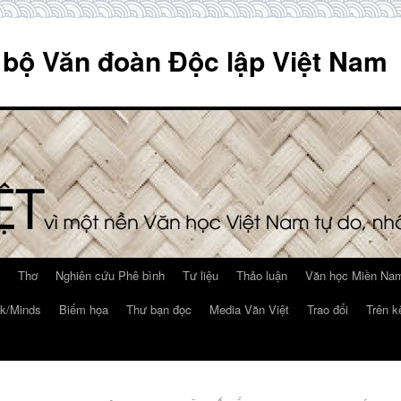
 bộ Văn đoàn Độc lập Việt Nam
Thơ
Nghiên cứu Phê bình
Tư liệu
Thảo luận
Văn học Miền Nam
k/Minds
Biếm họa
Thư bạn đọc
Media Văn Việt
Trao đổi
Trên k