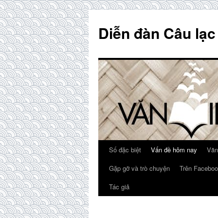
Skip
to
Diễn đàn Câu lạc
content
Số đặc biệt
Vấn đề hôm nay
Văn
Gặp gỡ và trò chuyện
Trên Faceboo
Tác giả