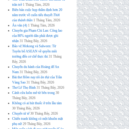
trăn trở
1 Tháng Tám, 2026
Biên bản cuộc họp thẩm định hơn 20
năm trước về cuốn tiểu thuyết
Thời
của thánh thần
1 Tháng Tám, 2026
Án văn (4)
1 Tháng Tám, 2026
Chuyên gia Phạm Chi Lan: Công lao
của 80% người dân phải được ghi
nhận
31 Tháng Bảy, 2026
Bảo vệ Mekong và Salween: Từ
Tuyên bố ASEAN về quyền môi
trường đến cơ chế thực thi
31 Tháng
Bảy, 2026
Chuyến du hành của Hoàng đế An
Nam
31 Tháng Bảy, 2026
Bài thơ
Hôm nay tôi ăn thịt
của Trần
Vàng Sao
31 Tháng Bảy, 2026
Thơ Lê Thọ Bình
31 Tháng Bảy, 2026
Cánh cửa luôn mở từ bên trong
30
Tháng Bảy, 2026
Không có ai hút thuốc ở trên lầu tám
30 Tháng Bảy, 2026
Chuyện tử tế
30 Tháng Bảy, 2026
Chiến tranh không có một khuôn mặt
phụ nữ
29 Tháng Bảy, 2026