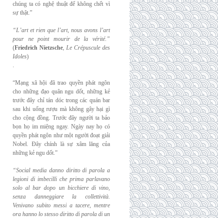
chúng ta có nghệ thuật để không chết vì
sự thật.”
“L’art et rien que l’art, nous avons l’art
pour ne point mourir de la vérité.”
(
Friedrich
Nietzsche
,
Le Crépuscule des
Idoles
)
.
“Mạng xã hội đã trao quyền phát ngôn
cho những đạo quân ngu dốt, những kẻ
trước đây chỉ tán dóc trong các quán bar
sau khi uống rượu mà không gây hại gì
cho cộng đồng. Trước đây người ta bảo
bọn họ im miệng ngay. Ngày nay họ có
quyền phát ngôn như một người đoạt giải
Nobel. Đây chính là sự xâm lăng của
những kẻ ngu dốt.”
“Social media danno diritto di parola a
legioni di imbecilli che prima parlavano
solo al
bar dopo un bicchiere di vino,
senza danneggiare la collettività.
Venivano subito messi a
tacere, mentre
ora hanno lo stesso diritto di parola di un