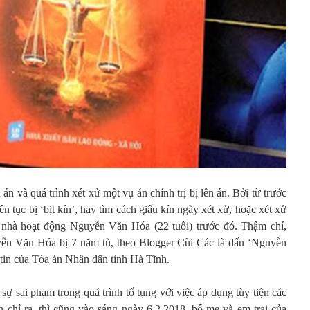
án và quá trình xét xử một vụ án chính trị bị lên án. Bởi từ trước
n tục bị ‘bịt kín’, hay tìm cách giấu kín ngày xét xử, hoặc xét xử
 nhà hoạt động Nguyễn Văn Hóa (22 tuổi) trước đó. Thậm chí,
yễn Văn Hóa bị 7 năm tù, theo Blogger Cùi Các là dấu ‘Nguyễn
tin của Tòa án Nhân dân tỉnh Hà Tĩnh.
sự sai phạm trong quá trình tố tụng với việc áp dụng tùy tiện các
chỉ ra, thì cũng vào sáng ngày 6.2.2018, bố mẹ và em trai của