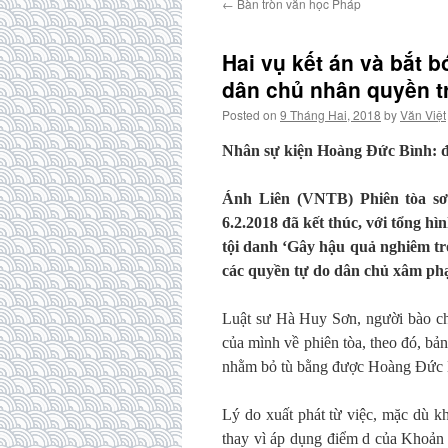
←
Bàn tròn văn học Pháp
Hai vụ kết án và bắt b
dân chủ nhân quyền t
Posted on
9 Tháng Hai, 2018
by
Văn Việt
Nhân sự kiện Hoàng Đức Bình: đ
Ánh Liên (VNTB) Phiên tòa s
6.2.2018 đã kết thúc, với tổng h
tội danh ‘Gây hậu quả nghiêm tr
các quyền tự do dân chủ xâm phạ
Luật sư Hà Huy Sơn, người bào c
của mình về phiên tòa, theo đó, bản
nhằm bỏ tù bằng được Hoàng Đức 
Lý do xuất phát từ việc, mặc dù kh
thay vì áp dụng điểm d của Khoản