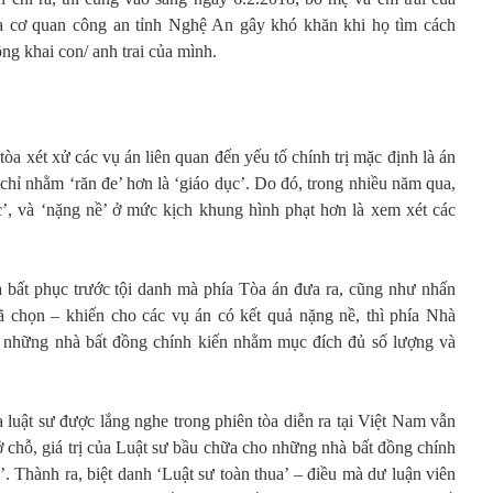
 cơ quan công an tỉnh Nghệ An gây khó khăn khi họ tìm cách
ng khai con/ anh trai của mình.
tòa xét xử các vụ án liên quan đến yếu tố chính trị mặc định là án
 chỉ nhằm ‘răn đe’ hơn là ‘giáo dục’. Do đó, trong nhiều năm qua,
’, và ‘nặng nề’ ở mức kịch khung hình phạt hơn là xem xét các
à bất phục trước tội danh mà phía Tòa án đưa ra, cũng như nhấn
ã chọn – khiến cho các vụ án có kết quả nặng nề, thì phía Nhà
 những nhà bất đồng chính kiến nhằm mục đích đủ số lượng và
 luật sư được lắng nghe trong phiên tòa diễn ra tại Việt Nam vẫn
ở chỗ, giá trị của Luật sư bầu chữa cho những nhà bất đồng chính
’. Thành ra, biệt danh ‘Luật sư toàn thua’ – điều mà dư luận viên