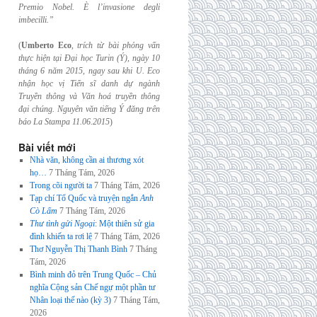
Premio Nobel. È l’invasione
degli
imbecilli.”
(
Umberto Eco
,
trích từ bài phỏng vấn
thực hiện tại Đại học Turin (Ý), ngày 10
tháng 6
năm 2015, ngay sau khi U. Eco
nhận học vị Tiến sĩ danh dự ngành
Truyền thông và
Văn hoá truyền thông
đại chúng. Nguyên văn tiếng Ý đăng trên
báo La Stampa
11.06.2015
)
Bài viết mới
Nhà văn, không cần ai thương xót
họ…
7 Tháng Tám, 2026
Trong cõi người ta
7 Tháng Tám, 2026
Tạp chí Tổ Quốc và truyện ngắn
Anh
Cò Lấm
7 Tháng Tám, 2026
Thư tình gửi Ngoại
: Một thiên sử gia
đình khiến ta rơi lệ
7 Tháng Tám, 2026
Thơ Nguyễn Thị Thanh Bình
7 Tháng
Tám, 2026
Bình minh đỏ trên Trung Quốc – Chủ
nghĩa Cộng sản Chế ngự một phần tư
Nhân loại thế nào (kỳ 3)
7 Tháng Tám,
2026