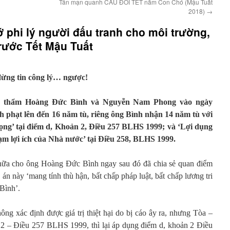
Tản mạn quanh CÂU ĐỐI TẾT năm Con Chó (Mậu Tuất
2018)
→
ớ phi lý người đấu tranh cho môi trường,
rước Tết Mậu Tuất
ừng tin công lý… ngược!
ơ thẩm Hoàng Đức Bình và Nguyễn Nam Phong vào ngày
ình phạt lên đến 16 năm tù, riêng ông Bình nhận 14 năm tù với
ọng’ tại điểm d, Khoản 2, Điều 257 BLHS 1999; và ‘Lợi dụng
m lợi ích của Nhà nước’ tại Điều 258, BLHS 1999.
hữa cho ông Hoàng Đức Bình ngay sau đó đã chia sẻ quan điểm
 án này ‘mang tính thù hận, bất chấp pháp luật, bất chấp lương tri
Bình’.
ông xác định được giá trị thiệt hại do bị cáo ây ra, nhưng Tòa –
 2 – Điều 257 BLHS 1999, thì lại áp dụng điểm d, khoản 2 Điều