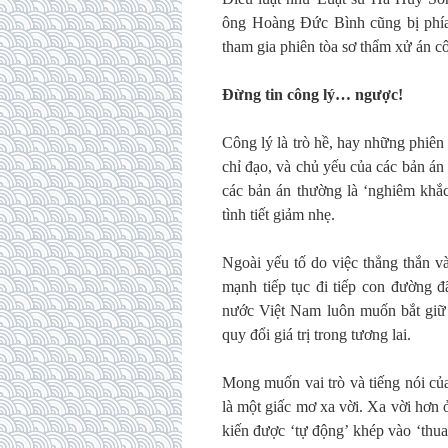
ông Hoàng Đức Bình cũng bị phía
tham gia phiên tòa sơ thẩm xử án cô
Đừng tin công lý… ngược!
Công lý là trò hề, hay những phiên 
chỉ đạo, và chủ yếu của các bản án
các bản án thường là ‘nghiêm khắc
tình tiết giảm nhẹ.
Ngoài yếu tố do việc thẳng thắn v
mạnh tiếp tục đi tiếp con đường đ
nước Việt Nam luôn muốn bắt giữ
quy đổi giá trị trong tương lai.
Mong muốn vai trò và tiếng nói của
là một giấc mơ xa vời. Xa vời hơn 
kiến được ‘tự động’ khép vào ‘thua