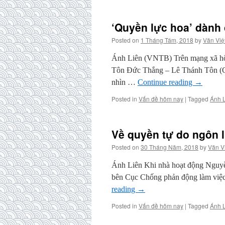
‘Quyền lực hoa’ dành
Posted on
1 Tháng Tám, 2018
by
Văn Việ
Ánh Liên (VNTB) Trên mạng xã hội
Tôn Đức Thắng – Lê Thánh Tôn (Q
nhìn …
Continue reading
→
Posted in
Vấn đề hôm nay
|
Tagged
Ánh 
Về quyền tự do ngôn lu
Posted on
30 Tháng Năm, 2018
by
Văn V
Ánh Liên Khi nhà hoạt động Nguyễ
bên Cục Chống phản động làm việc, 
reading
→
Posted in
Vấn đề hôm nay
|
Tagged
Ánh 