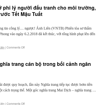
tự
ớ phi lý người đấu tranh cho môi trường,
do
ngôn
rước Tết Mậu Tuất
luận
liệu
gắn
ng tin công lý… ngược! Ánh Liên (VNTB) Phiên tòa sơ thẩm
liền
với
ng vào ngày 6.2.2018 đã kết thúc, với tổng hình phạt lên đến
nhóm
lợi
ích?
on
Liên
|
Comments Off
*
Hai
vụ
kết
ghĩa trang cán bộ trong bối cảnh ngân
án
và
bắt
bớ
phi
 được quy hoạch, lần này Nghĩa trang tiếp tục được bơm tiền
lý
người
t cách trọng thể. Một góc nghĩa trang Mai Dịch – nghĩa trang …
đấu
tranh
cho
on
Liên
|
Comments Off