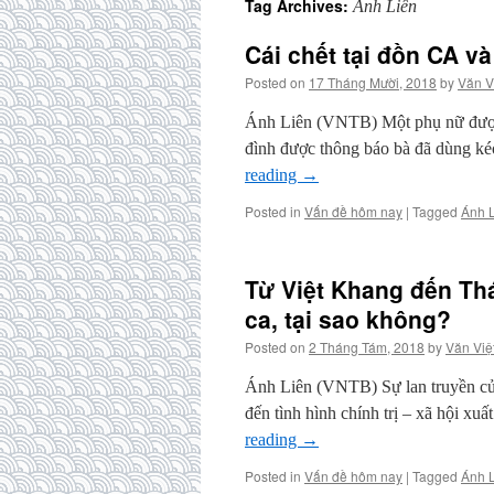
Tag Archives:
Ánh Liên
Cái chết tại đồn CA v
Posted on
17 Tháng Mười, 2018
by
Văn V
Ánh Liên (VNTB) Một phụ nữ được 
đình được thông báo bà đã dùng ké
reading
→
Posted in
Vấn đề hôm nay
|
Tagged
Ánh 
Từ Việt Khang đến Th
ca, tại sao không?
Posted on
2 Tháng Tám, 2018
by
Văn Việ
Ánh Liên (VNTB) Sự lan truyền của 
đến tình hình chính trị – xã hội xuấ
reading
→
Posted in
Vấn đề hôm nay
|
Tagged
Ánh 