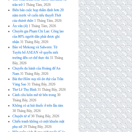
trăn trở
1 Tháng Tám, 2026
Biên bản cuộc họp thẩm định hơn 20
năm trước về cuốn tiểu thuyết
Thời
của thánh thần
1 Tháng Tám, 2026
Án văn (4)
1 Tháng Tám, 2026
Chuyên gia Phạm Chi Lan: Công lao
của 80% người dân phải được ghi
nhận
31 Tháng Bảy, 2026
Bảo vệ Mekong và Salween: Từ
Tuyên bố ASEAN về quyền môi
trường đến cơ chế thực thi
31 Tháng
Bảy, 2026
Chuyến du hành của Hoàng đế An
Nam
31 Tháng Bảy, 2026
Bài thơ
Hôm nay tôi ăn thịt
của Trần
Vàng Sao
31 Tháng Bảy, 2026
Thơ Lê Thọ Bình
31 Tháng Bảy, 2026
Cánh cửa luôn mở từ bên trong
30
Tháng Bảy, 2026
Không có ai hút thuốc ở trên lầu tám
30 Tháng Bảy, 2026
Chuyện tử tế
30 Tháng Bảy, 2026
Chiến tranh không có một khuôn mặt
phụ nữ
29 Tháng Bảy, 2026