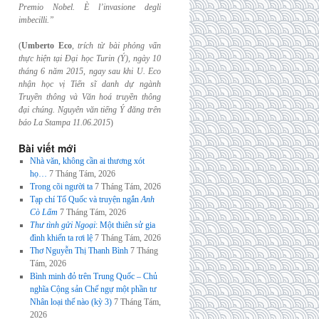
Premio Nobel. È l’invasione
degli
imbecilli.”
(
Umberto Eco
,
trích từ bài phỏng vấn
thực hiện tại Đại học Turin (Ý), ngày 10
tháng 6
năm 2015, ngay sau khi U. Eco
nhận học vị Tiến sĩ danh dự ngành
Truyền thông và
Văn hoá truyền thông
đại chúng. Nguyên văn tiếng Ý đăng trên
báo La Stampa
11.06.2015
)
Bài viết mới
Nhà văn, không cần ai thương xót
họ…
7 Tháng Tám, 2026
Trong cõi người ta
7 Tháng Tám, 2026
Tạp chí Tổ Quốc và truyện ngắn
Anh
Cò Lấm
7 Tháng Tám, 2026
Thư tình gửi Ngoại
: Một thiên sử gia
đình khiến ta rơi lệ
7 Tháng Tám, 2026
Thơ Nguyễn Thị Thanh Bình
7 Tháng
Tám, 2026
Bình minh đỏ trên Trung Quốc – Chủ
nghĩa Cộng sản Chế ngự một phần tư
Nhân loại thế nào (kỳ 3)
7 Tháng Tám,
2026