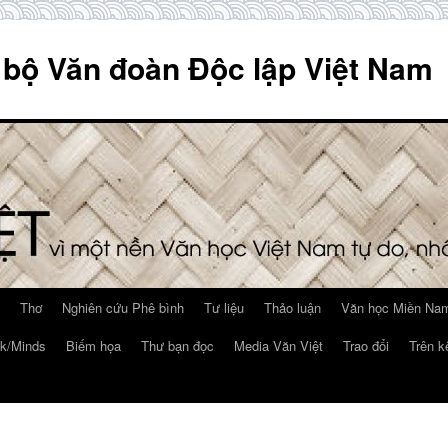
 bộ Văn đoàn Độc lập Việt Nam
Thơ
Nghiên cứu Phê bình
Tư liệu
Thảo luận
Văn học Miền Nam
k/Minds
Biếm họa
Thư bạn đọc
Media Văn Việt
Trao đổi
Trên k