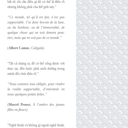
bất tử, tôi cần điều gì đó có thể là điên rồ
nhưng không phải của thế giới này.”
“Ce monde, tel qu’il est fait, n’est pas
supportable. J’ai donc besoin de la lune,
ou du
bonheur, ou de l’immortalité, de
quelque chose qui ne soit dement peut-
etre, mais qui
ne soit pas de ce monde.”
(
Albert Camus
,
Caligula
).
.
“Tất cả chúng ta, để có thể sống được với
thực tại, đều buộc phải nuôi dưỡng trong
mình đôi chút điên rồ.”
“Nous sommes tous obligés, pour rendre
la realite supportable, d’entretenir en
nous
quelques petites folies.”
(
Marcel Proust
,
À l’ombre des jeunes
filles en fleurs
)
.
“Nghệ thuật và không gì ngoài nghệ thuật,