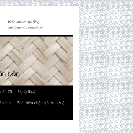
Web: vanviet.info Blog:
vandoanviet.blogspot.com
 54-75
Nghệ thuật
ệ sách
Phát biểu nhận giải Văn Việt