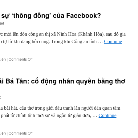
à sự ‘thông đồng’ của Facebook?
iệt
mời lên đồn công an thị xã Ninh Hòa (Khánh Hòa), sau đó gia
o tự tử khi đang hỏi cung. Trong khi Công an tỉnh …
Continue
on
Liên
|
Comments Off
Cái
chết
tại
ái Bá Tân: cổ động nhân quyền bằng thơ
đồn
CA
và
t
sự
‘thông
bài hát, câu thơ trong giới đấu tranh lẫn người dân quan tâm
đồng’
của
t phát từ chính tính thời sự và ngôn từ giản đơn, …
Continue
Facebook?
on
Liên
|
Comments Off