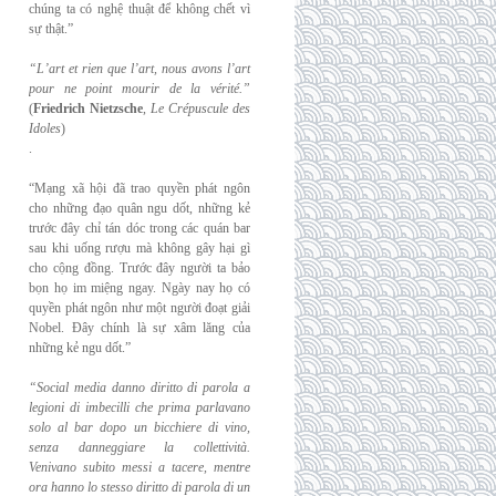
chúng ta có nghệ thuật để không chết vì
sự thật.”
“L’art et rien que l’art, nous avons l’art
pour ne point mourir de la vérité.”
(
Friedrich
Nietzsche
,
Le Crépuscule des
Idoles
)
.
“Mạng xã hội đã trao quyền phát ngôn
cho những đạo quân ngu dốt, những kẻ
trước đây chỉ tán dóc trong các quán bar
sau khi uống rượu mà không gây hại gì
cho cộng đồng. Trước đây người ta bảo
bọn họ im miệng ngay. Ngày nay họ có
quyền phát ngôn như một người đoạt giải
Nobel. Đây chính là sự xâm lăng của
những kẻ ngu dốt.”
“Social media danno diritto di parola a
legioni di imbecilli che prima parlavano
solo al
bar dopo un bicchiere di vino,
senza danneggiare la collettività.
Venivano subito messi a
tacere, mentre
ora hanno lo stesso diritto di parola di un