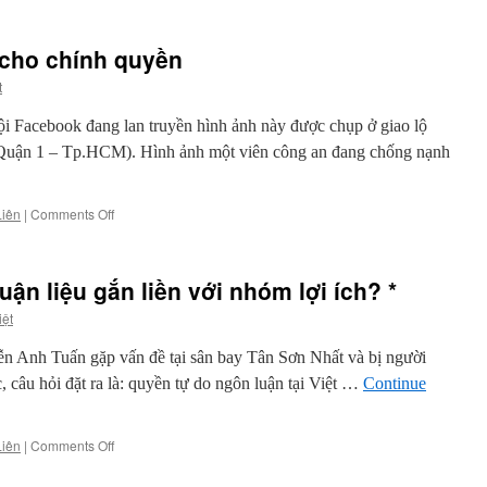
Từ
Việt
Khang
 cho chính quyền
đến
Thái
t
Bá
Tân:
 Facebook đang lan truyền hình ảnh này được chụp ở giao lộ
cổ
uận 1 – Tp.HCM). Hình ảnh một viên công an đang chống nạnh
động
nhân
quyền
on
Liên
|
Comments Off
bằng
‘Quyền
thơ
lực
ca,
hoa’
tại
ận liệu gắn liền với nhóm lợi ích? *
dành
sao
cho
không?
iệt
chính
quyền
n Anh Tuấn gặp vấn đề tại sân bay Tân Sơn Nhất và bị người
câu hỏi đặt ra là: quyền tự do ngôn luận tại Việt …
Continue
on
Liên
|
Comments Off
Về
quyền