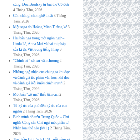
cùng: Đọc Brodsky từ bài thơ
Cô đơn
4 Tháng Tám, 2026
Còn chút gì cho nghệ thuật
3 Tháng
Tám, 2026
Một saga do Hoàng Minh Tường kể
3
Tháng Tám, 2026
Hai bản ngã trong một ngôn ngữ –
Linda Lê, Anna Moï và hai thi pháp
của kí ức Việt trong tiếng Pháp
3
Tháng Tám, 2026
“Chính sử” xét xử văn chương
2
Tháng Tám, 2026
Những ngộ nhận của chúng ta khi đọc
và đánh giá tác phẩm văn học, khi đọc
và đánh giá
Nỗi buồn chiến tranh
2
Tháng Tám, 2026
Một bản “xô-nát” thấu tâm can
2
Tháng Tám, 2026
Từ ký ức của phố đến ký ức của con
người
2 Tháng Tám, 2026
Bình minh đỏ trên Trung Quốc – Chủ
nghĩa Cộng sản Chế ngự một phần tư
Nhân loại thế nào (kỳ 1)
2 Tháng Tám,
2026
Thơ Trần Đình Sơn Cước: nỗi niềm và