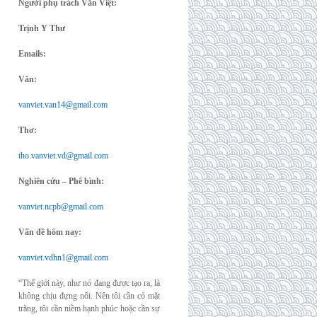
Người phụ trách Văn Việt:
Trịnh Y Thư
Emails:
Văn:
vanviet.van14@gmail.com
Thơ:
tho.vanviet.vd@gmail.com
Nghiên cứu – Phê bình:
vanviet.ncpb@gmail.com
Vấn đề hôm nay:
vanviet.vdhn1@gmail.com
“Thế giới này, như nó đang được tạo ra, là
không chịu đựng nổi. Nên tôi cần có mặt
trăng, tôi cần niềm hạnh phúc hoặc cần sự