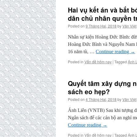
Hai vụ kết án và bắt b
dân chủ nhân quyền t
Posted on
9 Tháng Hai, 2018
by
Văn Việt
Nhân sự kiện Hoàng Đức Bình: đừ
Hoàng Đức Bình và Nguyễn Nam Pho
16 năm tù, …
Continue reading
→
Posted in
Vấn đề hôm nay
|
Tagged
Ánh 
Quyết tâm xây dựng n
sách eo hẹp?
Posted on
4 Tháng Hai, 2018
by
Văn Việt
Ánh Liên (VNTB) Sau khi tượng đài
Ngân sách để các cán bộ an nghỉ mộ
Continue reading
→
Posted in
Vấn đề hôm nay
|
Tagged
Ánh 