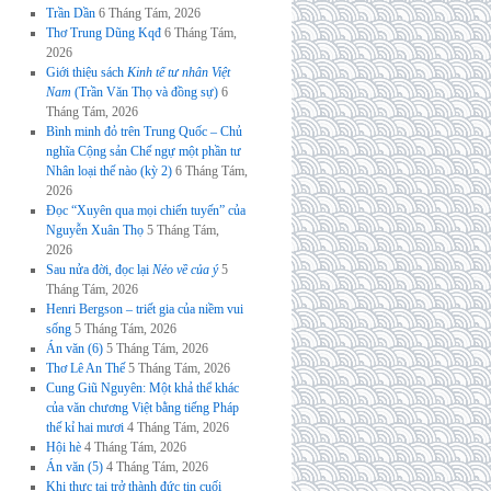
Trần Dần
6 Tháng Tám, 2026
Thơ Trung Dũng Kqđ
6 Tháng Tám,
2026
Giới thiệu sách
Kinh tế tư nhân Việt
Nam
(Trần Văn Thọ và đồng sự)
6
Tháng Tám, 2026
Bình minh đỏ trên Trung Quốc – Chủ
nghĩa Cộng sản Chế ngự một phần tư
Nhân loại thế nào (kỳ 2)
6 Tháng Tám,
2026
Đọc “Xuyên qua mọi chiến tuyến” của
Nguyễn Xuân Thọ
5 Tháng Tám,
2026
Sau nửa đời, đọc lại
Nẻo về của ý
5
Tháng Tám, 2026
Henri Bergson – triết gia của niềm vui
sống
5 Tháng Tám, 2026
Án văn (6)
5 Tháng Tám, 2026
Thơ Lê An Thế
5 Tháng Tám, 2026
Cung Giũ Nguyên: Một khả thể khác
của văn chương Việt bằng tiếng Pháp
thế kỉ hai mươi
4 Tháng Tám, 2026
Hội hè
4 Tháng Tám, 2026
Án văn (5)
4 Tháng Tám, 2026
Khi thực tại trở thành đức tin cuối