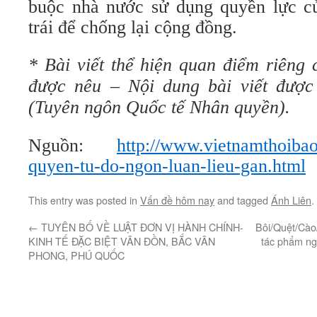
buộc nhà nước sử dụng quyền lực c
trái để chống lại cộng đồng.
* Bài viết thể hiện quan điểm riêng 
được nêu – Nội dung bài viết được
(Tuyên ngôn Quốc tế Nhân quyền).
Nguồn:
http://www.vietnamthoibao
quyen-tu-do-ngon-luan-lieu-gan.html
This entry was posted in
Vấn đề hôm nay
and tagged
Ánh Liên
.
←
TUYÊN BỐ VỀ LUẬT ĐƠN VỊ HÀNH CHÍNH-
Bôi/Quệt/Cào
KINH TẾ ĐẶC BIỆT VÂN ĐỒN, BẮC VÂN
tác phẩm ng
PHONG, PHÚ QUỐC