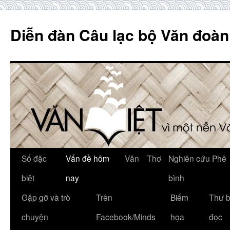
Skip
to
Diễn đàn Câu lạc bộ Văn đoàn
content
Số đặc
Vấn đề hôm
Văn
Thơ
Nghiên cứu Phê
biệt
nay
bình
Gặp gỡ và trò
Trên
Biếm
Thư 
chuyện
Facebook/Minds
họa
đọc