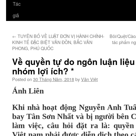
Tác
giả
←
TUYÊN BỐ VỀ LUẬT ĐƠN VỊ HÀNH CHÍNH-
Bôi/Quệt/Cào
KINH TẾ ĐẶC BIỆT VÂN ĐỒN, BẮC VÂN
tác phẩm ng
PHONG, PHÚ QUỐC
Về quyền tự do ngôn luận liệu 
nhóm lợi ích? *
Posted on
30 Tháng Năm, 2018
by
Văn Việt
Ánh Liên
Khi nhà hoạt động Nguyễn Anh Tuấn
bay Tân Sơn Nhất và bị người bên 
làm việc, câu hỏi đặt ra là: quyền
Việt nam phải được diễn dịch theo c