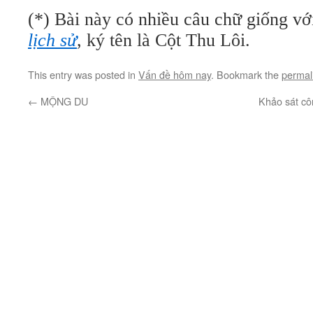
(*) Bài này có nhiều câu chữ giống vớ
lịch sử
, ký tên là Cột Thu Lôi.
This entry was posted in
Vấn đề hôm nay
. Bookmark the
permal
←
MỘNG DU
Khảo sát cô