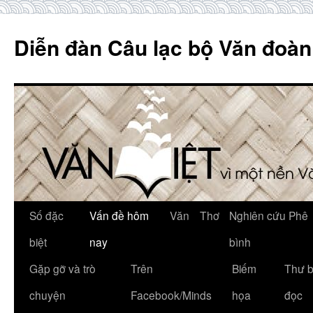
Skip
to
Diễn đàn Câu lạc bộ Văn đoàn
content
Số đặc
Vấn đề hôm
Văn
Thơ
Nghiên cứu Phê
biệt
nay
bình
Gặp gỡ và trò
Trên
Biếm
Thư 
chuyện
Facebook/Minds
họa
đọc