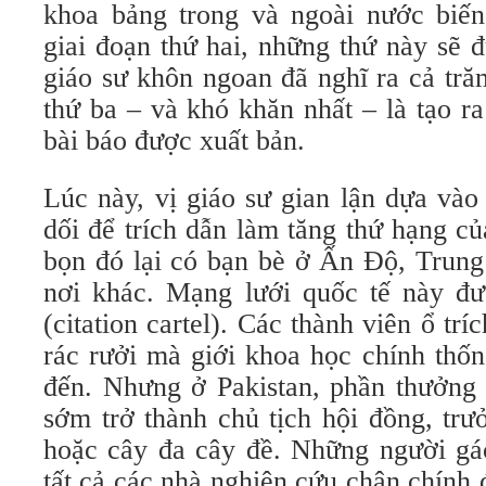
khoa bảng trong và ngoài nước biến
giai đoạn thứ hai, những thứ này sẽ 
giáo sư khôn ngoan đã nghĩ ra cả tră
thứ ba – và khó khăn nhất – là tạo ra
bài báo được xuất bản.
Lúc này, vị giáo sư gian lận dựa và
dối để trích dẫn làm tăng thứ hạng c
bọn đó lại có bạn bè ở Ấn Độ, Trun
nơi khác. Mạng lưới quốc tế này đượ
(citation cartel). Các thành viên ổ trí
rác rưởi mà giới khoa học chính thố
đến. Nhưng ở Pakistan, phần thưởng 
sớm trở thành chủ tịch hội đồng, trư
hoặc cây đa cây đề. Những người gác
tất cả các nhà nghiên cứu chân chính đ