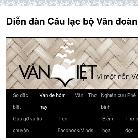
Skip
to
Diễn đàn Câu lạc bộ Văn đoàn
content
Số đặc
Vấn đề hôm
Văn
Thơ
Nghiên cứu Phê
biệt
nay
bình
Gặp gỡ và trò
Trên
Biếm
Thư 
chuyện
Facebook/Minds
họa
đọc