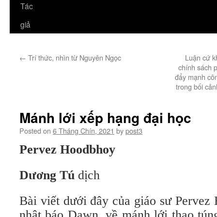
Tác
giả
←
Trí thức, nhìn từ Nguyên Ngọc
Luận cứ k
chính sách p
đẩy mạnh côn
trong bối cản
Mánh lới xếp hạng đại học
Posted on
6 Tháng Chín, 2021
by
post3
Pervez Hoodbhoy
Dương Tú
dịch
Bài viết dưới đây của giáo sư Pervez
nhật báo Dawn, về mánh lới thao tún