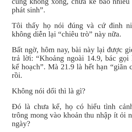
cũng không xong, chưa kể bao nhiêu 
phát sinh”.
Tôi thấy họ nói đúng và cứ đinh ni
không diễn lại “chiêu trò” này nữa.
Bất ngờ, hôm nay, bài này lại được giở
trả lời: “Khoảng ngoài 14.9, bác gọi
kế hoạch”. Mà 21.9 là hết hạn “giãn
rồi.
Không nói dối thì là gì?
Đó là chưa kể, họ có hiểu tình cảnh
trông mong vào khoản thu nhập ít ỏi 
ngày?