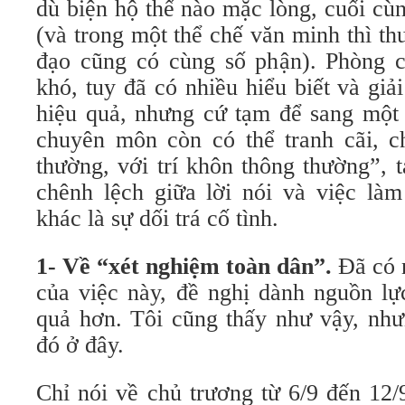
dù biện hộ thế nào mặc lòng, cuối cù
(và trong một thể chế văn minh thì t
đạo cũng có cùng số phận). Phòng 
khó, tuy đã có nhiều hiểu biết và gi
hiệu quả, nhưng cứ tạm để sang một
chuyên môn còn có thể tranh cãi, ch
thường, với trí khôn thông thường”, 
chênh lệch giữa lời nói và việc làm
khác là sự dối trá cố tình.
1- Về “xét nghiệm toàn dân”.
Đã có n
của việc này, đề nghị dành nguồn lự
quả hơn. Tôi cũng thấy như vậy, nh
đó ở đây.
Chỉ nói về chủ trương từ 6/9 đến 12/