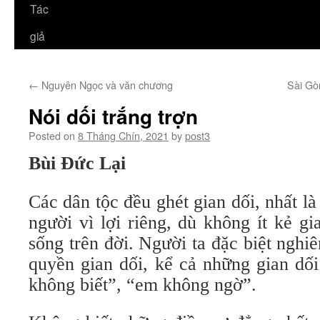
Tác
giả
←
Nguyên Ngọc và văn chương
Sài Gò
Nói dối trắng trợn
Posted on
8 Tháng Chín, 2021
by
post3
Bùi Đức Lại
Các dân tộc đều ghét gian dối, nhất là
người vì lợi riêng, dù không ít kẻ g
sống trên đời. Người ta đặc biệt ngh
quyền gian dối, kể cả những gian dối
không biết”, “em không ngờ”.