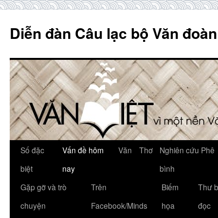
Skip
to
Diễn đàn Câu lạc bộ Văn đoàn
content
Số đặc
Vấn đề hôm
Văn
Thơ
Nghiên cứu Phê
biệt
nay
bình
Gặp gỡ và trò
Trên
Biếm
Thư 
chuyện
Facebook/Minds
họa
đọc