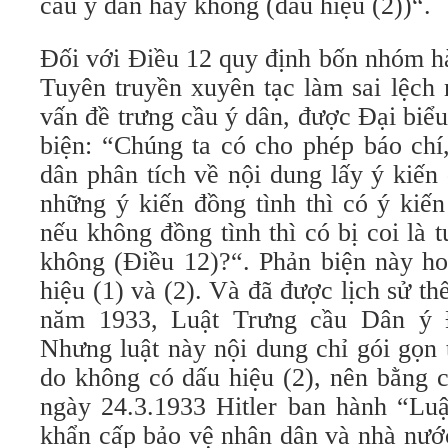
cầu ý dân hay không (dấu hiệu (2))“.
Đối với Điều 12 quy định bốn nhóm h
Tuyên truyền xuyên tạc làm sai lệch 
vấn đề trưng cầu ý dân, được Đại bi
biện: “Chúng ta có cho phép báo chí
dân phân tích về nội dung lấy ý kiế
những ý kiến đồng tình thì có ý kiế
nếu không đồng tình thì có bị coi là 
không (Điều 12)?“. Phản biện này ho
hiệu (1) và (2). Và đã được lịch sử th
năm 1933, Luật Trưng cầu Dân ý 
Nhưng luật này nội dung chỉ gói gọn 
do không có dấu hiệu (2), nên bằng c
ngày 24.3.1933 Hitler ban hành “Luậ
khẩn cấp bảo vệ nhân dân và nhà nướ