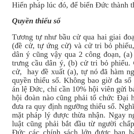
Hiến pháp lúc đó, để biến Đức thành th
Quyền thiểu số
Tương tự như bầu cử qua hai giai đo
(đề cử, tự ứng cử) và cử tri bỏ phiế
dân ý cũng vậy qua 2 công đoạn, (a)
trưng cầu dân ý, (b) cử tri bỏ phiếu
cử, hay đề xuất (a), tự nó đã hàm n
quyền thiểu số. Không bao giờ đa số
án lệ Đức, chỉ cần 10% hội viên gửi bả
hội đoàn nào cũng phải tổ chức Đại h
đưa ra quy định ngưỡng thiểu số. Nghĩ
mặt pháp lý được thừa nhận. Ngay ng
luật cũng phải bắt đầu từ người chấp
Đức các chính sách lớn được ban h