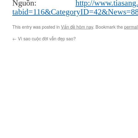
Nguồn:
http://www.tiasang
tabid=116&CategoryID=42&News=8
This entry was posted in
Vấn đề hôm nay
. Bookmark the
permal
←
Vì sao cuộc đời vẫn đẹp sao?