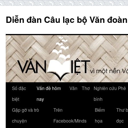
Skip
to
Diễn đàn Câu lạc bộ Văn đoàn
content
Số đặc
Vấn đề hôm
Văn
Thơ
Nghiên cứu Phê
biệt
nay
bình
Gặp gỡ và trò
Trên
Biếm
Thư 
chuyện
Facebook/Minds
họa
đọc