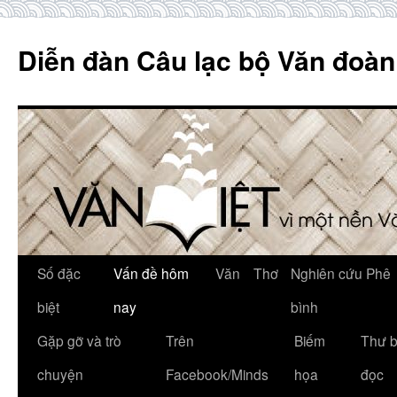
Skip
to
Diễn đàn Câu lạc bộ Văn đoàn
content
Số đặc
Vấn đề hôm
Văn
Thơ
Nghiên cứu Phê
biệt
nay
bình
Gặp gỡ và trò
Trên
Biếm
Thư 
chuyện
Facebook/Minds
họa
đọc