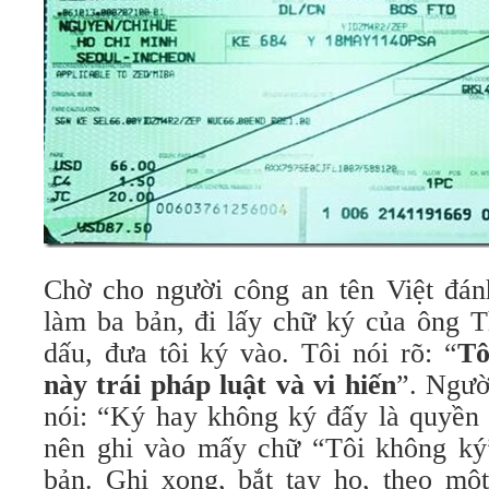
Chờ cho người công an tên Việt đá
làm ba bản, đi lấy chữ ký của ông 
dấu, đưa tôi ký vào. Tôi nói rõ: “
Tô
này trái pháp luật và vi hiến
”. Ngườ
nói: “Ký hay không ký đấy là quyền
nên ghi vào mấy chữ “Tôi không ký”
bản. Ghi xong, bắt tay họ, theo mộ