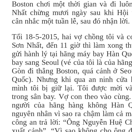
Boston chơi một thời gian và đi luô
Nhất chừng mươi ngày sau khi Hội 
cân nhắc một tuần lễ, sau đó nhận lời.
Tối 18-5-2015, hai vợ chồng tôi và c
Sơn Nhất, đến 11 giờ thì làm xong th
gửi hành lý tại hãng máy bay Hàn Qu
bay sang Seoul (vé của tôi là của hãng
Gòn đi thẳng Boston, quá cảnh ở Se
Quốc). Nhưng khi qua an ninh cửa 
mình tôi bị giữ lại. Tôi được mời 
trong sân bay. Vợ con theo vào cùng.
người của hãng hàng không Hàn Q
nguyên nhân vì sao ra chậm làm cả m
công an trả lời: “Ông Nguyễn Huệ Ch
xuất cảnh”. “Vì sao không cho ông đ