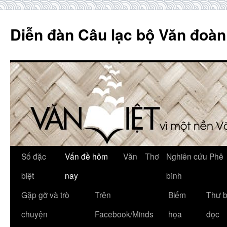
Skip
to
Diễn đàn Câu lạc bộ Văn đoàn
content
Số đặc
Vấn đề hôm
Văn
Thơ
Nghiên cứu Phê
biệt
nay
bình
Gặp gỡ và trò
Trên
Biếm
Thư 
chuyện
Facebook/Minds
họa
đọc