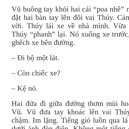
Vũ buông tay khỏi hai cái “poa nhê”
đặt hai bàn tay lên đôi vai Thúy. Cả
vời. Thúy lái xe về nhà mình. Vừa
Thúy “phanh” lại. Nó xuống xe trước
ghếch xe bên đường.
– Đi bộ một lát.
– Còn chiếc xe?
– Kệ nó.
Hai đứa đi giữa đường thơm mùi ho
Vũ. Vũ đưa tay khoác lên vai Thúy
chậm. Im lặng. Tiếng gió luồn qua lá
dưới ánh đèn điện. Không một tiếng