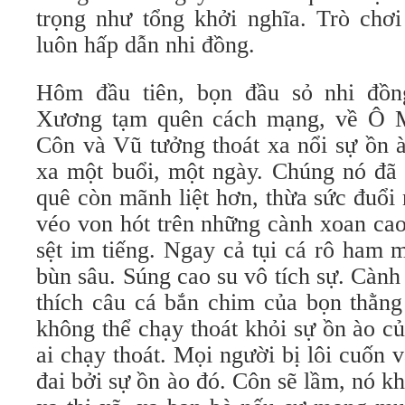
trọng như tổng khởi nghĩa. Trò chơ
luôn hấp dẫn nhi đồng.
Hôm đầu tiên, bọn đầu sỏ nhi đồ
Xương tạm quên cách mạng, về Ô M
Côn và Vũ tưởng thoát xa nổi sự ồn à
xa một buổi, một ngày. Chúng nó đã 
quê còn mãnh liệt hơn, thừa sức đuổi
véo von hót trên những cành xoan cao
sệt im tiếng. Ngay cả tụi cá rô ham 
bùn sâu. Súng cao su vô tích sự. Cành 
thích câu cá bắn chim của bọn thằng
không thể chạy thoát khỏi sự ồn ào c
ai chạy thoát. Mọi người bị lôi cuốn 
đai bởi sự ồn ào đó. Côn sẽ lầm, nó kh