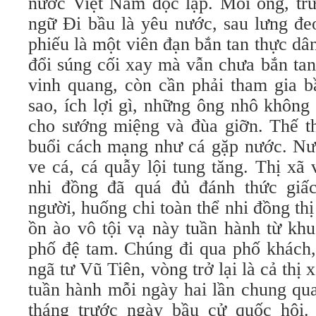
nước Việt Nam độc lập. Mỗi ông, trư
ngữ Đi bầu là yêu nước, sau lưng đe
phiếu là một viên đạn bắn tan thực dâ
đổi súng cối xay mà vẫn chưa bắn ta
vinh quang, còn cần phải tham gia b
sao, ích lợi gì, những ông nhô không
cho sướng miệng và đùa giỡn. Thế th
buổi cách mạng như cá gặp nước. Nư
ve cá, cá quẫy lội tung tăng. Thị xã
nhi đồng đã quá đủ đánh thức gi
người, huống chi toàn thể nhi đồng th
ồn ào vô tội vạ này tuần hành từ kh
phố đệ tam. Chúng đi qua phố khách
ngã tư Vũ Tiên, vòng trở lại là cả thị
tuần hành mỗi ngày hai lần chung qua
tháng trước ngày bầu cử quốc hội.