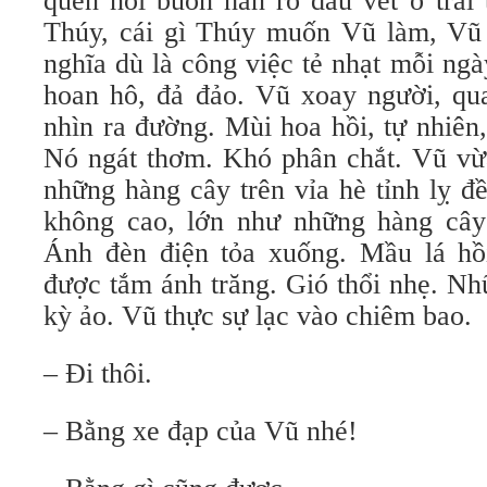
quên nỗi buồn hằn rõ dấu vết ở trái
Thúy, cái gì Thúy muốn Vũ làm, Vũ 
nghĩa dù là công việc tẻ nhạt mỗi ng
hoan hô, đả đảo. Vũ xoay người, qu
nhìn ra đường. Mùi hoa hồi, tự nhiên
Nó ngát thơm. Khó phân chắt. Vũ vừa
những hàng cây trên vỉa hè tỉnh lỵ đ
không cao, lớn như những hàng cây
Ánh đèn điện tỏa xuống. Mầu lá hồ
được tắm ánh trăng. Gió thổi nhẹ. Nh
kỳ ảo. Vũ thực sự lạc vào chiêm bao.
– Đi thôi.
– Bằng xe đạp của Vũ nhé!