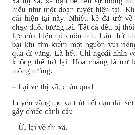
xa thị xã, xa bạn bè nếu sự mong mu
hiểu như một đoạn tuyệt hiện tại. Kh
cái hiện tại này. Nhiều kẻ đã trở về
chạy đuổi tương lai. Tất cả đều bị t
lực của hiện tại cuốn hút. Lần thứ n
bại khi tìm kiếm một nguồn vui riê
qua dĩ vãng. Là hết. Chỉ ngoái nhìn v
không thể trở lại. Họa chăng là trở 
mộng tưởng.
– Lại về thị xã, chán quá!
Luyến văng tục và trút hết đạn đất sét
gẫy chiếc cành câu:
– Ừ, lại về thị xã.