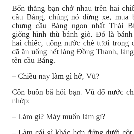
Bốn thằng bạn chở nhau trên hai chi
cầu Báng, chúng nó dừng xe, mua 
chưng cầu Báng ngon nhất Thái B
giống hình thù bánh giò. Đó là bán
hai chiếc, uống nước chè tươi trong 
đã ăn uống hết làng Đồng Thanh, làn
tên cầu Báng.
– Chiều nay làm gì hở, Vũ?
Côn buồn bã hỏi bạn. Vũ đổ nước chè
nhớp:
– Làm gì? Mày muốn làm gì?
– Làm cái gì khác hơn đứng dưới cột