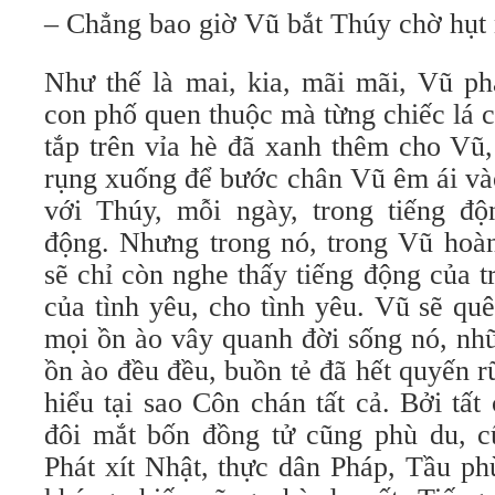
– Chẳng bao giờ Vũ bắt Thúy chờ hụt 
Như thế là mai, kia, mãi mãi, Vũ ph
con phố quen thuộc mà từng chiếc lá 
tắp trên vỉa hè đã xanh thêm cho Vũ,
rụng xuống để bước chân Vũ êm ái và
với Thúy, mỗi ngày, trong tiếng độn
động. Nhưng trong nó, trong Vũ hoàn
sẽ chỉ còn nghe thấy tiếng động của t
của tình yêu, cho tình yêu. Vũ sẽ qu
mọi ồn ào vây quanh đời sống nó, nh
ồn ào đều đều, buồn tẻ đã hết quyến 
hiểu tại sao Côn chán tất cả. Bởi tấ
đôi mắt bốn đồng tử cũng phù du, c
Phát xít Nhật, thực dân Pháp, Tầu p