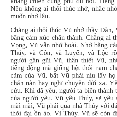
kháng chiến cũng phù du nốt. Tiếng 
Nếu không ai thôi thúc nhớ, nhắc nh
muốn nhớ lâu.
Chẳng ai thôi thúc Vũ nhớ thầy Đàn,
bằng cảm xúc chân thành. Chẳng ai t
Vọng, Vũ vẫn nhớ hoài. Nhớ bằng cả
Thúy, và Côn, và Luyến, và Lộc rồ
người gần gũi Vũ, thân thiết Vũ, n
tiếng động mà giống hệt thỏi nam ch
cảm của Vũ, bắt Vũ phải níu lấy h
chán nản hay nghĩ chuyện dời xa. Yê
cửu. Khi đã yêu, người ta biến thành t
của người yêu. Vũ yêu Thúy, sẽ yêu s
mãi mãi, Vũ phải qua nhà Thúy với đ
thời đại ồn ào. Vì Thúy. Vũ sẽ còn đ