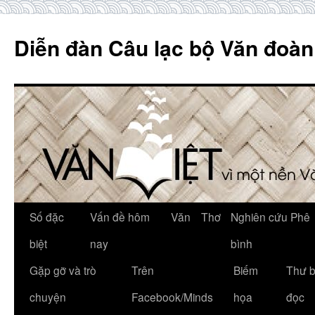
Skip
to
Diễn đàn Câu lạc bộ Văn đoàn
content
Số đặc
Vấn đề hôm
Văn
Thơ
Nghiên cứu Phê
biệt
nay
bình
Gặp gỡ và trò
Trên
Biếm
Thư 
chuyện
Facebook/Minds
họa
đọc