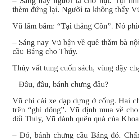
– Sáng nay người ta chờ hụt. Tụi nh
thèm đứng lại. Người ta không thấy V
Vũ lẩm bẩm: “Tại thằng Côn”. Nó phi
– Sáng nay Vũ bận về quê thăm bà nộ
cầu Báng cho Thúy.
Thúy vất tung cuốn sách, vùng dậy chạ
– Đâu, đâu, bánh chưng đâu?
Vũ chỉ cái xe đạp dựng ở cổng. Hai 
trên “ghi đông”. Vũ định mua về cho
dối Thúy, Vũ đành quên quà của Khoa
– Đó, bánh chưng cầu Báng đó. Chấ