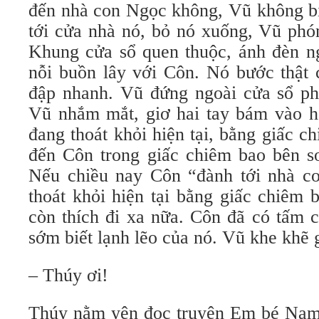
đến nhà con Ngọc không, Vũ không b
tới cửa nhà nó, bỏ nó xuống, Vũ phó
Khung cửa sổ quen thuộc, ánh đèn 
nỗi buồn lây với Côn. Nó bước thật 
đập nhanh. Vũ đứng ngoài cửa sổ ph
Vũ nhắm mắt, giơ hai tay bám vào h
đang thoát khỏi hiện tại, bằng giấc c
đến Côn trong giấc chiêm bao bên s
Nếu chiều nay Côn “đành tới nhà c
thoát khỏi hiện tại bằng giấc chiêm 
còn thích đi xa nữa. Côn đã có tấm 
sớm biết lạnh lẽo của nó. Vũ khe khẽ 
– Thúy ơi!
Thúy nằm yên đọc truyện Em bé Nam