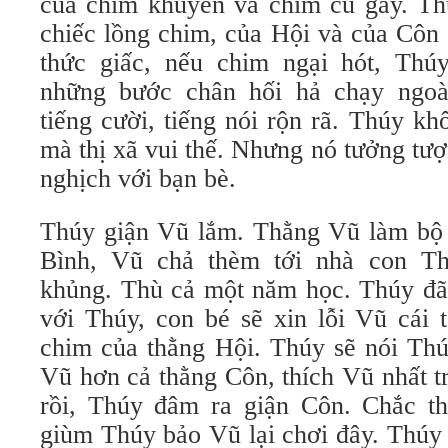
của chim khuyên và chim cu gáy. Thú
chiếc lồng chim, của Hội và của Côn 
thức giấc, nếu chim ngại hót, Thú
những bước chân hối hả chạy ngo
tiếng cười, tiếng nói rộn rã. Thúy k
mà thị xã vui thế. Nhưng nó tưởng tư
nghịch với bạn bè.
Thúy giận Vũ lắm. Thằng Vũ làm bộ
Bình, Vũ chả thèm tới nhà con Th
khủng. Thù cả một năm học. Thúy đã 
với Thúy, con bé sẽ xin lỗi Vũ cái 
chim của thằng Hội. Thúy sẽ nói Thú
Vũ hơn cả thằng Côn, thích Vũ nhất t
rồi, Thúy đâm ra giận Côn. Chắc t
giùm Thúy bảo Vũ lại chơi đây. Thúy