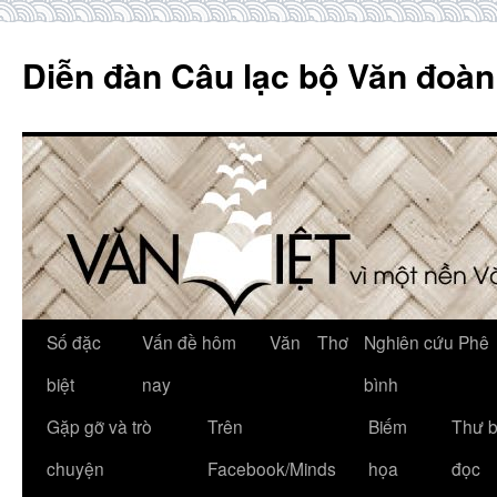
Skip
to
Diễn đàn Câu lạc bộ Văn đoàn
content
Số đặc
Vấn đề hôm
Văn
Thơ
Nghiên cứu Phê
biệt
nay
bình
Gặp gỡ và trò
Trên
Biếm
Thư 
chuyện
Facebook/Minds
họa
đọc