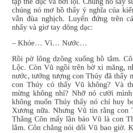
tập thể dục và bơi lội. Chúng nó say s
chúng nó mơ hồ thấy ý nghĩa của kiến
vẫn đùa nghịch. Luyến đứng trên c
nhẩy và giơ tay dõng dạc:
– Khỏe… Vì… Nước…
Rồi pờ lông dzông xuống hồ tắm. Côn
Lộc. Còn Vũ ngồi trên bờ xi măng, n
nước, tưởng tượng con Thúy đã thấy n
con Thúy có thấy Vũ không? Và t
mừng không nhỉ? Nhỡ nó cười mình 
không muốn Thúy thấy nó chỉ huy b
Xương nữa. Nhưng Vũ tin rằng con 
Thằng Côn mấy lần bảo Vũ là con Th
lắm. Côn chẳng nói dối Vũ bao giờ. 