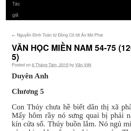
Tác
giả
←
Nguyễn Đình Toàn từ Đồng Cỏ tới Áo Mơ Phai
VĂN HỌC MIỀN NAM 54-75 (126
5)
Posted on
6 Tháng Tám, 2015
by
Văn Việt
Duyên Anh
Chương 5
Con Thúy chưa hề biết dân thị xã phấ
Mấy hôm rầy nó sưng quai bị phải 
kín cửa sổ. Thúy buồn lắm. Nó ngủ m