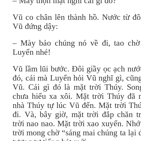
– Mày thộn mặt nghĩ cái gì đó?
Vũ co chân lên thành hồ. Nước từ đôi
Vũ đứng dậy:
– Mày bảo chúng nó về đi, tao chờ
Luyến nhé!
Vũ lầm lũi bước. Đôi giầy ọc ạch nướ
đó, cái mà Luyến hỏi Vũ nghĩ gì, cũn
Vũ. Cái gì đó là mặt trời Thúy. So
chưa hiểu xa xôi. Mặt trời Thúy đã
nhà Thúy tự lúc Vũ đến. Mặt trời Th
đi. Và, bây giờ, mặt trời đắp chăn 
trời nao nao. Mặt trời xao xuyến. Nh
trời mong chờ “sáng mai chúng ta lại 