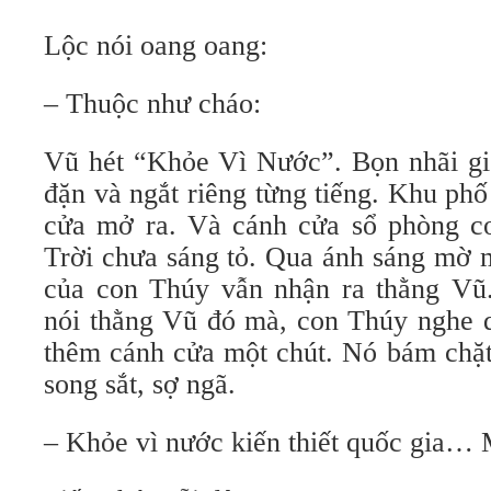
Lộc nói oang oang:
– Thuộc như cháo:
Vũ hét “Khỏe Vì Nước”. Bọn nhãi giơ
đặn và ngắt riêng từng tiếng. Khu ph
cửa mở ra. Và cánh cửa sổ phòng c
Trời chưa sáng tỏ. Qua ánh sáng mờ m
của con Thúy vẫn nhận ra thằng Vũ.
nói thằng Vũ đó mà, con Thúy nghe q
thêm cánh cửa một chút. Nó bám chặt
song sắt, sợ ngã.
– Khỏe vì nước kiến thiết quốc gia… 