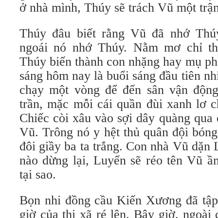
ở nhà mình, Thúy sẽ trách Vũ một trận
Thúy đâu biết rằng Vũ đã nhớ Th
ngoái nó nhớ Thúy. Nằm mơ chỉ t
Thúy biến thành con nhặng hay mụ ph
sáng hôm nay là buổi sáng đầu tiên nh
chạy một vòng để đến sân vận động
trần, mặc mỗi cái quần đùi xanh lơ 
Chiếc còi xâu vào sợi dây quàng qua 
Vũ. Trông nó y hệt thủ quân đội bóng
đôi giầy ba ta trắng. Con nhà Vũ dặn L
nào dừng lại, Luyến sẽ réo tên Vũ ầ
tại sao.
Bọn nhi đồng cầu Kiến Xương đã tập
giờ của thị xã ré lên. Bây giờ, ngoài 