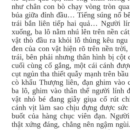
như chân con bò chạy vòng tròn quan
búa giữa đỉnh đầu… Tiếng súng nổ bê
trái bắn liên tiếp hai quả… Người lí
xuống, ba lô nằm nhú lên trên nền cát,
vật thò đầu ra khỏi lỗ thủng kêu ngu
đen của con vật hiện rõ trên nền trời
trái, bên phải nhưng thân hình bị cột 
cuối cùng cố gắng, một cái cánh đượ
cụt ngủn tha thiết quẫy mạnh trên bầu
cò khẩu Thượng liên, đạn ghim vào c
ba lô, ghim vào thân thể người lính 
vật nhỏ bé đang giẫy giụa cố rút ch
cánh vịt làm sao chịu đựng được sức
buốt của hàng chục viên đạn. Người 
thật xứng đáng, chẳng nên ngậm ngùi