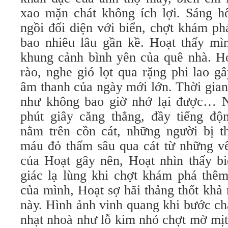
xao mặn chát không ích lợi. Sáng 
ngồi đối diện với biển, chợt khám ph
bao nhiêu lâu gần kề. Hoạt thấy mìn
khung cảnh bình yên của quê nhà. Ho
rào, nghe gió lọt qua rặng phi lao g
âm thanh của ngày mới lớn. Thời gian
như không bao giờ nhớ lại được… N
phút giây căng thẳng, đầy tiếng độ
nằm trên cồn cát, những người bị th
máu đỏ thấm sâu qua cát từ những vế
của Hoạt gây nên, Hoạt nhìn thấy bi
giác lạ lùng khi chợt khám phá thêm
của mình, Hoạt sợ hãi thảng thốt khả
này. Hình ảnh vinh quang khi bước c
nhạt nhoà như lỗ kim nhỏ chợt mờ mịt