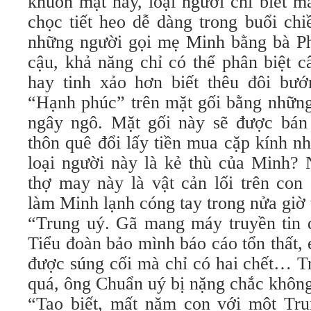
khuôn mặt này, loại người chỉ biết m
chọc tiết heo dễ dàng trong buổi chi
những người gọi mẹ Minh bằng bà P
cậu, khả năng chỉ có thể phân biệt 
hay tinh xảo hơn biết thêu đôi bư
“Hạnh phúc” trên mặt gối bằng những
ngây ngô. Mặt gối này sẽ được bán
thôn quê đổi lấy tiền mua cặp kính
loại người này là kẻ thù của Minh?
thợ may này là vật cản lối trên con
làm Minh lạnh cóng tay trong nửa giờ
“Trung uý. Gã mang máy truyền tin 
Tiểu đoàn bảo mình báo cáo tổn thất,
được súng cối mà chỉ có hai chết… T
quá, ông Chuẩn uý bị nặng chắc khôn
“Tao biết, mất năm con với một Tru