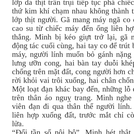
lớp da thịt trần trụi tiếp tục phá chi
thứ kim khí chạm nhau không thành t
lớp thịt người. Gã mang máy ngã co q
cao su từ chiếc máy đến ống liên hợ
thẳng. Minh bị kéo giựt trở lại, g
động tác cuối cùng, hai tay co để trút
máy, người lính muốn bỏ gánh nặng t
lưng ưỡn cong, hai bàn tay duỗi khé
chống trên mặt đất, cong người hơn c
rời khỏi vai trôi xuống, hai chân ch
Một loạt đạn khác bay đến, những lỗ 
trên thân áo nguỵ trang. Minh nghe
viên đạn đi qua thân thể người lính
liên hợp xuống đất, trước mắt chỉ c
lửa.
“Đổi tần số nội bộ”. Minh hét thậ