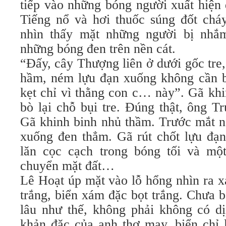
tiếp vào những bóng người xuất hiện
Tiếng nổ và hơi thuốc súng đốt cháy
nhìn thấy mặt những người bị nhắ
những bóng đen trên nền cát.
“Đấy, cây Thượng liên ở dưới gốc tre
hầm, ném lựu đạn xuống không cần bắ
kẹt chỉ vì thằng con c… này”. Gã khi
bò lại chỗ bụi tre. Đúng thật, ông T
Gã khinh binh nhủ thầm. Trước mắt 
xuống đen thẳm. Gã rút chốt lựu đạn,
lăn cọc cạch trong bóng tối và mộ
chuyển mặt đất…
Lê Hoạt úp mặt vào lỗ hổng nhìn ra x
trắng, biển xám đặc bọt trắng. Chưa 
lâu như thế, không phải không có dị
khản đặc của anh thợ may, biển chỉ 