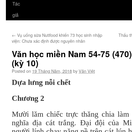
Tác
giả
←
Vụ uống sữa Nutifood khiến 73 học sinh nhập
Thấu t
viện: Chưa xác định được nguyên nhân
Văn học miền Nam 54-75 (470
(kỳ 10)
Posted on
19 Tháng Năm, 2018
by
Văn Việt
Dựa lưng nỗi chết
Chương 2
Mười lăm chiếc trực thăng chia làm 
nghĩa địa cát trắng. Đại đội của M
người lính chạy nặng nề trên cát lún 