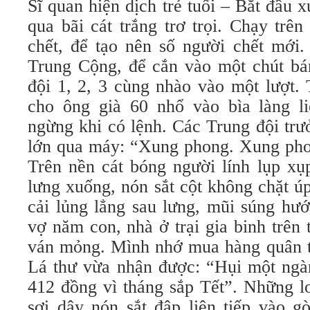
Sĩ quan hiện dịch trẻ tuổi – Bắt đầu
qua bãi cát trắng trơ trọi. Chạy trên
chết, để tạo nên số người chết mới
Trung Cộng, để cắn vào một chút bá
đội 1, 2, 3 cùng nhào vào một lượt. 
cho ông già 60 nhổ vào bìa làng liê
ngừng khi có lệnh. Các Trung đội tr
lớn qua máy: “Xung phong. Xung 
Trên nền cát bóng người lính lụp xụ
lưng xuống, nón sắt cột không chặt ú
cải lủng lẳng sau lưng, mũi súng hướ
vợ năm con, nhà ở trại gia binh trên
ván mỏng. Mình nhớ mua hàng quân ti
Lá thư vừa nhận được: “Hụi một ngà
412 đồng vì tháng sắp Tết”. Những l
sợi dây nón sắt đập liên tiếp vào g