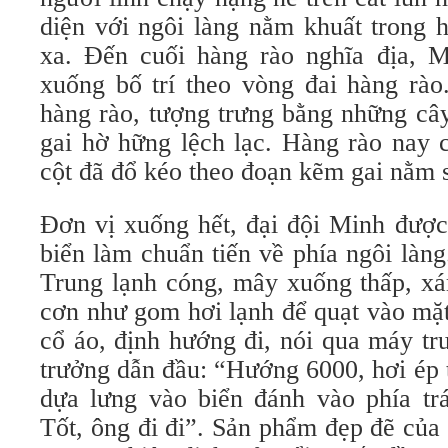
diện với ngôi làng nằm khuất trong 
xa. Đến cuối hàng rào nghĩa địa, 
xuống bố trí theo vòng đai hàng rào
hàng rào, tượng trưng bằng những câ
gai hờ hững lệch lạc. Hàng rào nay c
cột đã đổ kéo theo đoạn kẽm gai nằm s
Đơn vị xuống hết, đại đội Minh được
biển làm chuẩn tiến về phía ngôi làn
Trung lạnh cóng, mây xuống thấp, xá
cơn như gom hơi lạnh để quạt vào mặ
cổ áo, định hướng đi, nói qua máy tr
trưởng dẫn đầu: “Hướng 6000, hơi ép tr
dựa lưng vào biển đánh vào phía trá
Tốt, ông đi đi”. Sản phẩm đẹp đẽ của 