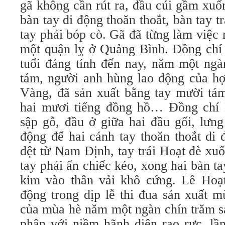
gã không cần rút ra, đầu cúi gầm xuố
bàn tay di động thoăn thoắt, bàn tay t
tay phải bóp cò. Gã đã từng làm việc 
một quận lỵ ở Quảng Bình. Đồng chí
tuổi đảng tính đến nay, năm một ngà
tám, người anh hùng lao động của hợ
Vàng, đã sản xuất bằng tay mười tám
hai mươi tiếng đồng hồ… Đồng chí 
sập gỗ, đầu ở giữa hai đầu gối, lưn
động để hai cánh tay thoăn thoắt di 
dệt từ Nam Định, tay trái Hoạt đè xu
tay phải ấn chiếc kéo, xong hai bàn ta
kim vào thân vải khô cứng. Lê Hoạ
động trong dịp lễ thi đua sản xuất 
của mùa hè năm một ngàn chín trăm s
phận với niềm hãnh diện rạo rực, lầ