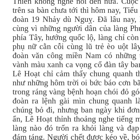
Thiên không nghe nói đến nữa. Cuộc 
trên sa bàn chưa tới thì hôm nay, Tiể
đoàn 19 Nhảy dù Nguỵ. Đã lâu nay,
cùng vì những người dân của làng Phú
phía Tây, hướng quốc lộ, làng chỉ còn 
phụ nữ cằn cỗi cùng lũ trẻ èo uột lâ
đoàn văn công miền Nam có những t
vành màu xanh ca vọng cổ đàn tây ba
Lê Hoạt chỉ cảm thấy chung quanh t
như những hôm trời oi bức báo cơn b
trong ráng vàng bệnh hoạn chói đỏ góc
đoàn ra lệnh gài mìn chung quanh 
chúng bỏ đi, nhưng ban ngày khi đơn
ẩn, Lê Hoạt thỉnh thoảng nghe tiếng 
làng nào đó trốn ra khỏi làng và đạ
đám táng. Người chết được kéo về, bó