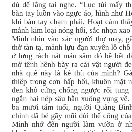
đủ để lắng tai nghe. “Lục túi mấy t
bàn tay luồn vào ngực áo, hình như H
khi bàn tay chạm phải, Hoạt cảm thấy
mảnh kim loại nóng hổi, sắc nhọn xao
Minh nhìn vào xác người thợ may, gã
thở tàn tạ, mảnh lựu đạn xuyên lỗ chỗ 
ở lưng rách nát máu sẫm đỏ bê bết đấ
mở tênh hênh bày ra cái vật người đ
nhà quê này là kẻ thù của mình? G
thiếp trong cơn hấp hối, khuôn mặt 
đen khô cứng chổng ngược rối tung 
ngắn hai nếp sâu hằn xuống vụng về.
ba mươi tám tuổi, người Quảng Bìn
chính đã bẻ gãy mũi dùi thế công c
Minh nhớ đến người làm vườn ở nh