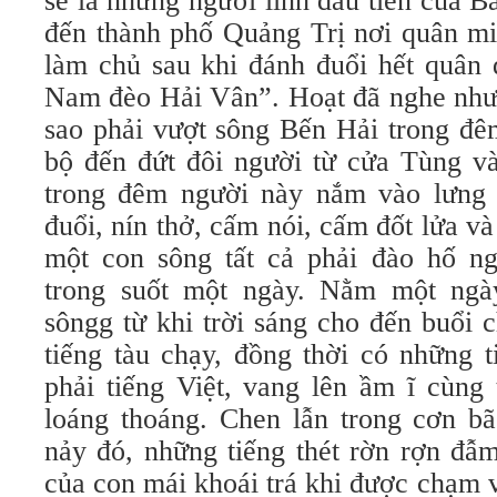
sẽ là những người lính đầu tiên của 
đến thành phố Quảng Trị nơi quân m
làm chủ sau khi đánh đuổi hết quân
Nam đèo Hải Vân”. Hoạt đã nghe như t
sao phải vượt sông Bến Hải trong đê
bộ đến đứt đôi người từ cửa Tùng và
trong đêm người này nắm vào lưng 
đuổi, nín thở, cấm nói, cấm đốt lửa v
một con sông tất cả phải đào hố n
trong suốt một ngày. Nằm một ngà
sôngg từ khi trời sáng cho đến buổi 
tiếng tàu chạy, đồng thời có những t
phải tiếng Việt, vang lên ầm ĩ cùng
loáng thoáng. Chen lẫn trong cơn b
nảy đó, những tiếng thét rờn rợn đẫm
của con mái khoái trá khi được chạm 