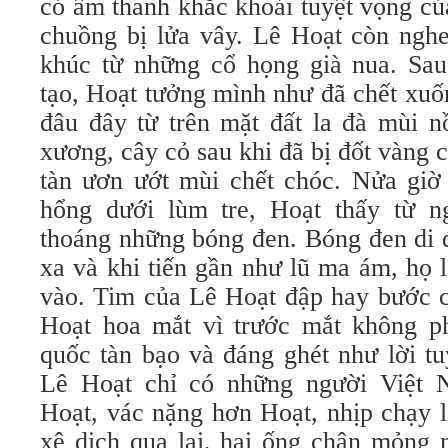
có âm thanh khắc khoải tuyệt vọng của
chuồng bị lửa vây. Lê Hoạt còn nghe
khúc từ những cổ họng già nua. Sau
tạo, Hoạt tưởng mình như đã chết xuố
đâu đây từ trên mặt đất la đà mùi n
xương, cây cỏ sau khi đã bị đốt vàng c
tàn ươn ướt mùi chết chóc. Nửa giờ 
hổng dưới lùm tre, Hoạt thấy từ n
thoáng những bóng đen. Bóng đen di 
xa và khi tiến gần như lũ ma ám, họ 
vào. Tim của Lê Hoạt đập hay bước c
Hoạt hoa mắt vì trước mắt không p
quốc tàn bạo và đáng ghét như lời tu
Lê Hoạt chỉ có những người Việt 
Hoạt, vác nặng hơn Hoạt, nhịp chạy l
xê dịch qua lại, hai ống chân mỏng 