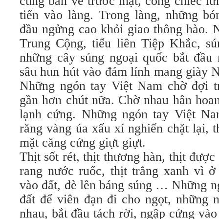
cùng bắn về trước mặt, cong chiếc l
tiến vào làng. Trong làng, những bó
đầu ngửng cao khỏi giao thông hào. 
Trung Cộng, tiểu liên Tiệp Khắc, s
những cây súng ngoại quốc bắt đầu
sâu hun hút vào đám lính mang giày 
Những ngón tay Việt Nam chờ đợi t
gần hơn chút nữa. Chờ nhau hân hoan
lạnh cứng. Những ngón tay Việt Na
răng vàng úa xấu xí nghiến chặt lại, t
mặt căng cứng giựt giựt.
Thịt sốt rét, thịt thương hàn, thịt đư
rang nước ruốc, thịt trắng xanh vì ở
vào đất, đè lên báng súng … Những n
đất để viên đạn đi cho ngọt, những 
nhau, bắt đầu tách rời, ngập cứng vào