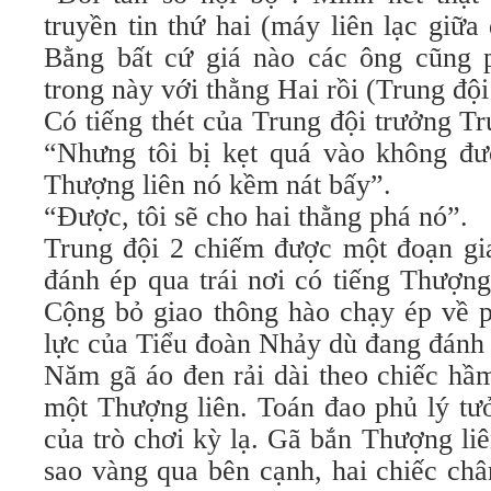
truyền tin thứ hai (máy liên lạc giữa 
Bằng bất cứ giá nào các ông cũng ph
trong này với thằng Hai rồi (Trung đội
Có tiếng thét của Trung đội trưởng T
“Nhưng tôi bị kẹt quá vào không đ
Thượng liên nó kềm nát bấy”.
“Được, tôi sẽ cho hai thằng phá nó”.
Trung đội 2 chiếm được một đoạn gia
đánh ép qua trái nơi có tiếng Thượng 
Cộng bỏ giao thông hào chạy ép về p
lực của Tiểu đoàn Nhảy dù đang đánh
Năm gã áo đen rải dài theo chiếc hầ
một Thượng liên. Toán đao phủ lý tư
của trò chơi kỳ lạ. Gã bắn Thượng li
sao vàng qua bên cạnh, hai chiếc châ