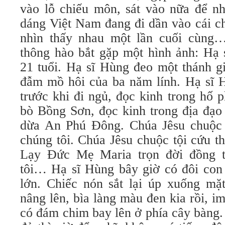
vào lỗ chiếu môn, sát vào nữa để nh
dáng Việt Nam đang đi dần vào cái c
nhìn thấy nhau một lần cuối cùng…
thông hào bắt gặp một hình ảnh: Hạ
21 tuổi. Hạ sĩ Hùng đeo một thánh g
đẫm mồ hôi của ba năm lính. Hạ sĩ H
trước khi đi ngủ, đọc kinh trong hố 
bò Bồng Sơn, đọc kinh trong địa đạo
dừa An Phú Đông. Chúa Jêsu chuộc 
chúng tôi. Chúa Jêsu chuộc tội cứu t
Lạy Đức Mẹ Maria trọn đời đồng t
tôi… Hạ sĩ Hùng bây giờ có đôi con 
lớn. Chiếc nón sắt lại úp xuống mặt
nâng lên, bìa làng màu đen kia rồi, im
có đám chim bay lên ở phía cây bàng