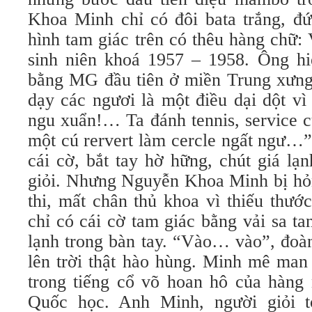
Khoa Minh chỉ có đôi bata trắng, đứ
hình tam giác trên có thêu hàng chữ:
sinh niên khoá 1957 – 1958. Ông hi
bằng MG đầu tiên ở miền Trung xưng 
dạy các ngươi là một điều dại dột vì
ngu xuẩn!… Ta đánh tennis, service c
một cú rervert làm cercle ngất ngư…”
cái cờ, bắt tay hờ hững, chút giá lạ
giỏi. Nhưng Nguyễn Khoa Minh bị hỏn
thi, mất chân thủ khoa vì thiếu thư
chỉ có cái cờ tam giác bằng vải sa t
lạnh trong bàn tay. “Vào… vào”, đoà
lên trời thật hào hùng. Minh mê man 
trong tiếng cổ võ hoan hô của hàng 
Quốc học. Anh Minh, người giỏi 