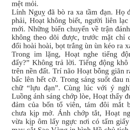
mệt mỏi.
Lính Nguỵ đã bò ra xa tầm đạn. Họ đ
phải, Hoạt không biết, người liên lạ
mới. Những biến chuyển về trận đánh
không theo dõi được, trước mặt chỉ 
đổi hoài hoài, bọt trắng ùn ùn kéo ra
Trong im lặng, Hoạt nghe tiếng độ
đấy?” Không trả lời. Tiếng động khô 
trên nền đất. Trí não Hoạt bỗng giãn
bấc lên hết cỡ. Trong sáng suốt đau 
chữ “lựu đạn”. Cùng lúc với ý nghĩ
Luồng ánh sáng chớp lòe, Hoạt thấy đ
đảm của bốn tổ viên, tám đôi mắt bố
chưa kịp mở. Ánh chớp tắt, Hoạt ng
vừa kịp ôm lấy ngực nơi có tấm giấy
may cắt Sao Vàng in hình Hồ chủ tịch