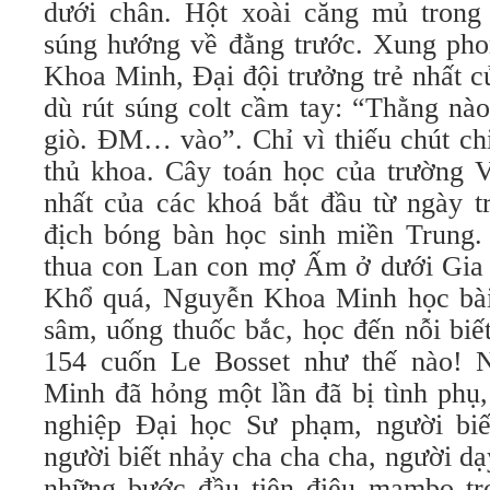
dưới chân. Hột xoài căng mủ trong
súng hướng về đằng trước. Xung ph
Khoa Minh, Đại đội trưởng trẻ nhất 
dù rút súng colt cầm tay: “Thằng nào
giò. ĐM… vào”. Chỉ vì thiếu chút ch
thủ khoa. Cây toán học của trường V
nhất của các khoá bắt đầu từ ngày t
địch bóng bàn học sinh miền Trung
thua con Lan con mợ Ấm ở dưới Gia 
Khổ quá, Nguyễn Khoa Minh học bài
sâm, uống thuốc bắc, học đến nỗi biết
154 cuốn Le Bosset như thế nào!
Minh đã hỏng một lần đã bị tình phụ,
nghiệp Đại học Sư phạm, người biết
người biết nhảy cha cha cha, người d
những bước đầu tiên điệu mambo tr