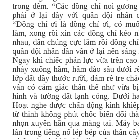
trong đêm. “Các đồng chí noi gương 
phải ở lại đây với quân đội nhân
“Đồng chí ơi là đồng chí ơi, có muố
làm, xong rồi xin các đồng chí kéo 
nhau, dân chúng cực lắm rồi đồng ch
quân đội nhân dân vẫn ở lại nên sáng 
Ngay khi chiếc phản lực vừa trên cao
nhảy xuống hầm, hầm đào sâu dưới rễ
lớp đất dầy thước rưỡi, đám rễ tre c
vẫn có cảm giác thân thể như vừa bị
hình và tường đất lạnh cóng. Dưới ha
Hoạt nghe được chấn động kinh khiếp
từ thinh không phút chốc biến đổi th
nhọn xuyên hẳn qua màng tai. Máy ba
lẫn trong tiếng nổ lép bép của thân câ