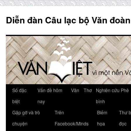
Skip
to
Diễn đàn Câu lạc bộ Văn đoàn
content
Số đặc
Vấn đề hôm
Văn
Thơ
Nghiên cứu Phê
biệt
nay
bình
Gặp gỡ và trò
Trên
Biếm
Thư 
chuyện
Facebook/Minds
họa
đọc