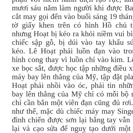
mươi sáu năm làm người khi được Ban
cắt may gọi đến vào buổi sáng 19 thá
tờ giấy khen trên có hình Hồ chủ t
nhưng Hoạt bị kéo ra khỏi niềm vui bì
chiếc sập gỗ, bị dúi vào tay khẩu s
kéo. Lê Hoạt phải luồn đạn vào tr
hình cong thay vì luồn chỉ vào kim. 
xe bọc sắt, được học tập những điều 
máy bay lên thẳng của Mỹ, tập đặt pl
Hoạt phải nhồi vào óc, phải tin nhữ
bay lên thẳng của Mỹ chỉ có mỗi bộ 
chỉ cần bắn một viên đạn cũng đủ rơi
như thế, mặc dù chiếc máy may Sing
đình chiến được sơn lại bằng tay vẫ
lại và cạo sửa để nguỵ tạo dưới một