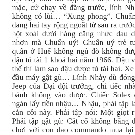
mặc, cứ chạy về đằng trước, lính Nh
không có lùi… “Xung phong”. Chuẩn
dang hai tay rộng ngoắt từ sau ra tr
hột xoài dưới háng căng nhức đau đ
nhơn mà Chuẩn uý! Chuẩn uý trẻ tu
quân ở Huế không ngủ đò không đượ
đậu tú tài 1 khoá hai năm 1966. Đậu 
thế thì làm sao đậu được tú tài hai. X
đầu máy gật gù… Lính Nhảy dù đóng 
Jeep của Đại đội trưởng, chỉ tiếc n
bánh không vào được. Chiếc Solex 
ngàn lấy tiền nhậu… Nhậu, phải tập 
cằn cỗi này. Phải tập nói: Một giọt 
Phải tập gật gù: Cắt cổ không bằng đ
chơi với con dao commando mua lại 