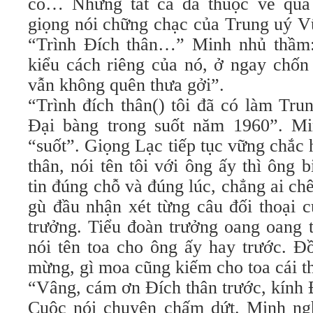
có… Nhưng tất cả đã thuộc về quá 
giọng nói chững chạc của Trung uý V
“Trình Đích thân…” Minh nhủ thầm:
kiểu cách riêng của nó, ở ngay chốn
vẫn không quên thưa gởi”.
“Trình đích thân() tôi đã có làm Tru
Đại bàng trong suốt năm 1960”. Mi
“suốt”. Giọng Lạc tiếp tục vững chắc
thân, nói tên tôi với ông ấy thì ông b
tin đúng chỗ và đúng lúc, chẳng ai ch
gù đầu nhận xét từng câu đối thoại 
trưởng. Tiểu đoàn trưởng oang oang t
nói tên toa cho ông ấy hay trước. Đồ
mừng, gì moa cũng kiếm cho toa cái t
“Vâng, cám ơn Đích thân trước, kính Đ
Cuộc nói chuyện chấm dứt. Minh ng