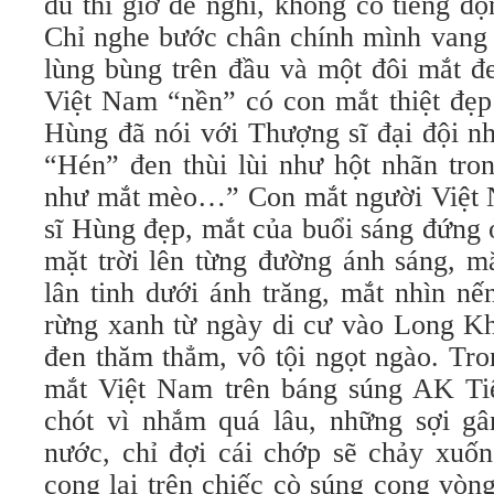
đủ thì giờ để nghĩ, không có tiếng đ
Chỉ nghe bước chân chính mình vang t
lùng bùng trên đầu và một đôi mắt đ
Việt Nam “nền” có con mắt thiệt đẹp
Hùng đã nói với Thượng sĩ đại đội n
“Hén” đen thùi lùi như hột nhãn tro
như mắt mèo…” Con mắt người Việt 
sĩ Hùng đẹp, mắt của buổi sáng đứng
mặt trời lên từng đường ánh sáng, m
lân tinh dưới ánh trăng, mắt nhìn nế
rừng xanh từ ngày di cư vào Long K
đen thăm thẳm, vô tội ngọt ngào. Tro
mắt Việt Nam trên báng súng AK Ti
chót vì nhắm quá lâu, những sợi g
nước, chỉ đợi cái chớp sẽ chảy xuố
cong lại trên chiếc cò súng cong vòng