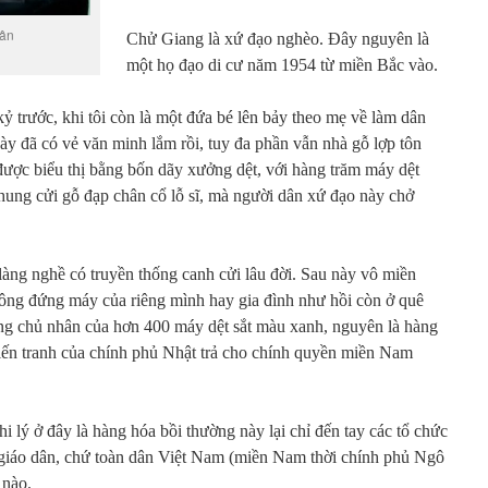
uân
Chử Giang là xứ đạo nghèo. Đây nguyên là
một họ đạo di cư năm 1954 từ miền Bắc vào.
trước, khi tôi còn là một đứa bé lên bảy theo mẹ về làm dân
ày đã có vẻ văn minh lắm rồi, tuy đa phần vẫn nhà gỗ lợp tôn
 được biểu thị bằng bốn dãy xưởng dệt, với hàng trăm máy dệt
khung cửi gỗ đạp chân cổ lỗ sĩ, mà người dân xứ đạo này chở
 làng nghề có truyền thống canh cửi lâu đời. Sau này vô miền
ng đứng máy của riêng mình hay gia đình như hồi còn ở quê
ững chủ nhân của hơn 400 máy dệt sắt màu xanh, nguyên là hàng
hiến tranh của chính phủ Nhật trả cho chính quyền miền Nam
i lý ở đây là hàng hóa bồi thường này lại chỉ đến tay các tổ chức
giáo dân, chứ toàn dân Việt Nam (miền Nam thời chính phủ Ngô
 nào.