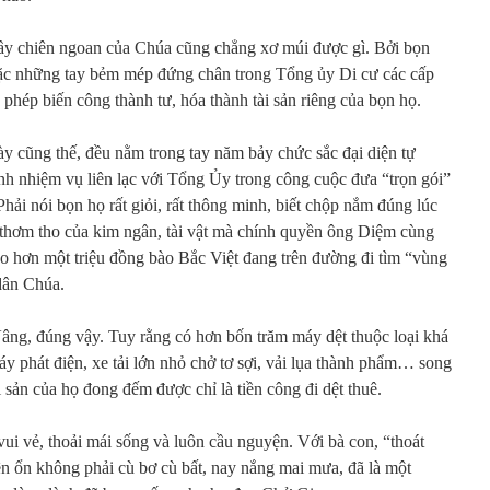
 bầy chiên ngoan của Chúa cũng chẳng xơ múi được gì. Bởi bọn
ặc những tay bẻm mép đứng chân trong Tổng ủy Di cư các cấp
 phép biến công thành tư, hóa thành tài sản riêng của bọn họ.
y cũng thế, đều nằm trong tay năm bảy chức sắc đại diện tự
nh nhiệm vụ liên lạc với Tổng Ủy trong công cuộc đưa “trọn gói”
ải nói bọn họ rất giỏi, rất thông minh, biết chộp nắm đúng lúc
 thơm tho của kim ngân, tài vật mà chính quyền ông Diệm cùng
ho hơn một triệu đồng bào Bắc Việt đang trên đường đi tìm “vùng
 dân Chúa.
ng, đúng vậy. Tuy rằng có hơn bốn trăm máy dệt thuộc loại khá
máy phát điện, xe tải lớn nhỏ chở tơ sợi, vải lụa thành phẩm… song
 sản của họ đong đếm được chỉ là tiền công đi dệt thuê.
ui vẻ, thoải mái sống và luôn cầu nguyện. Với bà con, “thoát
n ổn không phải cù bơ cù bất, nay nắng mai mưa, đã là một