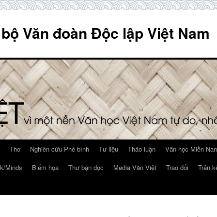
 bộ Văn đoàn Độc lập Việt Nam
Thơ
Nghiên cứu Phê bình
Tư liệu
Thảo luận
Văn học Miền Nam
k/Minds
Biếm họa
Thư bạn đọc
Media Văn Việt
Trao đổi
Trên k