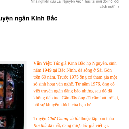
Nhà nghiên cứu Lại Nguyên Ân: “Thực tại mới đòi hỏi đối
sách mới”
→
ruyện ngắn Kinh Bắc
t
Văn Việt
: Tác giả Kinh Bắc họ Nguyễn, sinh
năm 1949 tại Bắc Ninh, đã sống ở Sài Gòn
trên 60 năm.
Trước 1975 ông có tham gia một
số sinh hoạt văn nghệ. Từ năm 1976, ông có
viết truyện ngắn đăng báo nhưng sau đó đã
không tiếp tục. Gần đây ông đã cầm bút trở lại,
bởi sự khuyến khích của bạn bè.
Truyện
Chử Giang và tôi
thuộc tập bản thảo
Roi thù
đã mất, đang được tác giả viết lại.