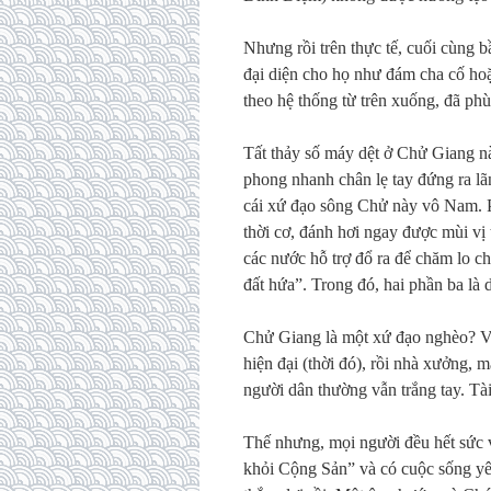
Nhưng rồi trên thực tế, cuối cùng
đại diện cho họ như đám cha cố ho
theo hệ thống từ trên xuống, đã phù
Tất thảy số máy dệt ở Chử Giang nà
phong nhanh chân lẹ tay đứng ra lã
cái xứ đạo sông Chử này vô Nam. Ph
thời cơ, đánh hơi ngay được mùi vị
các nước hỗ trợ đổ ra để chăm lo c
đất hứa”. Trong đó, hai phần ba là
Chử Giang là một xứ đạo nghèo? Vâ
hiện đại (thời đó), rồi nhà xưởng, 
người dân thường vẫn trắng tay. Tài
Thế nhưng, mọi người đều hết sức v
khỏi Cộng Sản” và có cuộc sống yê