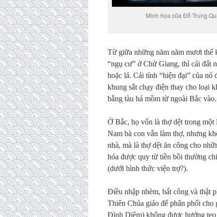
Minh họa của Đỗ Trung Q
Từ giữa những năm năm mươi thế kỷ 
“ngụ cư” ở Chử Giang, thì cái đất n
hoặc lá. Cái tính “hiện đại” của nó
khung sắt chạy điện thay cho loại 
bằng tàu há mồm từ ngoài Bắc vào.
Ở Bắc, họ vốn là thợ dệt trong một
Nam bà con vẫn làm thợ, nhưng khô
nhà, mà là thợ dệt ăn công cho nh
hóa được quy từ tiền bồi thường c
(dưới hình thức viện trợ?).
Điều nhập nhèm, bất công và thật ph
Thiên Chúa giáo để phân phối cho 
Đình Diệm) không được hưởng tẹo