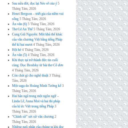
Sau nửa đời, đọc lại
Nẻo về của ý
5
Tháng Tám, 2026
Henri Bergson – triết gia của niềm vui
sống
5 Tháng Tám, 2026
Án văn (6)
5 Tháng Tám, 2026
Thơ Lê An Thế
5 Tháng Tám, 2026
Cung Giũ Nguyên: Một khả thể khác
của văn chương Việt bằng tiếng Pháp
thế kỉ hai mươi
4 Tháng Tám, 2026
Hội hè
4 Tháng Tám, 2026
Án văn (5)
4 Tháng Tám, 2026
Khi thực tại trở thành đức tin cuối
cùng: Đọc Brodsky từ bài thơ
Cô đơn
4 Tháng Tám, 2026
Còn chút gì cho nghệ thuật
3 Tháng
Tám, 2026
Một saga do Hoàng Minh Tường kể
3
Tháng Tám, 2026
Hai bản ngã trong một ngôn ngữ –
Linda Lê, Anna Moï và hai thi pháp
của kí ức Việt trong tiếng Pháp
3
Tháng Tám, 2026
“Chính sử” xét xử văn chương
2
Tháng Tám, 2026
Những ngộ nhận của chúng ta khi đọc