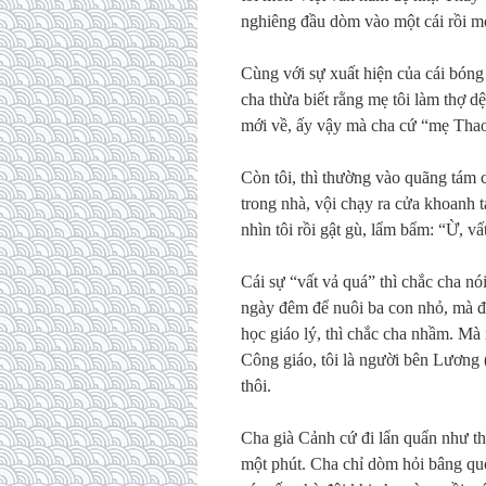
nghiêng đầu dòm vào một cái rồi mới
Cùng với sự xuất hiện của cái bóng
cha thừa biết rằng mẹ tôi làm thợ 
mới về, ấy vậy mà cha cứ “mẹ Thao
Còn tôi, thì thường vào quãng tám c
trong nhà, vội chạy ra cửa khoanh 
nhìn tôi rồi gật gù, lẩm bẩm: “Ừ, v
Cái sự “vất vả quá” thì chắc cha nó
ngày đêm để nuôi ba con nhỏ, mà đứ
học giáo lý, thì chắc cha nhầm. Mà
Công giáo, tôi là người bên Lương (
thôi.
Cha già Cảnh cứ đi lẩn quẩn như t
một phút. Cha chỉ dòm hỏi bâng quơ v