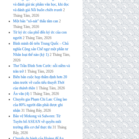
và đánh giá tác phẩm văn học, khi đọc
và đánh giá
Nỗi buồn chiến tranh
2
Tháng Tám, 2026
Một bản “xô-nát” thấu tâm can
2
Tháng Tám, 2026
Từ ký ức của phố đến ký ức của con
người
2 Tháng Tám, 2026
Bình minh đỏ trên Trung Quốc – Chủ
nghĩa Cộng sản Chế ngự một phần tư
Nhân loại thế nào (kỳ 1)
2 Tháng Tám,
2026
Thơ Trần Đình Sơn Cước: nỗi niềm và
trăn trở
1 Tháng Tám, 2026
Biên bản cuộc họp thẩm định hơn 20
năm trước về cuốn tiểu thuyết
Thời
của thánh thần
1 Tháng Tám, 2026
Án văn (4)
1 Tháng Tám, 2026
Chuyên gia Phạm Chi Lan: Công lao
của 80% người dân phải được ghi
nhận
31 Tháng Bảy, 2026
Bảo vệ Mekong và Salween: Từ
Tuyên bố ASEAN về quyền môi
trường đến cơ chế thực thi
31 Tháng
Bảy, 2026
Chuyến du hành của Hoàng đế An