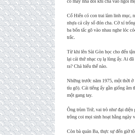
có mấy nhà đôi khi cha vào ngồi m
Cố Hiển có con trai làm linh mục, 
nhựa cả cây số đón cha. Cờ xí trống 
ba bốn tấc gõ vào nhau nghe lóc cóc
trắc.
Từ khi lên Sài Gòn học cho đến tậ
lại cái thứ nhạc cụ lạ lùng ấy. Ai đ
ra? Chả hiểu thế nào.
Những trước năm 1975, một thời ở S
tíu gõ). Cái tiếng ấy gần giống âm t
một gang tay.
Ông trùm Trứ, vai trò như đại diện
trông coi mọi sinh hoạt hằng ngày v
Còn bà quản Ba, thực sự đến giờ tôi