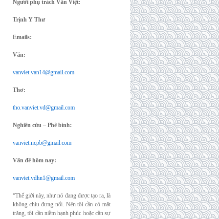
Người phụ trách Văn Việt:
Trịnh Y Thư
Emails:
Văn:
vanviet.van14@gmail.com
Thơ:
tho.vanviet.vd@gmail.com
Nghiên cứu – Phê bình:
vanviet.ncpb@gmail.com
Vấn đề hôm nay:
vanviet.vdhn1@gmail.com
“Thế giới này, như nó đang được tạo ra, là
không chịu đựng nổi. Nên tôi cần có mặt
trăng, tôi cần niềm hạnh phúc hoặc cần sự