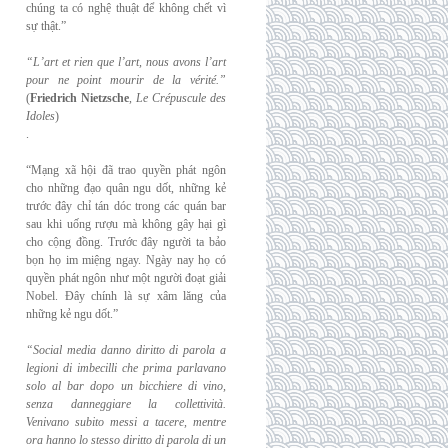
chúng ta có nghệ thuật để không chết vì
sự thật.”
“L’art et rien que l’art, nous avons l’art
pour ne point mourir de la vérité.”
(
Friedrich
Nietzsche
,
Le Crépuscule des
Idoles
)
.
“Mạng xã hội đã trao quyền phát ngôn
cho những đạo quân ngu dốt, những kẻ
trước đây chỉ tán dóc trong các quán bar
sau khi uống rượu mà không gây hại gì
cho cộng đồng. Trước đây người ta bảo
bọn họ im miệng ngay. Ngày nay họ có
quyền phát ngôn như một người đoạt giải
Nobel. Đây chính là sự xâm lăng của
những kẻ ngu dốt.”
“Social media danno diritto di parola a
legioni di imbecilli che prima parlavano
solo al
bar dopo un bicchiere di vino,
senza danneggiare la collettività.
Venivano subito messi a
tacere, mentre
ora hanno lo stesso diritto di parola di un