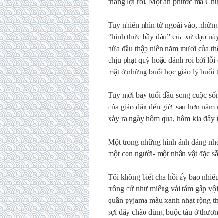
thắng lợi rồi. Một ân phước mà Ch
Tuy nhiên nhìn từ ngoài vào, nhữn
“hình thức bầy đàn” của xứ đạo nà
nửa đầu thập niên năm mươi của th
chịu phạt quỳ hoặc đánh roi bởi lỗi
mặt ở những buổi học giáo lý buổi t
Tuy mới bảy tuổi đầu song cuộc sốn
của giáo dân đến giờ, sau hơn năm 
xảy ra ngày hôm qua, hôm kia đây t
Một trong những hình ảnh đáng nhớ 
một con người- một nhân vật đặc sắ
Tôi không biết cha hồi ấy bao nhiêu 
trông cứ như miếng vải tám gấp vội
quần pyjama màu xanh nhạt rộng th
sợi dây chão dùng buộc tàu ở thươ