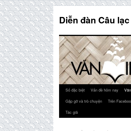
Skip
to
Diễn đàn Câu lạc
content
Số đặc biệt
Vấn đề hôm nay
Văn
Gặp gỡ và trò chuyện
Trên Faceboo
Tác giả