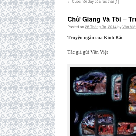
←
Cuộc nổi dậy của rác thải [1]
Chử Giang Và Tôi – T
Posted on
28 Tháng Ba, 2014
by
Văn Việ
Truyện ngắn của Kinh Bắc
Tác giả gửi Văn Việt