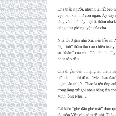
Cha thấp người, nhưng lại rất béo 
vẹo bên kia như con ngan. Ấy vậy m
làng vào nhà này một tí, thăm nhà ki
cũng như giờ nguyện của cha.
Nhà tôi ở gần nhà Xứ, nên hầu như
“lộ trình” thăm thú con chiên tron
sự “thăm” của cha. Có thể hiểu đấy 
phút nào đâu.
Cha đi gần đến thì lạng lên thềm n
cửa chính, hỏi rõ to: “Mẹ Thao đâu
nghe câu trả lời. Thao là tên ông an
trong làng xứ gọi nhau bằng tên co
Vinh, ông Nhu…
Cái kiểu “ghé đầu ghé mắt” dòm qu
tôi môn Việt văn năm đệ nhị. Thầy 