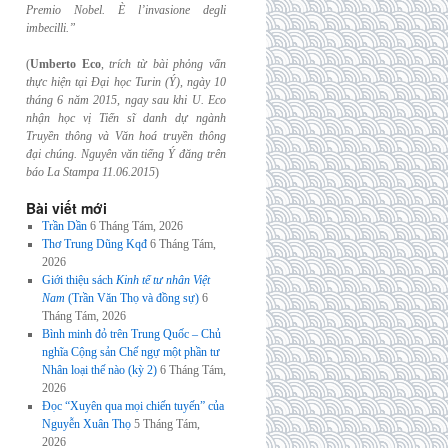
Premio Nobel. È l’invasione
degli
imbecilli.”
(
Umberto Eco
,
trích từ bài phỏng vấn
thực hiện tại Đại học Turin (Ý), ngày 10
tháng 6
năm 2015, ngay sau khi U. Eco
nhận học vị Tiến sĩ danh dự ngành
Truyền thông và
Văn hoá truyền thông
đại chúng. Nguyên văn tiếng Ý đăng trên
báo La Stampa
11.06.2015
)
Bài viết mới
Trần Dần
6 Tháng Tám, 2026
Thơ Trung Dũng Kqđ
6 Tháng Tám,
2026
Giới thiệu sách
Kinh tế tư nhân Việt
Nam
(Trần Văn Thọ và đồng sự)
6
Tháng Tám, 2026
Bình minh đỏ trên Trung Quốc – Chủ
nghĩa Cộng sản Chế ngự một phần tư
Nhân loại thế nào (kỳ 2)
6 Tháng Tám,
2026
Đọc “Xuyên qua mọi chiến tuyến” của
Nguyễn Xuân Thọ
5 Tháng Tám,
2026