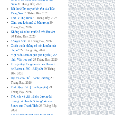
Nam
31 Tháng Bảy, 2026
Bài thơ
Hôm nay tôi ăn thịt
của Trần
Vàng Sao
31 Tháng Bảy, 2026
Thơ Lê Thọ Bình
31 Tháng Bảy, 2026
Cánh cửa luôn mở từ bên trong
30
Tháng Bảy, 2026
Không có ai hút thuốc ở trên lầu tám
30 Tháng Bảy, 2026
Chuyện tử tế
30 Tháng Bảy, 2026
Chiến tranh không có một khuôn mặt
phụ nữ
29 Tháng Bảy, 2026
Một cuốn sách đi qua giới tuyến (Góc
nhìn Văn học sử)
29 Tháng Bảy, 2026
Truyện
Kiệt tác giấu kín
của Honoré
de Balzac (1799-1850) (2)
29 Tháng
Bảy, 2026
Đặt tên cho Phủ Thành Chương
29
Tháng Bảy, 2026
Thơ Đặng Tiến (Thái Nguyên)
29
Tháng Bảy, 2026
Tiếp xúc và giải mã thơ đương đại –
trường hợp bài thơ
Đàn ghi-ta của
Lorca
của Thanh Thảo
28 Tháng Bảy,
2026