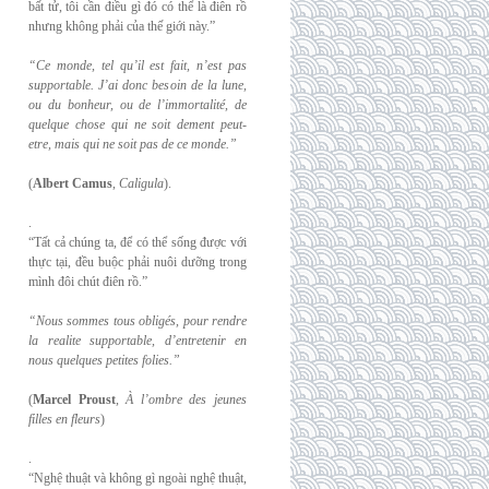
bất tử, tôi cần điều gì đó có thể là điên rồ
nhưng không phải của thế giới này.”
“Ce monde, tel qu’il est fait, n’est pas
supportable. J’ai donc besoin de la lune,
ou du
bonheur, ou de l’immortalité, de
quelque chose qui ne soit dement peut-
etre, mais qui
ne soit pas de ce monde.”
(
Albert Camus
,
Caligula
).
.
“Tất cả chúng ta, để có thể sống được với
thực tại, đều buộc phải nuôi dưỡng trong
mình đôi chút điên rồ.”
“Nous sommes tous obligés, pour rendre
la realite supportable, d’entretenir en
nous
quelques petites folies.”
(
Marcel Proust
,
À l’ombre des jeunes
filles en fleurs
)
.
“Nghệ thuật và không gì ngoài nghệ thuật,