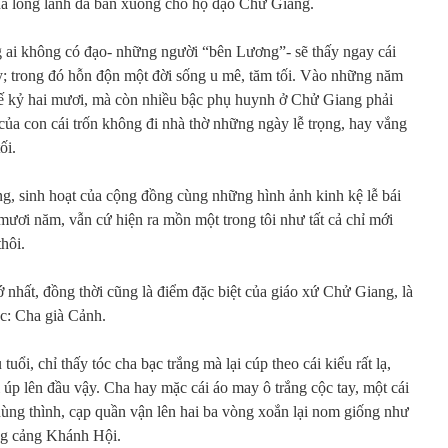
úa lòng lành đã ban xuống cho họ đạo Chử Giang.
g ai không có đạo- những người “bên Lương”- sẽ thấy ngay cái
y; trong đó hỗn độn một đời sống u mê, tăm tối. Vào những năm
ế kỷ hai mươi, mà còn nhiều bậc phụ huynh ở Chử Giang phải
 của con cái trốn không đi nhà thờ những ngày lễ trọng, hay vắng
ối.
g, sinh hoạt của cộng đồng cùng những hình ảnh kinh kệ lễ bái
mươi năm, vẫn cứ hiện ra mồn một trong tôi như tất cả chỉ mới
hôi.
nhất, đồng thời cũng là điểm đặc biệt của giáo xứ Chử Giang, là
c: Cha già Cảnh.
tuổi, chỉ thấy tóc cha bạc trắng mà lại cúp theo cái kiểu rất lạ,
 úp lên đầu vậy. Cha hay mặc cái áo may ô trắng cộc tay, một cái
ùng thình, cạp quần vận lên hai ba vòng xoắn lại nom giống như
ng cảng Khánh Hội.