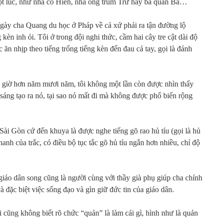
ột lúc, như nhà cố Hiển, nhà ông trùm Trứ hay bà quản Ba…
ngày cha Quang du học ở Pháp về cả xứ phải ra tận đường lộ
kèn inh ỏi. Tôi ở trong đội nghi thức, cầm hai cây tre cật dài độ
 ăn nhịp theo tiếng trống tiếng kèn đến đau cả tay, gọi là đánh
n giờ hơn năm mươi năm, tôi không một lần còn được nhìn thấy
ã sáng tạo ra nó, tại sao nó mất đi mà không được phổ biến rộng
ài Gòn cứ đến khuya là được nghe tiếng gõ rao hủ tíu (gọi là hủ
hanh của trắc, có điều bộ tục tắc gõ hủ tíu ngắn hơn nhiều, chỉ độ
 giáo dân song cũng là người cùng với thầy già phụ giúp cha chính
à đặc biệt việc sống đạo và gìn giữ đức tin của giáo dân.
 cũng không biết rõ chức “quản” là làm cái gì, hình như là quản