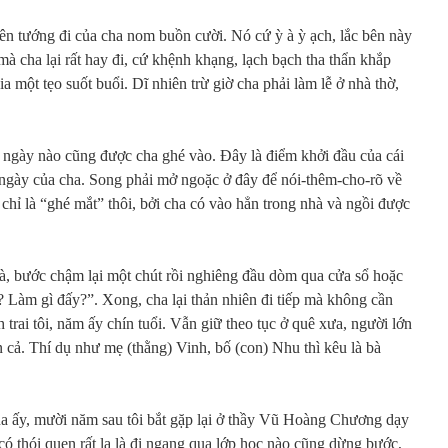
nên tướng đi của cha nom buồn cười. Nó cứ ỳ à ỳ ạch, lắc bên này
à cha lại rất hay đi, cứ khệnh khạng, lạch bạch tha thẩn khắp
a một tẹo suốt buổi. Dĩ nhiên trừ giờ cha phải làm lễ ở nhà thờ,
 ngày nào cũng được cha ghé vào. Đây là điểm khởi đầu của cái
g ngày của cha. Song phải mở ngoặc ở đây để nói-thêm-cho-rõ về
chỉ là “ghé mắt” thôi, bởi cha có vào hẳn trong nhà và ngồi được
hà, bước chậm lại một chút rồi nghiêng đầu dòm qua cửa sổ hoặc
? Làm gì đấy?”. Xong, cha lại thản nhiên đi tiếp mà không cần
h trai tôi, năm ấy chín tuổi. Vẫn giữ theo tục ở quê xưa, người lớn
n cả. Thí dụ như mẹ (thằng) Vinh, bố (con) Nhu thì kêu là bà
a ấy, mười năm sau tôi bắt gặp lại ở thầy Vũ Hoàng Chương dạy
có thói quen rất lạ là đi ngang qua lớp học nào cũng dừng bước,