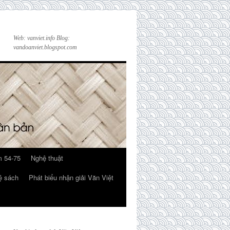
Web: vanviet.info Blog:
vandoanviet.blogspot.com
 54-75
Nghệ thuật
ệ sách
Phát biểu nhận giải Văn Việt