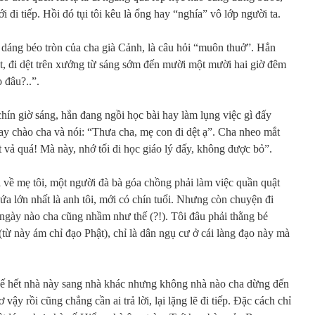
 đi tiếp. Hồi đó tụi tôi kêu là ổng hay “nghía” vô lớp người ta.
 dáng béo tròn của cha già Cảnh, là câu hỏi “muôn thuở”. Hẳn
dệt, đi dệt trên xưởng từ sáng sớm đến mười một mười hai giờ đêm
 đâu?..”.
hín giờ sáng, hẳn đang ngồi học bài hay làm lụng việc gì đấy
tay chào cha và nói: “Thưa cha, mẹ con đi dệt ạ”. Cha nheo mắt
ất vả quá! Mà này, nhớ tối đi học giáo lý đấy, không được bỏ”.
i về mẹ tôi, một người đà bà góa chồng phải làm việc quần quật
a lớn nhất là anh tôi, mới có chín tuổi. Nhưng còn chuyện đi
 ngày nào cha cũng nhầm như thế (?!). Tôi đâu phải thằng bé
từ này ám chỉ đạo Phật), chỉ là dân ngụ cư ở cái làng đạo này mà
hế hết nhà này sang nhà khác nhưng không nhà nào cha dừng đến
ậy rồi cũng chẳng cần ai trả lời, lại lặng lẽ đi tiếp. Đặc cách chỉ