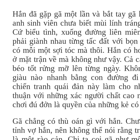
Hắn đã gặp gã một lần và bắt tay gã 
anh sinh viên chưa biết mùi lính tráng
Cứ biểu tình, xuống đường liên miê
phải giành nhau từng tấc đất với bọn
có mỗi một sợi tóc mà thôi. Hắn có h
ở mặt trận về mà không như vậy. Cả c
béo tốt rửng mỡ lên từng ngày. Kh
giàu nào nhanh bằng con đường đ
chiến tranh quái đản này làm cho nh
thuận với những xác người chất cao 
chơi đú đởn là quyền của những kẻ có
Gã chẳng có thù oán gì với hắn. Chư
tỉnh vợ hắn, nên không thể nói rằng t
là một rào cản. Chị ta coi gã như m