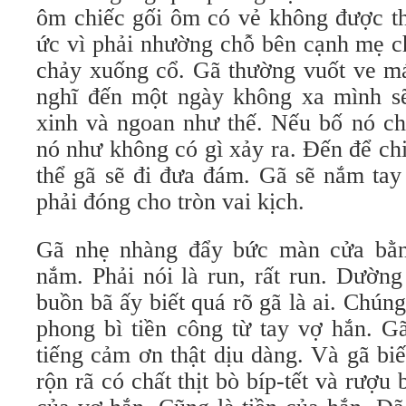
ôm chiếc gối ôm có vẻ không được th
ức vì phải nhường chỗ bên cạnh mẹ c
chảy xuống cổ. Gã thường vuốt ve m
nghĩ đến một ngày không xa mình s
xinh và ngoan như thế. Nếu bố nó ch
nó như không có gì xảy ra. Đến để ch
thể gã sẽ đi đưa đám. Gã sẽ nắm tay
phải đóng cho tròn vai kịch.
Gã nhẹ nhàng đẩy bức màn cửa bằng
nắm. Phải nói là run, rất run. Dường
buồn bã ấy biết quá rõ gã là ai. Chún
phong bì tiền công từ tay vợ hắn. G
tiếng cảm ơn thật dịu dàng. Và gã biế
rộn rã có chất thịt bò bíp-tết và rượu