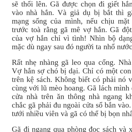
sẽ thổi lên. Gã được chọn đi giết hắ
vào nhà hắn. Và giả dụ bị bắt thì g
mạng sống của mình, nếu chịu mặt 
trước toà rằng gã mê vợ hắn. Gã độ
của vợ hắn chỉ vì tình! Nhìn bộ dạn
mặc dù ngay sau đó người ta nhổ nước
Rất nhẹ nhàng gã leo qua cổng. Nhà
Vợ hắn sợ chó bị dại. Chỉ có một co
trên kệ sách. Không biết có phải nó 
cùng với lũ mèo hoang. Gã lách mình 
cửa nhà trên ăn thông nhà ngang k
chắc gã phải đu ngoài cửa sổ bắn vào
tưới nhiều viên và gã có thể bị bọn nh
Gã đi ngang qua phòng đọc sách và x