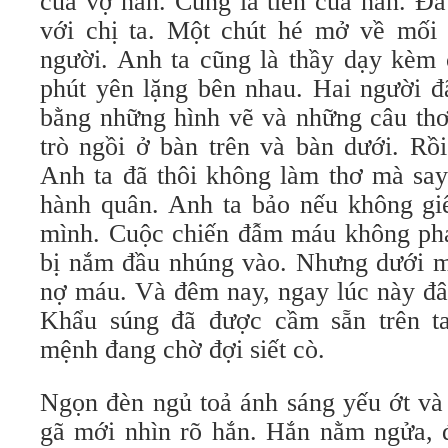
của vợ hắn. Cũng là tiền của hắn. Đã
với chị ta. Một chút hé mở về mối 
người. Anh ta cũng là thầy dạy kèm 
phút yên lặng bên nhau. Hai người đ
bằng những hình vẽ và những câu th
trò ngồi ở bàn trên và bàn dưới. Rồi
Anh ta đã thôi không làm thơ mà sa
hành quân. Anh ta bảo nếu không giế
mình. Cuộc chiến đẫm máu không phả
bị nắm đầu nhúng vào. Nhưng dưới mắ
nợ máu. Và đêm nay, ngay lúc này đây
Khẩu súng đã được cầm sẵn trên ta
mệnh đang chờ đợi siết cò.
Ngọn đèn ngủ toả ánh sáng yếu ớt và
gã mới nhìn rõ hắn. Hắn nằm ngửa, đ