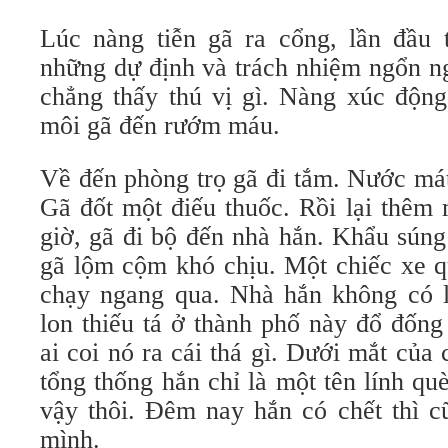
Lúc nàng tiễn gã ra cổng, lần đầu 
những dự định và trách nhiệm ngổn n
chẳng thấy thú vị gì. Nàng xúc động
môi gã đến rướm máu.
Về đến phòng trọ gã đi tắm. Nước mát
Gã đốt một điếu thuốc. Rồi lại thêm
giờ, gã đi bộ đến nhà hắn. Khẩu súng
gã lộm cộm khó chịu. Một chiếc xe q
chạy ngang qua. Nhà hắn không có l
lon thiếu tá ở thành phố này đổ đốn
ai coi nó ra cái thá gì. Dưới mắt của 
tổng thống hắn chỉ là một tên lính qu
vậy thôi. Đêm nay hắn có chết thì c
mình.