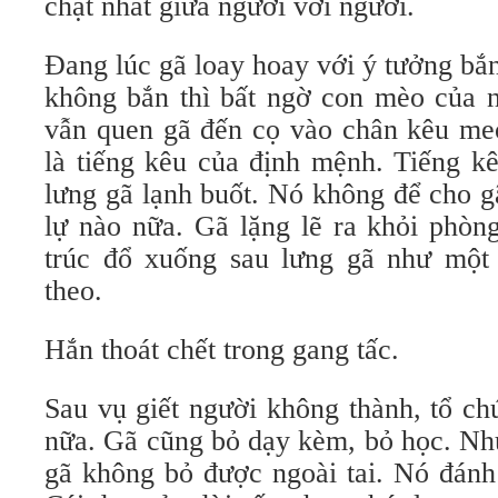
chặt nhất giữa người với người.
Đang lúc gã loay hoay với ý tưởng bắ
không bắn thì bất ngờ con mèo của 
vẫn quen gã đến cọ vào chân kêu me
là tiếng kêu của định mệnh. Tiếng k
lưng gã lạnh buốt. Nó không để cho g
lự nào nữa. Gã lặng lẽ ra khỏi phò
trúc đổ xuống sau lưng gã như một
theo.
Hắn thoát chết trong gang tấc.
Sau vụ giết người không thành, tổ ch
nữa. Gã cũng bỏ dạy kèm, bỏ học. Nh
gã không bỏ được ngoài tai. Nó đánh 