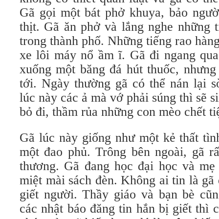
Gã gọi một bát phở khuya, bảo ngườ
thịt. Gã ăn phở và lắng nghe những 
trong thành phố. Những tiếng rao hàn
xe lôi máy nổ ầm ĩ. Gã đi ngang qua
xuống một băng đá hút thuốc, nhưng 
tới. Ngày thường gã có thể nán lại 
lúc này các ả mà vớ phải súng thì sẽ s
bỏ đi, thầm rủa những con mèo chết tiệ
Gã lúc này giống như một kẻ thất tìn
một đao phủ. Trông bên ngoài, gã rấ
thương. Gã đang học đại học và mẹ
miệt mài sách đèn. Không ai tin là g
giết người. Thầy giáo và bạn bè cũ
các nhật báo đăng tin hắn bị giết thì 