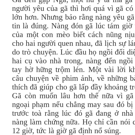
người yêu của gã thì hơi quá vì gã c
lớn hơn. Nhưng bảo rằng nàng yêu gã 
tin là đúng. Nàng đón gã lúc tám giờ
của một con mèo biết cách nũng nị
cho hai người quen nhau, đã lịch sự lá
do trò chuyện. Lúc đầu họ ngồi đối d
hai cụ vào nhà trong, nàng đến ngồi
tay hờ hững trộm lén. Một vài lời 
câu chuyện về phim ảnh, về những bà
thích đã giúp cho gã lấp đầy khoảng tr
Gã còn muốn lâu hơn thế nữa vì gã
ngoại phạm nếu chẳng may sau đó bị 
trước toà rằng lúc đó gã đang ở nhà
nàng làm chứng nữa. Họ chỉ cần nói q
12 giờ, tức là giờ gã định nổ súng.