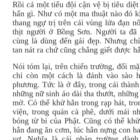
Rồi cả một tiểu đội cận vệ bị tiêu di
hấn gì. Như có một ma thuật nào đó k
thang ngự trị trên cái vùng lửa đạn nổ
thịt người ở Bồng Sơn. Người ta đã 
cùng là dùng đến gái đẹp. Nhưng chỉ
tan nát ra chứ cũng chẳng giết được h
Nói tóm lại, trên chiến trường, đối mặ
chỉ còn một cách là đánh vào sào h
phương. Tức là ở đây, trong cái thàn
những nữ sinh áo dài tha thướt, những
mờ. Có thể khử hắn trong rạp hát, tron
viện, trong quán cà phê, dưới mái n
bóng từ bi của Phật. Cũng có thể khử
hắn đang ăn cơm, lúc hắn nựng con ha
vợ. Nghĩa là cái pháp trường dàn