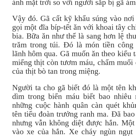
ánh mặt trời so với người sắp bị gã ám
Vậy đó. Gã cất kỹ khẩu súng vào nơi 
gọi một đĩa bíp-tết ăn với khoai tây c
bia. Bữa ăn như thế là sang hơn lệ t
trăm trong túi. Đó là món tiền côn
lãnh hôm qua. Gã muốn ăn theo kiểu tâ
miếng thịt còn tươm máu, chấm muối 
của thịt bò tan trong miệng.
Người ta cho gã biết đó là một tên k
dìm trong biển máu biết bao nhiêu 
những cuộc hành quân càn quét khủ
tên tiểu đoàn trưởng ranh ma. Đã bao
nhưng vẫn không diệt được hắn. Một 
vào xe của hắn. Xe cháy ngùn ngụt 