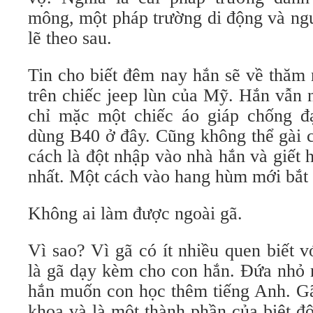
mông, một pháp trường di động và ngư
lẽ theo sau.
Tin cho biết đêm nay hắn sẽ về thăm
trên chiếc jeep lùn của Mỹ. Hắn vẫn 
chỉ mặc một chiếc áo giáp chống đ
dùng B40 ở đây. Cũng không thể gài c
cách là đột nhập vào nhà hắn và giết
nhất. Một cách vào hang hùm mới bắt
Không ai làm được ngoài gã.
Vì sao? Vì gã có ít nhiều quen biết 
là gã dạy kèm cho con hắn. Đứa nhỏ 
hắn muốn con học thêm tiếng Anh. Gã
khoa và là một thành phần của biệt đ