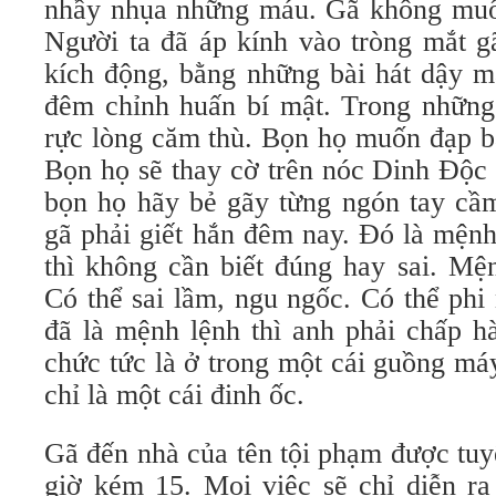
nhầy nhụa những máu. Gã không muố
Người ta đã áp kính vào tròng mắt g
kích động, bằng những bài hát dậy m
đêm chỉnh huấn bí mật. Trong nhữn
rực lòng căm thù. Bọn họ muốn đạp b
Bọn họ sẽ thay cờ trên nóc Dinh Độc
bọn họ hãy bẻ gãy từng ngón tay cầ
gã phải giết hắn đêm nay. Đó là mện
thì không cần biết đúng hay sai. Mệ
Có thể sai lầm, ngu ngốc. Có thể phi
đã là mệnh lệnh thì anh phải chấp h
chức tức là ở trong một cái guồng má
chỉ là một cái đinh ốc.
Gã đến nhà của tên tội phạm được tuy
giờ kém 15. Mọi việc sẽ chỉ diễn ra