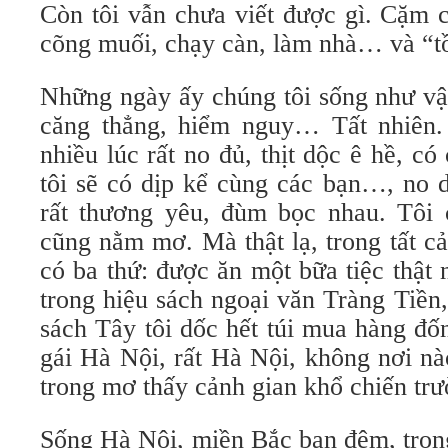
Còn tôi vẫn chưa viết được gì. Cặm c
cõng muối, chạy càn, làm nhà… và “tồ
Những ngày ấy chúng tôi sống như vậy
căng thẳng, hiểm nguy… Tất nhiên.
nhiều lúc rất no đủ, thịt dộc ê hề, có 
tôi sẽ có dịp kể cùng các bạn…, no 
rất thương yêu, đùm bọc nhau. Tôi
cũng nằm mơ. Mà thật lạ, trong tất c
có ba thứ: được ăn một bữa tiệc thật
trong hiệu sách ngoại văn Tràng Tiền
sách Tây tôi dốc hết túi mua hàng đố
gái Hà Nội, rất Hà Nội, không nơi n
trong mơ thấy cảnh gian khổ chiến trư
Sống Hà Nội, miền Bắc ban đêm, trong