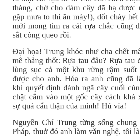
tháng, chờ cho đám cây đã hạ được n
gặp mưa to thì ăn mày!), đốt cháy hết 
mới mong tìm ra cái rựa chắc cũng đ
sắt còng queo rồi.
Đại họa! Trung khóc như cha chết m
mê thảng thốt: Rựa tau đâu? Rựa tau
lùng sục cả một khu rừng rậm suốt t
được cho anh. Hóa ra anh cũng đã lấ
khi quyết định đánh ngã cây cuối cù
chặt cắm vào một gốc cây cách khá 
sự quá cẩn thận của mình! Hú vía!
Nguyễn Chí Trung từng sống chung v
Pháp, thuở đó anh làm văn nghệ, tôi l