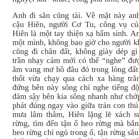
Anh đi săn cũng tài. Về mặt này anh
cậu Hiên, người Cơ Tu, công vụ củ
Hiên là một tay thiện xạ bẩm sinh. A
một mình, không bao giờ cho người kh
cũng đi chân đất, không giày dép gì
trần nhạy cảm mới có thể “nghe” đượ
âm vang mơ hồ đâu đó trong lòng đất
thốt vừa chạy qua cách xa hàng tră
đứng bên này sông chỉ nghe tiếng độ
đám sậy bên kia sông nhanh như chớ
phát đúng ngay vào giữa trán con th
mưa lâm thâm, Hiên lặng lẽ xách s
rừng, tìm đến tận ổ heo rừng mà bắ
heo rừng chỉ ngủ trong ổ, tận rừng sâ