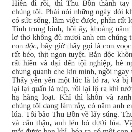
Hiên đi rồi, thì Thu Bồn thành tay
chúng tôi. Phải nói những ngày đói k
có sức sống, làm việc được, phần rất 
Tính trung bình, hồi ấy, khoảng năm
lơ thơ không đủ mươi anh em chúng t
con
dộc,
bây giờ thấy gọi là con voọc
rất béo, thịt ngon tuyệt. Bắn dộc khôn
rất hiền và dại đến tội nghiệp, hễ 
chung quanh che kín mình, ngồi ngay 
Thấy yên yên một lúc là ló ra, và bị
lại lại quấn lá núp, rồi lại lộ ra khi 
hạ hàng loạt. Khỉ thì khôn và ran
chúng tôi đang làm rẫy, có năm anh e
lúa. Tôi bảo Thu Bồn về lấy súng. Th
và cẩn thận, anh lén bò dưới lúa. 
mắt được bọn khỉ, hóa ra có một con 