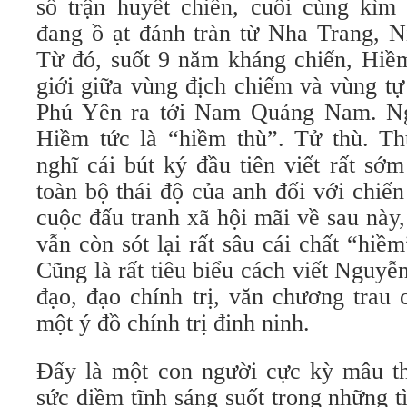
số trận huyết chiến, cuối cùng kì
đang ồ ạt đánh tràn từ Nha Trang, N
Từ đó, suốt 9 năm kháng chiến, Hiềm
giới giữa vùng địch chiếm và vùng tự
Phú Yên ra tới Nam Quảng Nam. Ng
Hiềm tức là “hiềm thù”. Tử thù. T
nghĩ cái bút ký đầu tiên viết rất sớ
toàn bộ thái độ của anh đối với chiến
cuộc đấu tranh xã hội mãi về sau này,
vẫn còn sót lại rất sâu cái chất “hiề
Cũng là rất tiêu biểu cách viết Nguyễn
đạo, đạo chính trị, văn chương trau 
một ý đồ chính trị đinh ninh.
Đấy là một con người cực kỳ mâu t
sức điềm tĩnh sáng suốt trong những 