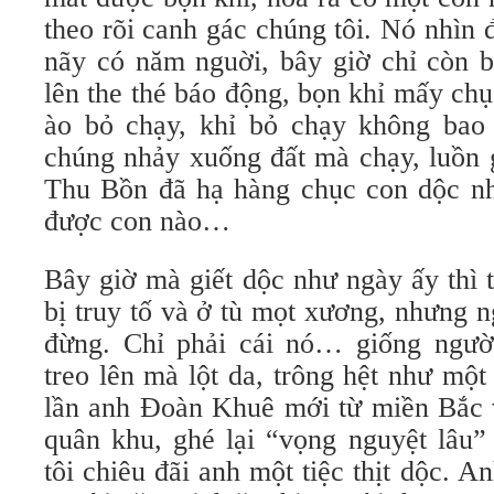
theo rõi canh gác chúng tôi. Nó nhìn đ
nãy có năm nguời, bây giờ chỉ còn bố
lên the thé báo động, bọn khỉ mấy ch
ào bỏ chạy, khỉ bỏ chạy không bao 
chúng nhảy xuống đất mà chạy, luồn g
Thu Bồn đã hạ hàng chục con dộc nh
được con nào…
Bây giờ mà giết dộc như ngày ấy thì t
bị truy tố và ở tù mọt xương, nhưng 
đừng. Chỉ phải cái nó… giống người
treo lên mà lột da, trông hệt như một
lần anh Đoàn Khuê mới từ miền Bắc 
quân khu, ghé lại “vọng nguyệt lâu”
tôi chiêu đãi anh một tiệc thịt dộc. 