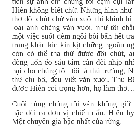
tích sự anh em chúng tôi cặm cụi là
Hiên không biết chữ. Nhưng hình như 
thơ đôi chút chứ văn xuôi thì khinh bỉ
loại anh chàng văn xuôi, như tôi ch
một việc suốt đêm ngồi bôi bẩn hết tr
trang khác kín kìn kịt những ngoằn n
còn có thể tha thứ được đôi chút, 
dòng uốn éo sáu tám cân đối nhịp nhà
hại cho chúng tôi: tôi là thủ trưởng, 
thư chi bộ, đều viết văn xuôi. Thu 
được Hiên coi trọng hơn, họ làm thơ
Cuối cùng chúng tôi vẫn không giữ
nặc đòi ra đơn vị chiến đấu. Hiên h
Một chuyên gia bậc nhất của rừng.