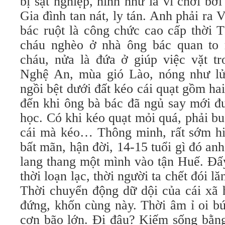
bị sạt nghiệp, hình như là vì chơi bời
Gia đình tan nát, ly tán. Anh phải ra 
bác ruột là công chức cao cấp thời 
cháu nghèo ở nhà ông bác quan to r
cháu, nửa là đứa ở giúp việc vặt tr
Nghệ An, mùa gió Lào, nóng như lử
ngồi bệt dưới đất kéo cái quạt gồm ha
đến khi ông bà bác đã ngủ say mới đ
học. Có khi kéo quạt mỏi quá, phải b
cái mà kéo… Thông minh, rất sớm hiể
bất mãn, hận đời, 14-15 tuổi gì đó anh
lang thang một mình vào tận Huế. Đấy
thời loạn lạc, thời người ta chết đói lă
Thời chuyển động dữ dội của cái xã h
đứng, khốn cùng này. Thời âm ỉ oi b
cơn bão lớn. Đi đâu? Kiếm sống bằng