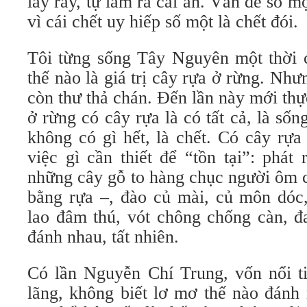
lấy rấy, tự làm ra cái ăn. Vấn đề số mộ
vì cái chết uy hiếp số một là chết đói.
Tôi từng sống Tây Nguyên một thời c
thế nào là giá trị cây rựa ở rừng. Như
còn thư thả chán. Đến lần này mới thực
ở rừng có cây rựa là có tất cả, là sốn
không có gì hết, là chết. Có cây rựa
việc gì cần thiết để “tồn tại”: phát
những cây gỗ to hàng chục người ôm 
bằng rựa –, đào củ mài, củ môn dóc,
lao đâm thú, vót chông chống càn, đ
đánh nhau, tất nhiên.
Có lần Nguyễn Chí Trung, vốn nổi ti
lãng, không biết lơ mơ thế nào đánh 