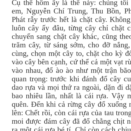
Cụ thể hôm ấy là thế này: chúng tôi
em, Nguyễn Chí Trung, Thu Bồn, Ph
Phát rẫy trước hết là chặt cây. Khôn
luôn cây ấy đâu, từng cây chỉ chặt c
chuyển sang chặt cây khác, cũng the
trăm cây, từ sáng sớm, cho đỡ nắng,
cùng, chọn một cây to, chặt cho kỳ đ
vào cây bên cạnh, cứ thể cả một vạt 
vào nhau, đổ ào ào như một trận bão
quan trọng: trước khi đánh đổ cây cu
dao rựa và mọi thứ ra ngoài, dặn đi d
bao nhiêu lần, nhất là cái rựa. Vậy
quên. Đến khi cả rừng cây đổ xuống 
lên: Chết rồi, còn cái rựa của tau tron
moi được đám cây đã đổ chằng chịt n
ra một cái rựa bé tí. Chỉ còn cách ch