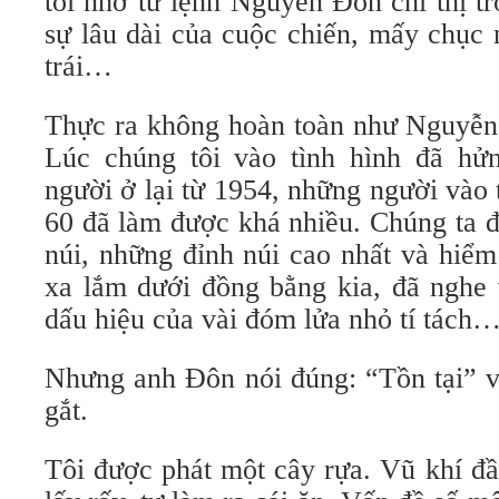
tôi nhớ tư lệnh Nguyễn Đôn chỉ thị t
sự lâu dài của cuộc chiến, mấy chục
trái…
Thực ra không hoàn toàn như Nguyễn 
Lúc chúng tôi vào tình hình đã hử
người ở lại từ 1954, những người vào
60 đã làm được khá nhiều. Chúng ta đ
núi, những đỉnh núi cao nhất và hiể
xa lắm dưới đồng bằng kia, đã nghe
dấu hiệu của vài đóm lửa nhỏ tí tách
Nhưng anh Đôn nói đúng: “Tồn tại” v
gắt.
Tôi được phát một cây rựa. Vũ khí đầ