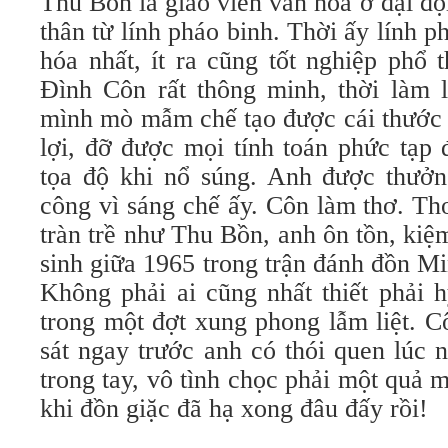
Thu Bồn là giáo viên văn hóa ở đại đ
thân từ lính pháo binh. Thời ấy lính p
hóa nhất, ít ra cũng tốt nghiệp phổ 
Đình Côn rất thông minh, thời làm 
mình mò mẫm chế tạo được cái thước b
lợi, đỡ được mọi tính toán phức tạp 
tọa độ khi nổ súng. Anh được thưở
công vì sáng chế ấy. Côn làm thơ. T
tràn trề như Thu Bồn, anh ôn tồn, kiệ
sinh giữa 1965 trong trận đánh đồn M
Không phải ai cũng nhất thiết phải h
trong một đợt xung phong lẫm liệt. C
sát ngay trước anh có thói quen lúc
trong tay, vô tình chọc phải một quả 
khi đồn giặc đã hạ xong đâu đấy rồi!