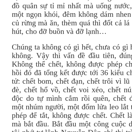
đồ quân sự tỉ mỉ nhất mà uống nước
một ngọn khói, đêm không dám nhen 
củ rừng mà ăn, thèm quá thì đốt cả lá
hút, cho đỡ buồn và đỡ lạnh…
Chúng ta không có gì hết, chưa có gì h
không. Vậy thì vấn đề đầu tiên, đúng
Không thể chết, không được phép ch
hồi đó đã tổng kết được tới 36 kiểu ch
tử: chết bom, chết đạn, chết trôi vì l
đè, chết hổ vồ, chết voi xéo, chết n
độc do tự mình cắm rồi quên, chết đ
một nhúm người, một đốm lửa leo lắt 
phép để tắt, không được chết. Chết là
mà bắt đầu. Bắt đầu một công cuộc d