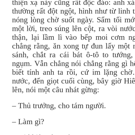
thiện xạ này cũng rất độc đáo: anh xá
thường rất đột ngột, hình như từ linh 
nóng lòng chờ suốt ngày. Sẩm tối mới
một lời, treo súng lên cột, ra vòi nư
thận, lại lầm lì vào bếp moi cơm ng
chẳng rằng, ăn xong tự đun lấy một 
sánh, chắt ra cái bát ô-tô to tướng
ngụm. Vẫn chẳng nói chẳng rằng gì hế
biết tính anh ta rồi, cứ im lặng ch
nước, đến giọt cuối cùng, bây giờ Hi
lên, nói một câu nhát gừng:
– Thủ trưởng, cho tám người.
– Làm gì?