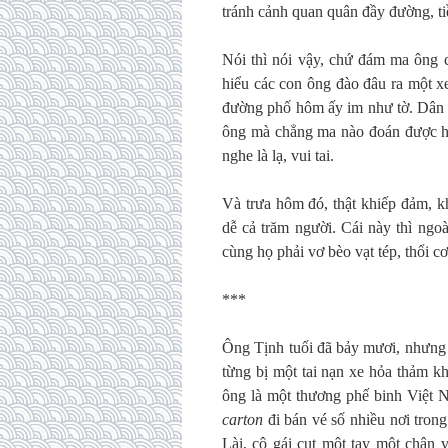
tránh cảnh quan quân đầy đường, ti
Nói thì nói vậy, chứ đám ma ông 
hiểu các con ông đào đâu ra một xe
đường phố hôm ấy im như tờ. Dân 
ông mà chẳng ma nào đoán được họ
nghe là lạ, vui tai.
Và trưa hôm đó, thật khiếp đảm, k
dễ cả trăm người. Cái này thì ngoà
cùng họ phải vơ bèo vạt tép, thổi c
***
Ông Tịnh tuổi đã bảy mươi, nhưng
từng bị một tai nạn xe hỏa thảm kh
ông là một thương phế binh Việt 
carton
đi bán vé số nhiều nơi tron
Lài, cô gái cụt một tay một chân