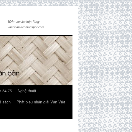
Web: vanviet.info Blog:
vandoanviet.blogspot.com
 54-75
Nghệ thuật
ệ sách
Phát biểu nhận giải Văn Việt