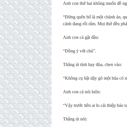
Anh con thứ hai không muốn đề ngh
“Đừng quên bố là một chánh án, qua
cảnh đang rối rắm. Mọi thứ đều phả
Anh con cả gật đầu:
“Đồng ý với chú”.
Thằng út tính hay đùa, chen vào:
“Không cụ bật dậy gõ một búa có m
Anh con cả nói luôn:
“Vậy trước tiên ai lo cái thiệp báo 
Thằng út nói: