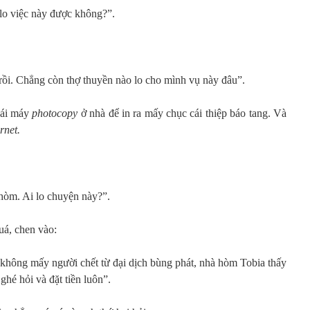
lo việc này được không?”.
rồi. Chẳng còn thợ thuyền nào lo cho mình vụ này đâu”.
cái máy
photocopy
ở nhà để in ra mấy chục cái thiệp báo tang. Và
rnet.
hòm. Ai lo chuyện này?”.
uá, chen vào:
không mấy người chết từ đại dịch bùng phát, nhà hòm Tobia thấy
hé hỏi và đặt tiền luôn”.