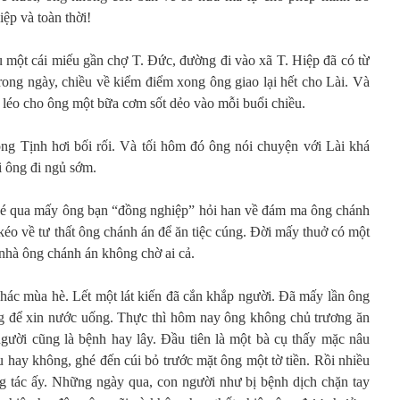
p và toàn thời!
u một cái miếu gần chợ T. Đức, đường đi vào xã T. Hiệp đã có từ
trong ngày, chiều về kiểm điểm xong ông giao lại hết cho Lài. Và
o léo cho ông một bữa cơm sốt dẻo vào mỗi buổi chiều.
ông Tịnh hơi bối rối. Và tối hôm đó ông nói chuyện với Lài khá
ồi ông đi ngủ sớm.
é qua mấy ông bạn “đồng nghiệp” hỏi han về đám ma ông chánh
 kéo về tư thất ông chánh án để ăn tiệc cúng. Đời mấy thuở có một
 nhà ông chánh án không chờ ai cả.
c mùa hè. Lết một lát kiến đã cắn khắp người. Đã mấy lần ông
ng để xin nước uống. Thực thì hôm nay ông không chủ trương ăn
gười cũng là bệnh hay lây. Đầu tiên là một bà cụ thấy mặc nâu
tu hay không, ghé đến cúi bỏ trước mặt ông một tờ tiền. Rồi nhiều
g tác ấy. Những ngày qua, con người như bị bệnh dịch chặn tay