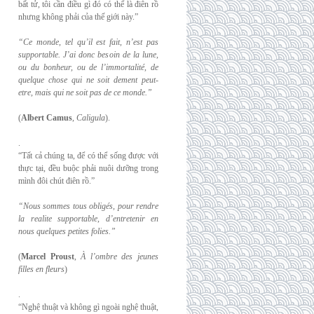
bất tử, tôi cần điều gì đó có thể là điên rồ
nhưng không phải của thế giới này.”
“Ce monde, tel qu’il est fait, n’est pas
supportable. J’ai donc besoin de la lune,
ou du
bonheur, ou de l’immortalité, de
quelque chose qui ne soit dement peut-
etre, mais qui
ne soit pas de ce monde.”
(
Albert Camus
,
Caligula
).
.
“Tất cả chúng ta, để có thể sống được với
thực tại, đều buộc phải nuôi dưỡng trong
mình đôi chút điên rồ.”
“Nous sommes tous obligés, pour rendre
la realite supportable, d’entretenir en
nous
quelques petites folies.”
(
Marcel Proust
,
À l’ombre des jeunes
filles en fleurs
)
.
“Nghệ thuật và không gì ngoài nghệ thuật,