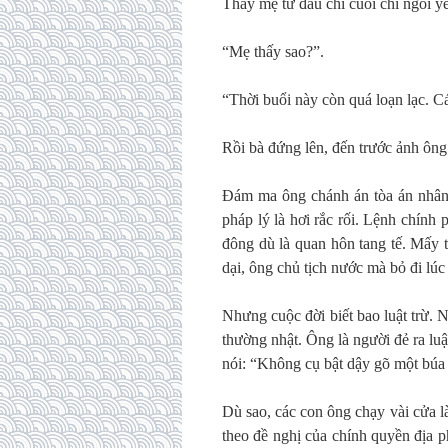
Thấy mẹ từ đầu chí cuối chỉ ngồi yê
“Mẹ thấy sao?”.
“Thời buổi này còn quá loạn lạc. Cá
Rồi bà đứng lên, đến trước ảnh ông
Đám ma ông chánh án tòa án nhân 
pháp lý là hơi rắc rối. Lệnh chính
đông dù là quan hôn tang tế. Mấy 
dại, ông chủ tịch nước mà bỏ đi lúc
Nhưng cuộc đời biết bao luật trừ.
thường nhật. Ông là người đẻ ra luậ
nói: “Không cụ bật dậy gõ một búa 
Dù sao, các con ông chạy vài cửa là
theo đề nghị của chính quyền địa 