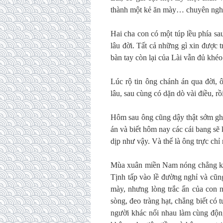
thành một kẻ ăn mày… chuyên nghiệ
Hai cha con có một túp lều phía sa
lâu đời. Tất cả những gì xin được 
bàn tay còn lại của Lài vẫn đủ khé
Lúc rộ tin ông chánh án qua đời, 
lâu, sau cùng có dặn dò vài điều, r
Hôm sau ông cũng dậy thật sớm gh
án và biết hôm nay các cái bang sẽ
dịp như vậy. Và thế là ông trực chỉ
Mùa xuân miền Nam nóng chẳng khá
Tịnh tấp vào lề đường nghỉ và cũ
mày, nhưng lòng trắc ẩn của con n
sòng, đeo tràng hạt, chẳng biết có 
người khác nối nhau làm cùng độn