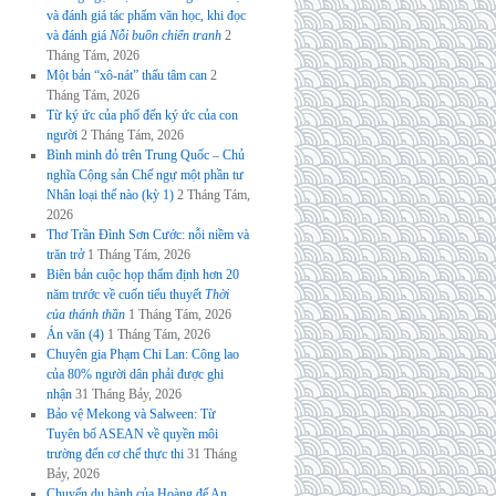
và đánh giá tác phẩm văn học, khi đọc
và đánh giá
Nỗi buồn chiến tranh
2
Tháng Tám, 2026
Một bản “xô-nát” thấu tâm can
2
Tháng Tám, 2026
Từ ký ức của phố đến ký ức của con
người
2 Tháng Tám, 2026
Bình minh đỏ trên Trung Quốc – Chủ
nghĩa Cộng sản Chế ngự một phần tư
Nhân loại thế nào (kỳ 1)
2 Tháng Tám,
2026
Thơ Trần Đình Sơn Cước: nỗi niềm và
trăn trở
1 Tháng Tám, 2026
Biên bản cuộc họp thẩm định hơn 20
năm trước về cuốn tiểu thuyết
Thời
của thánh thần
1 Tháng Tám, 2026
Án văn (4)
1 Tháng Tám, 2026
Chuyên gia Phạm Chi Lan: Công lao
của 80% người dân phải được ghi
nhận
31 Tháng Bảy, 2026
Bảo vệ Mekong và Salween: Từ
Tuyên bố ASEAN về quyền môi
trường đến cơ chế thực thi
31 Tháng
Bảy, 2026
Chuyến du hành của Hoàng đế An