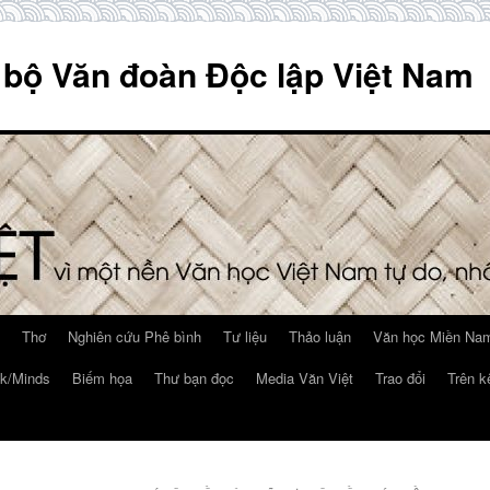
 bộ Văn đoàn Độc lập Việt Nam
Thơ
Nghiên cứu Phê bình
Tư liệu
Thảo luận
Văn học Miền Nam
k/Minds
Biếm họa
Thư bạn đọc
Media Văn Việt
Trao đổi
Trên k