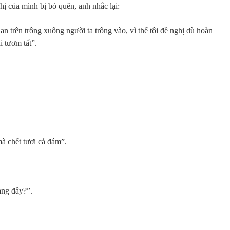
ị của mình bị bỏ quên, anh nhắc lại:
n trên trông xuống người ta trông vào, vì thế tôi đề nghị dù hoàn
i tươm tất”.
à chết tươi cả đám”.
tang đây?”.