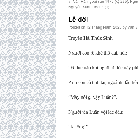
←
Văn Hải ngoại sau 1975 (kỳ 235): Ngườ
Nguyễn Xuân Hoàng (1)
Lề đời
Posted on
12 Tháng Năm, 2020
by
Văn V
Truyện
Hà Thúc Sinh
Người con rể khẽ thở dài, nói:
“Đi lúc nào không đi, đi lúc này phi
Anh con cả tinh tai, ngoảnh đầu hỏi
“Mày nói gì vậy Luân?”.
Người tên Luân vội lắc đầu:
“Không!”.