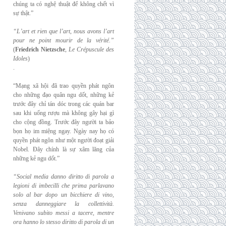
chúng ta có nghệ thuật để không chết vì
sự thật.”
“L’art et rien que l’art, nous avons l’art
pour ne point mourir de la vérité.”
(
Friedrich
Nietzsche
,
Le Crépuscule des
Idoles
)
.
“Mạng xã hội đã trao quyền phát ngôn
cho những đạo quân ngu dốt, những kẻ
trước đây chỉ tán dóc trong các quán bar
sau khi uống rượu mà không gây hại gì
cho cộng đồng. Trước đây người ta bảo
bọn họ im miệng ngay. Ngày nay họ có
quyền phát ngôn như một người đoạt giải
Nobel. Đây chính là sự xâm lăng của
những kẻ ngu dốt.”
“Social media danno diritto di parola a
legioni di imbecilli che prima parlavano
solo al
bar dopo un bicchiere di vino,
senza danneggiare la collettività.
Venivano subito messi a
tacere, mentre
ora hanno lo stesso diritto di parola di un