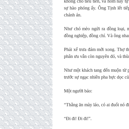
không cho tiêu tiền, và hôm nay t
sự hào phóng ấy. Ông Tịnh lết tiế
chánh án.
Như chó mèo ngửi ra đồng loại, m
đồng nghiệp, đồng chí. Và ông nha
Phải xế trưa đám mới xong. Thợ t
phân ưu vẫn còn nguyên đó, và thùn
Như một khách tang đến muộn từ ph
trước sự ngạc nhiên pha bực dọc củ
Một người bảo:
“Thằng ăn mày láo, có ai đuổi nó đ
“Đi đi! Đi đi!”.