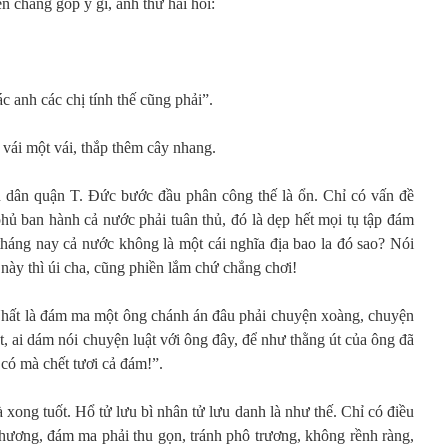
n chẳng góp ý gì, anh thứ hai hỏi:
c anh các chị tính thế cũng phải”.
 vái một vái, thắp thêm cây nhang.
dân quận T. Đức bước đầu phân công thế là ổn. Chỉ có vấn đề
 phủ ban hành cả nước phải tuân thủ, đó là dẹp hết mọi tụ tập đám
tháng nay cả nước không là một cái nghĩa địa bao la đó sao? Nói
 này thì úi cha, cũng phiền lắm chứ chẳng chơi!
 Nhất là đám ma một ông chánh án đâu phải chuyện xoàng, chuyện
t, ai dám nói chuyện luật với ông đây, để như thằng út của ông đã
có mà chết tươi cả đám!”.
 xong tuốt. Hổ tử lưu bì nhân tử lưu danh là như thế. Chỉ có điều
phương, đám ma phải thu gọn, tránh phô trương, không rềnh ràng,