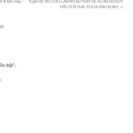
i đi trên mây –
Tuyên bố YÊU CẦU LÀM RÕ SỰ THẬT VỀ VỤ ÁN HỒ DUY
HẢI (10 tổ chức, 613 cá nhân ký tên)
→
iệt
ền thật”.
: