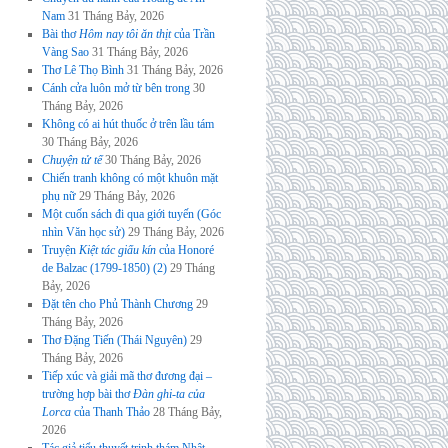
Nam
31 Tháng Bảy, 2026
Bài thơ
Hôm nay tôi ăn thịt
của Trần
Vàng Sao
31 Tháng Bảy, 2026
Thơ Lê Thọ Bình
31 Tháng Bảy, 2026
Cánh cửa luôn mở từ bên trong
30
Tháng Bảy, 2026
Không có ai hút thuốc ở trên lầu tám
30 Tháng Bảy, 2026
Chuyện tử tế
30 Tháng Bảy, 2026
Chiến tranh không có một khuôn mặt
phụ nữ
29 Tháng Bảy, 2026
Một cuốn sách đi qua giới tuyến (Góc
nhìn Văn học sử)
29 Tháng Bảy, 2026
Truyện
Kiệt tác giấu kín
của Honoré
de Balzac (1799-1850) (2)
29 Tháng
Bảy, 2026
Đặt tên cho Phủ Thành Chương
29
Tháng Bảy, 2026
Thơ Đặng Tiến (Thái Nguyên)
29
Tháng Bảy, 2026
Tiếp xúc và giải mã thơ đương đại –
trường hợp bài thơ
Đàn ghi-ta của
Lorca
của Thanh Thảo
28 Tháng Bảy,
2026