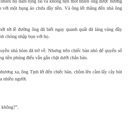
ự nhiên họ đâm rộng rãi và không hẹn thốt nhiên ông được hưởng
p với một bụng áo chứa đầy tiền. Và ông lết thẳng đến nhà ông
ới tới lề đường ông đã biết ngay quanh quất đã lảng vảng đầy
nh chóng nhập bọn với họ.
huyền nhà hòm đã trở về. Nhưng trên chiếc bàn nhỏ để quyển sổ
g tiền phúng điếu vẫn gắn chặt dưới chân bàn.
ương xa, ông Tịnh lết đến chiếc bàn, chồm lên cầm lấy cây bút
a nhiều người.
i không?”.