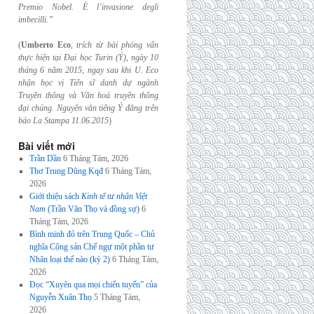
Premio Nobel. È l’invasione
degli
imbecilli.”
(
Umberto Eco
,
trích từ bài phỏng vấn
thực hiện tại Đại học Turin (Ý), ngày 10
tháng 6
năm 2015, ngay sau khi U. Eco
nhận học vị Tiến sĩ danh dự ngành
Truyền thông và
Văn hoá truyền thông
đại chúng. Nguyên văn tiếng Ý đăng trên
báo La Stampa
11.06.2015
)
Bài viết mới
Trần Dần
6 Tháng Tám, 2026
Thơ Trung Dũng Kqđ
6 Tháng Tám,
2026
Giới thiệu sách
Kinh tế tư nhân Việt
Nam
(Trần Văn Thọ và đồng sự)
6
Tháng Tám, 2026
Bình minh đỏ trên Trung Quốc – Chủ
nghĩa Cộng sản Chế ngự một phần tư
Nhân loại thế nào (kỳ 2)
6 Tháng Tám,
2026
Đọc “Xuyên qua mọi chiến tuyến” của
Nguyễn Xuân Thọ
5 Tháng Tám,
2026