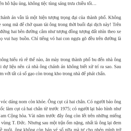
ền hô hậu ủng, không tiệc tùng sáng trưa chiều tối…
chánh án vẫn là một hiện tượng trọng đại của thành phố. Không
 song mã để chở quan tài ông trong thời buổi đại dịch này! Trên
đứng hai bên đường câm như tượng đồng tượng đất nhìn theo xe
 vui hay buồn. Chỉ tiếng vó hai con ngựa gõ đều trên đường là
hông hiểu rủ rê thế nào, ăn mày trong thành phố bu đến nhà ông
i dự liệu nên cả nhà ông chánh án không biết xử trí ra sao. Sau
ơm với tất cả số gạo còn trong kho trong nhà để phát chẩn.
 vóc dáng nom còn khỏe. Ông cụt cả hai chân. Có người bảo ông
ốc làm cụt cả hai chân từ trước 1975; có người lại bảo hình như
Nam Cộng hòa. Vài năm trước đây ông còn lết trên những miếng
g vùng T. Đức. Nhưng sau một trận ốm nặng, nhất là ông lại đem
 về nuôi, ông không còn bán vé số nữa mà tự cho phép mình trở