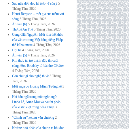
Sau nửa đời, đọc lại
Nẻo về của ý
5
Tháng Tám, 2026
Henri Bergson – triết gia của niềm vui
sống
5 Tháng Tám, 2026
Án văn (6)
5 Tháng Tám, 2026
Thơ Lê An Thế
5 Tháng Tám, 2026
Cung Giũ Nguyên: Một khả thể khác
của văn chương Việt bằng tiếng Pháp
thế kỉ hai mươi
4 Tháng Tám, 2026
Hội hè
4 Tháng Tám, 2026
Án văn (5)
4 Tháng Tám, 2026
Khi thực tại trở thành đức tin cuối
cùng: Đọc Brodsky từ bài thơ
Cô đơn
4 Tháng Tám, 2026
Còn chút gì cho nghệ thuật
3 Tháng
Tám, 2026
Một saga do Hoàng Minh Tường kể
3
Tháng Tám, 2026
Hai bản ngã trong một ngôn ngữ –
Linda Lê, Anna Moï và hai thi pháp
của kí ức Việt trong tiếng Pháp
3
Tháng Tám, 2026
“Chính sử” xét xử văn chương
2
Tháng Tám, 2026
Những ngộ nhận của chúng ta khi đọc