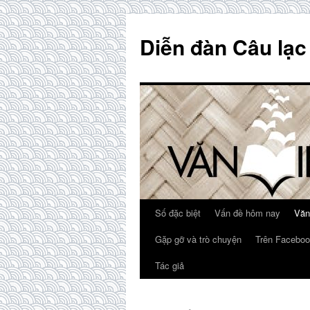
Skip
to
Diễn đàn Câu lạc
content
Số đặc biệt
Vấn đề hôm nay
Văn
Gặp gỡ và trò chuyện
Trên Faceboo
Tác giả