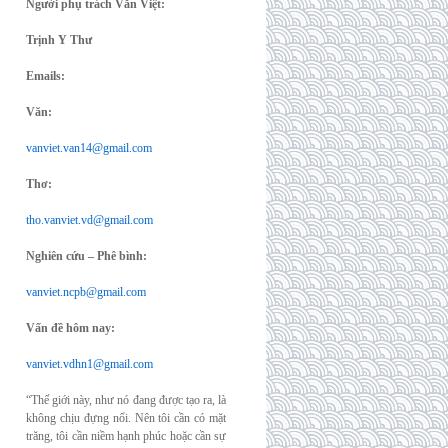
Người phụ trách Văn Việt:
Trịnh Y Thư
Emails:
Văn:
vanviet.van14@gmail.com
Thơ:
tho.vanviet.vd@gmail.com
Nghiên cứu – Phê bình:
vanviet.ncpb@gmail.com
Vấn đề hôm nay:
vanviet.vdhn1@gmail.com
“Thế giới này, như nó đang được tạo ra, là
không chịu đựng nổi. Nên tôi cần có mặt
trăng, tôi cần niềm hạnh phúc hoặc cần sự