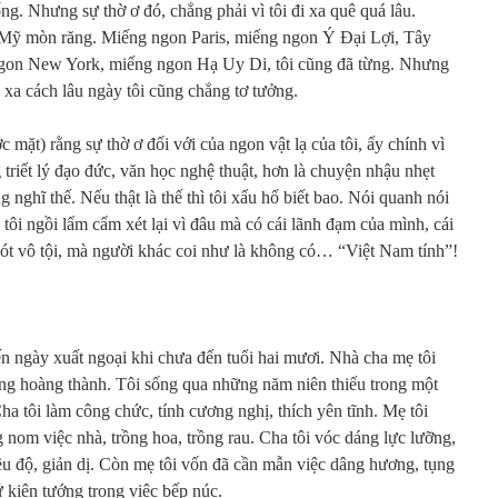
ống. Nhưng sự thờ ơ đó, chẳng phải vì tôi đi xa quê quá lâu.
 Mỹ mòn răng. Miếng ngon Paris, miếng ngon Ý Đại Lợi, Tây
gon New York, miếng ngon Hạ Uy Di, tôi cũng đã từng. Nhưng
à xa cách lâu ngày tôi cũng chẳng tơ tưởng.
ớc mặt) rằng sự thờ ơ đối với của ngon vật lạ của tôi, ấy chính vì
ng triết lý đạo đức, văn học nghệ thuật, hơn là chuyện nhậu nhẹt
ng nghĩ thế. Nếu thật là thế thì tôi xấu hổ biết bao. Nói quanh nói
 tôi ngồi lẩm cẩm xét lại vì đâu mà có cái lãnh đạm của mình, cái
sót vô tội, mà người khác coi như là không có… “Việt Nam tính”!
ến ngày xuất ngoại khi chưa đến tuổi hai mươi. Nhà cha mẹ tôi
ng hoàng thành. Tôi sống qua những năm niên thiếu trong một
ha tôi làm công chức, tính cương nghị, thích yên tĩnh. Mẹ tôi
 nom việc nhà, trồng hoa, trồng rau. Cha tôi vóc dáng lực lưỡng,
iều độ, giản dị. Còn mẹ tôi vốn đã cần mẫn việc dâng hương, tụng
 kiện tướng trong việc bếp núc.