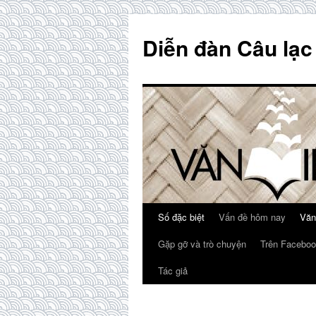
Skip
to
Diễn đàn Câu lạc
content
Số đặc biệt
Vấn đề hôm nay
Văn
Gặp gỡ và trò chuyện
Trên Faceboo
Tác giả