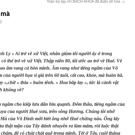
Toàn bộ tạp chí BÁCH KHOA đã được số hóa
→
 mà
t
 Ly « Ai trở về xứ Việt, nhắn giùm tôi người ấy ở trong
ó thể trở về xứ Việt. Thập niên 80, tôi ước ao trở về Huế. Về
 sao âm vang cả hồn mình. Âm vang như tiếng ngâm của Võ
của người họa sĩ già trên 60 tuổi, cất cao, khỏe, mà buồn bã.
 »,chữ « thiu » buồn tênh. « Hoa bắp lay », tức là cảnh vật
nh không về?
 ngâm cho kiếp lưu dân hiu quạnh. Đêm thâu, tiếng ngâm của
uya của người Huế xưa, trên sông Hương. Chúng tôi nhớ
Mà của Võ Đình mới biết ông nhớ Huế chừng nào. Ông lấy
dầu thật mặn của Tây đánh nhuyễn ra làm mắm, rồi luộc thật
i chấm, để có chút chất quê trong mình. Tết ở Tây, cuối tháng