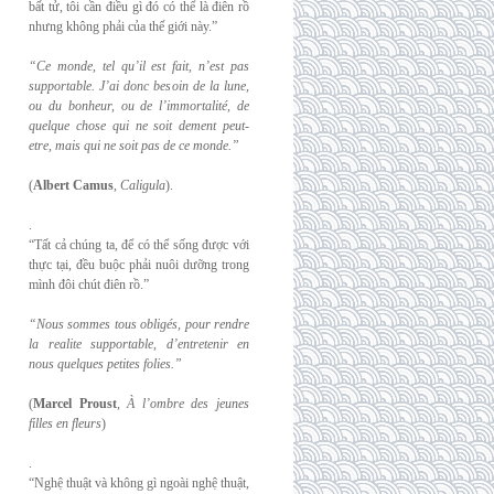
bất tử, tôi cần điều gì đó có thể là điên rồ
nhưng không phải của thế giới này.”
“Ce monde, tel qu’il est fait, n’est pas
supportable. J’ai donc besoin de la lune,
ou du
bonheur, ou de l’immortalité, de
quelque chose qui ne soit dement peut-
etre, mais qui
ne soit pas de ce monde.”
(
Albert Camus
,
Caligula
).
.
“Tất cả chúng ta, để có thể sống được với
thực tại, đều buộc phải nuôi dưỡng trong
mình đôi chút điên rồ.”
“Nous sommes tous obligés, pour rendre
la realite supportable, d’entretenir en
nous
quelques petites folies.”
(
Marcel Proust
,
À l’ombre des jeunes
filles en fleurs
)
.
“Nghệ thuật và không gì ngoài nghệ thuật,