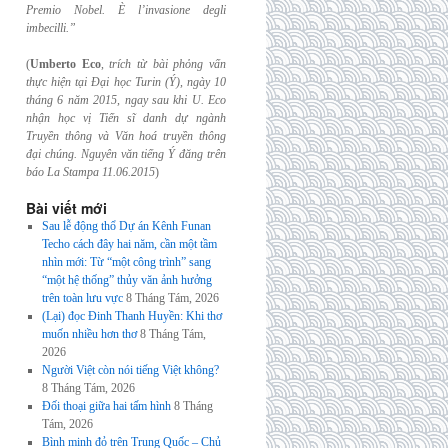
Premio Nobel. È l’invasione
degli
imbecilli.”
(
Umberto Eco
,
trích từ bài phỏng vấn
thực hiện tại Đại học Turin (Ý), ngày 10
tháng 6
năm 2015, ngay sau khi U. Eco
nhận học vị Tiến sĩ danh dự ngành
Truyền thông và
Văn hoá truyền thông
đại chúng. Nguyên văn tiếng Ý đăng trên
báo La Stampa
11.06.2015
)
Bài viết mới
Sau lễ động thổ Dự án Kênh Funan
Techo cách đây hai năm, cần một tầm
nhìn mới: Từ “một công trình” sang
“một hệ thống” thủy văn ảnh hưởng
trên toàn lưu vực
8 Tháng Tám, 2026
(Lại) đọc Đinh Thanh Huyền: Khi thơ
muốn nhiều hơn thơ
8 Tháng Tám,
2026
Người Việt còn nói tiếng Việt không?
8 Tháng Tám, 2026
Đối thoại giữa hai tấm hình
8 Tháng
Tám, 2026
Bình minh đỏ trên Trung Quốc – Chủ