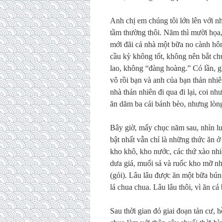
Anh chị em chúng tôi lớn lên với n
tầm thường thôi. Năm thì mười họa,
mới đãi cả nhà một bữa no cành hôn
cầu kỳ không tốt, không nên bắt ch
lao, không “đàng hoàng.” Có lần, 
vô rồi bạn và anh của bạn thản nhiê
nhà thản nhiên đi qua đi lại, coi n
ăn dăm ba cái bánh bèo, nhưng lòn
Bây giờ, mấy chục năm sau, nhìn lui
bật nhất vẫn chỉ là những thức ăn ở
kho khô, kho nước, các thứ xào nhiề
dưa giá, muối sả và ruốc kho mỡ n
(gỏi). Lâu lâu được ăn một bữa bún
lá chua chua. Lâu lâu thôi, vì ăn cá
Sau thời gian đó giai đoạn tản cư, h