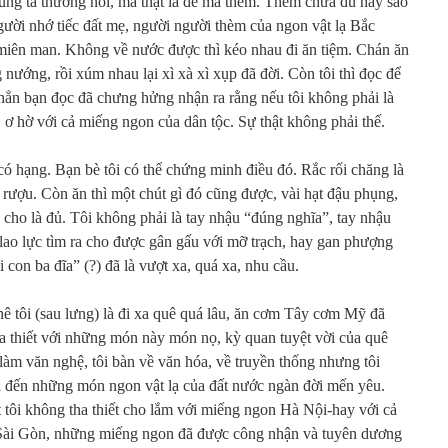
úng ta thường nói, mà thật là để mà thèm. Thèm chưa đủ hay sao
ười nhớ tiếc đất mẹ, người người thèm của ngon vật lạ Bắc
iên man. Không về nước được thì kéo nhau đi ăn tiệm. Chán ăn
 nướng, rồi xúm nhau lại xì xà xì xụp đã đời. Còn tôi thì đọc để
ẳn bạn đọc đã chưng hửng nhận ra rằng nếu tôi không phải là
, ơ hờ với cả miếng ngon của dân tộc. Sự thật không phải thế.
 có hạng. Bạn bè tôi có thể chứng minh điều đó. Rắc rối chăng là
g rượu. Còn ăn thì một chút gì đó cũng được, vài hạt đậu phụng,
 cho là đủ. Tôi không phải là tay nhậu “đúng nghĩa”, tay nhậu
lao lực tìm ra cho được gân gấu với mỡ trạch, hay gan phượng
ai con ba đĩa” (?) đã là vượt xa, quá xa, nhu cầu.
 tôi (sau lưng) là đi xa quê quá lâu, ăn cơm Tây cơm Mỹ đã
a thiết với những món này món nọ, kỳ quan tuyệt vời của quê
làm văn nghệ, tôi bàn về văn hóa, về truyền thống nhưng tôi
i đến những món ngon vật lạ của đất nước ngàn đời mến yêu.
 tôi không tha thiết cho lắm với miếng ngon Hà Nội-hay với cả
ài Gòn, những miếng ngon đã được công nhận và tuyên dương