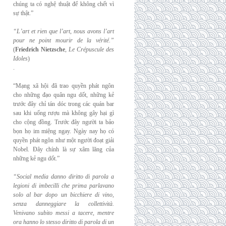
chúng ta có nghệ thuật để không chết vì
sự thật.”
“L’art et rien que l’art, nous avons l’art
pour ne point mourir de la vérité.”
(
Friedrich
Nietzsche
,
Le Crépuscule des
Idoles
)
.
“Mạng xã hội đã trao quyền phát ngôn
cho những đạo quân ngu dốt, những kẻ
trước đây chỉ tán dóc trong các quán bar
sau khi uống rượu mà không gây hại gì
cho cộng đồng. Trước đây người ta bảo
bọn họ im miệng ngay. Ngày nay họ có
quyền phát ngôn như một người đoạt giải
Nobel. Đây chính là sự xâm lăng của
những kẻ ngu dốt.”
“Social media danno diritto di parola a
legioni di imbecilli che prima parlavano
solo al
bar dopo un bicchiere di vino,
senza danneggiare la collettività.
Venivano subito messi a
tacere, mentre
ora hanno lo stesso diritto di parola di un