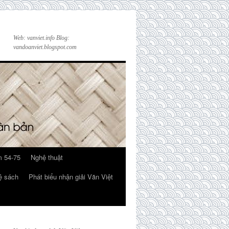
Web: vanviet.info Blog:
vandoanviet.blogspot.com
 54-75
Nghệ thuật
ệ sách
Phát biểu nhận giải Văn Việt