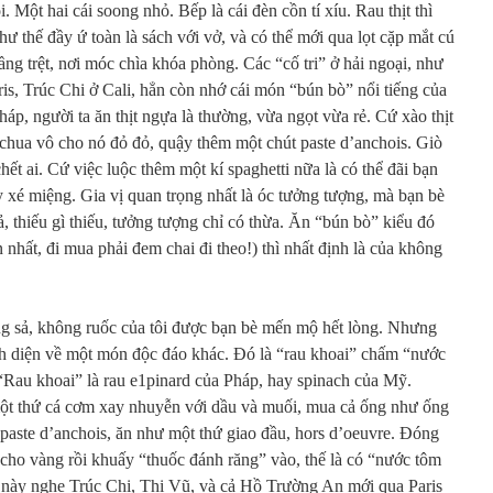
 Một hai cái soong nhỏ. Bếp là cái đèn cồn tí xíu. Rau thịt thì
 thế đầy ứ toàn là sách với vở, và có thể mới qua lọt cặp mắt cú
ng trệt, nơi móc chìa khóa phòng. Các “cố tri” ở hải ngoại, như
s, Trúc Chi ở Cali, hẳn còn nhớ cái món “bún bò” nổi tiếng của
p, người ta ăn thịt ngựa là thường, vừa ngọt vừa rẻ. Cứ xào thịt
chua vô cho nó đỏ đỏ, quậy thêm một chút paste d’anchois. Giò
ết ai. Cứ việc luộc thêm một kí spaghetti nữa là có thể đãi bạn
 xé miệng. Gia vị quan trọng nhất là óc tưởng tượng, mà bạn bè
 thiếu gì thiếu, tưởng tượng chỉ có thừa. Ăn “bún bò” kiểu đó
 nhất, đi mua phải đem chai đi theo!) thì nhất định là của không
 sả, không ruốc của tôi được bạn bè mến mộ hết lòng. Nhưng
nh diện về một món độc đáo khác. Đó là “rau khoai” chấm “nước
“Rau khoai” là rau e1pinard của Pháp, hay spinach của Mỹ.
t thứ cá cơm xay nhuyễn với dầu và muối, mua cả ống như ống
 paste d’anchois, ăn như một thứ giao đầu, hors d’oeuvre. Đóng
ỏi cho vàng rồi khuấy “thuốc đánh răng” vào, thế là có “nước tôm
 này nghe Trúc Chi, Thi Vũ, và cả Hồ Trường An mới qua Paris