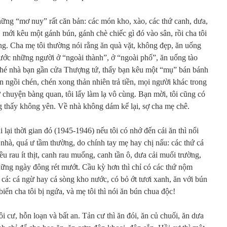
hững “mơ nuy” rất căn bản: các món kho, xào, các thứ canh, dưa,
 mới kêu một gánh bún, gánh chè chiếc gì đó vào sân, rồi cha tôi
g. Cha mẹ tôi thường nói rằng ăn quà vặt, không đẹp, ăn uống
ước những người ở “ngoài thành”, ở “ngoài phố”, ăn uống tào
ghé nhà bạn gần cửa Thượng tứ, thấy bạn kêu một “mụ” bán bánh
n ngồi chén, chén xong thản nhiên trả tiền, mọi người khác trong
hư chuyện bàng quan, tôi lấy làm lạ vô cùng. Bạn mời, tôi cũng có
g thấy không yên. Về nhà không dám kể lại, sợ cha mẹ chê.
 lại thời gian đó (1945-1946) nếu tôi có nhớ đến cái ăn thì nổi
 nhà, quá ư tầm thường, do chính tay mẹ hay chị nấu: các thứ cá
u rau ít thịt, canh rau muống, canh tần ô, dưa cải muối trường,
hững ngày đông rét mướt. Cầu kỳ hơn thì chỉ có các thứ nộm
 cá: cá ngừ hay cá sòng kho nước, có bỏ ớt tươi xanh, ăn với bún
 biển cha tôi bị ngứa, và mẹ tôi thì nói ăn bún chua độc!
ồi cư, hỗn loạn và bất an. Tản cư thì ăn đói, ăn củ chuối, ăn dưa