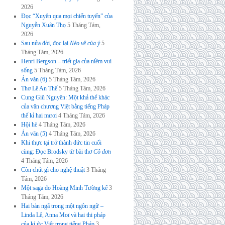
2026
Đọc “Xuyên qua mọi chiến tuyến” của
Nguyễn Xuân Thọ
5 Tháng Tám,
2026
Sau nửa đời, đọc lại
Nẻo về của ý
5
Tháng Tám, 2026
Henri Bergson – triết gia của niềm vui
sống
5 Tháng Tám, 2026
Án văn (6)
5 Tháng Tám, 2026
Thơ Lê An Thế
5 Tháng Tám, 2026
Cung Giũ Nguyên: Một khả thể khác
của văn chương Việt bằng tiếng Pháp
thế kỉ hai mươi
4 Tháng Tám, 2026
Hội hè
4 Tháng Tám, 2026
Án văn (5)
4 Tháng Tám, 2026
Khi thực tại trở thành đức tin cuối
cùng: Đọc Brodsky từ bài thơ
Cô đơn
4 Tháng Tám, 2026
Còn chút gì cho nghệ thuật
3 Tháng
Tám, 2026
Một saga do Hoàng Minh Tường kể
3
Tháng Tám, 2026
Hai bản ngã trong một ngôn ngữ –
Linda Lê, Anna Moï và hai thi pháp
của kí ức Việt trong tiếng Pháp
3