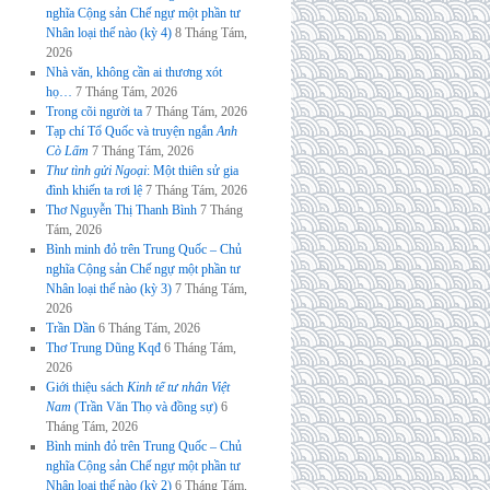
nghĩa Cộng sản Chế ngự một phần tư
Nhân loại thế nào (kỳ 4)
8 Tháng Tám,
2026
Nhà văn, không cần ai thương xót
họ…
7 Tháng Tám, 2026
Trong cõi người ta
7 Tháng Tám, 2026
Tạp chí Tổ Quốc và truyện ngắn
Anh
Cò Lấm
7 Tháng Tám, 2026
Thư tình gửi Ngoại
: Một thiên sử gia
đình khiến ta rơi lệ
7 Tháng Tám, 2026
Thơ Nguyễn Thị Thanh Bình
7 Tháng
Tám, 2026
Bình minh đỏ trên Trung Quốc – Chủ
nghĩa Cộng sản Chế ngự một phần tư
Nhân loại thế nào (kỳ 3)
7 Tháng Tám,
2026
Trần Dần
6 Tháng Tám, 2026
Thơ Trung Dũng Kqđ
6 Tháng Tám,
2026
Giới thiệu sách
Kinh tế tư nhân Việt
Nam
(Trần Văn Thọ và đồng sự)
6
Tháng Tám, 2026
Bình minh đỏ trên Trung Quốc – Chủ
nghĩa Cộng sản Chế ngự một phần tư
Nhân loại thế nào (kỳ 2)
6 Tháng Tám,