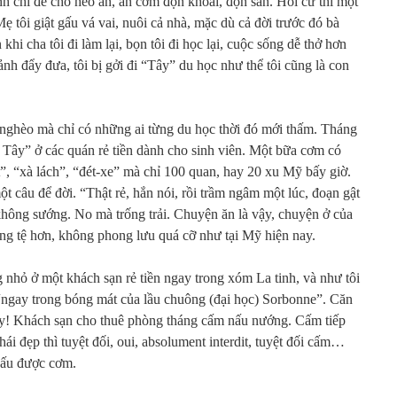
nh chỉ để cho heo ăn, ăn cơm độn khoai, độn sắn. Hồi cư thì một
Mẹ tôi giật gấu vá vai, nuôi cả nhà, mặc dù cả đời trước đó bà
 khi cha tôi đi làm lại, bọn tôi đi học lại, cuộc sống dễ thở hơn
nh đẩy đưa, tôi bị gởi đi “Tây” du học như thể tôi cũng là con
 nghèo mà chỉ có những ai từng du học thời đó mới thấm. Tháng
Tây” ở các quán rẻ tiền dành cho sinh viên. Một bữa cơm có
t”, “xà lách”, “đét-xe” mà chỉ 100 quan, hay 20 xu Mỹ bấy giờ.
 câu để đời. “Thật rẻ, hắn nói, rồi trầm ngâm một lúc, đoạn gật
hông sướng. No mà trống trải. Chuyện ăn là vậy, chuyện ở của
àng tệ hơn, không phong lưu quá cỡ như tại Mỹ hiện nay.
nhỏ ở một khách sạn rẻ tiền ngay trong xóm La tinh, và như tôi
“ngay trong bóng mát của lầu chuông (đại học) Sorbonne”. Căn
y! Khách sạn cho thuê phòng tháng cấm nấu nướng. Cấm tiếp
 đẹp thì tuyệt đối, oui, absolument interdit, tuyệt đối cấm…
 nấu được cơm.