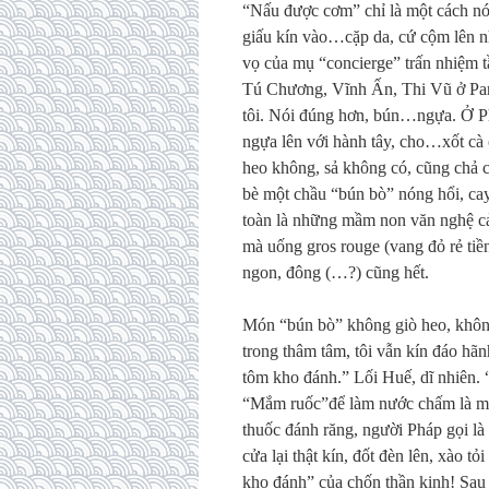
“Nấu được cơm” chỉ là một cách nói.
giấu kín vào…cặp da, cứ cộm lên như
vọ của mụ “concierge” trấn nhiệm tầ
Tú Chương, Vĩnh Ấn, Thi Vũ ở Pari
tôi. Nói đúng hơn, bún…ngựa. Ở Phá
ngựa lên với hành tây, cho…xốt cà 
heo không, sả không có, cũng chả ch
bè một chầu “bún bò” nóng hổi, cay
toàn là những mầm non văn nghệ cả,
mà uống gros rouge (vang đỏ rẻ tiền
ngon, đông (…?) cũng hết.
Món “bún bò” không giò heo, không
trong thâm tâm, tôi vẫn kín đáo hã
tôm kho đánh.” Lối Huế, dĩ nhiên. 
“Mắm ruốc”để làm nước chấm là mộ
thuốc đánh răng, người Pháp gọi là
cửa lại thật kín, đốt đèn lên, xào t
kho đánh” của chốn thần kinh! Sau