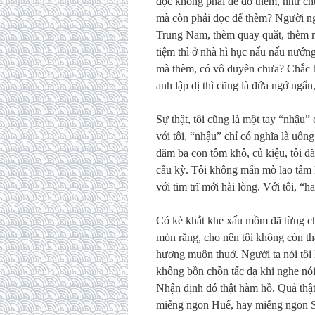
đọc không phải để đỡ thèm, như ch
mà còn phải đọc để thèm? Người ng
Trung Nam, thèm quay quắt, thèm m
tiệm thì ở nhà hì hục nấu nấu nướng
mà thèm, có vô duyên chưa? Chắc h
anh lập dị thì cũng là đứa ngớ ngẩn
Sự thật, tôi cũng là một tay “nhậu”
với tôi, “nhậu” chỉ có nghĩa là uốn
dăm ba con tôm khô, củ kiệu, tôi đã
cầu kỳ. Tôi không mằn mò lao tâm 
với tim trĩ mới hài lòng. Với tôi, “h
Có kẻ khắt khe xấu mồm đã từng chê
mòn răng, cho nên tôi không còn th
hương muôn thuở. Người ta nói tôi 
không bồn chồn tấc dạ khi nghe nó
Nhận định đó thật hàm hồ. Quả thật
miếng ngon Huế, hay miếng ngon S