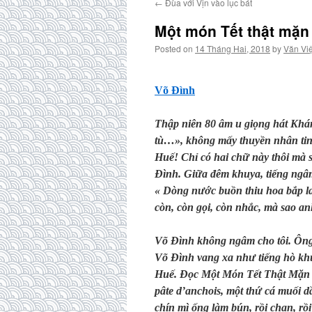
←
Đùa với Vịn vào lục bát
Một món Tết thật mặn
Posted on
14 Tháng Hai, 2018
by
Văn Việ
Võ Đình
Thập niên 80 âm u giọng hát Khánh
tù…», không mấy thuyền nhân tin c
Huế! Chỉ có hai chữ này thôi mà
Đình. Giữa đêm khuya, tiếng ngâm 
« Dòng nước buồn thiu hoa bắp lay
còn, còn gọi, còn nhắc, mà sao a
Võ Đình không ngâm cho tôi. Ông
Võ Đình vang xa như tiếng hò kh
Huế. Đọc Một Món Tết Thật Mặn 
pâte d’anchois, một thứ cá muối 
chín mì ống làm bún, rồi chan, rồ