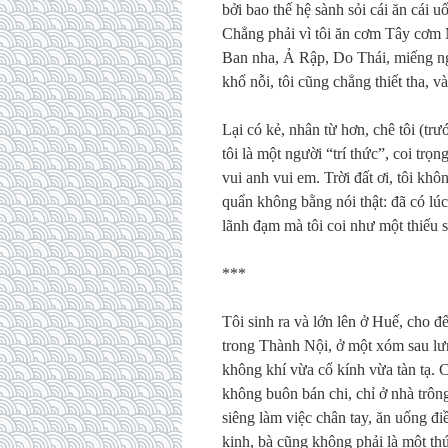
bởi bao thế hệ sành sỏi cái ăn cái u
Chẳng phải vì tôi ăn cơm Tây cơm
Ban nha, Ả Rập, Do Thái, miếng n
khổ nỗi, tôi cũng chẳng thiết tha, v
Lại có kẻ, nhân từ hơn, chê tôi (trư
tôi là một người “trí thức”, coi trọ
vui anh vui em. Trời đất ơi, tôi khô
quẩn không bằng nói thật: đã có lúc
lãnh đạm mà tôi coi như một thiếu 
***
Tôi sinh ra và lớn lên ở Huế, cho đ
trong Thành Nội, ở một xóm sau lư
không khí vừa cổ kính vừa tàn tạ. C
không buôn bán chi, chỉ ở nhà trông
siêng làm việc chân tay, ăn uống đ
kinh, bà cũng không phải là một thứ