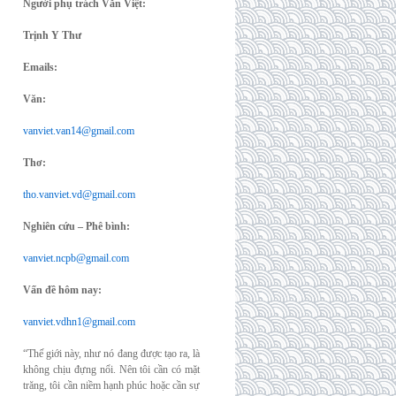
Người phụ trách Văn Việt:
Trịnh Y Thư
Emails:
Văn:
vanviet.van14@gmail.com
Thơ:
tho.vanviet.vd@gmail.com
Nghiên cứu – Phê bình:
vanviet.ncpb@gmail.com
Vấn đề hôm nay:
vanviet.vdhn1@gmail.com
“Thế giới này, như nó đang được tạo ra, là
không chịu đựng nổi. Nên tôi cần có mặt
trăng, tôi cần niềm hạnh phúc hoặc cần sự