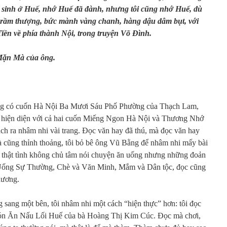
 sinh ở Huế, nhớ Huế đã đành, nhưng tôi cũng nhớ Huế, dù
rầm thượng, bức mành vàng chanh, hàng dậu dâm bụt, với
ền về phía thành Nội, trong truyện Võ Đình.
Mặn Mà của ông.
hông có cuốn Hà Nội Ba Mươi Sáu Phố Phường của Thạch Lam,
ng hiện diện với cả hai cuốn Miếng Ngon Hà Nội và Thương Nhớ
ch ra nhâm nhi vài trang. Đọc văn hay đã thú, mà đọc văn hay
à cũng thỉnh thoảng, tôi bỏ bê ông Vũ Bằng để nhâm nhi mấy bài
 thật tình không chủ tâm nói chuyện ăn uống nhưng những đoản
Uống Sự Thường, Chè và Văn Minh, Mắm và Dân tộc, đọc cũng
hương.
sang một bên, tôi nhâm nhi một cách “hiện thực” hơn: tôi đọc
ón Ăn Nấu Lối Huế của bà Hoàng Thị Kim Cúc. Đọc mà chơi,