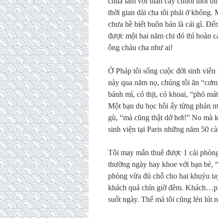
chua làm với thân cây chuối thời bì
thời gian dài cha tôi phải ở không. 
chưa hề biết buôn bán là cái gì. Đến
được một hai năm chi đó thì hoàn cả
ông cháu cha như ai!
Ở Pháp tôi sống cuộc đời sinh viên
này qua năm nọ, chúng tôi ăn “cơm 
bánh mì, có thịt, có khoai, “phó má
Một bạn du học hồi ấy từng phán một
gù, “mà cũng thật dở hơi!” No mà k
sinh viện tại Paris những năm 50 c
Tôi may mắn thuê được 1 cái phòng 
thường ngày hay khoe với bạn bè, 
phòng vừa đủ chỗ cho hai khuỷu ta
khách quá chín giờ đêm. Khách…phái
suốt ngày. Thế mà tôi cũng lén lút