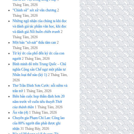
Tháng Tám, 2026
“Chính sử” xét xử văn chương
2
Tháng Tám, 2026
Những ngộ nhận của chúng ta khi đọc
và đánh giá tác phẩm văn học, khi đọc
và đánh giá
Nỗi buồn chiến tranh
2
Tháng Tám, 2026
Một bản “xô-nát” thấu tâm can
2
Tháng Tám, 2026
Từ ký ức của phố đến ký ức của con
người
2 Tháng Tám, 2026
Bình minh đỏ trên Trung Quốc – Chủ
nghĩa Cộng sản Chế ngự một phần tư
Nhân loại thế nào (kỳ 1)
2 Tháng Tám,
2026
Thơ Trần Đình Sơn Cước: nỗi niềm và
trăn trở
1 Tháng Tám, 2026
Biên bản cuộc họp thẩm định hơn 20
năm trước về cuốn tiểu thuyết
Thời
của thánh thần
1 Tháng Tám, 2026
Án văn (4)
1 Tháng Tám, 2026
Chuyên gia Phạm Chi Lan: Công lao
của 80% người dân phải được ghi
nhận
31 Tháng Bảy, 2026