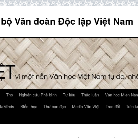
 bộ Văn đoàn Độc lập Việt Nam
Thơ
Nghiên cứu Phê bình
Tư liệu
Thảo luận
Văn học Miền Nam
k/Minds
Biếm họa
Thư bạn đọc
Media Văn Việt
Trao đổi
Trên k