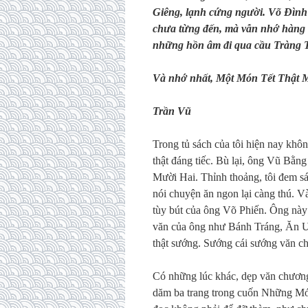
Giêng, lạnh cứng người. Võ Đình
chưa từng đến, mà vẫn nhớ hàng 
những hồn âm đi qua cầu Tràng Ti
Và nhớ nhất, Một Món Tết Thật 
Trần Vũ
Trong tủ sách của tôi hiện nay k
thật đáng tiếc. Bù lại, ông Vũ Bằ
Mười Hai. Thỉnh thoảng, tôi đem sá
nói chuyện ăn ngon lại càng thú. V
tùy bút của ông Võ Phiến. Ông này
văn của ông như Bánh Tráng, Ăn 
thật sướng. Sướng cái sướng văn c
Có những lúc khác, dẹp văn chương 
dăm ba trang trong cuốn Những M