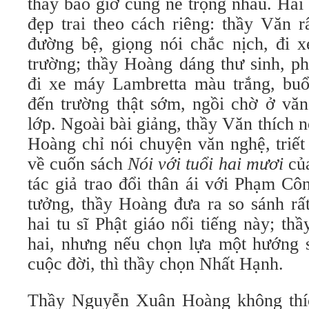
thầy bao giờ cũng nể trọng nhau. Hai
đẹp trai theo cách riêng: thầy Văn r
đường bệ, giọng nói chắc nịch, đi x
trường; thầy Hoàng dáng thư sinh, ph
đi xe máy Lambretta màu trắng, buổ
đến trường thật sớm, ngồi chờ ở văn
lớp. Ngoài bài giảng, thầy Văn thích n
Hoàng chỉ nói chuyện văn nghệ, triết
về cuốn sách
Nói với tuổi hai mươi
của
tác giả trao đổi thân ái với Phạm Cô
tưởng, thầy Hoàng đưa ra so sánh rất
hai tu sĩ Phật giáo nổi tiếng này; th
hai, nhưng nếu chọn lựa một hướng s
cuộc đời, thì thầy chọn Nhất Hạnh.
Thầy Nguyễn Xuân Hoàng không thíc