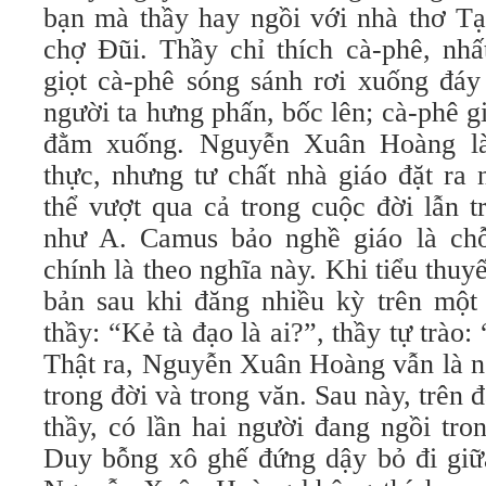
bạn mà thầy hay ngồi với nhà thơ T
chợ Đũi. Thầy chỉ thích cà-phê, nhấ
giọt cà-phê sóng sánh rơi xuống đáy
người ta hưng phấn, bốc lên; cà-phê gi
đằm xuống. Nguyễn Xuân Hoàng là
thực, nhưng tư chất nhà giáo đặt ra
thể vượt qua cả trong cuộc đời lẫn t
như A. Camus bảo nghề giáo là chỗ
chính là theo nghĩa này. Khi tiểu thuy
bản sau khi đăng nhiều kỳ trên một 
thầy: “Kẻ tà đạo là ai?”, thầy tự trào: 
Thật ra, Nguyễn Xuân Hoàng vẫn là ng
trong đời và trong văn. Sau này, trên 
thầy, có lần hai người đang ngồi tr
Duy bỗng xô ghế đứng dậy bỏ đi giữa