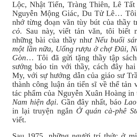
Lộc, Nhật Tiến, Tràng Thiên, Lê Tất
Nguyễn Mộng Giác, Du Tử Lê… Tôi y
nhớ từng đoạn văn tùy bút của thầy 
cỏ
. Sau này, viết tản văn, tôi biết
những bài của thầy như
Nếu buổi sá
một lần nữa
,
Uống rượu ở chợ Đũi
,
N
Gòn
… Tôi đã gửi tặng thầy tập sách
sướng báo tin với thầy, cách đây ha
My, với sự hướng dẫn của giáo sư Tr
thành công luận án tiến sĩ về thể tản
tác phẩm của Nguyễn Xuân Hoàng in 
Nam hiện đại
. Gần đây nhất, báo
Lao
in lại truyện ngắn
Ở quán cà-phê St
viết.
Sau 1975, những người trí thức ở 