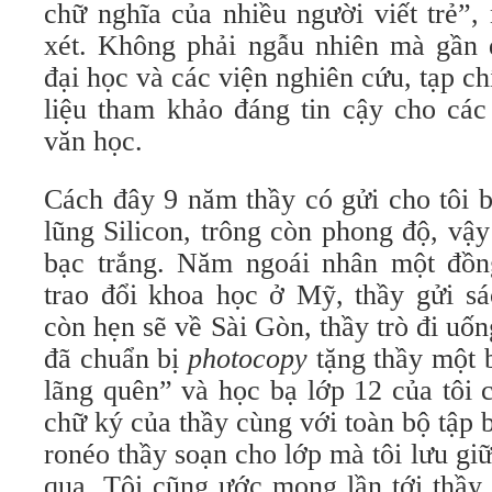
chữ nghĩa của nhiều người viết trẻ”
xét. Không phải ngẫu nhiên mà gần đ
đại học và các viện nghiên cứu, tạp c
liệu tham khảo đáng tin cậy cho các
văn học.
Cách đây 9 năm thầy có gửi cho tôi 
lũng Silicon, trông còn phong độ, vậ
bạc trắng. Năm ngoái nhân một đồn
trao đổi khoa học ở Mỹ, thầy gửi sá
còn hẹn sẽ về Sài Gòn, thầy trò đi uố
đã chuẩn bị
photocopy
tặng thầy một b
lãng quên” và học bạ lớp 12 của tôi 
chữ ký của thầy cùng với toàn bộ tập b
ronéo thầy soạn cho lớp mà tôi lưu gi
qua. Tôi cũng ước mong lần tới thầy