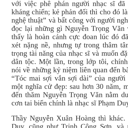
với việc phê phán người nhạc sĩ đã 
kháng chiến; kẻ phản đối thì cho đó là
nghệ thuật” và bất công với người ng
đọc lại những gì Nguyễn Trọng Văn 
thấy là hoàn cảnh cực đoan lúc đó đ
xét nặng nề, nhưng tự trong thâm tâ
trọng tài năng của nhạc sĩ và muốn đ
dân tộc. Một lần, trong lớp tôi, chí
nói về những kỷ niệm liên quan đến b
“Tóc mai sợi vắn sợi dài” của người 
một nghĩa cử đẹp: sau hơn 30 năm, m
đến thăm Nguyễn Trọng Văn nằm dưỡ
cơn tai biến chính là nhạc sĩ Phạm Du
Thầy Nguyễn Xuân Hoàng thì khác.
Duy, cũng như Trịnh Công Sơn, và 