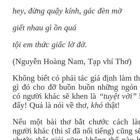
hey, đừng quậy kính, gác đèn mờ
giết nhau gì ồn quá
tội em thức giấc lờ đờ.
(Nguyễn Hoàng Nam, Tạp vhí Thơ)
Không biết có phải tác giả định làm th
gì đó cho đỡ buồn buồn những ngón 
có người khác sẽ khen là
“tuyệt vời”
đấy! Quả là nói về thơ,
khó
thật!
Nếu một bài thơ bắt chước cách là
người khác (thi sĩ đã nổi tiếng) cũng 
chước thật giỏi cũng không thể nào h