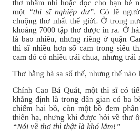
thơ nhâm nhi hoặc đọc cho bạn bè n
một
“thi sĩ nghiệp dư”
. Có lẽ ngườ
chuộng thơ nhất thế giới. Ở trong n
khoảng 7000 tập thơ được in ra. Ở hả
là bao nhiêu, nhưng riêng ở quận Ca
thi sĩ nhiều hơn số cam trong siêu t
cam đó có nhiều trái chua, nhưng trái 
Thơ hằng hà sa số thế, nhưng thế nào 
Chính Cao Bá Quát, một thi sĩ có tiế
khẳng định là trong dân gian có ba 
chiếm hai bồ, còn một bồ đem phân
thiên hạ, nhưng khi được hỏi về thơ ô
“Nói về thơ thì thật là khó lắm!”