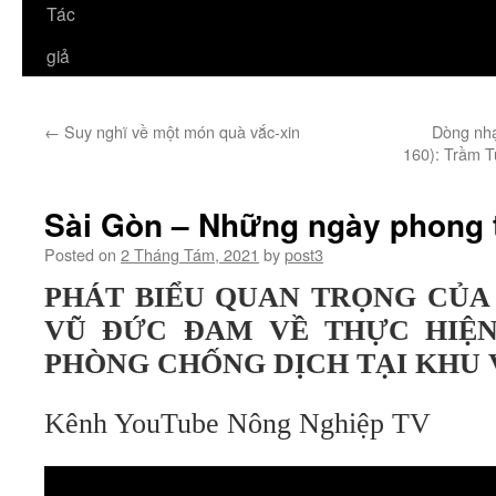
Tác
giả
←
Suy nghĩ về một món quà vắc-xin
Dòng nhạ
160): Trầm 
Sài Gòn – Những ngày phong t
Posted on
2 Tháng Tám, 2021
by
post3
PHÁT BIỂU QUAN TRỌNG CỦA
VŨ ĐỨC ĐAM VỀ THỰC HIỆN
PHÒNG CHỐNG DỊCH TẠI KHU 
Kênh YouTube Nông Nghiệp TV