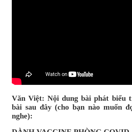
Văn Việt: Nội dung bài phát biểu t
bài sau đây (cho bạn nào muốn đ
nghe):
DÀNH VACCINE PHÒNG COVID