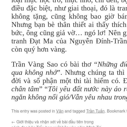
điều đặc biệt, như giai thoại, đó là 
không tặng, cũng không bao giờ bá
Nhưng bạn bè thân thiết ai thấy thíc
bức, ông cũng giả vờ… ngó lơ! Nên g
tranh Đạt Ma của Nguyễn Đính-Trần
còn quý hơn vàng.
Trần Vàng Sao có bài thơ “
Những đi
qua không nhớ
”. Nhưng chúng ta thì
đời và số phận một thi tài hiếm có.
chân tâm
” “
Tôi yêu đất nước này áo 
ngăn không nổi gió/Vẫn yêu nhau tron
This entry was posted in
Văn
and tagged
Trần Tuấn
. Bookmark
←
Giới thiệu và nhận xét về bài đầu tiên trong