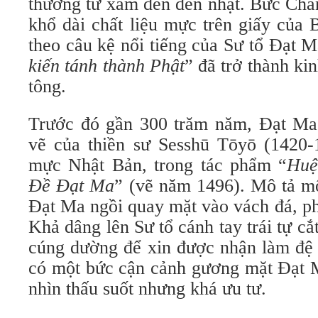
thường từ xám đến đen nhạt. Bức Ch
khổ dài chất liệu mực trên giấy của
theo câu kệ nổi tiếng của Sư tổ Đạt M
kiến tánh thành Phật
” đã trở thành ki
tông.
Trước đó gần 300 trăm năm, Đạt Ma 
vẽ của thiền sư Sesshū Tōyō (1420-1
mực Nhật Bản, trong tác phẩm “
Huệ
Đề Đạt Ma
” (vẽ năm 1496). Mô tả một
Đạt Ma ngồi quay mặt vào vách đá, ph
Khả dâng lên Sư tổ cánh tay trái tự cắ
cúng dường để xin được nhận làm đệ 
có một bức cận cảnh gương mặt Đạt M
nhìn thấu suốt nhưng khá ưu tư.