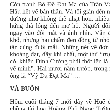
Còn tranh Bồ Đề Đạt Ma của Trần Vàn
Hầu hết vẽ bán thân. Và tối giản đến
dường như không thể nhạt hơn, nhiều
hứng thả lỏng đến mơ hồ. Người đối 
ngay vào đôi mắt và ánh nhìn. Vẫn đ
khổ, nhưng hai chấm đen đồng tử nhỏ
tận cùng đuôi mắt. Những nét vẽ đơn
khoáng đạt, đầy khí chất, một thứ “
tr
có, khiến Đinh Cường phải thốt lên l
vẽ mình”. Hai mươi năm trước, trong m
ông là “Vỹ Dạ Đạt Ma”….
VÀ BUỒN
Hôm cuối tháng 7 mới đây về Huế d
chồng tài hoa Hoàng Phủ Ngọc Tườ