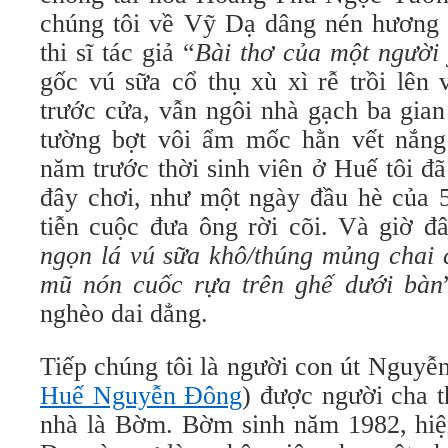
chúng tôi về Vỹ Dạ dâng nén hương 
thi sĩ tác giả “
Bài thơ của một người
gốc vú sữa cổ thụ xù xì rễ trồi lên 
trước cửa, vẫn ngôi nhà gạch ba gia
tường bợt vôi ẩm mốc hằn vết nắn
năm trước thời sinh viên ở Huế tôi đã
đây chơi, như một ngày đầu hè của 5
tiễn cuộc đưa ông rời cõi. Và giờ đâ
ngọn lá vú sữa khô/thúng mủng chai 
mũ nón cuốc rựa trên ghế dưới bàn
nghèo dai dẳng.
Tiếp chúng tôi là người con út Nguy
Huế Nguyễn Đông
) được người cha th
nhà là Bờm. Bờm sinh năm 1982, hi