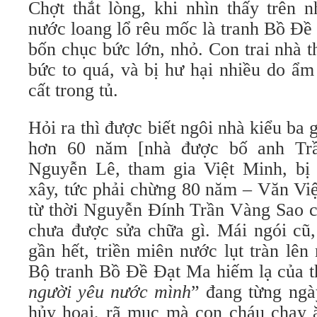
Chợt thắt lòng, khi nhìn thấy trên 
nước loang lổ rêu mốc là tranh Bồ Đề
bốn chục bức lớn, nhỏ. Con trai nhà t
bức to quá, và bị hư hại nhiều do ẩm
cất trong tủ.
Hỏi ra thì được biết ngôi nhà kiểu ba 
hơn 60 năm [nhà được bố anh Trầ
Nguyễn Lê, tham gia Việt Minh, bị
xây, tức phải chừng 80 năm – Văn Việ
từ thời Nguyễn Đính Trần Vàng Sao c
chưa được sửa chữa gì. Mái ngói cũ,
gần hết, triền miên nước lụt tràn lê
Bộ tranh Bồ Đề Đạt Ma hiếm lạ của th
người yêu nước mình
” đang từng ngà
hủy hoại, rã mục mà con cháu chạy ă