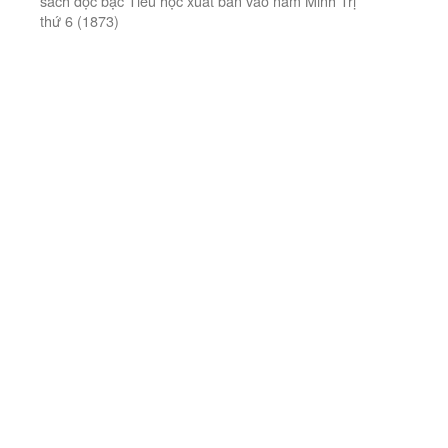
sách đọc bậc Tiểu học xuất bản vào năm Minh Trị
thứ 6 (1873)