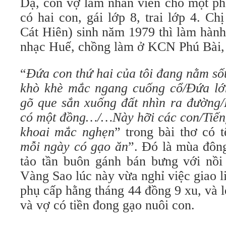
Dạ, còn vợ làm nhân viên cho một ph
có hai con, gái lớp 8, trai lớp 4. C
Cát Hiên) sinh năm 1979 thì làm hàn
nhạc Huế, chồng làm ở KCN Phú Bài, 
“
Đứa con thứ hai của tôi đang nằm sốt
khò khè mắc ngang cuống cổ/Đứa lớ
gõ que sắn xuống đất nhìn ra đường/
có một đồng…/…Này hỡi các con/Tiếng
khoai mắc nghẹn
” trong bài thơ có t
mỗi ngày có gạo ăn
”. Đó là mùa đôn
tảo tần buôn gánh bán bưng với nồi
Vàng Sao lúc này vừa nghỉ việc giao l
phụ cấp hằng tháng 44 đồng 9 xu, và 
và vợ có tiền đong gạo nuôi con.