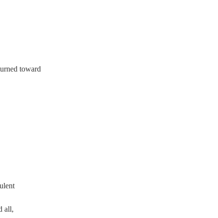
 turned toward
ulent
 all,