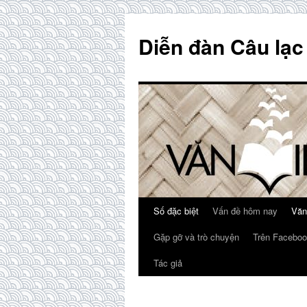
Skip
to
Diễn đàn Câu lạc
content
Số đặc biệt
Vấn đề hôm nay
Văn
Gặp gỡ và trò chuyện
Trên Faceboo
Tác giả