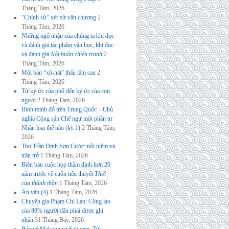
Tháng Tám, 2026
“Chính sử” xét xử văn chương
2
Tháng Tám, 2026
Những ngộ nhận của chúng ta khi đọc
và đánh giá tác phẩm văn học, khi đọc
và đánh giá
Nỗi buồn chiến tranh
2
Tháng Tám, 2026
Một bản “xô-nát” thấu tâm can
2
Tháng Tám, 2026
Từ ký ức của phố đến ký ức của con
người
2 Tháng Tám, 2026
Bình minh đỏ trên Trung Quốc – Chủ
nghĩa Cộng sản Chế ngự một phần tư
Nhân loại thế nào (kỳ 1)
2 Tháng Tám,
2026
Thơ Trần Đình Sơn Cước: nỗi niềm và
trăn trở
1 Tháng Tám, 2026
Biên bản cuộc họp thẩm định hơn 20
năm trước về cuốn tiểu thuyết
Thời
của thánh thần
1 Tháng Tám, 2026
Án văn (4)
1 Tháng Tám, 2026
Chuyên gia Phạm Chi Lan: Công lao
của 80% người dân phải được ghi
nhận
31 Tháng Bảy, 2026