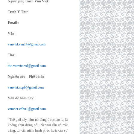
Người phụ trách Văn Việt:
Trịnh Y Thư
Emails:
Văn:
vanviet.van14@gmail.com
Thơ:
tho.vanviet.vd@gmail.com
Nghiên cứu – Phê bình:
vanviet.ncpb@gmail.com
Vấn đề hôm nay:
vanviet.vdhn1@gmail.com
“Thế giới này, như nó đang được tạo ra, là
không chịu đựng nổi. Nên tôi cần có mặt
trăng, tôi cần niềm hạnh phúc hoặc cần sự