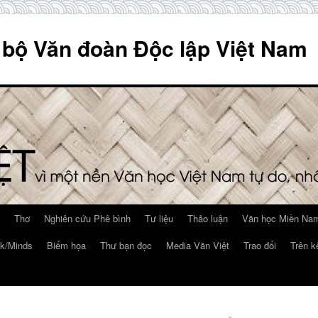
 bộ Văn đoàn Độc lập Việt Nam
Thơ
Nghiên cứu Phê bình
Tư liệu
Thảo luận
Văn học Miền Nam
k/Minds
Biếm họa
Thư bạn đọc
Media Văn Việt
Trao đổi
Trên k