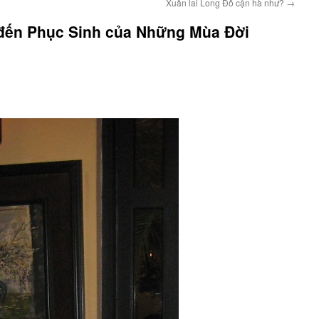
Xuân lai Long Đỗ cận hà như?
→
ến Phục Sinh của Những Mùa Đời