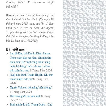
Premio Nobel. È l’invasione
degli
imbecilli.”
(
Umberto Eco
,
trích từ bài phỏng vấn
thực hiện tại Đại học Turin (Ý), ngày 10
tháng 6
năm 2015, ngay sau khi U. Eco
nhận học vị Tiến sĩ danh dự ngành
Truyền thông và
Văn hoá truyền thông
đại chúng. Nguyên văn tiếng Ý đăng trên
báo La Stampa
11.06.2015
)
Bài viết mới
Sau lễ động thổ Dự án Kênh Funan
Techo cách đây hai năm, cần một tầm
nhìn mới: Từ “một công trình” sang
“một hệ thống” thủy văn ảnh hưởng
trên toàn lưu vực
8 Tháng Tám, 2026
(Lại) đọc Đinh Thanh Huyền: Khi thơ
muốn nhiều hơn thơ
8 Tháng Tám,
2026
Người Việt còn nói tiếng Việt không?
8 Tháng Tám, 2026
Đối thoại giữa hai tấm hình
8 Tháng
Tám, 2026
Bình minh đỏ trên Trung Quốc – Chủ