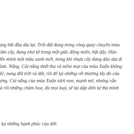
ang bắt đầu dịu lại. Trời đất đang trong vòng quay chuyển mùa
m cây, đang như từ trong một giấc đông miên, bật dậy. Háo
 lên mình một mầu xanh mới, trong khi nhựa cây đang dào dạt di
g cành. Nắng. Cái nắng thiết tha và mềm mại của mùa Xuân không
, nung đốt trời và đất, rồi để lại những vết thương tấy đỏ của
ượng. Cái nắng của mùa Xuân tươi non, mạnh mẽ, nhưng vẫn
 rồi những chùm hoa, đủ mọi loại, sẽ lại dập dờn tự thả mình
 lại những hạnh phúc của đời.