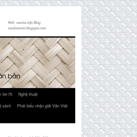
Web: vanviet.info Blog:
vandoanviet.blogspot.com
 54-75
Nghệ thuật
ệ sách
Phát biểu nhận giải Văn Việt