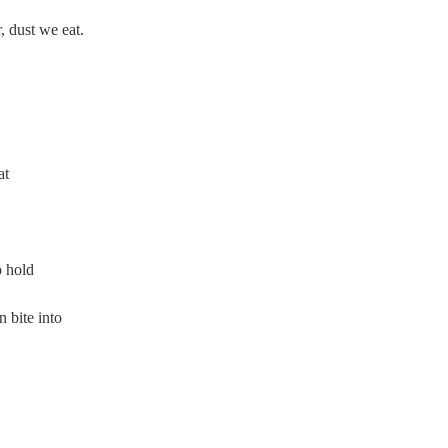
 dust we eat.
at
o hold
en bite into