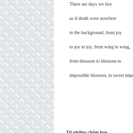
There are days we live
as if death were nowhere
in the background; from joy
to joy to joy, from wing to wing,
from blossom to blossom to
impossible blossom, to sweet impo
Từ những chùm hoa