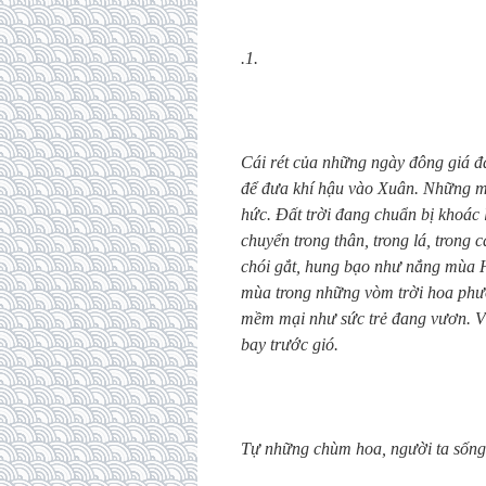
.1.
Cái rét của những ngày đông giá đ
để đưa khí hậu vào Xuân. Những mầ
hức. Đất trời đang chuẩn bị khoác
chuyển trong thân, trong lá, tron
chói gắt, hung bạo như nắng mùa Hè
mùa trong những vòm trời hoa ph
mềm mại như sức trẻ đang vươn. Và
bay trước gió.
Tự những chùm hoa, người ta sống