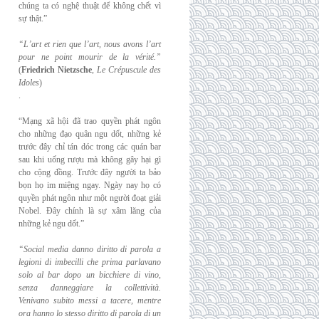
chúng ta có nghệ thuật để không chết vì
sự thật.”
“L’art et rien que l’art, nous avons l’art
pour ne point mourir de la vérité.”
(
Friedrich
Nietzsche
,
Le Crépuscule des
Idoles
)
.
“Mạng xã hội đã trao quyền phát ngôn
cho những đạo quân ngu dốt, những kẻ
trước đây chỉ tán dóc trong các quán bar
sau khi uống rượu mà không gây hại gì
cho cộng đồng. Trước đây người ta bảo
bọn họ im miệng ngay. Ngày nay họ có
quyền phát ngôn như một người đoạt giải
Nobel. Đây chính là sự xâm lăng của
những kẻ ngu dốt.”
“Social media danno diritto di parola a
legioni di imbecilli che prima parlavano
solo al
bar dopo un bicchiere di vino,
senza danneggiare la collettività.
Venivano subito messi a
tacere, mentre
ora hanno lo stesso diritto di parola di un