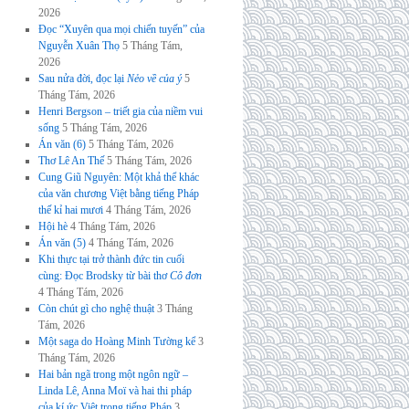
2026
Đọc “Xuyên qua mọi chiến tuyến” của
Nguyễn Xuân Thọ
5 Tháng Tám,
2026
Sau nửa đời, đọc lại
Nẻo về của ý
5
Tháng Tám, 2026
Henri Bergson – triết gia của niềm vui
sống
5 Tháng Tám, 2026
Án văn (6)
5 Tháng Tám, 2026
Thơ Lê An Thế
5 Tháng Tám, 2026
Cung Giũ Nguyên: Một khả thể khác
của văn chương Việt bằng tiếng Pháp
thế kỉ hai mươi
4 Tháng Tám, 2026
Hội hè
4 Tháng Tám, 2026
Án văn (5)
4 Tháng Tám, 2026
Khi thực tại trở thành đức tin cuối
cùng: Đọc Brodsky từ bài thơ
Cô đơn
4 Tháng Tám, 2026
Còn chút gì cho nghệ thuật
3 Tháng
Tám, 2026
Một saga do Hoàng Minh Tường kể
3
Tháng Tám, 2026
Hai bản ngã trong một ngôn ngữ –
Linda Lê, Anna Moï và hai thi pháp
của kí ức Việt trong tiếng Pháp
3