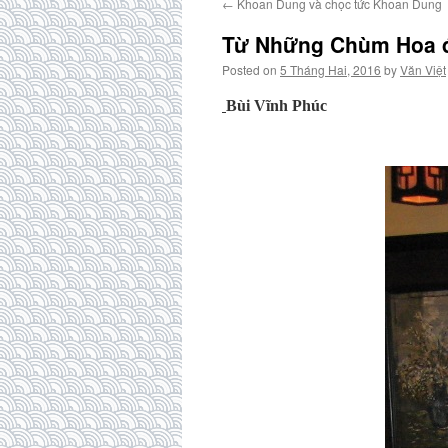
←
Khoan Dung và chọc tức Khoan Dung
Từ Những Chùm Hoa đ
Posted on
5 Tháng Hai, 2016
by
Văn Việt
Bùi Vĩnh Phúc