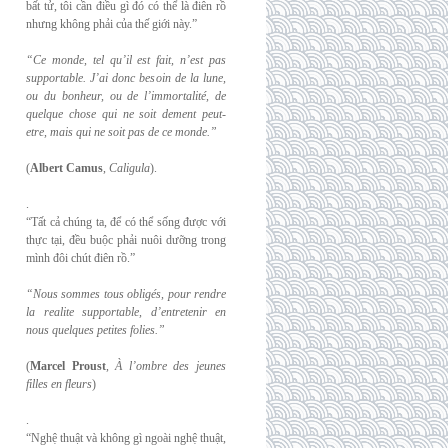
bất tử, tôi cần điều gì đó có thể là điên rồ
nhưng không phải của thế giới này.”
“Ce monde, tel qu’il est fait, n’est pas
supportable. J’ai donc besoin de la lune,
ou du
bonheur, ou de l’immortalité, de
quelque chose qui ne soit dement peut-
etre, mais qui
ne soit pas de ce monde.”
(
Albert Camus
,
Caligula
).
.
“Tất cả chúng ta, để có thể sống được với
thực tại, đều buộc phải nuôi dưỡng trong
mình đôi chút điên rồ.”
“Nous sommes tous obligés, pour rendre
la realite supportable, d’entretenir en
nous
quelques petites folies.”
(
Marcel Proust
,
À l’ombre des jeunes
filles en fleurs
)
.
“Nghệ thuật và không gì ngoài nghệ thuật,