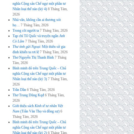
nghĩa Cộng sản Chế ngự một phần tư
Nhân loại thế nào (kỳ 4)
8 Tháng Tám,
2026
Nhà văn, không cần ai thương xót
họ…
7 Tháng Tám, 2026
Trong cõi người ta
7 Tháng Tám, 2026
Tạp chí Tổ Quốc và truyện ngắn
Anh
Cò Lấm
7 Tháng Tám, 2026
Thư tình gửi Ngoại
: Một thiên sử gia
đình khiến ta rơi lệ
7 Tháng Tám, 2026
Thơ Nguyễn Thị Thanh Bình
7 Tháng
Tám, 2026
Bình minh đỏ trên Trung Quốc – Chủ
nghĩa Cộng sản Chế ngự một phần tư
Nhân loại thế nào (kỳ 3)
7 Tháng Tám,
2026
Trần Dần
6 Tháng Tám, 2026
Thơ Trung Dũng Kqđ
6 Tháng Tám,
2026
Giới thiệu sách
Kinh tế tư nhân Việt
Nam
(Trần Văn Thọ và đồng sự)
6
Tháng Tám, 2026
Bình minh đỏ trên Trung Quốc – Chủ
nghĩa Cộng sản Chế ngự một phần tư
Nhân loại thế nào (kỳ 2)
6 Tháng Tám,