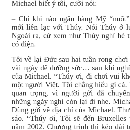
Michael biết ý tôi, cười nói:
– Chỉ khi nào ngân hàng Mỹ “nuốt”
mới liên lạc với Thúy. Nói Thúy ở l
Ngoài ra, cứ xem như Thúy nghỉ hè t
có điện.
Tôi về lại Ðức sau hai tuần rong chơ
vài ngày để dưỡng sức… sau khi ngh
của Michael. “Thúy ơi, đi chơi vui k
một người Việt. Tôi chẳng hiểu gì cả
quan trọng, vì người gởi đã chuyể
những ngày nghỉ còn lại đi nhe. Mich
Dũng gởi về địa chỉ của Michael. Thư
sáo. “Thúy ơi, Tôi sẽ đến Bruxelles
năm 2002. Chương trình thi kéo dài 