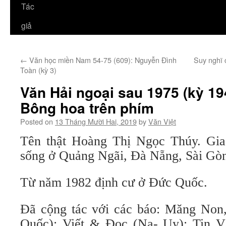
Tác
giả
←
Văn học miền Nam 54-75 (609): Nguyễn Đình
Suy nghĩ
Toàn (kỳ 3)
Văn Hải ngoại sau 1975 (kỳ 1
Bông hoa trên phím
Posted on
13 Tháng Mười Hai, 2019
by
Văn Việt
Tên thật Hoàng Thị Ngọc Thúy. Gia
sống ở Quảng Ngãi, Đà Nẵng, Sài Gò
Từ năm 1982 định cư ở Đức Quốc.
Đã cộng tác với các báo: Măng Non
Quốc); Viết & Đọc (Na- Uy); Tin V