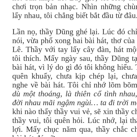
chơi trọn bản nhạc. Nhìn những chù
lấy nhau, tôi chẳng biết bắt đầu từ đâu
Lần nọ, thầy Dũng ghé lại. Lúc đó ch
nói, vừa phổ xong hai bài hát, thơ c
Lê. Thầy với tay lấy cây đàn, hát một
tôi thích. Mấy ngày sau, thầy Dũng tạt
bài hát, vì lý do gì đó tôi không hiểu.
quên khuấy, chưa kịp chép lại, ch
nghe về bài hát. Tôi chỉ nhớ lõm 
dù một thoáng, là thiên cổ tình nhau
đời nhau mãi ngậm ngùi…
ta đi trời
khi nào thấy thầy vui vẻ, sẽ xin thầy 
thầy vui, tôi quên hỏi. Lúc nhớ, lại t
lợi. Mấy chục năm qua, thầy chắc c