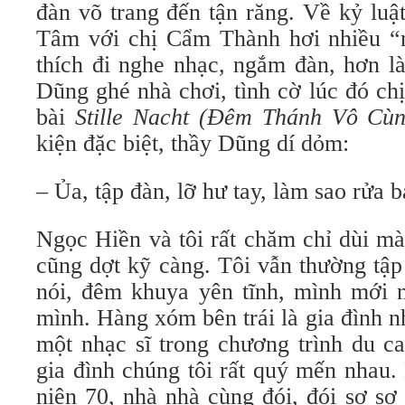
đàn võ trang đến tận răng. Về kỷ luậ
Tâm với chị Cẩm Thành hơi nhiều “ng
thích đi nghe nhạc, ngắm đàn, hơn là
Dũng ghé nhà chơi, tình cờ lúc đó c
bài
Stille Nacht (Đêm Thánh Vô Cùn
kiện đặc biệt, thầy Dũng dí dỏm:
– Ủa, tập đàn, lỡ hư tay, làm sao rửa b
Ngọc Hiền và tôi rất chăm chỉ dùi mà
cũng dợt kỹ càng. Tôi vẫn thường tập
nói, đêm khuya yên tĩnh, mình mới n
mình. Hàng xóm bên trái là gia đình 
một nhạc sĩ trong chương trình du ca
gia đình chúng tôi rất quý mến nhau
niên 70, nhà nhà cùng đói, đói sơ s