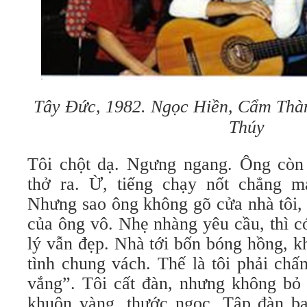
Tây Đức,
1982.
Ngọc Hiền,
Cẩm Thà
Thúy
Tôi chột dạ. Ngưng ngang. Ông còn
thở ra. Ừ, tiếng chạy nốt chẳng m
Nhưng sao ông không gõ cửa nhà tôi, r
của ông vô. Nhẹ nhàng yêu cầu, thì có
lý vẫn đẹp. Nhà tới bốn bóng hồng, k
tình chung vách. Thế là tôi phải ch
vắng”. Tôi cất đàn, nhưng không bỏ 
khuôn vàng, thước ngọc. Tập đàn b