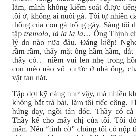
lắm, mình không kiểm soát được tiế
tôi ở, không ai nuôi gà. Tôi tự nhiên 
thống của con gà trống gáy. Sáng tôi 
tập
tremolo, là la la la
… Ông Thịnh ch
lý do nào nữa đâu. Ðáng kiếp! Ngh
rầm rầm, thấy mặt ông hầm hầm, dắt x
thấy có… niềm vui len nhẹ trong hồ
con mèo nào vô phước ở nhà ổng, chắ
vật tan nát.
Tập dợt kỹ càng như vậy, mà nhiều kh
không bắt trả bài, làm tôi tiếc công. 
hứng dạy, ngồi tán dóc. Thầy có cả
Thầy kể cho mấy chị của tôi. Tôi dỏ
mẩn. Nếu “tình cờ” chúng tôi có nộp 