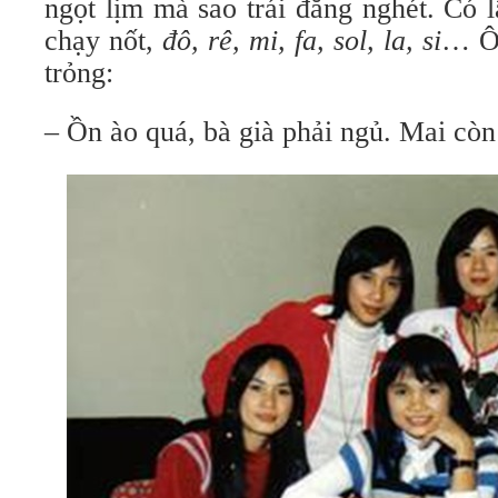
ngọt lịm mà sao trái đắng nghét. Có 
chạy nốt,
đô, rê, mi, fa, sol, la, si
… Ôn
trỏng:
– Ồn ào quá, bà già phải ngủ. Mai còn