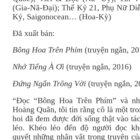
(Gia-Nã-Đại); Thế Kỷ 21, Phụ Nữ Di
Kỷ, Saigonocean… (Hoa-Kỳ)
Đã xuất bản:
Bông Hoa Trên Phím
(truyện ngắn, 20
Nhớ Tiếng À Ơi
(truyện ngắn, 2016)
Đứng Ngẩn Trông V
ờ
i
(truyện ngắn, 2
“Đọc “Bông Hoa Trên Phím” và nh
Hoàng Quân, tôi tin rằng cô là một tr
hoi đã đem được đời sống thật vào t
léo. Khéo léo đến độ người đọc kh
quyết những nhân vật trong truyện củ