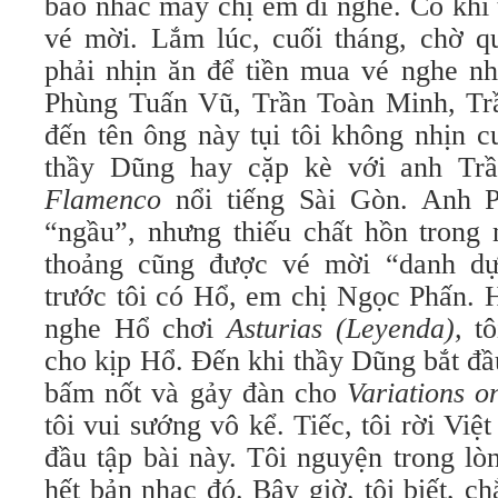
báo nhắc mấy chị em đi nghe. Có khi 
vé mời. Lắm lúc, cuối tháng, chờ 
phải nhịn ăn để tiền mua vé nghe nh
Phùng Tuấn Vũ, Trần Toàn Minh, Tr
đến tên ông này tụi tôi không nhịn c
thầy Dũng hay cặp kè với anh Tr
Flamenco
nổi tiếng Sài Gòn. Anh P
“ngầu”, nhưng thiếu chất hồn trong n
thoảng cũng được vé mời “danh d
trước tôi có Hổ, em chị Ngọc Phấn. 
nghe Hổ chơi
Asturias (Leyenda),
tô
cho kịp Hổ. Ðến khi thầy Dũng bắt đầ
bấm nốt và gảy đàn cho
Variations 
tôi vui sướng vô kể. Tiếc, tôi rời Vi
đầu tập bài này. Tôi nguyện trong lòn
hết bản nhạc đó. Bây giờ, tôi biết, ch