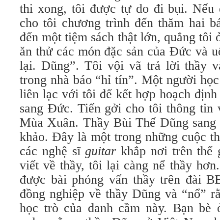
thi xong, tôi được tự do đi bụi. Nếu
cho tôi chương trình đến thăm hai b
đến một tiệm sách thật lớn, quẳng tôi 
ăn thử các món đặc sản của Ðức và u
lại. Dũng”. Tôi vội vã trả lời thầy 
trong nhà báo “hỉ tín”. Một người học 
liên lạc với tôi để kết hợp hoạch định
sang Ðức. Tiến gởi cho tôi thông tin
Mùa Xuân. Thầy Bùi Thế Dũng sang 
khảo. Ðây là một trong những cuộc th
các nghệ sĩ
guitar
khắp nơi trên thế 
viết về thầy, tôi lại càng nể thầy hơn
được bài phỏng vấn thầy trên đài B
đồng nghiệp về thầy Dũng và “nổ” rằn
học trò của danh cầm này. Bạn bè 