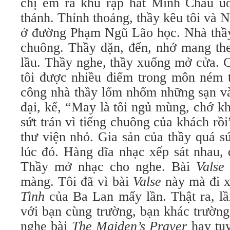
chị em ra khu rạp hát Minh Châu u
thánh. Thỉnh thoảng, thầy kêu tôi và 
ở đường Phạm Ngũ Lão học. Nhà thầy 
chuông. Thầy dặn, đến, nhớ mang theo
lầu. Thầy nghe, thầy xuống mở cửa. C
tôi được nhiều điểm trong môn ném t
công nhà thầy lổm nhổm những sạn và
đại, kể, “May là tôi ngủ mùng, chớ khô
sứt trán vì tiếng chuông của khách rồi
thư viện nhỏ. Gia sản của thầy quá sứ
lúc đó. Hàng dĩa nhạc xếp sát nhau, 
Thầy mở nhạc cho nghe. Bài
Valse
màng. Tôi đã vì bài
Valse
này mà đi 
Tình
của Ba Lan mấy lần. Thật ra, lần
với bạn cùng trường, bạn khác trường
nghe bài
The Maiden’s Prayer
hay tuy