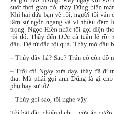
suốt thời gian đó, thầy Dũng biến mất
Khi hai đứa bạn về rồi, người tôi vẫn 
tâm sự ngổn ngang và vì nhiều đêm li
trọng. Ngọc Hiền nhắc tôi gọi điện th
rồi đó. Thầy đến Ðức cả tuần lễ rồi 
đâu. Đệ tử đắc tội quá. Thầy mở đầu 
– Thúy đấy hả? Sao? Trán có còn dồ 
– Trời ơi! Ngày xưa dạy, thầy đã đì 
tha. Mà phải gọi anh Dũng là gì cho
phụ hay sư tổ?
– Thúy gọi sao, tôi nghe vậy.
Tôi bắt đầu chiến dịch… vừa ăn cướp, 