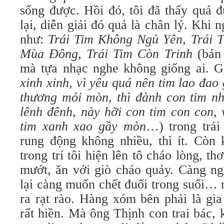
sống được. Hồi đó, tôi đã thấy quá 
lại, diễn giải đó quả là chân lý. Kh
như:
Trái Tim Không Ngủ Yên, Trái T
Mùa Ðông, Trái Tim Còn Trinh
(bản
mà tựa nhạc nghe không giống ai. 
xinh xinh, vì yêu quá nên tim lao đao
thương mỏi mòn, thì đành con tim n
lênh đênh, này hỡi con tim con con,
tim xanh xao gầy mòn
…) trong trái
rung động không nhiều, thì ít. Còn 
trong trí tôi hiện lên tô cháo lòng, t
mướt, ăn với giò cháo quảy. Càng ng
lại càng muốn chết đuối trong suối…
ra rạt rào. Hàng xóm bên phải là gi
rất hiền. Mà ông Thịnh con trai bác,