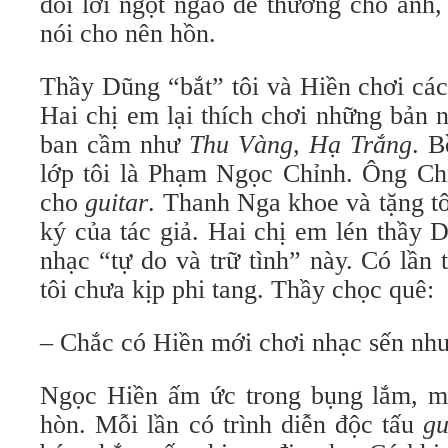
đôi lời ngọt ngào dễ thương cho anh,
nói cho nên hồn.
Thầy Dũng “bắt” tôi và Hiền chơi các
Hai chị em lại thích chơi những bản 
ban cầm như
Thu Vàng, Hạ Trắng
. 
lớp tôi là Phạm Ngọc Chỉnh. Ông Chỉ
cho
guitar
. Thanh Nga khoe và tặng tô
ký của tác giả. Hai chị em lén thầy 
nhạc “tự do và trữ tình” này. Có lần
tôi chưa kịp phi tang. Thầy chọc quê:
– Chắc có Hiền mới chơi nhạc sến như
Ngọc Hiền ấm ức trong bụng lắm, m
hòn. Mỗi lần có trình diễn độc tấu
gu