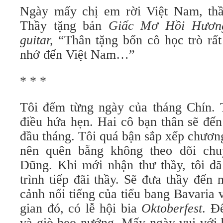
Ngày mấy chị em rời Việt Nam, thầy
Thầy tặng bản
Giấc Mơ Hồi Hươn
guitar,
“Thân tặng bốn cô học trò rất
nhớ đến Việt Nam…”
* * *
Tôi đếm từng ngày của tháng Chín.
điều hứa hẹn. Hai cô bạn thân sẽ đế
đầu tháng. Tôi quá bận sắp xếp chương
nên quên bẵng không theo dõi ch
Dũng. Khi mới nhận thư thầy, tôi đ
trình tiếp đãi thầy. Sẽ đưa thầy đến
cảnh nổi tiếng của tiểu bang Bavaria
gian đó, có lễ hội bia
Oktoberfest
. Ð
và giò heo nướng. Mấy ngày vui với 