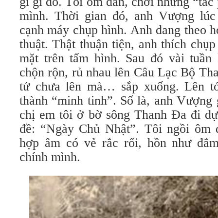
gì gì đó. Tôi ôm đàn, chơi những “tá
mình. Thời gian đó, anh Vượng lúc
cạnh máy chụp hình. Anh đang theo h
thuật. Thật thuận tiện, anh thích chụp
mặt trên tấm hình. Sau đó vài tuần 
chộn rộn, rủ nhau lên Câu Lạc Bộ Tha
tử chưa lên mà… sắp xuống. Lên tớ
thành “minh tinh”. Số là, anh Vượng 
chị em tôi ở bờ sông Thanh Ða đi dự
đề: “Ngày Chủ Nhật”. Tôi ngồi ôm 
hợp âm có vẻ rắc rối, hồn như đắm
chính mình.