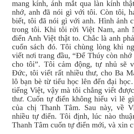
mang kính, ánh mắt qua làn kính thậ
nhớ, anh đã nói gì với tôi. Còn tôi, h
biết, tôi đã nói gì với anh. Hình ản
trong tôi. Khi tôi rời Việt Nam, anh
điển Anh Việt thật to. Chắc là anh phả
cuốn sách đó. Tôi chùng lòng khi ng
viết nơi trang đầu, “Ðể Thúy còn nhớ t
cho tôi”. Tôi cảm động, tự nhủ sẽ v
Ðức, tôi viết rất nhiều thư, cho Ba 
lô bạn bè từ tiểu học lên đến đại họ
tiếng Việt, vậy mà tôi chẳng viết đư
thư. Cuốn tự điển không hiểu vì lẽ gì
của chị Thanh Tâm. Sau này, về Vi
nhiều tự điển. Tôi định, lúc nào thuậ
Thanh Tâm cuốn tự điển mới, và xin c