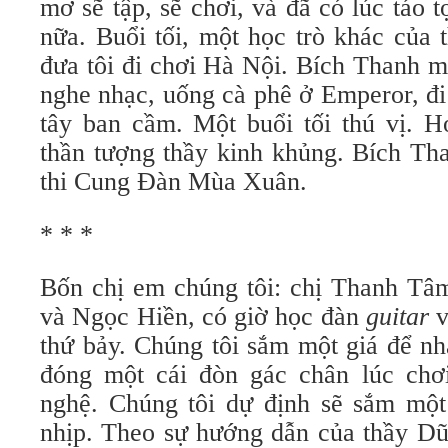
mơ sẽ tập, sẽ chơi, và đã có lúc táo 
nữa. Buổi tối, một học trò khác của 
đưa tôi đi chơi Hà Nội. Bích Thanh m
nghe nhạc, uống cà phê ở Emperor, đi
tây ban cầm. Một buổi tối thú vị. H
thần tượng thầy kinh khủng. Bích Tha
thi Cung Ðàn Mùa Xuân.
* * *
Bốn chị em chúng tôi: chị Thanh Tâm
và Ngọc Hiền, có giờ học đàn
guitar
v
thứ bảy. Chúng tôi sắm một giá để nh
đóng một cái đòn gác chân lúc chơi 
nghệ. Chúng tôi dự định sẽ sắm mộ
nhịp. Theo sự hướng dẫn của thầy D