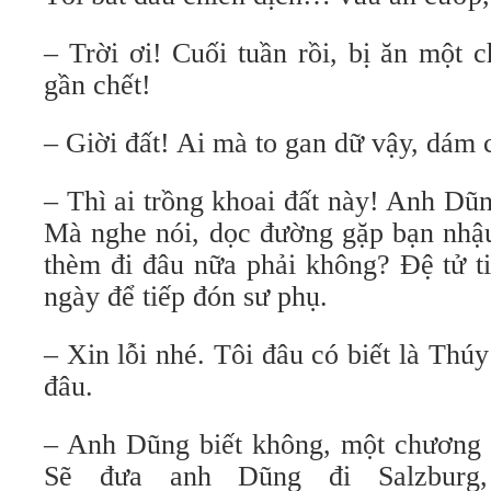
– Trời ơi! Cuối tuần rồi, bị ăn một c
gần chết!
– Giời đất! Ai mà to gan dữ vậy, dám
– Thì ai trồng khoai đất này! Anh Dũ
Mà nghe nói, dọc đường gặp bạn nhậu
thèm đi đâu nữa phải không? Ðệ tử t
ngày để tiếp đón sư phụ.
– Xin lỗi nhé. Tôi đâu có biết là Thúy
đâu.
– Anh Dũng biết không, một chương t
Sẽ đưa anh Dũng đi Salzburg,