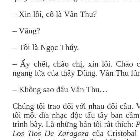
– Xin lỗi, cô là Vân Thu?
– Vâng?
– Tôi là Ngọc Thúy.
– Ấy chết, chào chị, xin lỗi. Chào 
ngang lứa của thầy Dũng. Vân Thu lún
– Không sao đâu Vân Thu…
Chúng tôi trao đổi với nhau đôi câu.
tôi một dĩa nhạc độc tấu tây ban cầ
trình bày. Là những bản tôi rất thích:
P
Los
T
ios De Zarago
z
a
của Cristobal