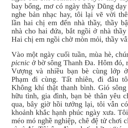
bay bổng, mơ có ngày thầy Dũng dạy 
nghe bản nhạc hay, tôi lại vẽ vời t
lần hai chị em đến nhà thầy, thầy b
nhà cho hai đứa, bắt ngồi ở nhà thầy
Hai chị em ngồi chờ mòn mỏi, thầy vẫn
Vào một ngày cuối tuần, mùa hè, chún
picnic
ở bờ sông Thanh Ða. Hôm đó, r
Vượng và nhiều bạn bè cùng lớp 
Phạm đi cùng. Tất nhiên, đi đâu t
Không khí thật thanh bình. Gió sông
hữu tình, gia đình, bạn bè thân yêu
qua, bây giờ hồi tưởng lại, tôi vẫn 
khoảnh khắc hạnh phúc ngày xưa. Tôi
méo mó nghề nghiệp, chê đệ tử chơi c