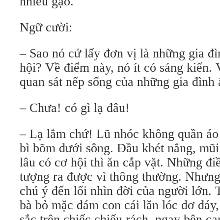
nhiêu gạo.
Ngữ cười:
– Sao nó cứ lấy đơn vị là những gia đ
hội? Về điểm này, nó ít có sáng kiến. 
quan sát nếp sống của những gia đình
– Chưa! có gì lạ đâu!
– Lạ lắm chứ! Lũ nhóc không quần áo v
bì bõm dưới sông. Ðầu khét nắng, mũi 
lâu có cơ hội thì ăn cắp vặt. Những đ
tượng ra được vì thông thường. Nhưn
chú ý đến lối nhìn đời của người lớn.
bà bỏ mặc đám con cái lăn lóc dơ dáy,
sắc trên chiếc chiếu rách, ngay bên c