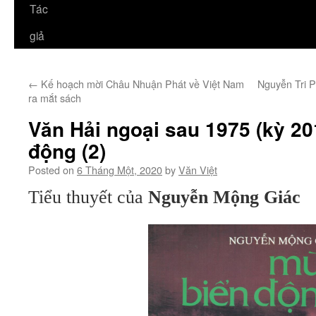
Tác
giả
←
Kế hoạch mời Châu Nhuận Phát về Việt Nam
Nguyễn Tri P
ra mắt sách
Văn Hải ngoại sau 1975 (kỳ 20
động (2)
Posted on
6 Tháng Một, 2020
by
Văn Việt
Tiểu thuyết của
Nguyễn Mộng Giác