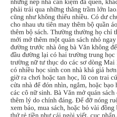
những nếp nhà cần kiệm đã quen, khác
phải trải qua những thăng trầm lớn la
cũng như không thiếu nhiều. Có dư ch
cho nhau ưu tiên may thêm bộ quần á
thêm bộ sách. Thường thường họ chỉ t
mới mở thêm một quán sách nhỏ ngay
đường trước nhà ông bà Văn không đế
đầu đường lại có hai trường trung học 
trường nữ tư thục do các sơ dòng Mai 
có nhiều học sinh con nhà khá giả hơn
giờ ra chơi hoặc tan học, lũ con trai c
cửa nhà để đón nhìn, ngắm, hoặc bạo 
các cô nữ sinh. Bà Văn mở quán sách 
thêm lý do chính đáng. Để đỡ nóng ruộ
xem báo, mua sách, hoặc bỏ vài đồng 
thứ rẻ tiền như cái ngòi viết, cục phấ