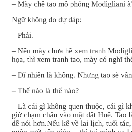
– Mày chê tao mô phỏng Modigliani à
Ngữ không do dự đáp:
– Phải.
– Nếu mày chưa hề xem tranh Modiglia
họa, thì xem tranh tao, mày có nghĩ t
– Dĩ nhiên là không. Nhưng tao sẽ vẫn
– Thế nào là thế nào?
– Là cái gì không quen thuộc, cái gì 
giờ chạm chân vào mặt đất Huế. Tao lấ
dễ nói hơn.Nếu kể về lai lịch, tuổi tác,
ngôn ngữ, tôn giáo… thì tụi mình xa l