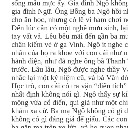
sống mẫu mực ấy. Gia đình Ngô khôn
gia đình Ngữ. Ông Bỗng ba Ngô hồi 
cho ăn học, nhưng có lẽ vì ham chơi n
Ðến lúc cần có một nghề mưu sinh, lạ
tay vất vả. Lêu bêu mãi đến gần ba mư
chân kiểm vé ở ga Vinh. Ngô ít nghe
nhân của họ ra khoe với con cái như 
hãnh diện, như đã nghe ông bà Thanh
trước. Lâu lâu, Ngô được nghe thầy V
nhắc lại một kỷ niệm cũ, và bà Văn đỏ
Học trò, con cái có tra vặn “điển tích” 
nhất định không nói gì. Ngô thấy sự k
mộng vừa cổ điển, quí giá như một chiế
khảm xa cừ. Ba mạ Ngô không có gì đ
không có gì đáng giá để giấu. Các con
ba gặp mạ trên xe lửa, và họ quen nha