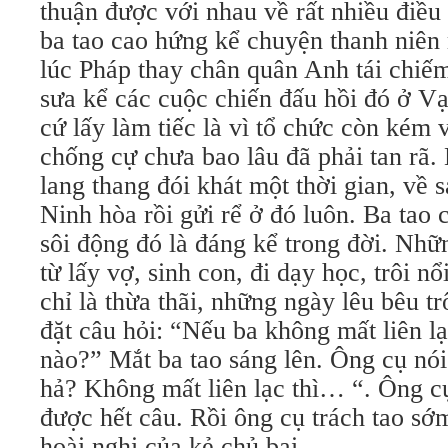
thuận được với nhau về rất nhiều điề
ba tao cao hứng kể chuyện thanh niên
lúc Pháp thay chân quân Anh tái chiế
sưa kể các cuộc chiến đấu hồi đó ở Vạ
cứ lấy làm tiếc là vì tổ chức còn kém 
chống cự chưa bao lâu đã phải tan rã. 
lang thang đói khát một thời gian, về 
Ninh hòa rồi gửi rể ở đó luôn. Ba tao 
sôi động đó là đáng kể trong đời. Nhữ
từ lấy vợ, sinh con, đi dạy học, trôi n
chỉ là thừa thãi, những ngày lêu bêu tr
đặt câu hỏi: “Nếu ba không mất liên lạc
nào?” Mắt ba tao sáng lên. Ông cụ nói
hả? Không mất liên lạc thì… “. Ông c
được hết câu. Rồi ông cụ trách tao sớ
hoài nghi của kẻ chủ bại.