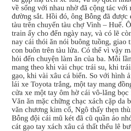
về sống với nhau nhờ đã cộng tác với
đường sắt. Hồi đó, ông Bỗng đã được 
tàu trên chuyến tàu chợ Vinh – Huế. 
train ấy cho đến ngày nay, và có lẽ c
nay cái thói ăn nói buông tuồng, giao t
con buôn trên tàu lửa. Có thể vì vậy 
hỏi đến chuyện làm ăn của ba. Mỗi lầ
mang theo khi vài chục trái su, khi trái
gạo, khi vài xâu cá biển. So với hình
lái xe Toyota trắng, một tay mang đồn
cửa xe một tay ôm hờ cái vô-lăng bọc 
Văn ăn mặc chững chạc xách cặp da b
văn chương kim cổ, Ngô thấy thẹn thù
Bỗng đội cái mũ két đã cũ quần áo nh
cát gạo tay xách xâu cá thất thểu lê b