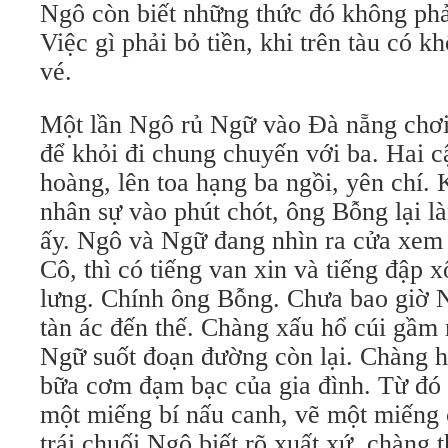
Ngô còn biết những thức đó không phải
Việc gì phải bỏ tiền, khi trên tàu có k
vé.
Một lần Ngô rủ Ngữ vào Ðà nẵng chơi
để khỏi đi chung chuyến với ba. Hai 
hoàng, lên toa hạng ba ngồi, yên chí.
nhân sự vào phút chót, ông Bỗng lại l
ấy. Ngô và Ngữ đang nhìn ra cửa xem 
Cô, thì có tiếng van xin và tiếng đập 
lưng. Chính ông Bỗng. Chưa bao giờ 
tàn ác đến thế. Chàng xấu hổ cúi gầm
Ngữ suốt đoạn đường còn lại. Chàng h
bữa cơm đạm bạc của gia đình. Từ đó 
một miếng bí nấu canh, vẽ một miếng 
trái chuối Ngô biết rõ xuất xứ, chàng