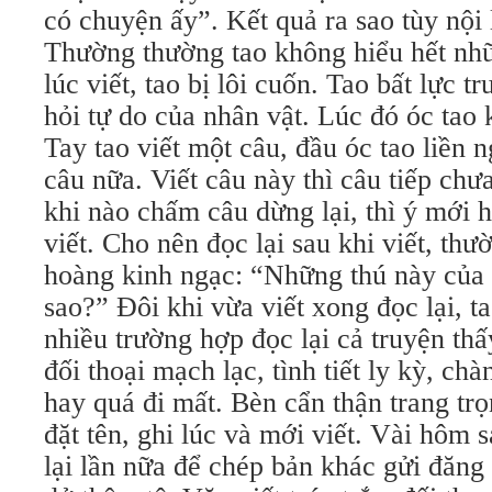
có chuyện ấy”. Kết quả ra sao tùy nội 
Thường thường tao không hiểu hết nhữn
lúc viết, tao bị lôi cuốn. Tao bất lực t
hỏi tự do của nhân vật. Lúc đó óc tao 
Tay tao viết một câu, đầu óc tao liền n
câu nữa. Viết câu này thì câu tiếp chưa
khi nào chấm câu dừng lại, thì ý mới hi
viết. Cho nên đọc lại sau khi viết, t
hoàng kinh ngạc: “Những thú này của 
sao?” Đôi khi vừa viết xong đọc lại, t
nhiều trường hợp đọc lại cả truyện th
đối thoại mạch lạc, tình tiết ly kỳ, ch
hay quá đi mất. Bèn cẩn thận trang tr
đặt tên, ghi lúc và mới viết. Vài hôm 
lại lần nữa để chép bản khác gửi đăng b