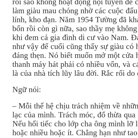
rồi sao không hoạt động nội tuyến để 
làm giàu mau chóng nhờ các cuộc đấu t
lính, kho đạn. Năm 1954 Tường đã kh
bốn rồi còn gì nữa, sao thầy mẹ không
khi đem cả gia đình di cư vào Nam. Đạ
như vậy để cuối cũng thấy sự giàu có 
đáng thẹn. Nó biết muốn mở một cửa 
thanh máy hát phải có nhiều vốn, và c
là của nhà tích lũy lâu đời. Rắc rối do
Ngữ nói:
– Mỗi thế hệ chịu trách nhiệm về nhữ
lạc của mình. Trách móc, đổ thừa qua l
Nếu hối tiếc cho lớp cha ông mình lỡ l
hoặc nhiều hoặc ít. Chẳng hạn như tao 