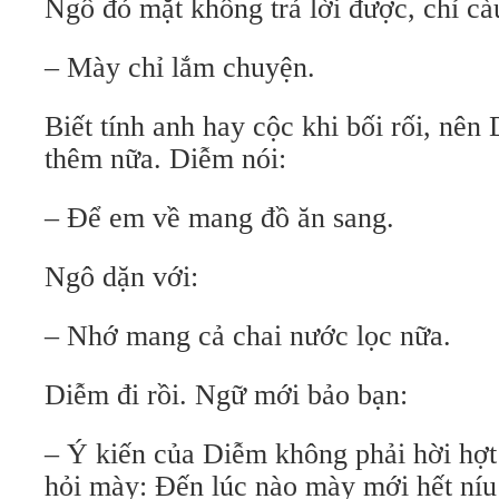
Ngô đỏ mặt không trả lời được, chỉ cà
– Mày chỉ lắm chuyện.
Biết tính anh hay cộc khi bối rối, nê
thêm nữa. Diễm nói:
– Ðể em về mang đồ ăn sang.
Ngô dặn với:
– Nhớ mang cả chai nước lọc nữa.
Diễm đi rồi. Ngữ mới bảo bạn:
– Ý kiến của Diễm không phải hời hợt
hỏi mày: Đến lúc nào mày mới hết níu