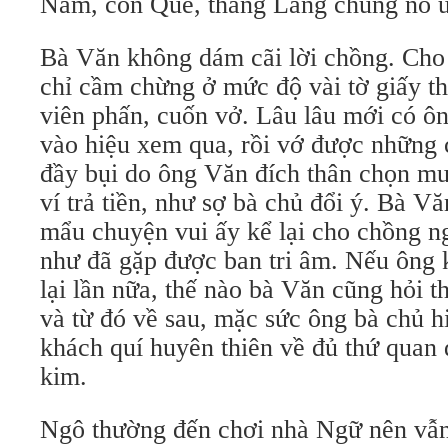
Nam, con Quế, thằng Lãng chúng nó 
Bà Văn không dám cãi lời chồng. Cho
chỉ cầm chừng ở mức độ vài tờ giấy th
viên phấn, cuốn vở. Lâu lâu mới có ôn
vào hiệu xem qua, rồi vớ được những
đầy bụi do ông Văn đích thân chọn mu
ví trả tiền, như sợ bà chủ đổi ý. Bà 
mẩu chuyện vui ấy kể lại cho chồng 
như đã gặp được ban tri âm. Nếu ông 
lại lần nữa, thế nào bà Văn cũng hỏi t
và từ đó về sau, mặc sức ông bà chủ h
khách quí huyên thiên về đủ thứ quan
kim.
Ngô thường đến chơi nhà Ngữ nên vẫ