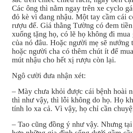
Các ông thì nằm ngay trên xe cyclo gá
đỏ kè vì đang nhậu. Một tay cầm cái c
rượu đế. Giá thằng Tường có đem tiề
xuống tặng họ, có lẽ họ không đi mu
của nó đâu. Hoặc người mẹ sẽ nướng t
hoặc người cha có thêm chút ít để mu
mút nhậu cho hết xị rượu còn lại.
Ngô cười đưa nhận xét:
– Mày chưa khỏi được cái bệnh hoài n
thì như vậy, thì lỗi không do họ. Họ k
tính lo xa cả. Vì vậy, họ chỉ cần chuy
– Tao cũng đồng ý như vậy. Nhưng tại 
hợp những gia đình sống dưới gầm cầ