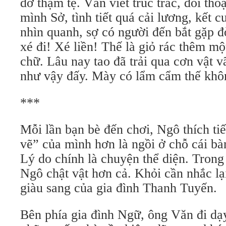
dở thậm tệ. Văn viết trúc trắc, đối th
mình Sở, tình tiết quá cải lương, kết
nhìn quanh, sợ có người đến bắt gặp đ
xé đi! Xé liền! Thế là giỏ rác thêm mộ
chữ. Lâu nay tao đã trải qua cơn vật 
như vậy đấy. Mày có lẩm cẩm thế khô
***
Mỗi lần bạn bè đến chơi, Ngô thích t
vẽ” của mình hơn là ngồi ở chỗ cái bà
Lý do chính là chuyện thể diện. Trong 
Ngô chật vật hơn cả. Khỏi cần nhắc lạ
giàu sang của gia đình Thanh Tuyến.
Bên phía gia đình Ngữ, ông Văn đi dạy