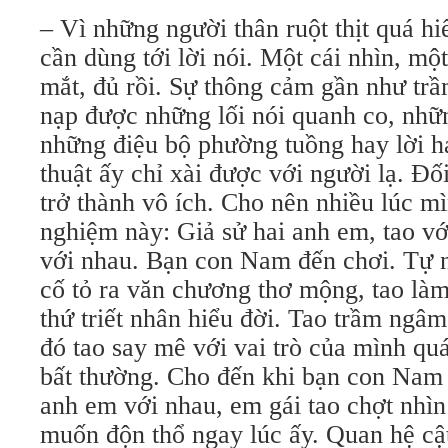
– Vì những người thân ruột thịt quá hi
cần dùng tới lời nói. Một cái nhìn, một
mắt, đủ rồi. Sự thông cảm gần như trầ
nạp được những lối nói quanh co, nhữ
những điệu bộ phường tuồng hay lời 
thuật ấy chỉ xài được với người lạ. Đố
trở thành vô ích. Cho nên nhiều lúc mì
nghiệm này: Giả sử hai anh em, tao v
với nhau. Bạn con Nam đến chơi. Tự n
cố tỏ ra văn chương thơ mộng, tao là
thứ triết nhân hiểu đời. Tao trầm ngâ
đó tao say mê với vai trò của mình qu
bất thường. Cho đến khi bạn con Nam v
anh em với nhau, em gái tao chợt nhìn
muốn độn thổ ngay lúc ấy. Quan hệ cật