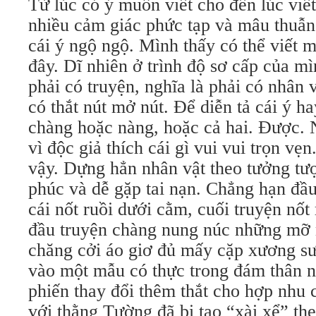
Từ lúc có ý muốn viết cho đến lúc viết
nhiều cảm giác phức tạp và mâu thuẫn
cái ý ngộ ngộ. Mình thấy có thể viết m
đây. Dĩ nhiên ở trình độ sơ cấp của mì
phải có truyện, nghĩa là phải có nhân v
có thắt nút mở nút. Ðể diễn tả cái ý h
chàng hoặc nàng, hoặc cả hai. Ðược. 
vì độc giả thích cái gì vui vui trọn vẹ
vậy. Dựng hẳn nhân vật theo tưởng tư
phúc và dễ gặp tai nạn. Chẳng hạn đầ
cái nốt ruồi dưới cằm, cuối truyện nốt 
đầu truyện chàng nung núc những mỡ 
chăng cởi áo giơ đủ mấy cặp xương s
vào một mẫu có thực trong đám thân n
phiến thay đổi thêm thắt cho hợp nhu 
với thằng Tường đã bị tao “xài xể” th