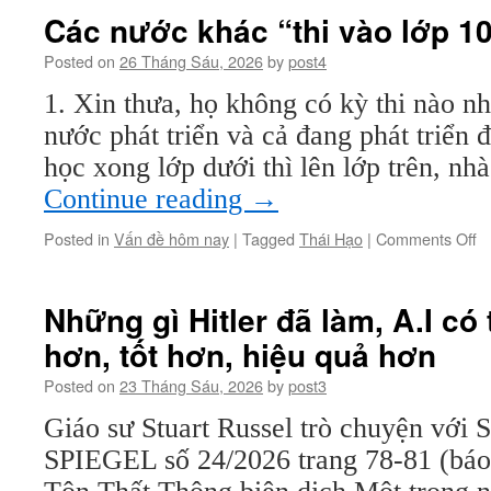
mỗ
Các nước khác “thi vào lớp 1
ng
mộ
Posted on
26 Tháng Sáu, 2026
by
post4
bu
1. Xin thưa, họ không có kỳ thi nào nh
hơ
nước phát triển và cả đang phát triển 
học xong lớp dưới thì lên lớp trên, n
Continue reading
→
o
Posted in
Vấn đề hôm nay
|
Tagged
Thái Hạo
|
Comments Off
C
n
k
Những gì Hitler đã làm, A.I có
“t
hơn, tốt hơn, hiệu quả hơn
v
lớ
Posted on
23 Tháng Sáu, 2026
by
post3
10
n
Giáo sư Stuart Russel trò chuyện vớ
th
SPIEGEL số 24/2026 trang 78-81 (báo 
n