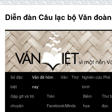
Skip
to
Diễn đàn Câu lạc bộ Văn đoàn
content
Số đặc
Vấn đề hôm
Văn
Thơ
Nghiên cứu Phê
biệt
nay
bình
Gặp gỡ và trò
Trên
Biếm
Thư 
chuyện
Facebook/Minds
họa
đọc