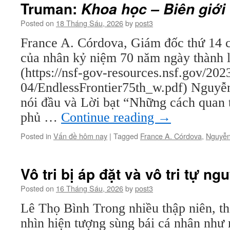
Truman:
Khoa học – Biên giới 
Posted on
18 Tháng Sáu, 2026
by
post3
France A. Córdova, Giám đốc thứ 14 c
của nhân kỷ niệm 70 năm ngày thành 
(https://nsf-gov-resources.nsf.gov/202
04/EndlessFrontier75th_w.pdf) Nguyễ
nói đầu và Lời bạt “Những cách quan 
phủ …
Continue reading
→
Posted in
Vấn đề hôm nay
|
Tagged
France A. Córdova
,
Nguyễn
Vô tri bị áp đặt và vô tri tự ng
Posted on
16 Tháng Sáu, 2026
by
post3
Lê Thọ Bình Trong nhiều thập niên, th
nhìn hiện tượng sùng bái cá nhân như