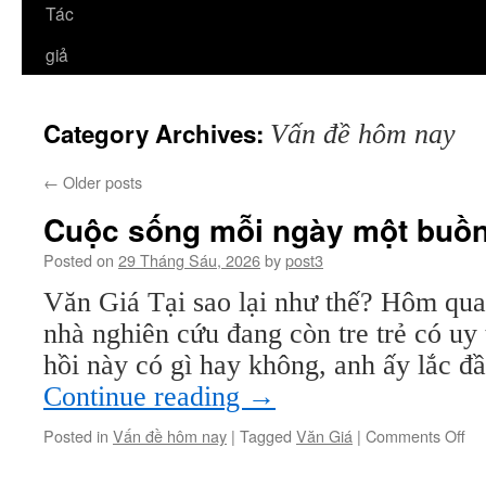
Tác
giả
Category Archives:
Vấn đề hôm nay
←
Older posts
Cuộc sống mỗi ngày một buồ
Posted on
29 Tháng Sáu, 2026
by
post3
Văn Giá Tại sao lại như thế? Hôm qua 
nhà nghiên cứu đang còn tre trẻ có uy t
hồi này có gì hay không, anh ấy lắc 
Continue reading
→
on
Posted in
Vấn đề hôm nay
|
Tagged
Văn Giá
|
Comments Off
Cu
số