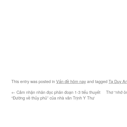
This entry was posted in
Vấn đề hôm nay
and tagged
Tạ Duy A
←
Cảm nhận nhân đọc phân đoạn 1-3 tiểu thuyết
Thơ “nhớ ôn
“Đường về thủy phủ” của nhà văn Trịnh Y Thư