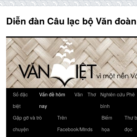
Skip
to
Diễn đàn Câu lạc bộ Văn đoàn
content
Số đặc
Vấn đề hôm
Văn
Thơ
Nghiên cứu Phê
biệt
nay
bình
Gặp gỡ và trò
Trên
Biếm
Thư 
chuyện
Facebook/Minds
họa
đọc