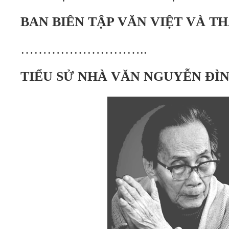
BAN BIÊN TẬP VĂN VIỆT VÀ T
………………………..
TIỂU SỬ NHÀ VĂN NGUYỄN ĐÌ