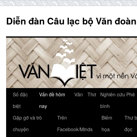
Skip
to
Diễn đàn Câu lạc bộ Văn đoàn
content
Số đặc
Vấn đề hôm
Văn
Thơ
Nghiên cứu Phê
biệt
nay
bình
Gặp gỡ và trò
Trên
Biếm
Thư 
chuyện
Facebook/Minds
họa
đọc